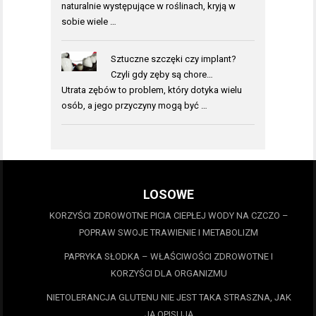
naturalnie występujące w roślinach, kryją w
sobie wiele …
Sztuczne szczęki czy implant?
Czyli gdy zęby są chore…
Utrata zębów to problem, który dotyka wielu
osób, a jego przyczyny mogą być …
LOSOWE
KORZYŚCI ZDROWOTNE PICIA CIEPŁEJ WODY NA CZCZO –
POPRAW SWOJE TRAWIENIE I METABOLIZM
PAPRYKA SŁODKA – WŁAŚCIWOŚCI ZDROWOTNE I
KORZYŚCI DLA ORGANIZMU
NIETOLERANCJA GLUTENU NIE JEST TAKA STRASZNA, JAK
JĄ OPISUJĄ