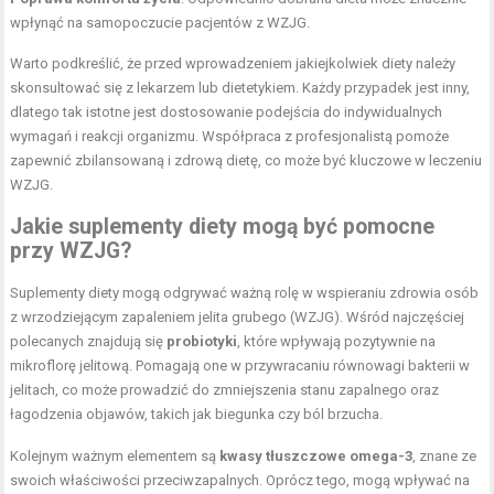
wpłynąć na samopoczucie pacjentów z WZJG.
Warto podkreślić, że przed wprowadzeniem jakiejkolwiek diety należy
skonsultować się z lekarzem lub dietetykiem. Każdy przypadek jest inny,
dlatego tak istotne jest dostosowanie podejścia do indywidualnych
wymagań i reakcji organizmu. Współpraca z profesjonalistą pomoże
zapewnić zbilansowaną i zdrową dietę, co może być kluczowe w leczeniu
WZJG.
Jakie suplementy diety mogą być pomocne
przy WZJG?
Suplementy diety mogą odgrywać ważną rolę w wspieraniu zdrowia osób
z wrzodziejącym zapaleniem jelita grubego (WZJG). Wśród najczęściej
polecanych znajdują się
probiotyki
, które wpływają pozytywnie na
mikroflorę jelitową. Pomagają one w przywracaniu równowagi bakterii w
jelitach, co może prowadzić do zmniejszenia stanu zapalnego oraz
łagodzenia objawów, takich jak biegunka czy ból brzucha.
Kolejnym ważnym elementem są
kwasy tłuszczowe omega-3
, znane ze
swoich właściwości przeciwzapalnych. Oprócz tego, mogą wpływać na