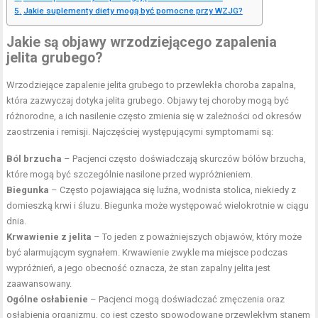
Jakie suplementy diety mogą być pomocne przy WZJG?
Jakie są objawy wrzodziejącego zapalenia
jelita grubego?
Wrzodziejące zapalenie jelita grubego to przewlekła choroba zapalna,
która zazwyczaj dotyka jelita grubego. Objawy tej choroby mogą być
różnorodne, a ich nasilenie często zmienia się w zależności od okresów
zaostrzenia i remisji. Najczęściej występującymi symptomami są:
Ból brzucha
– Pacjenci często doświadczają skurczów bólów brzucha,
które mogą być szczególnie nasilone przed wypróżnieniem.
Biegunka
– Często pojawiająca się luźna, wodnista stolica, niekiedy z
domieszką krwi i śluzu. Biegunka może występować wielokrotnie w ciągu
dnia.
Krwawienie z jelita
– To jeden z poważniejszych objawów, który może
być alarmującym sygnałem. Krwawienie zwykle ma miejsce podczas
wypróżnień, a jego obecność oznacza, że stan zapalny jelita jest
zaawansowany.
Ogólne osłabienie
– Pacjenci mogą doświadczać zmęczenia oraz
osłabienia organizmu, co jest często spowodowane przewlekłym stanem