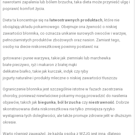
nawrotami zapalenia lub bólem brzucha, taka dieta może przynieść ulgę i
poprawić komfort życia.
Dieta ta koncentruje się na
łatwostrawnych produktach
, które nie
obciążają układu pokarmowego. Obejmuje ona żywność o niskiej
zawartości błonnika, co oznacza unikanie surowych owoców i warzyw,
pełnoziarnistych produktów zbożowych oraz nasion. Zamiast tego,
osoby na diecie niskoresztkowej powinny postawić na:
gotowane i puree warzywa, takie jak ziemniaki lub marchewka
białe pieczywo, ryż i makaron z białej mąki
delikatne białko, takie jak kurczak, indyk czy ryby
jogurty naturalne i produkty mleczne o niskiej zawartości tłuszczu
Ograniczenie błonnika jest szczególnie istotne w fazach zaostrzenia
choroby, ponieważ niewłaściwe pokarmy mogą prowadzić do nasilenia
objawów, takich jak
biegunka
,
ból brzucha
czy
niestrawność
. Dobrze
skonstruowana dieta niskoresztkowa nie tylko zmniejsza ryzyko
wystąpienia tych dolegliwości, ale także promuje zdrowie jelit w dłuższym
okresie.
Warto również zauważyć, że każda osoba z WZJG jest inna, dlatego