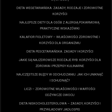
DIETA WEGETARIAŃSKA: ZASADY, RODZAJE I ZDROWOTNE
KORZYŚCI
NAJLEPSZE DIETY DLA OSÓB Z ALERGIĄ POKARMOWĄ:
PRAKTYCZNE WSKAZÓWKI
KALAFIOR FIOLETOWY – WŁAŚCIWOŚCI ZDROWOTNE I
KORZYŚCI DLA ORGANIZMU
DIETA PESCETARIAŃSKA: ZASADY I KORZYŚCI
JAKIE SĄ NAJZDROWSZE RODZAJE RYB: KORZYŚCI DLA
ZDROWIA I PRZEPISY KULINARNE
NAJCZĘSTSZE BŁĘDY W ODCHUDZANIU: JAK ICH UNIKNĄĆ
I SCHUDNĄĆ?
LICZI – ZDROWOTNE WŁAŚCIWOŚCI I WARTOŚCI
ODŻYWCZE OWOCU
DIETA NISKOCHOLESTEROLOWA – ZASADY, KORZYŚCI I
PRZYKŁADOWY JADŁOSPIS