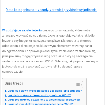
Dieta ketogeniczna – zasady, zdrowie i przykładowy jadłospis
Wrzodziejące zapalenie jelita
grubego to schorzenie, które może
znacząco wpływać na codzienne życie, a jego objawy, takie jak bóle
brzucha czy biegunka, są często uciążliwe. Dla osób z tą chorobą
odpowiednia dieta staje się kluczowym elementem w zarządzaniu
dolegliwościami i poprawie jakości życia. Wiele osób zastanawia się,
jakie pokarmy mogą przynieść ulgę oraz jakie diety są szczególnie
skuteczne w walce z objawami WZJG. Odkryjmy, jak poprzez zmiany w
jadłospisie można wspierać zdrowie jelit i osiągnąć lepsze
samopoczucie.
Spis treści
Jakie są objawy wrzodziejącego zapalenia jelita grubego?
Jak dieta niskoresztkowa może pomóc w WZJG?
Jakie produkty są dozwolone w diecie niskoresztkowej?
Jakie są inne diety wspomagające leczenie WZJG?