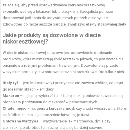
zaleca się, aby przed wprowadzeniem diety niskoresztkowej
skonsultować się z lekarzem lub dietetykiem. Specjalista pomoże
dostosować jadłospis do indywidualnych potrzeb oraz sytuacji
zdrowotnej, co może jeszcze bardziej zwiększyć efekty stosowanej diety.
Jakie produkty są dozwolone w diecie
niskoresztkowej?
W diecie niskoresztkowej kluczowe jest odpowiednie dobieranie
produktów, które minimalizują ilość resztek w jelitach, co jest istotne dla
pacjentów z różnymi problemami trawiennymi. Dozwolone są przede
wszystkim produkty łatwostrawne oraz niskoresztkowe. Oto kilka z nich:
Biały ryż
– jest lekkostrawny i praktycznie nie zawiera włókna, co czyni
go idealnym składnikiem diety.
Makaron
– najlepiej wybierać ten z białej mąki, ponieważ zawiera mniej
błonnika w porównaniu do makaronów pełnoziarnistych.
Chude mięso
– np. pierś z kurczaka, indyk czy chuda wieprzowina, które
są źródłem białka, a jednocześnie łatwo się je trawi.
Gotowane warzywa
– warzywa takie jak marchewka, dynia czy
ziemniaki, po obróbce termicznej stają się bardziej strawne.