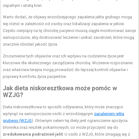
zapalnym i utratą krwi.
Warto dodać, że objawy wrzodziejącego zapalenia jelita grubego mogą
się różnić w zależności od osoby oraz lokalizacji zapalenia w jelicie.
Często cierpiący na tę chorobę pacjenci muszą ciągle monitorować swoje
samopoczucie, aby dostosować leczenie i unikać zaostrzeń, które mogą
znacznie obniżać jakość życia.
Zrozumienie tych objawów oraz ich wpływu na codzienne życie jest
kluczowe dla skutecznego zarządzania chorobą. Wczesne rozpoznanie
oraz właściwa terapia mogą prowadzić do lepszej kontroli objawów i
poprawy komfortu życia pacjentów.
Jak dieta niskoresztkowa może pomóc w
WZJG?
Dieta niskoresztkowa to sposób odżywiania, który może znacząco
wpłynąć na samopoczucie osób z wrzodziejącym
zapaleniem jelita
grubego (WZJG
). Głównym celem tej diety jest ograniczenie spożycia
błonnika oraz resztek pokarmowych, co może przyczynić się do
zredukowania podrażnień jelit
. U osób z WZJG, które zmagają się z