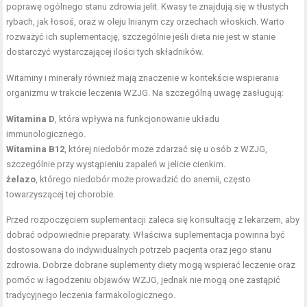
poprawę ogólnego stanu zdrowia jelit. Kwasy te znajdują się w tłustych
rybach, jak łosoś, oraz w oleju lnianym czy orzechach włoskich. Warto
rozważyć ich suplementację, szczególnie jeśli dieta nie jest w stanie
dostarczyć wystarczającej ilości tych składników.
Witaminy i minerały również mają znaczenie w kontekście wspierania
organizmu w trakcie leczenia WZJG. Na szczególną uwagę zasługują:
Witamina D
, która wpływa na funkcjonowanie układu
immunologicznego.
Witamina B12
, której niedobór może zdarzać się u osób z WZJG,
szczególnie przy wystąpieniu zapaleń w jelicie cienkim.
żelazo
, którego niedobór może prowadzić do anemii, często
towarzyszącej tej chorobie.
Przed rozpoczęciem suplementacji zaleca się konsultację z lekarzem, aby
dobrać odpowiednie preparaty. Właściwa suplementacja powinna być
dostosowana do indywidualnych potrzeb pacjenta oraz jego stanu
zdrowia. Dobrze dobrane suplementy diety mogą wspierać leczenie oraz
pomóc w łagodzeniu objawów WZJG, jednak nie mogą one zastąpić
tradycyjnego leczenia farmakologicznego.