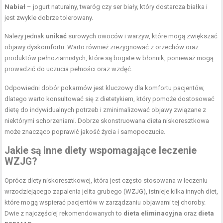
Nabiał
– jogurt naturalny, twaróg czy ser biały, który dostarcza białka i
jest zwykle dobrze tolerowany.
Należy jednak
unikać
surowych owoców i warzyw, które mogą zwiększać
objawy dyskomfortu. Warto również zrezygnować z orzechów oraz
produktów pełnoziarnistych, które są bogate w błonnik, ponieważ mogą
prowadzić do uczucia pełności oraz wzdęć.
Odpowiedni dobór pokarmów jest kluczowy dla komfortu pacjentów,
dlatego warto konsultować się z dietetykiem, który pomoże dostosować
dietę do indywidualnych potrzeb i zminimalizować objawy związane z
niektórymi schorzeniami. Dobrze skonstruowana dieta niskoresztkowa
może znacząco poprawić jakość życia i samopoczucie.
Jakie są inne diety wspomagające leczenie
WZJG?
Oprócz diety niskoresztkowej, która jest często stosowana w leczeniu
wrzodziejącego zapalenia jelita grubego (WZJG), istnieje kilka innych diet,
które mogą wspierać pacjentów w zarządzaniu objawami tej choroby.
Dwie z najczęściej rekomendowanych to
dieta eliminacyjna
oraz
dieta