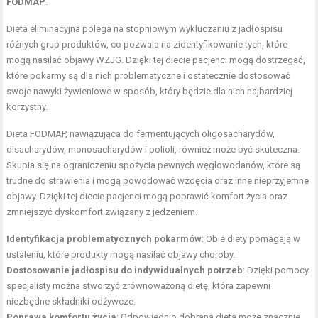
FODMAP
.
Dieta eliminacyjna polega na stopniowym wykluczaniu z jadłospisu
różnych grup produktów, co pozwala na zidentyfikowanie tych, które
mogą nasilać objawy WZJG. Dzięki tej diecie pacjenci mogą dostrzegać,
które pokarmy są dla nich problematyczne i ostatecznie dostosować
swoje nawyki żywieniowe w sposób, który będzie dla nich najbardziej
korzystny.
Dieta FODMAP, nawiązująca do fermentujących oligosacharydów,
disacharydów, monosacharydów i polioli, również może być skuteczna.
Skupia się na ograniczeniu spożycia pewnych węglowodanów, które są
trudne do strawienia i mogą powodować wzdęcia oraz inne nieprzyjemne
objawy. Dzięki tej diecie pacjenci mogą poprawić komfort życia oraz
zmniejszyć dyskomfort związany z jedzeniem.
Identyfikacja problematycznych pokarmów
: Obie diety pomagają w
ustaleniu, które produkty mogą nasilać objawy choroby.
Dostosowanie jadłospisu do indywidualnych potrzeb
: Dzięki pomocy
specjalisty można stworzyć zrównoważoną dietę, która zapewni
niezbędne składniki odżywcze.
Poprawa komfortu życia
: Odpowiednio dobrana dieta może znacznie