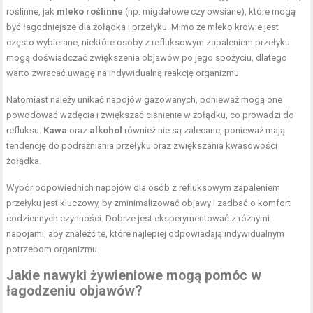
roślinne, jak
mleko roślinne
(np. migdałowe czy owsiane), które mogą
być łagodniejsze dla żołądka i przełyku. Mimo że mleko krowie jest
często wybierane, niektóre osoby z refluksowym zapaleniem przełyku
mogą doświadczać zwiększenia objawów po jego spożyciu, dlatego
warto zwracać uwagę na indywidualną reakcję organizmu.
Natomiast należy unikać napojów gazowanych, ponieważ mogą one
powodować wzdęcia i zwiększać ciśnienie w żołądku, co prowadzi do
refluksu.
Kawa
oraz
alkohol
również nie są zalecane, ponieważ mają
tendencję do podrażniania przełyku oraz zwiększania kwasowości
żołądka.
Wybór odpowiednich napojów dla osób z refluksowym zapaleniem
przełyku jest kluczowy, by zminimalizować objawy i zadbać o komfort
codziennych czynności. Dobrze jest eksperymentować z różnymi
napojami, aby znaleźć te, które najlepiej odpowiadają indywidualnym
potrzebom organizmu.
Jakie nawyki żywieniowe mogą pomóc w
łagodzeniu objawów?