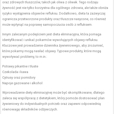
oraz zdrowych tłuszczów, takich jak oliwa z oliwek. Tego rodzaju
żywność jest nie tylko korzystna dla ogólnego zdrowia, ale także obniża
ryzyko wystąpienia objawów refluksu. Dodatkowo, dieta ta zazwyczaj
ogranicza przetworzone produkty oraz tłuszcze nasycone, co również
może wpłynąć na poprawę samopoczucia osób z refluksem.
Innym zalecanym podejściem jest dieta eliminacyjna, która pomaga
identyfikować i unikać pokarmów wywołujących objawy refluksu.
Kluczowe jest prowadzenie dziennika żywieniowego, aby zrozumieć,
które pokarmy mogą nasilać objawy. Typowe produkty, które mogą
wywoływać problemy, to m.in.:
Potrawy pikantne i tłuste
Czekolada i kawa
Cytrusy oraz pomidory
Napoje gazowane i alkohol
Wprowadzenie diety eliminacyjnej może być skomplikowane, dlatego
zaleca się współpracę z dietetykiem, który pomoże dostosować plan
żywieniowy do indywidualnych potrzeb oraz zapewni odpowiednią
równowagę składników odżywczych.