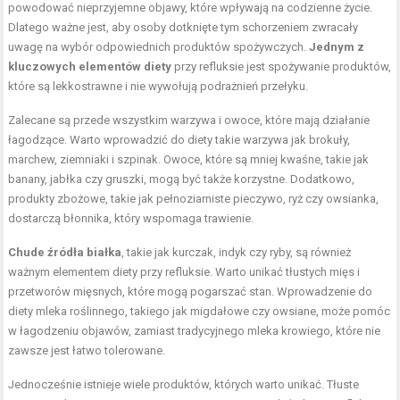
powodować nieprzyjemne objawy, które wpływają na codzienne życie.
Dlatego ważne jest, aby osoby dotknięte tym schorzeniem zwracały
uwagę na wybór odpowiednich produktów spożywczych.
Jednym z
kluczowych elementów diety
przy refluksie jest spożywanie produktów,
które są lekkostrawne i nie wywołują podrażnień przełyku.
Zalecane są przede wszystkim warzywa i owoce, które mają działanie
łagodzące. Warto wprowadzić do diety takie warzywa jak brokuły,
marchew, ziemniaki i szpinak. Owoce, które są mniej kwaśne, takie jak
banany, jabłka czy gruszki, mogą być także korzystne. Dodatkowo,
produkty zbożowe, takie jak pełnoziarniste pieczywo, ryż czy owsianka,
dostarczą błonnika, który wspomaga trawienie.
Chude źródła białka
, takie jak kurczak, indyk czy ryby, są również
ważnym elementem diety przy refluksie. Warto unikać tłustych mięs i
przetworów mięsnych, które mogą pogarszać stan. Wprowadzenie do
diety mleka roślinnego, takiego jak migdałowe czy owsiane, może pomóc
w łagodzeniu objawów, zamiast tradycyjnego mleka krowiego, które nie
zawsze jest łatwo tolerowane.
Jednocześnie istnieje wiele produktów, których warto unikać. Tłuste