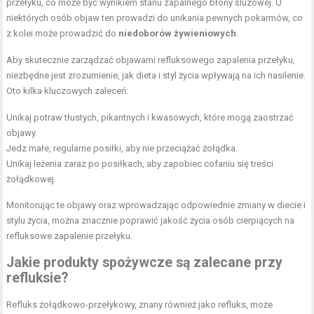
przełyku, co może być wynikiem stanu zapalnego błony śluzowej. U
niektórych osób objaw ten prowadzi do unikania pewnych pokarmów, co
z kolei może prowadzić do
niedoborów żywieniowych
.
Aby skutecznie zarządzać objawami refluksowego zapalenia przełyku,
niezbędne jest zrozumienie, jak dieta i styl życia wpływają na ich nasilenie.
Oto kilka kluczowych zaleceń:
Unikaj potraw tłustych, pikantnych i kwasowych, które mogą zaostrzać
objawy.
Jedz małe, regularne posiłki, aby nie przeciążać żołądka.
Unikaj leżenia zaraz po posiłkach, aby zapobiec cofaniu się treści
żołądkowej.
Monitorując te objawy oraz wprowadzając odpowiednie zmiany w diecie i
stylu życia, można znacznie poprawić jakość życia osób cierpiących na
refluksowe zapalenie przełyku.
Jakie produkty spożywcze są zalecane przy
refluksie?
Refluks żołądkowo-przełykowy, znany również jako refluks, może