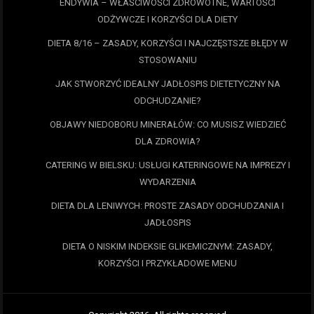
ENDYWIA – WŁAŚCIWOŚCI ZDROWOTNE, WARTOŚCI
ODŻYWCZE I KORZYŚCI DLA DIETY
DIETA 8/16 – ZASADY, KORZYŚCI I NAJCZĘSTSZE BŁĘDY W
STOSOWANIU
JAK STWORZYĆ IDEALNY JADŁOSPIS DIETETYCZNY NA
ODCHUDZANIE?
OBJAWY NIEDOBORU MINERAŁÓW: CO MUSISZ WIEDZIEĆ
DLA ZDROWIA?
CATERING W BIELSKU: USŁUGI KATERINGOWE NA IMPREZY I
WYDARZENIA
DIETA DLA LENIWYCH: PROSTE ZASADY ODCHUDZANIA I
JADŁOSPIS
DIETA O NISKIM INDEKSIE GLIKEMICZNYM: ZASADY,
KORZYŚCI I PRZYKŁADOWE MENU