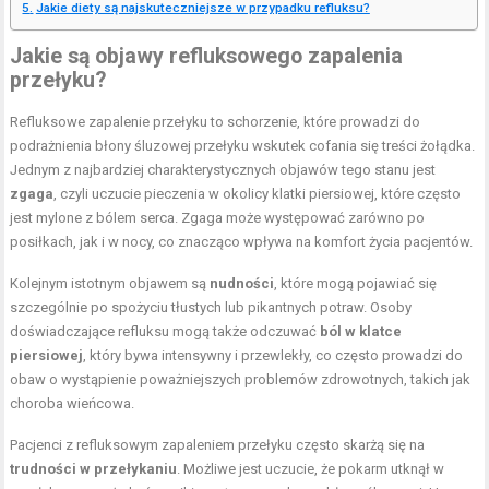
Jakie diety są najskuteczniejsze w przypadku refluksu?
Jakie są objawy refluksowego zapalenia
przełyku?
Refluksowe zapalenie przełyku to schorzenie, które prowadzi do
podrażnienia błony śluzowej przełyku wskutek cofania się treści żołądka.
Jednym z najbardziej charakterystycznych objawów tego stanu jest
zgaga
, czyli uczucie pieczenia w okolicy klatki piersiowej, które często
jest mylone z bólem serca. Zgaga może występować zarówno po
posiłkach, jak i w nocy, co znacząco wpływa na komfort życia pacjentów.
Kolejnym istotnym objawem są
nudności
, które mogą pojawiać się
szczególnie po spożyciu tłustych lub pikantnych potraw. Osoby
doświadczające refluksu mogą także odczuwać
ból w klatce
piersiowej
, który bywa intensywny i przewlekły, co często prowadzi do
obaw o wystąpienie poważniejszych problemów zdrowotnych, takich jak
choroba wieńcowa.
Pacjenci z refluksowym zapaleniem przełyku często skarżą się na
trudności w przełykaniu
. Możliwe jest uczucie, że pokarm utknął w