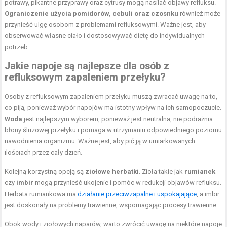
potrawy, pikantne przyprawy oraz cytrusy mogą nasilać objawy refluksu.
Ograniczenie użycia pomidorów, cebuli oraz czosnku
również może
przynieść ulgę osobom z problemami refluksowymi. Ważne jest, aby
obserwować własne ciało i dostosowywać dietę do indywidualnych
potrzeb.
Jakie napoje są najlepsze dla osób z
refluksowym zapaleniem przełyku?
Osoby z refluksowym zapaleniem przełyku muszą zwracać uwagę na to,
co piją, ponieważ wybór napojów ma istotny wpływ na ich samopoczucie.
Woda
jest najlepszym wyborem, ponieważ jest neutralna, nie podrażnia
błony śluzowej przełyku i pomaga w utrzymaniu odpowiedniego poziomu
nawodnienia organizmu. Ważne jest, aby pić ją w umiarkowanych
ilościach przez cały dzień.
Kolejną korzystną opcją są
ziołowe herbatki
. Zioła takie jak
rumianek
czy
imbir
mogą przynieść ukojenie i pomóc w redukcji objawów refluksu.
Herbata rumiankowa ma
działanie przeciwzapalne i uspokajające
, a imbir
jest doskonały na problemy trawienne, wspomagając procesy trawienne.
Obok wody i ziołowych naparów, warto zwrócić uwagę na niektóre napoje