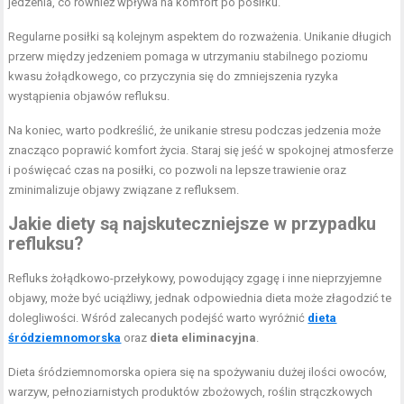
jedzenia, co również wpływa na komfort po posiłku.
Regularne posiłki są kolejnym aspektem do rozważenia. Unikanie długich
przerw między jedzeniem pomaga w utrzymaniu stabilnego poziomu
kwasu żołądkowego, co przyczynia się do zmniejszenia ryzyka
wystąpienia objawów refluksu.
Na koniec, warto podkreślić, że unikanie stresu podczas jedzenia może
znacząco poprawić komfort życia. Staraj się jeść w spokojnej atmosferze
i poświęcać czas na posiłki, co pozwoli na lepsze trawienie oraz
zminimalizuje objawy związane z refluksem.
Jakie diety są najskuteczniejsze w przypadku
refluksu?
Refluks żołądkowo-przełykowy, powodujący zgagę i inne nieprzyjemne
objawy, może być uciążliwy, jednak odpowiednia dieta może złagodzić te
dolegliwości. Wśród zalecanych podejść warto wyróżnić
dieta
śródziemnomorska
oraz
dieta eliminacyjna
.
Dieta śródziemnomorska opiera się na spożywaniu dużej ilości owoców,
warzyw, pełnoziarnistych produktów zbożowych, roślin strączkowych