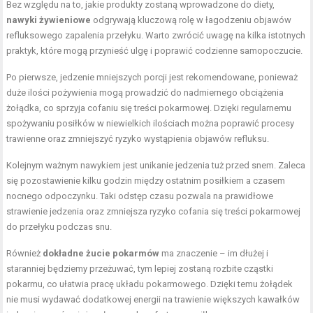
Bez względu na to, jakie produkty zostaną wprowadzone do diety,
nawyki żywieniowe
odgrywają kluczową rolę w łagodzeniu objawów
refluksowego zapalenia przełyku. Warto zwrócić uwagę na kilka istotnych
praktyk, które mogą przynieść ulgę i poprawić codzienne samopoczucie.
Po pierwsze, jedzenie mniejszych porcji jest rekomendowane, ponieważ
duże ilości pożywienia mogą prowadzić do nadmiernego obciążenia
żołądka, co sprzyja cofaniu się treści pokarmowej. Dzięki regularnemu
spożywaniu posiłków w niewielkich ilościach można poprawić procesy
trawienne oraz zmniejszyć ryzyko wystąpienia objawów refluksu.
Kolejnym ważnym nawykiem jest unikanie jedzenia tuż przed snem. Zaleca
się pozostawienie kilku godzin między ostatnim posiłkiem a czasem
nocnego odpoczynku. Taki odstęp czasu pozwala na prawidłowe
strawienie jedzenia oraz zmniejsza ryzyko cofania się treści pokarmowej
do przełyku podczas snu.
Również
dokładne żucie pokarmów
ma znaczenie – im dłużej i
staranniej będziemy przeżuwać, tym lepiej zostaną rozbite cząstki
pokarmu, co ułatwia pracę układu pokarmowego. Dzięki temu żołądek
nie musi wydawać dodatkowej energii na trawienie większych kawałków