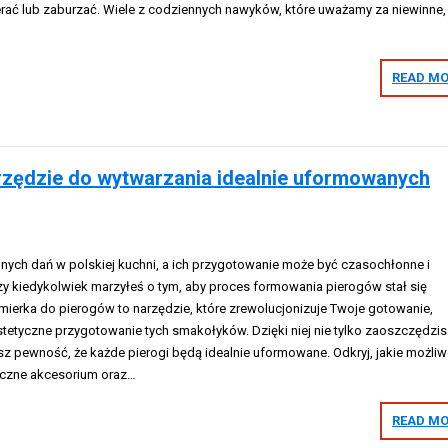
erać lub zaburzać. Wiele z codziennych nawyków, które uważamy za niewinne,
READ MO
rzędzie do wytwarzania idealnie uformowanych
ionych dań w polskiej kuchni, a ich przygotowanie może być czasochłonne i
zy kiedykolwiek marzyłeś o tym, aby proces formowania pierogów stał się
mierka do pierogów to narzędzie, które zrewolucjonizuje Twoje gotowanie,
stetyczne przygotowanie tych smakołyków. Dzięki niej nie tylko zaoszczędzi
sz pewność, że każde pierogi będą idealnie uformowane. Odkryj, jakie możli
tyczne akcesorium oraz…
READ MO