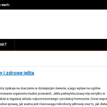
 warto się nią zająć?
TAKT
y i zdrowe jelita
 który zyskuje na znaczeniu w dzisiejszym świecie, a jego wpływ na ogólne
owanie organizmu trudno przecenić. Jelita pełnią kluczową rolę nie tylko w
 także w regulacji układu odpornościowego i produkcji hormonów. Coraz więce
ie sprawę, jak ważna jest równowaga mikrobioty jelitowej oraz to, jak dieta