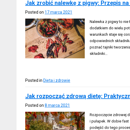
Jak zrobić nalewkę z pigwy: Przepis n
Posted on
17 marca 2021
Nalewka z pigwy to nie 
dodatkiem do wielu pot
warunkach staje się cor
odpowiednich składnika
poznać tajniki tworzenia
składniki…
Posted in
Dieta i zdrowie
Jak rozpocząć zdrową dietę: Praktycz
Posted on
8 marca 2021
Rozpoczęcie zdrowej d
i pułapek. W dobie fas
podejść do tego proce