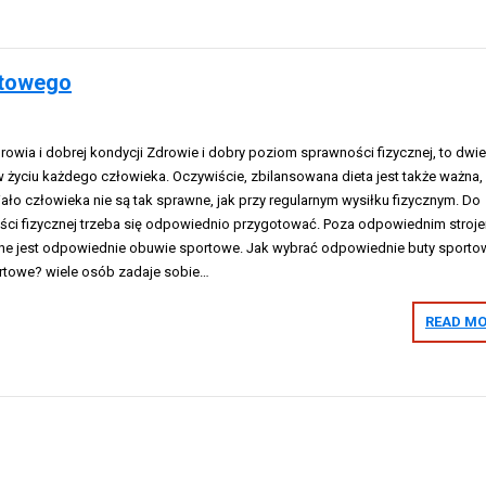
rtowego
rowia i dobrej kondycji Zdrowie i dobry poziom sprawności fizycznej, to dwi
życiu każdego człowieka. Oczywiście, zbilansowana dieta jest także ważna, 
iało człowieka nie są tak sprawne, jak przy regularnym wysiłku fizycznym. Do
ci fizycznej trzeba się odpowiednio przygotować. Poza odpowiednim stroj
ne jest odpowiednie obuwie sportowe. Jak wybrać odpowiednie buty sporto
rtowe? wiele osób zadaje sobie…
READ MO