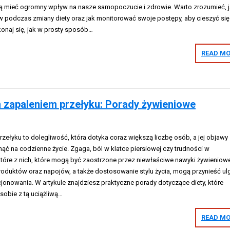
 mieć ogromny wpływ na nasze samopoczucie i zdrowie. Warto zrozumieć, 
 podczas zmiany diety oraz jak monitorować swoje postępy, aby cieszyć się
konaj się, jak w prosty sposób…
READ MO
m zapaleniem przełyku: Porady żywieniowe
zełyku to dolegliwość, która dotyka coraz większą liczbę osób, a jej objawy
ąć na codzienne życie. Zgaga, ból w klatce piersiowej czy trudności w
ektóre z nich, które mogą być zaostrzone przez niewłaściwe nawyki żywieniow
duktów oraz napojów, a także dostosowanie stylu życia, mogą przynieść ulg
jonowania. W artykule znajdziesz praktyczne porady dotyczące diety, które
 sobie z tą uciążliwą…
READ MO