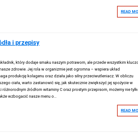
READ MO
dła i przepisy
o składnik, który dodaje smaku naszym potrawom, ale przede wszystkim kluc
nasze zdrowie. Jej rola w organizmie jest ogromna – wspiera układ
a produkcję kolagenu oraz działa jako silny przeciwutleniacz. W obliczu
ego ciała, warto zastanowić się, jak skutecznie zwiększyć jej spożycie w
ęki różnorodnym źródłom witaminy C oraz prostym przepisom, możemy nie tylk
 także wzbogacić nasze menu o…
READ MO