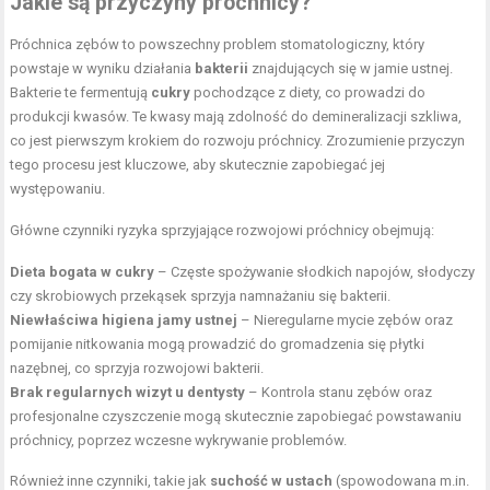
Jakie są przyczyny próchnicy?
Próchnica zębów to powszechny problem stomatologiczny, który
powstaje w wyniku działania
bakterii
znajdujących się w jamie ustnej.
Bakterie te fermentują
cukry
pochodzące z diety, co prowadzi do
produkcji kwasów. Te kwasy mają zdolność do demineralizacji szkliwa,
co jest pierwszym krokiem do rozwoju próchnicy. Zrozumienie przyczyn
tego procesu jest kluczowe, aby skutecznie zapobiegać jej
występowaniu.
Główne czynniki ryzyka sprzyjające rozwojowi próchnicy obejmują:
Dieta bogata w cukry
– Częste spożywanie słodkich napojów, słodyczy
czy skrobiowych przekąsek sprzyja namnażaniu się bakterii.
Niewłaściwa higiena jamy ustnej
– Nieregularne mycie zębów oraz
pomijanie nitkowania mogą prowadzić do gromadzenia się płytki
nazębnej, co sprzyja rozwojowi bakterii.
Brak regularnych wizyt u dentysty
– Kontrola stanu zębów oraz
profesjonalne czyszczenie mogą skutecznie zapobiegać powstawaniu
próchnicy, poprzez wczesne wykrywanie problemów.
Również inne czynniki, takie jak
suchość w ustach
(spowodowana m.in.