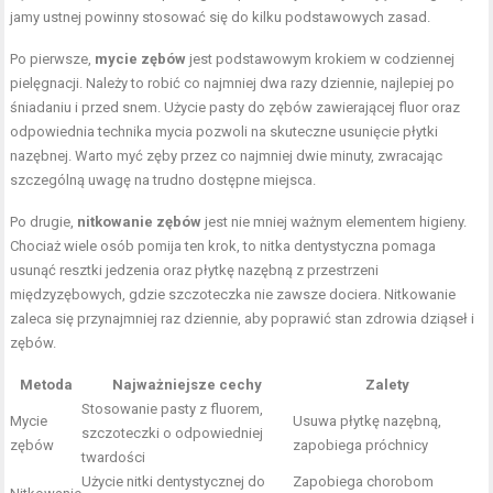
jamy ustnej powinny stosować się do kilku podstawowych zasad.
Po pierwsze,
mycie zębów
jest podstawowym krokiem w codziennej
pielęgnacji. Należy to robić co najmniej dwa razy dziennie, najlepiej po
śniadaniu i przed snem. Użycie pasty do zębów zawierającej fluor oraz
odpowiednia technika mycia pozwoli na skuteczne usunięcie płytki
nazębnej. Warto myć zęby przez co najmniej dwie minuty, zwracając
szczególną uwagę na trudno dostępne miejsca.
Po drugie,
nitkowanie zębów
jest nie mniej ważnym elementem higieny.
Chociaż wiele osób pomija ten krok, to nitka dentystyczna pomaga
usunąć resztki jedzenia oraz płytkę nazębną z przestrzeni
międzyzębowych, gdzie szczoteczka nie zawsze dociera. Nitkowanie
zaleca się przynajmniej raz dziennie, aby poprawić stan zdrowia dziąseł i
zębów.
Metoda
Najważniejsze cechy
Zalety
Stosowanie pasty z fluorem,
Mycie
Usuwa płytkę nazębną,
szczoteczki o odpowiedniej
zębów
zapobiega próchnicy
twardości
Użycie nitki dentystycznej do
Zapobiega chorobom