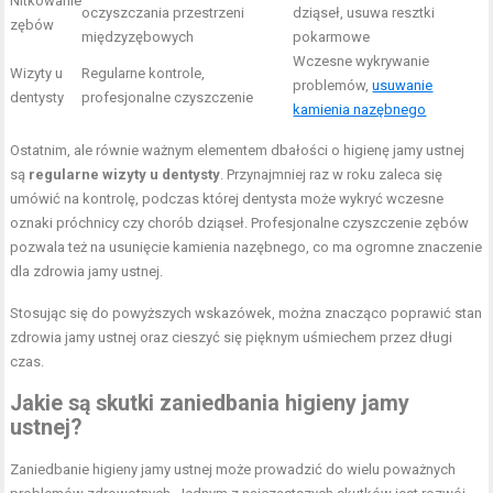
Nitkowanie
oczyszczania przestrzeni
dziąseł, usuwa resztki
zębów
międzyzębowych
pokarmowe
Wczesne wykrywanie
Wizyty u
Regularne kontrole,
problemów,
usuwanie
dentysty
profesjonalne czyszczenie
kamienia nazębnego
Ostatnim, ale równie ważnym elementem dbałości o higienę jamy ustnej
są
regularne wizyty u dentysty
. Przynajmniej raz w roku zaleca się
umówić na kontrolę, podczas której dentysta może wykryć wczesne
oznaki próchnicy czy chorób dziąseł. Profesjonalne czyszczenie zębów
pozwala też na usunięcie kamienia nazębnego, co ma ogromne znaczenie
dla zdrowia jamy ustnej.
Stosując się do powyższych wskazówek, można znacząco poprawić stan
zdrowia jamy ustnej oraz cieszyć się pięknym uśmiechem przez długi
czas.
Jakie są skutki zaniedbania higieny jamy
ustnej?
Zaniedbanie higieny jamy ustnej może prowadzić do wielu poważnych