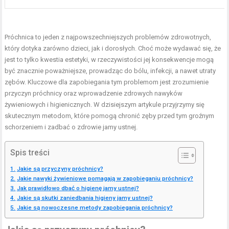
Próchnica to jeden z najpowszechniejszych problemów zdrowotnych,
który dotyka zarówno dzieci, jak i dorosłych. Choć może wydawać się, że
jest to tylko kwestia estetyki, w rzeczywistości jej konsekwencje mogą
być znacznie poważniejsze, prowadząc do bólu, infekcji, a nawet utraty
zębów. Kluczowe dla zapobiegania tym problemom jest zrozumienie
przyczyn próchnicy oraz wprowadzenie zdrowych nawyków
żywieniowych i higienicznych. W dzisiejszym artykule przyjrzymy się
skutecznym metodom, które pomogą chronić zęby przed tym groźnym
schorzeniem i zadbać o zdrowie jamy ustnej.
Spis treści
Jakie są przyczyny próchnicy?
Jakie nawyki żywieniowe pomagają w zapobieganiu próchnicy?
Jak prawidłowo dbać o higienę jamy ustnej?
Jakie są skutki zaniedbania higieny jamy ustnej?
Jakie są nowoczesne metody zapobiegania próchnicy?