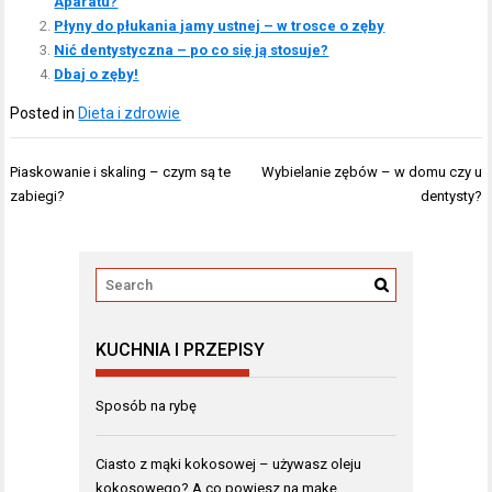
Aparatu?
Płyny do płukania jamy ustnej – w trosce o zęby
Nić dentystyczna – po co się ją stosuje?
Dbaj o zęby!
Posted in
Dieta i zdrowie
Nawigacja
Piaskowanie i skaling – czym są te
Wybielanie zębów – w domu czy u
wpisu
zabiegi?
dentysty?
KUCHNIA I PRZEPISY
Sposób na rybę
Ciasto z mąki kokosowej – używasz oleju
kokosowego? A co powiesz na mąkę