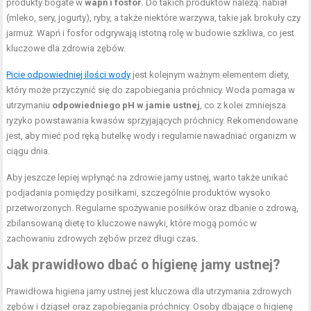
produkty bogate w
wapń i fosfor
. Do takich produktów należą: nabiał
(mleko, sery, jogurty), ryby, a także niektóre warzywa, takie jak brokuły czy
jarmuż. Wapń i fosfor odgrywają istotną rolę w budowie szkliwa, co jest
kluczowe dla zdrowia zębów.
Picie odpowiedniej ilości wody
jest kolejnym ważnym elementem diety,
który może przyczynić się do zapobiegania próchnicy. Woda pomaga w
utrzymaniu
odpowiedniego pH w jamie ustnej
, co z kolei zmniejsza
ryzyko powstawania kwasów sprzyjających próchnicy. Rekomendowane
jest, aby mieć pod ręką butelkę wody i regularnie nawadniać organizm w
ciągu dnia.
Aby jeszcze lepiej wpłynąć na zdrowie jamy ustnej, warto także unikać
podjadania pomiędzy posiłkami, szczególnie produktów wysoko
przetworzonych. Regularne spożywanie posiłków oraz dbanie o zdrową,
zbilansowaną dietę to kluczowe nawyki, które mogą pomóc w
zachowaniu zdrowych zębów przez długi czas.
Jak prawidłowo dbać o higienę jamy ustnej?
Prawidłowa higiena jamy ustnej jest kluczowa dla utrzymania zdrowych
zębów i dziąseł oraz zapobiegania próchnicy. Osoby dbające o higienę