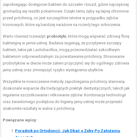
zapobiegając dostępowi bakterii do szczelin i bruzd, gdzie najczęściej
gromadzą się resztki pokarmowe. Dzięki temu zęby są lepiej chronione
przed próchnicą, co jest szczególnie istotne w przypadku zębów
trzonowych, które są bardziej narażone na rozwój tego schorzenia.
Warto również rozważyć
probiotyki
, które mogą wspierać zdrową florę
bakteryjną w jamie ustnej. Badania sugerują, że pozytywne szczepy
bakterii, takie jak Lactobacillus, mogą przeciwdziałać szkodliwym
bakteriom odpowiedzialnym za powstawanie próchnicy. Stosowanie
probiotyków w diecie może zatem przyczynić się do ogólnego zdrowia
jamy ustnej oraz zmniejszyć ryzyko wystąpienia ubytków.
Wszystkie te nowoczesne metody zapobiegania próchnicy stanowią
doskonałe wsparcie dla tradycyjnych praktyk dentystycznych, takich jak
regularne szczotkowanie i nitkowanie zębów. Kombinacja technologii
oraz świadomego podejścia do higieny jamy ustnej może przynieść
znakomite rezultaty w walce z próchnicą.
Powiązane wpisy:
Poradnik po Ortodoncji: Jak Dbać o Zęby Po Założeniu