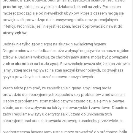
problemów zdrowotnych. Jednym z najczęstszych skutków jest rozwój
próchnicy
, która jest wynikiem działania bakterii na zęby. Proces ten
może rozpocząć się od niewielkich ubytków, które z czasem mogą się
powiększać, prowadząc do intensywnego bólu oraz potencjalnych
infekcji. Próchnica, jeśli nie jest leczona, może doprowadzić nawet do
utraty zębów
.
Jednak nie tylko zęby cierpią na skutek niewłaściwej higieny.
Długoterminowe zaniedbanie może wpłynąć negatywnie na nasze ogólne
zdrowie. Badania wykazują, że choroby jamy ustnej mogą być powiązane
z
chorobami serca
i
cukrzycą
. Powszechnie uważa się, że stan zdrowia
jamy ustnej może wpływać na stan naczyń krwionośnych, co zwiększa
ryzyko poważnych schorzeń sercowo-naczyniowych.
Warto także pamiętać, że zaniedbanie higieny jamy ustnej może
prowadzić do nieprzyjemnych zapachów czy problemów z mówieniem.
Osoby z problemami stomatologicznymi często czują się mniej pewne
siebie, co może wpływać na ich życie towarzyskie i zawodowe. Dbanie o
zęby i regularne wizyty u dentysty są kluczem do uniknięcia tych
nieprzyjemności oraz zachowania zdrowego uśmiechu przez wiele lat.
Niedostateczna higiena jamy ustnej może prowadzić do próchnicy i bólu