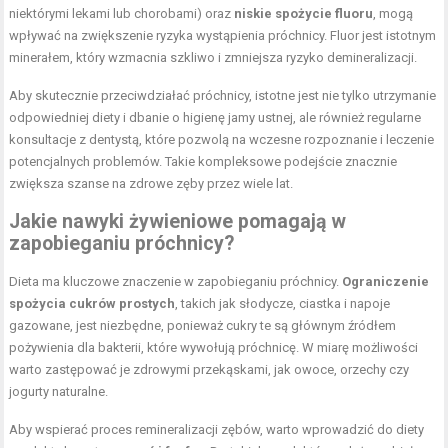
niektórymi lekami lub chorobami) oraz
niskie spożycie fluoru
, mogą
wpływać na zwiększenie ryzyka wystąpienia próchnicy. Fluor jest istotnym
minerałem, który wzmacnia szkliwo i zmniejsza ryzyko demineralizacji.
Aby skutecznie przeciwdziałać próchnicy, istotne jest nie tylko utrzymanie
odpowiedniej diety i dbanie o higienę jamy ustnej, ale również regularne
konsultacje z dentystą, które pozwolą na wczesne rozpoznanie i leczenie
potencjalnych problemów. Takie kompleksowe podejście znacznie
zwiększa szanse na zdrowe zęby przez wiele lat.
Jakie nawyki żywieniowe pomagają w
zapobieganiu próchnicy?
Dieta ma kluczowe znaczenie w zapobieganiu próchnicy.
Ograniczenie
spożycia cukrów prostych
, takich jak słodycze, ciastka i napoje
gazowane, jest niezbędne, ponieważ cukry te są głównym źródłem
pożywienia dla bakterii, które wywołują próchnicę. W miarę możliwości
warto zastępować je zdrowymi przekąskami, jak owoce, orzechy czy
jogurty naturalne.
Aby wspierać proces remineralizacji zębów, warto wprowadzić do diety