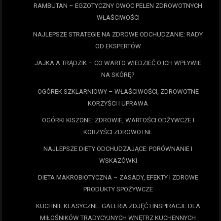
RAMBUTAN – EGZOTYCZNY OWOC PEŁEN ZDROWOTNYCH
WŁAŚCIWOŚCI
NAJLEPSZE STRATEGIE NA ZDROWE ODCHUDZANIE: RADY
OD EKSPERTÓW
JAJKA A TRĄDZIK – CO WARTO WIEDZIEĆ O ICH WPŁYWIE
NA SKÓRĘ?
OGÓREK SZKLARNIOWY – WŁAŚCIWOŚCI, ZDROWOTNE
KORZYŚCI I UPRAWA
OGÓRKI KISZONE: ZDROWIE, WARTOŚCI ODŻYWCZE I
KORZYŚCI ZDROWOTNE
NAJLEPSZE DIETY ODCHUDZAJĄCE: PORÓWNANIE I
WSKAZÓWKI
DIETA MAKROBIOTYCZNA – ZASADY, EFEKTY I ZDROWE
PRODUKTY SPOŻYWCZE
KUCHNIE KLASYCZNE: GALERIA ZDJĘĆ I INSPIRACJE DLA
MIŁOŚNIKÓW TRADYCYJNYCH WNĘTRZ KUCHENNYCH