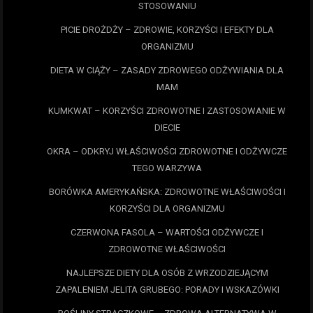
STOSOWANIU
PICIE DROŻDŻY – ZDROWIE, KORZYŚCI I EFEKTY DLA
ORGANIZMU
DIETA W CIĄŻY – ZASADY ZDROWEGO ODŻYWIANIA DLA
MAM
KUMKWAT – KORZYŚCI ZDROWOTNE I ZASTOSOWANIE W
DIECIE
OKRA – ODKRYJ WŁAŚCIWOŚCI ZDROWOTNE I ODŻYWCZE
TEGO WARZYWA
BORÓWKA AMERYKAŃSKA: ZDROWOTNE WŁAŚCIWOŚCI I
KORZYŚCI DLA ORGANIZMU
CZERWONA FASOLA – WARTOŚCI ODŻYWCZE I
ZDROWOTNE WŁAŚCIWOŚCI
NAJLEPSZE DIETY DLA OSÓB Z WRZODZIEJĄCYM
ZAPALENIEM JELITA GRUBEGO: PORADY I WSKAZÓWKI