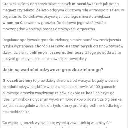
Groszek zielony dostarcza także cennych
minerałów
takich jak potas,
magnez czy żelazo.
Żelazo
odgrywa kluczową rolę w transporcie tlenu w
organizmie. Co ciekawe, przyswajalność tego minerału zwiększa
witamina C
zawarta w groszku. Dodatkowo jego właściwości
moczopędne wspierają proces detoksykacji organizmu.
Regularne spożywanie groszku zielonego może pomóc w zmniejszeniu
ryzyka wystąpienia
chorób sercowo-naczyniowych
oraz nowotworów
dzięki działaniu
polifenoli
i
przeciwutleniaczy
. Z tego powodu warto
uczynić go stałym elementem swojej zdrowej diety.
Jakie są wartości odżywcze groszku zielonego?
Groszek zielony
to prawdziwy skarb wśród warzyw, bogaty w cenne
składniki odżywcze, które wspierają nasze zdrowie. W 100 gramach
surowego groszku znajdziemy zaledwie około
80 kcal
, co czyni go
idealnym niskokalorycznym wyborem. Dodatkowo dostarcza
5 g białka
,
co jest szczególnie ważne dla tych, którzy preferują roślinne źródła tego
makroskładnika.
Co więcej, groszek wyróżnia się wysoką zawartością witaminy C –