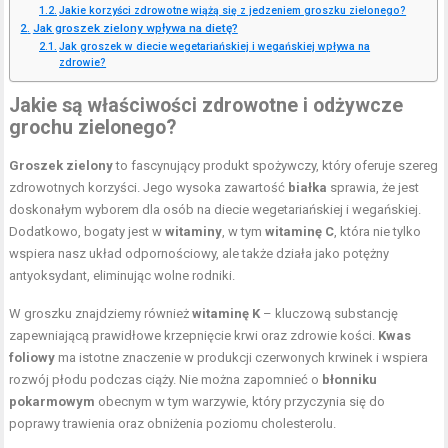
Jakie korzyści zdrowotne wiążą się z jedzeniem groszku zielonego?
Jak groszek zielony wpływa na dietę?
Jak groszek w diecie wegetariańskiej i wegańskiej wpływa na
zdrowie?
Jakie są właściwości zdrowotne i odżywcze
grochu zielonego?
Groszek zielony
to fascynujący produkt spożywczy, który oferuje szereg
zdrowotnych korzyści. Jego wysoka zawartość
białka
sprawia, że jest
doskonałym wyborem dla osób na diecie wegetariańskiej i wegańskiej.
Dodatkowo, bogaty jest w
witaminy
, w tym
witaminę C
, która nie tylko
wspiera nasz układ odpornościowy, ale także działa jako potężny
antyoksydant, eliminując wolne rodniki.
W groszku znajdziemy również
witaminę K
– kluczową substancję
zapewniającą prawidłowe krzepnięcie krwi oraz zdrowie kości.
Kwas
foliowy
ma istotne znaczenie w produkcji czerwonych krwinek i wspiera
rozwój płodu podczas ciąży. Nie można zapomnieć o
błonniku
pokarmowym
obecnym w tym warzywie, który przyczynia się do
poprawy trawienia oraz obniżenia poziomu cholesterolu.