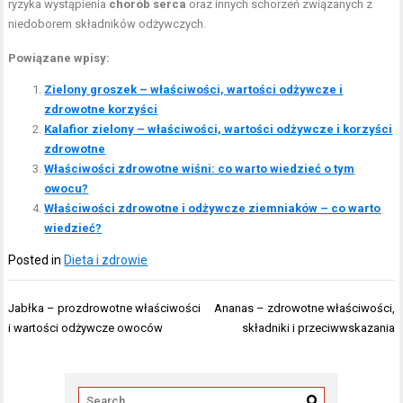
ryzyka wystąpienia
chorób serca
oraz innych schorzeń związanych z
niedoborem składników odżywczych.
Powiązane wpisy:
Zielony groszek – właściwości, wartości odżywcze i
zdrowotne korzyści
Kalafior zielony – właściwości, wartości odżywcze i korzyści
zdrowotne
Właściwości zdrowotne wiśni: co warto wiedzieć o tym
owocu?
Właściwości zdrowotne i odżywcze ziemniaków – co warto
wiedzieć?
Posted in
Dieta i zdrowie
Nawigacja
Jabłka – prozdrowotne właściwości
Ananas – zdrowotne właściwości,
wpisu
i wartości odżywcze owoców
składniki i przeciwwskazania