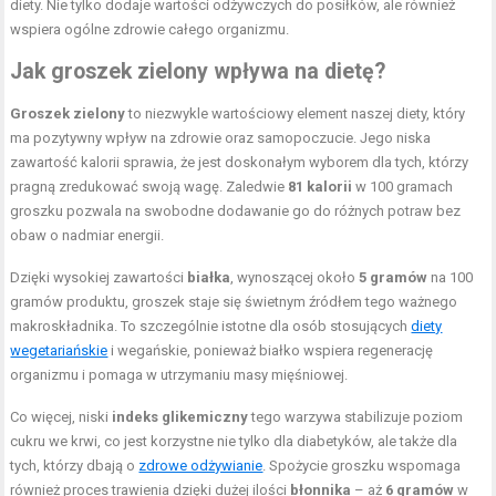
diety. Nie tylko dodaje wartości odżywczych do posiłków, ale również
wspiera ogólne zdrowie całego organizmu.
Jak groszek zielony wpływa na dietę?
Groszek zielony
to niezwykle wartościowy element naszej diety, który
ma pozytywny wpływ na zdrowie oraz samopoczucie. Jego niska
zawartość kalorii sprawia, że jest doskonałym wyborem dla tych, którzy
pragną zredukować swoją wagę. Zaledwie
81 kalorii
w 100 gramach
groszku pozwala na swobodne dodawanie go do różnych potraw bez
obaw o nadmiar energii.
Dzięki wysokiej zawartości
białka
, wynoszącej około
5 gramów
na 100
gramów produktu, groszek staje się świetnym źródłem tego ważnego
makroskładnika. To szczególnie istotne dla osób stosujących
diety
wegetariańskie
i wegańskie, ponieważ białko wspiera regenerację
organizmu i pomaga w utrzymaniu masy mięśniowej.
Co więcej, niski
indeks glikemiczny
tego warzywa stabilizuje poziom
cukru we krwi, co jest korzystne nie tylko dla diabetyków, ale także dla
tych, którzy dbają o
zdrowe odżywianie
. Spożycie groszku wspomaga
również proces trawienia dzięki dużej ilości
błonnika
– aż
6 gramów
w