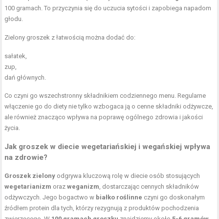
100 gramach. To przyczynia się do uczucia sytości i zapobiega napadom
głodu.
Zielony groszek z łatwością można dodać do:
sałatek,
zup,
dań głównych.
Co czyni go wszechstronny składnikiem codziennego menu. Regularne
włączenie go do diety nie tylko wzbogaca ją o cenne składniki odżywcze,
ale również znacząco wpływa na poprawę ogólnego zdrowia i jakości
życia.
Jak groszek w diecie wegetariańskiej i wegańskiej wpływa
na zdrowie?
Groszek zielony
odgrywa kluczową rolę w diecie osób stosujących
wegetarianizm
oraz
weganizm
, dostarczając cennych składników
odżywczych. Jego bogactwo w
białko roślinne
czyni go doskonałym
źródłem protein dla tych, którzy rezygnują z produktów pochodzenia
zwierzęcego. W
100 gramach groszku
znajdziemy około
5-6 gramów