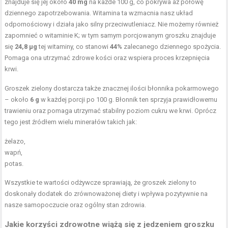
znajduje się jej około
40 mg
na każde 100 g, co pokrywa aż połowę
dziennego zapotrzebowania. Witamina ta wzmacnia nasz układ
odpornościowy i działa jako silny przeciwutleniacz. Nie możemy również
zapomnieć o witaminie K; w tym samym porcjowanym groszku znajduje
się
24,8 µg
tej witaminy, co stanowi
44%
zalecanego dziennego spożycia.
Pomaga ona utrzymać zdrowe kości oraz wspiera proces krzepnięcia
krwi.
Groszek zielony dostarcza także znacznej ilości błonnika pokarmowego
– około
6 g
w każdej porcji po 100 g. Błonnik ten sprzyja prawidłowemu
trawieniu oraz pomaga utrzymać stabilny poziom cukru we krwi. Oprócz
tego jest źródłem wielu minerałów takich jak:
żelazo,
wapń,
potas.
Wszystkie te wartości odżywcze sprawiają, że groszek zielony to
doskonały dodatek do zrównoważonej diety i wpływa pozytywnie na
nasze samopoczucie oraz ogólny stan zdrowia.
Jakie korzyści zdrowotne wiążą się z jedzeniem groszku