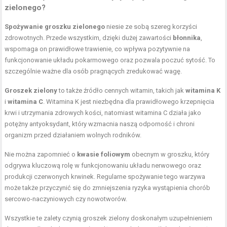
zielonego?
Spożywanie groszku zielonego
niesie ze sobą szereg korzyści
zdrowotnych. Przede wszystkim, dzięki dużej zawartości
błonnika
,
wspomaga on prawidłowe trawienie, co wpływa pozytywnie na
funkcjonowanie układu pokarmowego oraz pozwala poczuć sytość. To
szczególnie ważne dla osób pragnących zredukować wagę.
Groszek zielony
to także źródło cennych witamin, takich jak
witamina K
i
witamina C
. Witamina K jest niezbędna dla prawidłowego krzepnięcia
krwi i utrzymania zdrowych kości, natomiast witamina C działa jako
potężny antyoksydant, który wzmacnia naszą odporność i chroni
organizm przed działaniem wolnych rodników.
Nie można zapomnieć o
kwasie foliowym
obecnym w groszku, który
odgrywa kluczową rolę w funkcjonowaniu układu nerwowego oraz
produkcji czerwonych krwinek. Regularne spożywanie tego warzywa
może także przyczynić się do zmniejszenia ryzyka wystąpienia chorób
sercowo-naczyniowych czy nowotworów.
Wszystkie te zalety czynią groszek zielony doskonałym uzupełnieniem