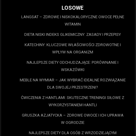
LOSOWE
LANGSAT – ZDROWE I NISKOKALORYCZNE OWOCE PEŁNE
WITAMIN
DIETA NISKI INDEKS GLIKEMICZNY: ZASADY I PRZEPISY
KATECHINY: KLUCZOWE WŁAŚCIWOŚCI ZDROWOTNE I
WPŁYW NA ORGANIZM
NAJLEPSZE DIETY ODCHUDZAJĄCE: PORÓWNANIE I
WSKAZÓWKI
MEBLE NA WYMIAR – JAK WYBRAĆ IDEALNE ROZWIĄZANIE
DLA SWOJEJ PRZESTRZENI?
ĆWICZENIA Z HANTLAMI: SKUTECZNE TRENINGI SIŁOWE Z
WYKORZYSTANIEM HANTLI
GRUSZKA AZJATYCKA – ZDROWE OWOCE I ICH UPRAWA
W OGRODZIE
NAJLEPSZE DIETY DLA OSÓB Z WRZODZIEJĄCYM