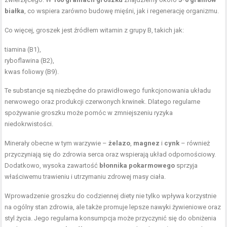
białka
, co wspiera zarówno budowę mięśni, jak i regenerację organizmu.
Co więcej, groszek jest źródłem witamin z grupy B, takich jak:
tiamina (B1),
ryboflawina (B2),
kwas foliowy (B9).
Te substancje są niezbędne do prawidłowego funkcjonowania układu
nerwowego oraz produkcji czerwonych krwinek. Dlatego regularne
spożywanie groszku może pomóc w zmniejszeniu ryzyka
niedokrwistości.
Minerały obecne w tym warzywie –
żelazo
,
magnez
i
cynk
– również
przyczyniają się do zdrowia serca oraz wspierają układ odpornościowy.
Dodatkowo, wysoka zawartość
błonnika pokarmowego
sprzyja
właściwemu trawieniu i utrzymaniu zdrowej masy ciała.
Wprowadzenie groszku do codziennej diety nie tylko wpływa korzystnie
na ogólny stan zdrowia, ale także promuje lepsze nawyki żywieniowe oraz
styl życia. Jego regularna konsumpcja może przyczynić się do obniżenia