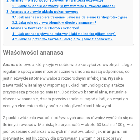
Ananas – właściwości zdrowotne i wartości odżywcze
Jakie składniki odżywcze, w tym witaminę C, zawiera ananas?
Ananas a zdrowie układu pokarmowego
Jak ananas wspiera trawienie i jakie ma działanie kardioprotekcyjne?
Jaką rolę odgrywa błonnik w diecie z ananasem?
Ananas w kontekście chorób i schorzeń
Jak ananas wpływa na cukrzycę i jaki ma indeks glikemiczny?
Jakie są przeciwwskazania i alergie związane z ananasem?
Właściwości ananasa
Ananas
to owoc, który kryje w sobie wiele korzyści zdrowotnych. Jego
regularne spożywanie może znacznie wzmocnić naszą odporność, co
jest niezwykle istotne w walce z różnorodnymi infekcjami.
Wysoka
zawartość witaminy C
wspomaga układ immunologiczny, a także
przyspiesza proces gojenia ran. Dodatkowo
bromelaina
, naturalnie
obecna w ananasie, działa przeciwzapalnie i łagodzi ból, co czyni go
cennym elementem diety osób z dolegliwościami bólowymi.
Z punktu widzenia wartości odżywczych ananas również wyróżnia się na
tle innych owoców. Ma niską kaloryczność — około 50 kcal na 100 g — a
jednocześnie dostarcza ważnych minerałów, takich jak
mangan
. Ten
pierwiastek jest kluczowy dla przyswajania witamin oraz poprawy