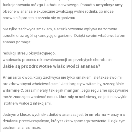
funkcjonowania mózgu i układu nerwowego. Ponadto
antyoksydanty
obecne w ananasie skutecznie zwalczają wolne rodniki, co może
spowolnić proces starzenia się organizmu.
Nie tylko zachwyca smakiem, ale też korzystnie wpływa na zdrowie
trzustki oraz ogólną kondycję organizmu. Dzięki swoim właściwościom
ananas pomaga:
redukcji stresu oksydacyjnego,
wspieraniu procesu rekonwalescencji po przebytych chorobach.
Jakie są prozdrowotne właściwości ananasa?
Ananas
to owoc, który zachwyca nie tylko smakiem, ale także swoimi
prozdrowotnymi właściwościami. Jest bogaty w witaminy, szczególnie
witaminę C
, oraz minerały, takie jak
mangan
. Jego regularne spożywanie
może znacząco wspierać nasz
układ odpornościowy
, co jest niezwykle
istotne w walce z infekcjami.
Jednym z kluczowych składników ananasa jest
bromelaina
– enzym o
działaniu przeciwzapalnym, który także wspomaga trawienie. Dzięki tym
cechom ananas może: