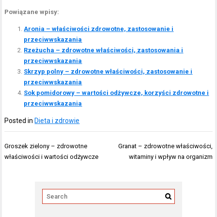
Powiązane wpisy:
Aronia – właściwości zdrowotne, zastosowanie i
przeciwwskazania
Rzeżucha – zdrowotne właściwości, zastosowania i
przeciwwskazania
Skrzyp polny – zdrowotne właściwości, zastosowanie i
przeciwwskazania
Sok pomidorowy – wartości odżywcze, korzyści zdrowotne i
przeciwwskazania
Posted in
Dieta i zdrowie
Nawigacja
Groszek zielony – zdrowotne
Granat – zdrowotne właściwości,
wpisu
właściwości i wartości odżywcze
witaminy i wpływ na organizm