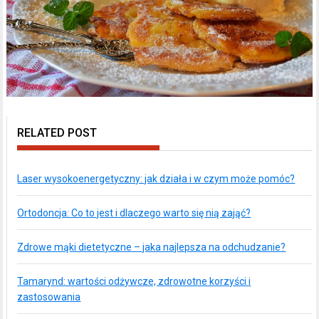
RELATED POST
Laser wysokoenergetyczny: jak działa i w czym może pomóc?
Ortodoncja: Co to jest i dlaczego warto się nią zająć?
Zdrowe mąki dietetyczne – jaka najlepsza na odchudzanie?
Tamarynd: wartości odżywcze, zdrowotne korzyści i
zastosowania