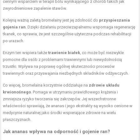
cennym wsparciem w terapii bólu wynikającego z chorób takich jak
zwyrodnieniowe zapalenie stawów.
Kolejną ważną zaletą bromelainy jest jej zdolność do
przyspieszania
gojenia ran
. Dzięki działaniu przeciwzapalnemu wspomaga regenerację
tkanek, co sprawia, że jest szczególnie użyteczna podczas rehabilitacji
po urazach.
Enzym ten wspiera także
trawienie białek
, co może być niezwykle
pomocne dla osób z problemami trawiennymi lub niewydolnością
trzustki. Wpływa na poprawę ogólnej skuteczności procesów
trawiennych oraz przyswajania niezbędnych składników odżywczych.
Co więcej, bromelaina korzystnie oddziałuje na
zdrowie układu
krwionośnego
. Pomaga w utrzymaniu prawidłowego krążenia i
zmniejsza ryzyko tworzenia się zakrzepów. Jej wszechstronne
właściwości sprawiają, że ananas i jego ekstrakty są wysoko cenione w
medycynie naturalnej jako środki wspierające zdrowie na wielu
płaszczyznach.
Jak ananas wpływa na odporność i gojenie ran?