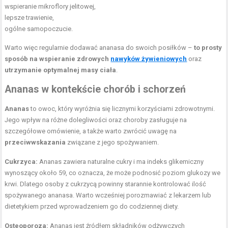
wspieranie mikroflory jelitowej,
lepsze trawienie,
ogólne samopoczucie.
Warto więc regularnie dodawać ananasa do swoich posiłków –
to prosty
sposób na wspieranie zdrowych
nawyków żywieniowych
oraz
utrzymanie optymalnej masy ciała
.
Ananas w kontekście chorób i schorzeń
Ananas
to owoc, który wyróżnia się licznymi korzyściami zdrowotnymi.
Jego wpływ na różne dolegliwości oraz choroby zasługuje na
szczegółowe omówienie, a także warto zwrócić uwagę na
przeciwwskazania
związane z jego spożywaniem.
Cukrzyca:
Ananas zawiera naturalne cukry i ma indeks glikemiczny
wynoszący około 59, co oznacza, że może podnosić poziom glukozy we
krwi. Dlatego osoby z cukrzycą powinny starannie kontrolować ilość
spożywanego ananasa. Warto wcześniej porozmawiać z lekarzem lub
dietetykiem przed wprowadzeniem go do codziennej diety.
Osteoporoza:
Ananas jest źródłem składników odżywczych