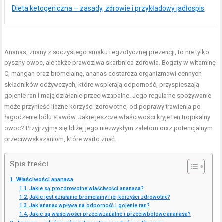
Dieta ketogeniczna – zasady, zdrowie i przykładowy jadłospis
Ananas, znany z soczystego smaku i egzotycznej prezencji, to nie tylko
pyszny owoc, ale także prawdziwa skarbnica zdrowia. Bogaty w witaminę
C, mangan oraz bromelainę, ananas dostarcza organizmowi cennych
składników odżywczych, które wspierają odporność, przyspieszają
gojenie ran i mają działanie przeciwzapalne. Jego regularne spożywanie
może przynieść liczne korzyści zdrowotne, od poprawy trawienia po
łagodzenie bólu stawów. Jakie jeszcze właściwości kryje ten tropikalny
owoc? Przyjrzyjmy się bliżej jego niezwykłym zaletom oraz potencjalnym
przeciwwskazaniom, które warto znać.
Spis treści
Właściwości ananasa
Jakie są prozdrowotne właściwości ananasa?
Jakie jest działanie bromelainy i jej korzyści zdrowotne?
Jak ananas wpływa na odporność i gojenie ran?
Jakie są właściwości przeciwzapalne i przeciwbólowe ananasa?