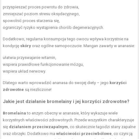
przyspieszać proces powrotu do zdrowia,
zmniejszać poziom stresu oksydacyjnego,
spowolnić proces starzenia się,
ograniczyć ryzyko wystąpienia chorób degeneracyjnych.
Dodatkowo, regularna konsumpcja tego owocu wpływa korzystnie na
kondycję
skóry
oraz ogólne samopoczucie. Mangan zawarty w ananasie:
ułatwia przyswajanie witamin,
wspiera prawidłowe funkcjonowanie mózgu,
wspiera układ nerwowy.
Dlatego warto wprowadzić ananasa do swojej diety – jego
korzyści
zdrowotne
są niezliczone!
Jakie jest działanie bromelainy i jej korzyści zdrowotne?
Bromelaina
to enzym obecny w ananasie, który wykazuje wiele
korzystnych właściwości zdrowotnych. Przede wszystkim charakteryzuje
się
działaniem przeciwzapalnym
, co skutecznie łagodzi stany zapalne
oraz obrzęki. Dodatkowo ma
właściwości przeciwbólowe
, co czyni ją