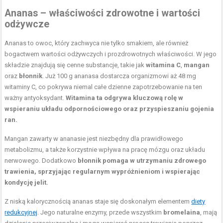
Ananas – właściwości zdrowotne i wartości
odżywcze
Ananas to owoc, który zachwyca nie tylko smakiem, ale również
bogactwem wartości odżywczych i prozdrowotnych właściwości. W jego
składzie znajdują się cenne substancje, takie jak
witamina C
,
mangan
oraz
błonnik
. Już 100 g ananasa dostarcza organizmowi aż 48 mg
witaminy C, co pokrywa niemal całe dzienne zapotrzebowanie na ten
ważny antyoksydant.
Witamina ta odgrywa kluczową rolę w
wspieraniu układu odpornościowego oraz przyspieszaniu gojenia
ran.
Mangan zawarty w ananasie jest niezbędny dla prawidłowego
metabolizmu, a także korzystnie wpływa na pracę mózgu oraz układu
nerwowego. Dodatkowo
błonnik pomaga w utrzymaniu zdrowego
trawienia, sprzyjając regularnym wypróżnieniom i wspierając
kondycję jelit.
Z niską kalorycznością ananas staje się doskonałym elementem
diety
redukcyjnej
. Jego naturalne enzymy, przede wszystkim
bromelaina
, mają