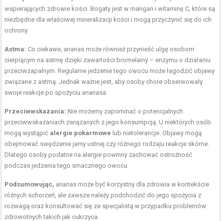
wspierających zdrowie kości. Bogaty jest w mangan i witaminę C, które są
niezbędne dla właściwej mineralizacji kości i mogą przyczynić się do ich
ochrony.
Astma:
Co ciekawe, ananas może również przynieść ulgę osobom
cierpiącym na astmę dzięki zawartości bromelainy – enzymu o działaniu
przeciwzapalnym. Regularne jedzenie tego owocu może łagodzić objawy
związane z astmą. Jednak ważne jest, aby osoby chore obserwowały
swoje reakcje po spożyciu ananasa.
Przeciwwskazania:
Nie możemy zapominać o potencjalnych
przeciwwskazaniach związanych z jego konsumpcją. U niektórych osób
mogą wystąpić
alergie pokarmowe
lub nietolerancje. Objawy mogą
obejmować swędzenie jamy ustnej czy różnego rodzaju reakcje skórne.
Dlatego osoby podatne na alergie powinny zachować ostrożność
podczas jedzenia tego smacznego owocu.
Podsumowując,
ananas może być korzystny dla zdrowia w kontekście
różnych schorzeń, ale zawsze należy podchodzić do jego spożycia z
rozwagą oraz konsultować się ze specjalistą w przypadku problemów
zdrowotnych takich jak cukrzyca.