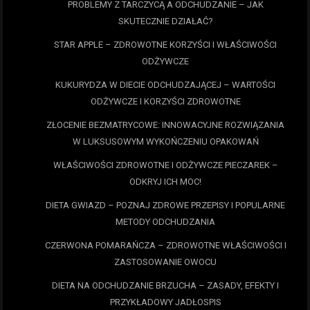
PROBLEMY Z TARCZYCĄ A ODCHUDZANIE – JAK
SKUTECZNIE DZIAŁAĆ?
STAR APPLE – ZDROWOTNE KORZYŚCI I WŁAŚCIWOŚCI
ODŻYWCZE
KUKURYDZA W DIECIE ODCHUDZAJĄCEJ – WARTOŚCI
ODŻYWCZE I KORZYŚCI ZDROWOTNE
ZŁOCENIE BEZMATRYCOWE: INNOWACYJNE ROZWIĄZANIA
W LUKSUSOWYM WYKOŃCZENIU OPAKOWAŃ
WŁAŚCIWOŚCI ZDROWOTNE I ODŻYWCZE PIECZAREK –
ODKRYJ ICH MOC!
DIETA GWIAZD – POZNAJ ZDROWE PRZEPISY I POPULARNE
METODY ODCHUDZANIA
CZERWONA POMARAŃCZA – ZDROWOTNE WŁAŚCIWOŚCI I
ZASTOSOWANIE OWOCU
DIETA NA ODCHUDZANIE BRZUCHA – ZASADY, EFEKTY I
PRZYKŁADOWY JADŁOSPIS