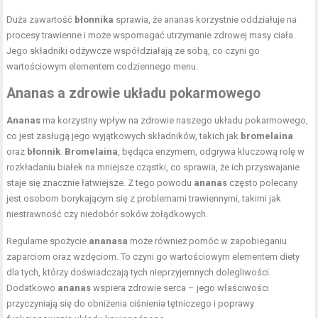
Duża zawartość
błonnika
sprawia, że ananas korzystnie oddziałuje na
procesy trawienne i może wspomagać utrzymanie zdrowej masy ciała.
Jego składniki odżywcze współdziałają ze sobą, co czyni go
wartościowym elementem codziennego menu.
Ananas a zdrowie układu pokarmowego
Ananas
ma korzystny wpływ na zdrowie naszego układu pokarmowego,
co jest zasługą jego wyjątkowych składników, takich jak
bromelaina
oraz
błonnik
.
Bromelaina
, będąca enzymem, odgrywa kluczową rolę w
rozkładaniu białek na mniejsze cząstki, co sprawia, że ich przyswajanie
staje się znacznie łatwiejsze. Z tego powodu
ananas
często polecany
jest osobom borykającym się z problemami trawiennymi, takimi jak
niestrawność czy niedobór soków żołądkowych.
Regularne spożycie
ananasa
może również pomóc w zapobieganiu
zaparciom oraz wzdęciom. To czyni go wartościowym elementem diety
dla tych, którzy doświadczają tych nieprzyjemnych dolegliwości.
Dodatkowo
ananas
wspiera zdrowie serca – jego właściwości
przyczyniają się do obniżenia ciśnienia tętniczego i poprawy