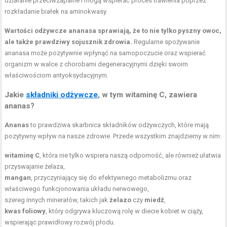
działanie przeciwzapalne i mogą wspierać proces trawienia poprzez
rozkładanie białek na aminokwasy.
Wartości odżywcze ananasa sprawiają, że to nie tylko pyszny owoc,
ale także prawdziwy sojusznik zdrowia.
Regularne spożywanie
ananasa może pozytywnie wpłynąć na samopoczucie oraz wspierać
organizm w walce z chorobami degeneracyjnymi dzięki swoim
właściwościom antyoksydacyjnym.
Jakie
składniki odżywcze
, w tym witaminę C, zawiera
ananas?
Ananas
to prawdziwa skarbnica składników odżywczych, które mają
pozytywny wpływ na nasze zdrowie. Przede wszystkim znajdziemy w nim:
witaminę C
, która nie tylko wspiera naszą odporność, ale również ułatwia
przyswajanie żelaza,
mangan
, przyczyniający się do efektywnego metabolizmu oraz
właściwego funkcjonowania układu nerwowego,
szereg innych minerałów, takich jak
żelazo
czy
miedź
,
kwas foliowy
, który odgrywa kluczową rolę w diecie kobiet w ciąży,
wspierając prawidłowy rozwój płodu.