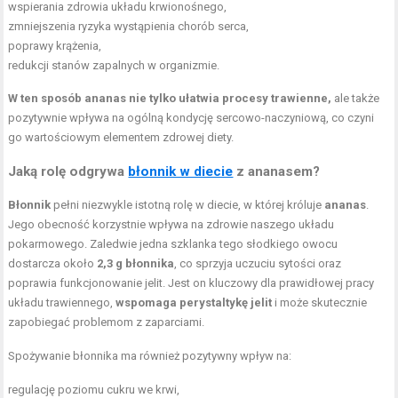
wspierania zdrowia układu krwionośnego,
zmniejszenia ryzyka wystąpienia chorób serca,
poprawy krążenia,
redukcji stanów zapalnych w organizmie.
W ten sposób ananas nie tylko ułatwia procesy trawienne,
ale także
pozytywnie wpływa na ogólną kondycję sercowo-naczyniową, co czyni
go wartościowym elementem zdrowej diety.
Jaką rolę odgrywa
błonnik w diecie
z ananasem?
Błonnik
pełni niezwykle istotną rolę w diecie, w której króluje
ananas
.
Jego obecność korzystnie wpływa na zdrowie naszego układu
pokarmowego. Zaledwie jedna szklanka tego słodkiego owocu
dostarcza około
2,3 g błonnika
, co sprzyja uczuciu sytości oraz
poprawia funkcjonowanie jelit. Jest on kluczowy dla prawidłowej pracy
układu trawiennego,
wspomaga perystaltykę jelit
i może skutecznie
zapobiegać problemom z zaparciami.
Spożywanie błonnika ma również pozytywny wpływ na:
regulację poziomu cukru we krwi,