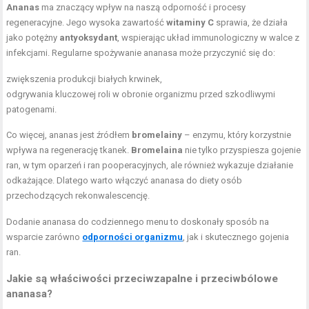
Ananas
ma znaczący wpływ na naszą odporność i procesy
regeneracyjne. Jego wysoka zawartość
witaminy C
sprawia, że działa
jako potężny
antyoksydant
, wspierając układ immunologiczny w walce z
infekcjami. Regularne spożywanie ananasa może przyczynić się do:
zwiększenia produkcji białych krwinek,
odgrywania kluczowej roli w obronie organizmu przed szkodliwymi
patogenami.
Co więcej, ananas jest źródłem
bromelainy
– enzymu, który korzystnie
wpływa na regenerację tkanek.
Bromelaina
nie tylko przyspiesza gojenie
ran, w tym oparzeń i ran pooperacyjnych, ale również wykazuje działanie
odkażające. Dlatego warto włączyć ananasa do diety osób
przechodzących rekonwalescencję.
Dodanie ananasa do codziennego menu to doskonały sposób na
wsparcie zarówno
odporności organizmu
, jak i skutecznego gojenia
ran.
Jakie są właściwości przeciwzapalne i przeciwbólowe
ananasa?