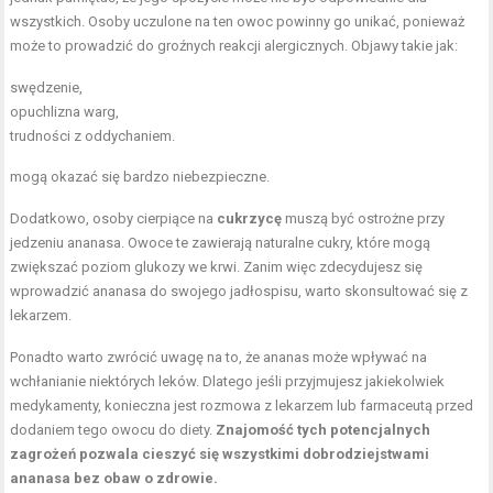
wszystkich. Osoby uczulone na ten owoc powinny go unikać, ponieważ
może to prowadzić do groźnych reakcji alergicznych. Objawy takie jak:
swędzenie,
opuchlizna warg,
trudności z oddychaniem.
mogą okazać się bardzo niebezpieczne.
Dodatkowo, osoby cierpiące na
cukrzycę
muszą być ostrożne przy
jedzeniu ananasa. Owoce te zawierają naturalne cukry, które mogą
zwiększać poziom glukozy we krwi. Zanim więc zdecydujesz się
wprowadzić ananasa do swojego jadłospisu, warto skonsultować się z
lekarzem.
Ponadto warto zwrócić uwagę na to, że ananas może wpływać na
wchłanianie niektórych leków. Dlatego jeśli przyjmujesz jakiekolwiek
medykamenty, konieczna jest rozmowa z lekarzem lub farmaceutą przed
dodaniem tego owocu do diety.
Znajomość tych potencjalnych
zagrożeń pozwala cieszyć się wszystkimi dobrodziejstwami
ananasa bez obaw o zdrowie.