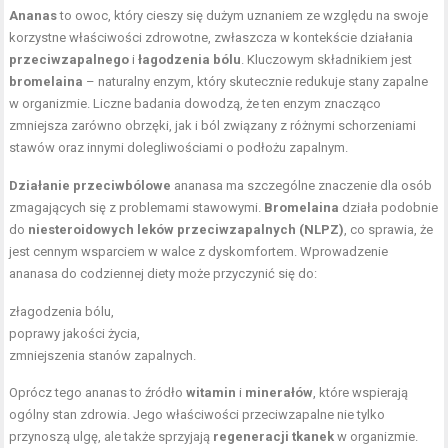
Ananas
to owoc, który cieszy się dużym uznaniem ze względu na swoje
korzystne właściwości zdrowotne, zwłaszcza w kontekście działania
przeciwzapalnego
i
łagodzenia bólu
. Kluczowym składnikiem jest
bromelaina
– naturalny enzym, który skutecznie redukuje stany zapalne
w organizmie. Liczne badania dowodzą, że ten enzym znacząco
zmniejsza zarówno obrzęki, jak i ból związany z różnymi schorzeniami
stawów oraz innymi dolegliwościami o podłożu zapalnym.
Działanie przeciwbólowe
ananasa ma szczególne znaczenie dla osób
zmagających się z problemami stawowymi.
Bromelaina
działa podobnie
do
niesteroidowych leków przeciwzapalnych (NLPZ)
, co sprawia, że
jest cennym wsparciem w walce z dyskomfortem. Wprowadzenie
ananasa do codziennej diety może przyczynić się do:
złagodzenia bólu,
poprawy jakości życia,
zmniejszenia stanów zapalnych.
Oprócz tego ananas to źródło
witamin
i
minerałów
, które wspierają
ogólny stan zdrowia. Jego właściwości przeciwzapalne nie tylko
przynoszą ulgę, ale także sprzyjają
regeneracji tkanek
w organizmie.