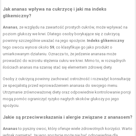
Jak ananas wpływa na cukrzycę i jaki ma indeks
glikemiczny?
Ananas
, ze względu na zawartość prostych cukrów, może wpływać na
poziom glukozy we krwi. Dlatego osoby borykające się z cukrzycą
powinny szczególnie uważać na jego spożycie.
Indeks glikemiczny
tego owocu wynosi około
59
, co klasyfikuje go jako produkt o
umiarkowanym działaniu. Oznacza to, że jedzenie ananasa może
prowadzić do wzrostu stężenia cukru we krwi. Mimo to, w rozsądnych
ilościach ananas ma szansę stać się elementem zdrowej diety.
Osoby z cukrzycą powinny zachować ostrożność i rozważyć konsultację
ze specjalistą przed wprowadzeniem ananasa do swojego menu.
Utrzymanie zrównoważonej diety oraz odpowiednie kontrolowanie porcji
mogą pomóc ograniczyć ryzyko nagłych skoków glukozy po jego
spożyciu.
Jakie są przeciwwskazania i alergie związane z ananasem?
Ananas
to pyszny owoc, który oferuje wiele zdrowotnych korzyści. Warto
jednak pamiętać, że jego spożycie może nie być odpowiednie dla