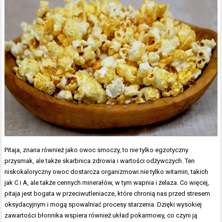
Pitaja, znana również jako owoc smoczy, to nie tylko egzotyczny
przysmak, ale także skarbnica zdrowia i wartości odżywczych. Ten
niskokaloryczny owoc dostarcza organizmowi nie tylko witamin, takich
jak C i A, ale także cennych minerałów, w tym wapnia i żelaza. Co więcej,
pitaja jest bogata w przeciwutleniacze, które chronią nas przed stresem
oksydacyjnym i mogą spowalniać procesy starzenia. Dzięki wysokiej
zawartości błonnika wspiera również układ pokarmowy, co czyni ją