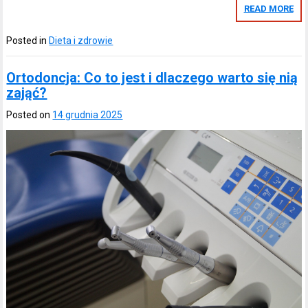
READ MORE
Posted in
Dieta i zdrowie
Ortodoncja: Co to jest i dlaczego warto się nią
zająć?
Posted on
14 grudnia 2025