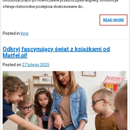
ortodontycznych po nowoczesne przezroczyste alignery, ortodoncja
oferuje różnorodne podejścia dostosowane do…
READ MORE
Posted in
Inne
Odkryj fascynujący świat z książkami od
Matfel.pl!
Posted on
27 lutego 2025