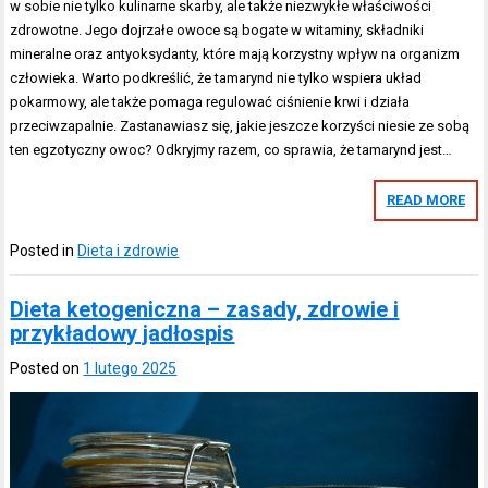
w sobie nie tylko kulinarne skarby, ale także niezwykłe właściwości
zdrowotne. Jego dojrzałe owoce są bogate w witaminy, składniki
mineralne oraz antyoksydanty, które mają korzystny wpływ na organizm
człowieka. Warto podkreślić, że tamarynd nie tylko wspiera układ
pokarmowy, ale także pomaga regulować ciśnienie krwi i działa
przeciwzapalnie. Zastanawiasz się, jakie jeszcze korzyści niesie ze sobą
ten egzotyczny owoc? Odkryjmy razem, co sprawia, że tamarynd jest…
READ MORE
Posted in
Dieta i zdrowie
Dieta ketogeniczna – zasady, zdrowie i
przykładowy jadłospis
Posted on
1 lutego 2025