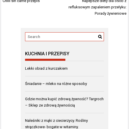
Nawigacja
Chilli sin carne przepis
Najlepsze diety dla osób z
wpisu
refluksowym zapaleniem przełyku:
Porady żywieniowe
KUCHNIA I PRZEPISY
Lekki obiad z kurczakiem
Śniadanie – mleko na różne sposoby
Gdzie można kupić zdrową żywność? Targroch
– Sklep ze zdrową żywnością
Naleśniki z mąki z ciecierzycy. Rośliny
strączkowe- bogate w witaminy.