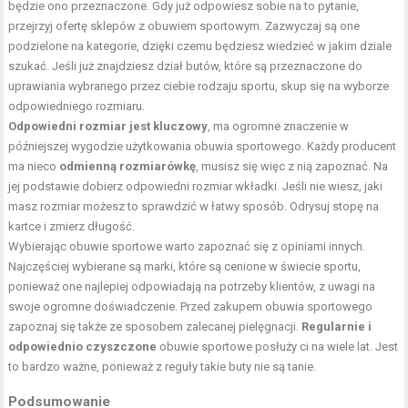
będzie ono przeznaczone. Gdy już odpowiesz sobie na to pytanie,
przejrzyj ofertę sklepów z obuwiem sportowym. Zazwyczaj są one
podzielone na kategorie, dzięki czemu będziesz wiedzieć w jakim dziale
szukać. Jeśli już znajdziesz dział butów, które są przeznaczone do
uprawiania wybranego przez ciebie rodzaju sportu, skup się na wyborze
odpowiedniego rozmiaru.
Odpowiedni rozmiar jest kluczowy
, ma ogromne znaczenie w
późniejszej wygodzie użytkowania obuwia sportowego. Każdy producent
ma nieco
odmienną rozmiarówkę
, musisz się więc z nią zapoznać. Na
jej podstawie dobierz odpowiedni rozmiar wkładki. Jeśli nie wiesz, jaki
masz rozmiar możesz to sprawdzić w łatwy sposób. Odrysuj stopę na
kartce i zmierz długość.
Wybierając obuwie sportowe warto zapoznać się z opiniami innych.
Najczęściej wybierane są marki, które są cenione w świecie sportu,
ponieważ one najlepiej odpowiadają na potrzeby klientów, z uwagi na
swoje ogromne doświadczenie. Przed zakupem obuwia sportowego
zapoznaj się także ze sposobem zalecanej pielęgnacji.
Regularnie i
odpowiednio czyszczone
obuwie sportowe posłuży ci na wiele lat. Jest
to bardzo ważne, ponieważ z reguły takie buty nie są tanie.
Podsumowanie