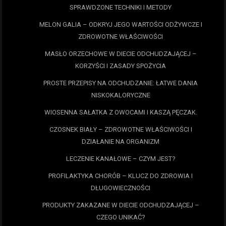
SPRAWDZONE TECHNIKI I METODY
MELON GALIA – ODKRYJ JEGO WARTOŚCI ODŻYWCZE I
ZDROWOTNE WŁAŚCIWOŚCI
MASŁO ORZECHOWE W DIECIE ODCHUDZAJĄCEJ –
KORZYŚCI I ZASADY SPOŻYCIA
PROSTE PRZEPISY NA ODCHUDZANIE: ŁATWE DANIA
NISKOKALORYCZNE
WIOSENNA SAŁATKA Z OWOCAMI I KASZĄ PĘCZAK.
CZOSNEK BIAŁY – ZDROWOTNE WŁAŚCIWOŚCI I
DZIAŁANIE NA ORGANIZM
LECZENIE KANAŁOWE – CZYM JEST?
PROFILAKTYKA CHORÓB – KLUCZ DO ZDROWIA I
DŁUGOWIECZNOŚCI
PRODUKTY ZAKAZANE W DIECIE ODCHUDZAJĄCEJ –
CZEGO UNIKAĆ?