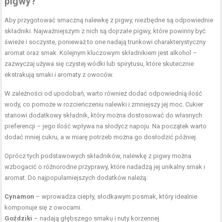
pigwy?
Aby przygotować smaczną nalewkę z pigwy, niezbędne są odpowiednie
składniki. Najważniejszym z nich są dojrzałe pigwy, które powinny być
świeże i soczyste, ponieważ to one nadają trunkowi charakterystyczny
aromat oraz smak. Kolejnym kluczowym składnikiem jest alkohol –
zazwyczaj używa się czystej wódki lub spirytusu, które skutecznie
ekstrakują smaki i aromaty z owoców.
W zależności od upodobań, warto również dodać odpowiednią ilość
wody, co pomoże w rozcieńczeniu nalewki i zmniejszy jej moc. Cukier
stanowi dodatkowy składnik, który można dostosować do własnych
preferencji – jego ilość wpływa na słodycz napoju. Na początek warto
dodać mniej cukru, a w miarę potrzeb można go dosłodzić później.
Oprócz tych podstawowych składników, nalewkę z pigwy można
wzbogacić o różnorodne przyprawy, które nadadzą jej unikalny smak i
aromat. Do najpopularniejszych dodatków należą:
Cynamon
– wprowadza ciepły, słodkawym posmak, który idealnie
komponuje się z owocami.
Goździki
– nadają głębszego smaku i nuty korzennej.