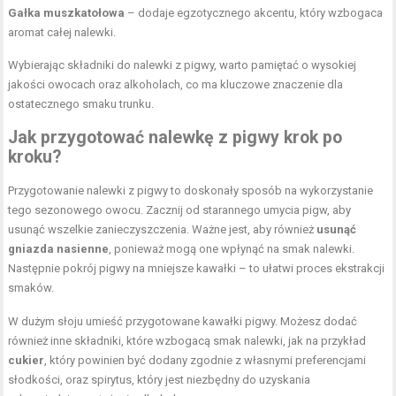
Gałka muszkatołowa
– dodaje egzotycznego akcentu, który wzbogaca
aromat całej nalewki.
Wybierając składniki do nalewki z pigwy, warto pamiętać o wysokiej
jakości owocach oraz alkoholach, co ma kluczowe znaczenie dla
ostatecznego smaku trunku.
Jak przygotować nalewkę z pigwy krok po
kroku?
Przygotowanie nalewki z pigwy to doskonały sposób na wykorzystanie
tego sezonowego owocu. Zacznij od starannego umycia pigw, aby
usunąć wszelkie zanieczyszczenia. Ważne jest, aby również
usunąć
gniazda nasienne
, ponieważ mogą one wpłynąć na smak nalewki.
Następnie pokrój pigwy na mniejsze kawałki – to ułatwi proces ekstrakcji
smaków.
W dużym słoju umieść przygotowane kawałki pigwy. Możesz dodać
również inne składniki, które wzbogacą smak nalewki, jak na przykład
cukier
, który powinien być dodany zgodnie z własnymi preferencjami
słodkości, oraz spirytus, który jest niezbędny do uzyskania