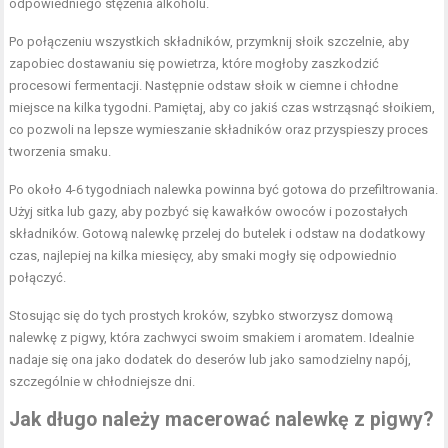
odpowiedniego stężenia alkoholu.
Po połączeniu wszystkich składników, przymknij słoik szczelnie, aby
zapobiec dostawaniu się powietrza, które mogłoby zaszkodzić
procesowi fermentacji. Następnie odstaw słoik w ciemne i chłodne
miejsce na kilka tygodni. Pamiętaj, aby co jakiś czas wstrząsnąć słoikiem,
co pozwoli na lepsze wymieszanie składników oraz przyspieszy proces
tworzenia smaku.
Po około 4-6 tygodniach nalewka powinna być gotowa do przefiltrowania.
Użyj sitka lub gazy, aby pozbyć się kawałków owoców i pozostałych
składników. Gotową nalewkę przelej do butelek i odstaw na dodatkowy
czas, najlepiej na kilka miesięcy, aby smaki mogły się odpowiednio
połączyć.
Stosując się do tych prostych kroków, szybko stworzysz domową
nalewkę z pigwy, która zachwyci swoim smakiem i aromatem. Idealnie
nadaje się ona jako dodatek do deserów lub jako samodzielny napój,
szczególnie w chłodniejsze dni.
Jak długo należy macerować nalewkę z pigwy?