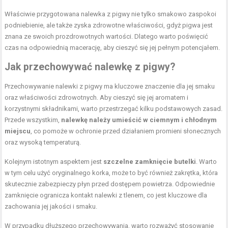
Właściwie przygotowana nalewka z pigwy nie tylko smakowo zaspokoi
podniebienie, ale także zyska zdrowotne właściwości, gdyż pigwa jest
znana ze swoich prozdrowotnych wartości. Dlatego warto poświęcić
czas na odpowiednią macerację, aby cieszyć się jej pełnym potencjałem.
Jak przechowywać nalewkę z pigwy?
Przechowywanie nalewki z pigwy ma kluczowe znaczenie dla jej smaku
oraz właściwości zdrowotnych. Aby cieszyć się jej aromatem i
korzystnymi składnikami, warto przestrzegać kilku podstawowych zasad.
Przede wszystkim,
nalewkę należy umieścić w ciemnym i chłodnym
miejscu
, co pomoże w ochronie przed działaniem promieni słonecznych
oraz wysoką temperaturą.
Kolejnym istotnym aspektem jest
szczelne zamknięcie butelki
. Warto
w tym celu użyć oryginalnego korka, może to być również zakrętka, która
skutecznie zabezpieczy płyn przed dostępem powietrza. Odpowiednie
zamknięcie ogranicza kontakt nalewki z tlenem, co jest kluczowe dla
zachowania jej jakości i smaku.
W przypadku dłuższego przechowywania, warto rozważyć stosowanie