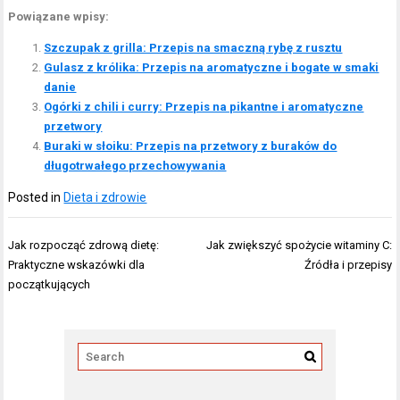
Powiązane wpisy:
Szczupak z grilla: Przepis na smaczną rybę z rusztu
Gulasz z królika: Przepis na aromatyczne i bogate w smaki
danie
Ogórki z chili i curry: Przepis na pikantne i aromatyczne
przetwory
Buraki w słoiku: Przepis na przetwory z buraków do
długotrwałego przechowywania
Posted in
Dieta i zdrowie
Nawigacja
Jak rozpocząć zdrową dietę:
Jak zwiększyć spożycie witaminy C:
wpisu
Praktyczne wskazówki dla
Źródła i przepisy
początkujących