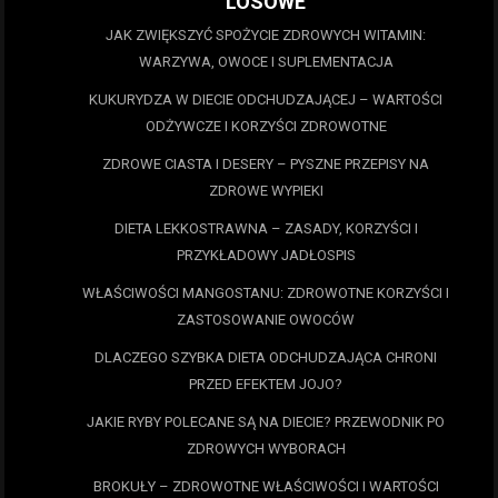
LOSOWE
JAK ZWIĘKSZYĆ SPOŻYCIE ZDROWYCH WITAMIN:
WARZYWA, OWOCE I SUPLEMENTACJA
KUKURYDZA W DIECIE ODCHUDZAJĄCEJ – WARTOŚCI
ODŻYWCZE I KORZYŚCI ZDROWOTNE
ZDROWE CIASTA I DESERY – PYSZNE PRZEPISY NA
ZDROWE WYPIEKI
DIETA LEKKOSTRAWNA – ZASADY, KORZYŚCI I
PRZYKŁADOWY JADŁOSPIS
WŁAŚCIWOŚCI MANGOSTANU: ZDROWOTNE KORZYŚCI I
ZASTOSOWANIE OWOCÓW
DLACZEGO SZYBKA DIETA ODCHUDZAJĄCA CHRONI
PRZED EFEKTEM JOJO?
JAKIE RYBY POLECANE SĄ NA DIECIE? PRZEWODNIK PO
ZDROWYCH WYBORACH
BROKUŁY – ZDROWOTNE WŁAŚCIWOŚCI I WARTOŚCI