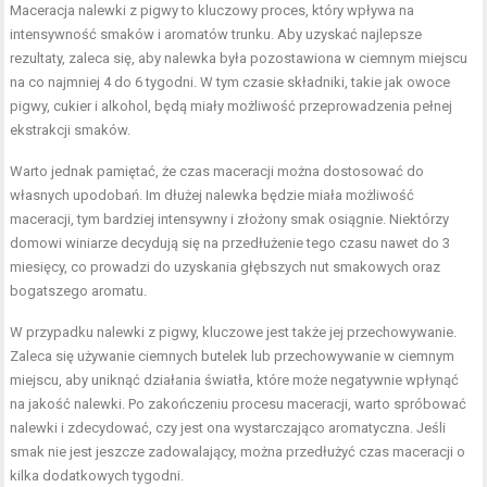
Maceracja nalewki z pigwy to kluczowy proces, który wpływa na
intensywność smaków i aromatów trunku. Aby uzyskać najlepsze
rezultaty, zaleca się, aby nalewka była pozostawiona w ciemnym miejscu
na co najmniej 4 do 6 tygodni. W tym czasie składniki, takie jak owoce
pigwy, cukier i alkohol, będą miały możliwość przeprowadzenia pełnej
ekstrakcji smaków.
Warto jednak pamiętać, że czas maceracji można dostosować do
własnych upodobań. Im dłużej nalewka będzie miała możliwość
maceracji, tym bardziej intensywny i złożony smak osiągnie. Niektórzy
domowi winiarze decydują się na przedłużenie tego czasu nawet do 3
miesięcy, co prowadzi do uzyskania głębszych nut smakowych oraz
bogatszego aromatu.
W przypadku nalewki z pigwy, kluczowe jest także jej przechowywanie.
Zaleca się używanie ciemnych butelek lub przechowywanie w ciemnym
miejscu, aby uniknąć działania światła, które może negatywnie wpłynąć
na jakość nalewki. Po zakończeniu procesu maceracji, warto spróbować
nalewki i zdecydować, czy jest ona wystarczająco aromatyczna. Jeśli
smak nie jest jeszcze zadowalający, można przedłużyć czas maceracji o
kilka dodatkowych tygodni.