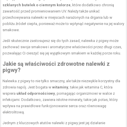
szklanych butelek o ciemnym kolorze
, które dodatkowo chronią
zawartość przed promieniowaniem UV. Należy także unikać
przechowywania nalewki w miejscach narażonych na drgania lub w
pobliżu źródeł ciepła, ponieważ może to wpłynąć negatywnie na jej walory
smakowe.
Jeśli skutecznie zastosujesz się do tych zasad, nalewka z pigwy może
zachować swoje smakowe i aromatyczne właściwości przez długi czas,
pozwalając Ci cieszyć się jej wyjątkowym smakiem w każdej porze roku.
Jakie są właściwości zdrowotne nalewki z
pigwy?
Nalewka z pigwy to nie tylko smaczny, ale także niezwykle korzystny dla
zdrowia napój. Jest bogata w
witaminy
, takie jak witamina C, która
wspiera
układ odpornościowy
, pomagając organizmowi w walce z
infekcjami. Dodatkowo, zawiera istotne minerały, takie jak potas, który
wpływa na prawidłowe funkcjonowanie serca oraz równowagę
elektrolitową.
Jednym z kluczowych atutów nalewki z pigwy jest jej działanie