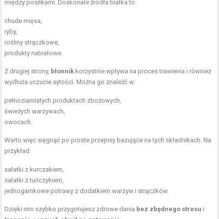
między posiłkami. Doskonałe źródła białka to:
chude mięsa,
ryby,
rośliny strączkowe,
produkty nabiałowe.
Z drugiej strony,
błonnik
korzystnie wpływa na proces trawienia i również
wydłuża uczucie sytości. Można go znaleźć w:
pełnoziarnistych produktach zbożowych,
świeżych warzywach,
owocach.
Warto więc sięgnąć po proste przepisy bazujące na tych składnikach. Na
przykład:
sałatki z kurczakiem,
sałatki z tuńczykiem,
jednogarnkowe potrawy z dodatkiem warzyw i strączków.
Dzięki nim szybko przygotujesz zdrowe dania
bez zbędnego stresu
i