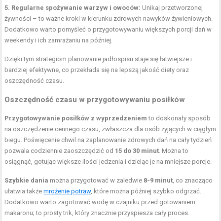
5. Regularne spożywanie warzyw i owoców:
Unikaj przetworzonej
żywności – to ważne kroki w kierunku zdrowych nawyków żywieniowych.
Dodatkowo warto pomyśleć o przygotowywaniu większych porcji dań w
weekendy i ich zamrażaniu na później.
Dzięki tym strategiom planowanie jadłospisu staje się łatwiejsze i
bardziej efektywne, co przekłada się na lepszą jakość diety oraz
oszczędność czasu.
Oszczędność czasu w przygotowywaniu posiłków
Przygotowywanie posiłków z wyprzedzeniem
to doskonały sposób
na oszczędzenie cennego czasu, zwłaszcza dla osób żyjących w ciągłym
biegu. Poświęcenie chwil na zaplanowanie zdrowych dań na cały tydzień
pozwala codziennie zaoszczędzić od
15 do 30 minut
. Można to
osiągnąć, gotując większe ilości jedzenia i dzieląc je na mniejsze porcje.
Szybkie dania
można przygotować w zaledwie
8-9 minut
, co znacząco
ułatwia także
mrożenie potraw
, które można później szybko odgrzać.
Dodatkowo warto zagotować wodę w czajniku przed gotowaniem
makaronu; to prosty trik, który znacznie przyspiesza cały proces.