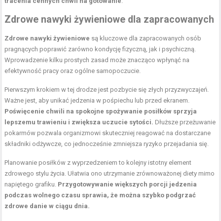
tracenia cennych chwil na gotowanie
.
Zdrowe nawyki żywieniowe dla zapracowanych
Zdrowe nawyki żywieniowe
są kluczowe dla zapracowanych osób
pragnących poprawić zarówno kondycję fizyczną, jak i psychiczną.
Wprowadzenie kilku prostych zasad może znacząco wpłynąć na
efektywność pracy oraz ogólne samopoczucie.
Pierwszym krokiem w tej drodze jest pozbycie się złych przyzwyczajeń.
Ważne jest, aby unikać jedzenia w pośpiechu lub przed ekranem.
Poświęcenie chwili na spokojne spożywanie posiłków sprzyja
lepszemu trawieniu i zwiększa uczucie sytości.
Dłuższe przeżuwanie
pokarmów pozwala organizmowi skuteczniej reagować na dostarczane
składniki odżywcze, co jednocześnie zmniejsza ryzyko przejadania się.
Planowanie posiłków z wyprzedzeniem to kolejny istotny element
zdrowego stylu życia. Ułatwia ono utrzymanie zrównoważonej diety mimo
napiętego grafiku.
Przygotowywanie większych porcji jedzenia
podczas wolnego czasu sprawia, że można szybko podgrzać
zdrowe danie w ciągu dnia.