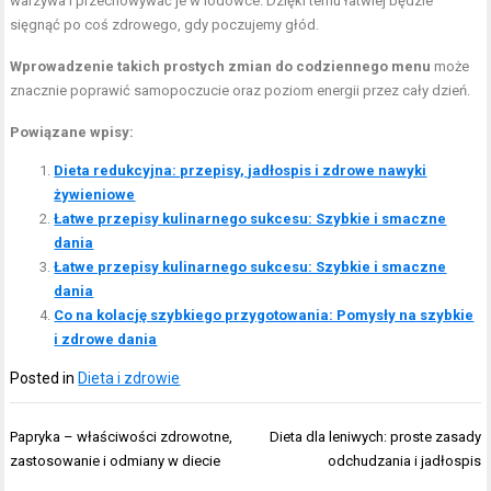
warzywa i przechowywać je w lodówce. Dzięki temu łatwiej będzie
sięgnąć po coś zdrowego, gdy poczujemy głód.
Wprowadzenie takich prostych zmian do codziennego menu
może
znacznie poprawić samopoczucie oraz poziom energii przez cały dzień.
Powiązane wpisy:
Dieta redukcyjna: przepisy, jadłospis i zdrowe nawyki
żywieniowe
Łatwe przepisy kulinarnego sukcesu: Szybkie i smaczne
dania
Łatwe przepisy kulinarnego sukcesu: Szybkie i smaczne
dania
Co na kolację szybkiego przygotowania: Pomysły na szybkie
i zdrowe dania
Posted in
Dieta i zdrowie
Nawigacja
Papryka – właściwości zdrowotne,
Dieta dla leniwych: proste zasady
wpisu
zastosowanie i odmiany w diecie
odchudzania i jadłospis