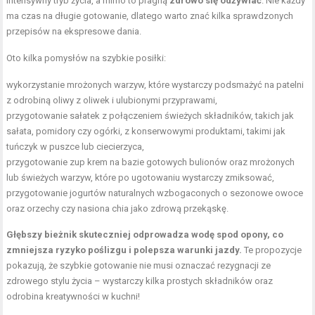
intensywny tryb życia, a mimo to pragną
zdrowo się odżywiać
. Nie każdy
ma czas na długie gotowanie, dlatego warto znać kilka sprawdzonych
przepisów na ekspresowe dania.
Oto kilka pomysłów na szybkie posiłki:
wykorzystanie mrożonych warzyw, które wystarczy podsmażyć na patelni
z odrobiną oliwy z oliwek i ulubionymi przyprawami,
przygotowanie sałatek z połączeniem świeżych składników, takich jak
sałata, pomidory czy ogórki, z konserwowymi produktami, takimi jak
tuńczyk w puszce lub ciecierzyca,
przygotowanie zup krem na bazie gotowych bulionów oraz mrożonych
lub świeżych warzyw, które po ugotowaniu wystarczy zmiksować,
przygotowanie jogurtów naturalnych wzbogaconych o sezonowe owoce
oraz orzechy czy nasiona chia jako zdrową przekąskę.
Głębszy bieżnik skuteczniej odprowadza wodę spod opony, co
zmniejsza ryzyko poślizgu i polepsza warunki jazdy.
Te propozycje
pokazują, że szybkie gotowanie nie musi oznaczać rezygnacji ze
zdrowego stylu życia – wystarczy kilka prostych składników oraz
odrobina kreatywności w kuchni!