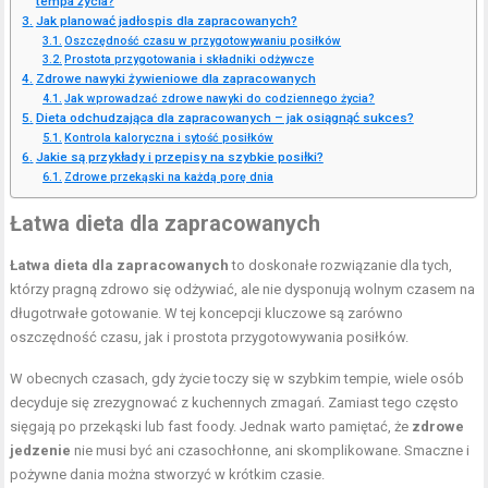
tempa życia?
Jak planować jadłospis dla zapracowanych?
Oszczędność czasu w przygotowywaniu posiłków
Prostota przygotowania i składniki odżywcze
Zdrowe nawyki żywieniowe dla zapracowanych
Jak wprowadzać zdrowe nawyki do codziennego życia?
Dieta odchudzająca dla zapracowanych – jak osiągnąć sukces?
Kontrola kaloryczna i sytość posiłków
Jakie są przykłady i przepisy na szybkie posiłki?
Zdrowe przekąski na każdą porę dnia
Łatwa dieta dla zapracowanych
Łatwa dieta dla zapracowanych
to doskonałe rozwiązanie dla tych,
którzy pragną zdrowo się odżywiać, ale nie dysponują wolnym czasem na
długotrwałe gotowanie. W tej koncepcji kluczowe są zarówno
oszczędność czasu, jak i prostota przygotowywania posiłków.
W obecnych czasach, gdy życie toczy się w szybkim tempie, wiele osób
decyduje się zrezygnować z kuchennych zmagań. Zamiast tego często
sięgają po przekąski lub fast foody. Jednak warto pamiętać, że
zdrowe
jedzenie
nie musi być ani czasochłonne, ani skomplikowane. Smaczne i
pożywne dania można stworzyć w krótkim czasie.