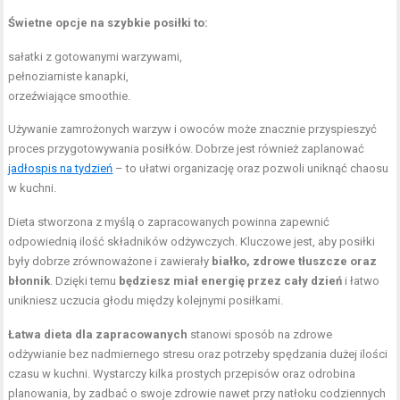
Świetne opcje na szybkie posiłki to:
sałatki z gotowanymi warzywami,
pełnoziarniste kanapki,
orzeźwiające smoothie.
Używanie zamrożonych warzyw i owoców może znacznie przyspieszyć
proces przygotowywania posiłków. Dobrze jest również zaplanować
jadłospis na tydzień
– to ułatwi organizację oraz pozwoli uniknąć chaosu
w kuchni.
Dieta stworzona z myślą o zapracowanych powinna zapewnić
odpowiednią ilość składników odżywczych. Kluczowe jest, aby posiłki
były dobrze zrównoważone i zawierały
białko, zdrowe tłuszcze oraz
błonnik
. Dzięki temu
będziesz miał energię przez cały dzień
i łatwo
unikniesz uczucia głodu między kolejnymi posiłkami.
Łatwa dieta dla zapracowanych
stanowi sposób na zdrowe
odżywianie bez nadmiernego stresu oraz potrzeby spędzania dużej ilości
czasu w kuchni. Wystarczy kilka prostych przepisów oraz odrobina
planowania, by zadbać o swoje zdrowie nawet przy natłoku codziennych