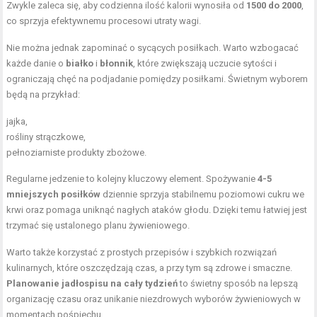
Zwykle zaleca się, aby codzienna ilość kalorii wynosiła od
1500 do 2000
,
co sprzyja efektywnemu procesowi utraty wagi.
Nie można jednak zapominać o sycących posiłkach. Warto wzbogacać
każde danie o
białko
i
błonnik
, które zwiększają uczucie sytości i
ograniczają chęć na podjadanie pomiędzy posiłkami. Świetnym wyborem
będą na przykład:
jajka,
rośliny strączkowe,
pełnoziarniste produkty zbożowe.
Regularne jedzenie to kolejny kluczowy element. Spożywanie
4-5
mniejszych posiłków
dziennie sprzyja stabilnemu poziomowi cukru we
krwi oraz pomaga uniknąć nagłych ataków głodu. Dzięki temu łatwiej jest
trzymać się ustalonego planu żywieniowego.
Warto także korzystać z prostych przepisów i szybkich rozwiązań
kulinarnych, które oszczędzają czas, a przy tym są zdrowe i smaczne.
Planowanie jadłospisu na cały tydzień
to świetny sposób na lepszą
organizację czasu oraz unikanie niezdrowych wyborów żywieniowych w
momentach pośpiechu.