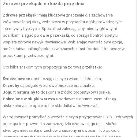
Zdrowe przekąski na każdą porę dnia
Zdrowe przekąski
mają kluczowe znaczenie dla zachowania
zrównoważonej diety, zwłaszcza w przypadku osób prowadzących
intensywny tryb życia. Specjaliści zalecają, aby między głównymi
posiłkami sięgać po
dwie przekąski
, co sprzyja kontroli apetytu i
wspiera zdrowe nawyki żywieniowe. Wybierając wartościowe opcje,
można łatwo uniknąć pokus związanych z fast foodami i kalorycznymi
produktami przetworzonymi.
Oto kilka znakomitych propozycji na zdrową przekąskę:
Świeże owoce
dostarczają cennych witamin i błonnika,
Orzechy
są bogate w zdrowe tłuszcze oraz białko,
Jogurt naturalny
to doskonałe źródło probiotyków i białka,
Pokrojone w słupki warzywa
podawane z hummusem oferują
niskokaloryczne opcje pełne składników odżywczych.
Warto również pomyśleć o wcześniejszym przygotowaniu kilku zdrowych
przekąsek – pozwoli to zaoszczędzić czas w ciągu dnia. Można
stworzyć mieszankę orzechów z suszonymi owocami lub pokroić