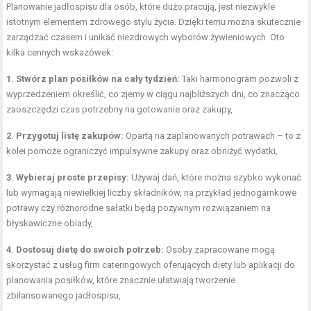
Planowanie jadłospisu dla osób, które dużo pracują, jest niezwykle
istotnym elementem zdrowego stylu życia. Dzięki temu można skutecznie
zarządzać czasem i unikać niezdrowych wyborów żywieniowych. Oto
kilka cennych wskazówek:
1. Stwórz plan posiłków na cały tydzień:
Taki harmonogram pozwoli z
wyprzedzeniem określić, co zjemy w ciągu najbliższych dni, co znacząco
zaoszczędzi czas potrzebny na gotowanie oraz zakupy,
2. Przygotuj listę zakupów:
Opartą na zaplanowanych potrawach – to z
kolei pomoże ograniczyć impulsywne zakupy oraz obniżyć wydatki,
3. Wybieraj proste przepisy:
Używaj dań, które można szybko wykonać
lub wymagają niewielkiej liczby składników, na przykład jednogarnkowe
potrawy czy różnorodne sałatki będą pożywnym rozwiązaniem na
błyskawiczne obiady,
4. Dostosuj dietę do swoich potrzeb:
Osoby zapracowane mogą
skorzystać z usług firm cateringowych oferujących diety lub aplikacji do
planowania posiłków, które znacznie ułatwiają tworzenie
zbilansowanego jadłospisu,