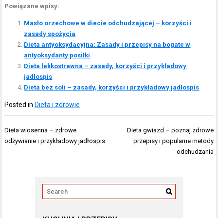
Powiązane wpisy:
Masło orzechowe w diecie odchudzającej – korzyści i
zasady spożycia
Dieta antyoksydacyjna: Zasady i przepisy na bogate w
antyoksydanty posiłki
Dieta lekkostrawna – zasady, korzyści i przykładowy
jadłospis
Dieta bez soli – zasady, korzyści i przykładowy jadłospis
Posted in
Dieta i zdrowie
Nawigacja
Dieta wiosenna – zdrowe
Dieta gwiazd – poznaj zdrowe
wpisu
odżywianie i przykładowy jadłospis
przepisy i popularne metody
odchudzania