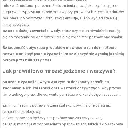
mleko i śmietana
: po rozmrożeniu zmieniają swoją konsystencję, co
negatywnie wpływa na jakość potraw przygotowanych z tych składników,
majonez
: po odmrożeniu traci swoją emulsję, a jego wygląd staje się
mniej apetyczny,
owoce o dużej zawartości wody
: arbuz czy melon również nie nadają
się do mrożenia; po odmrożeniu stają się wodniste i pozbawione smaku.
Świadomość dotycząca produktów niewłaściwych do mrożenia
pozwala uniknąć psucia żywności oraz cieszyć się wysoką jakością
potraw przez dłuższy czas.
Jak prawidłowo mrozić jedzenie i warzywa?
Mrożenie żywności, w tym warzyw, to doskonały sposób na
zachowanie ich świeżości oraz wartości odżywczych.
Aby proces
ten przebiegał prawidłowo, warto pamiętać o kilku istotnych zasadach.
zanim umieścimy potrawy w zamrażalniku, powinny one osiągnąć
temperaturę pokojową,
jedzenie powinno być czyste i pozbawione zanieczyszczeń,
najlepiej mrozić je w odpowiednich opakowaniach, takich jak plastikowe