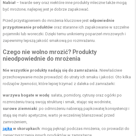
Nabiał
– twarde sery oraz niektóre inne produkty mleczne także mogą
być mrożone; najlepiej jest je dobrze zapakować.
Przed przystąpieniem do mrożenia kluczowe jest
odpowiednie
przygotowanie produktów
oraz staranne ich zapakowanie w szczelne
pojemniki lub woreczki. Dzięki temu unikniemy poparzeń mrozowych i
zapewnimy lepszą jakość smakową po rozmrażaniu.
Czego nie wolno mrozić? Produkty
nieodpowiednie do mrożenia
Nie wszystkie produkty nadają się do zamrażania.
Niewłaściwe
przechowywanie może prowadzić do utraty ich smaku i jakości. Oto kilka
rodzajów żywności, które lepiej trzymać z daleka od zamrażarki:
warzywa bogate w wodę
: sałata, pomidory, cytrusy oraz ogórki po
rozmrożeniu tracą swoją strukturę i smak, stając się wodniste,
surowe ziemniaki
: po odmrożeniu nabierają papkowatej konsystencji i
stają się mało apetyczne, warto je wcześniej blanszować przed
zamrożeniem,
jajka
w skorupkach
: mogą pęknąć podczas mrożenia, co prowadzi do
zanieczyszczenia innych produktów w zamrażarce,