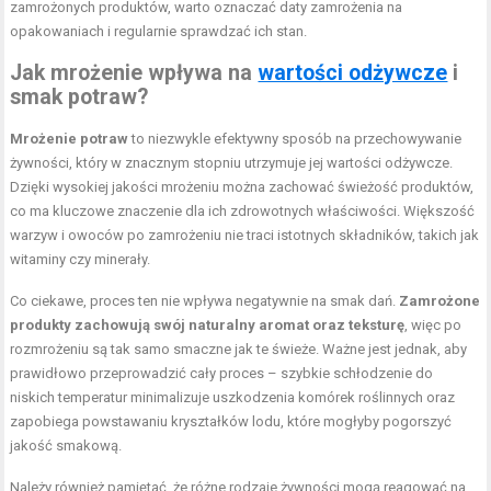
zamrożonych produktów, warto oznaczać daty zamrożenia na
opakowaniach i regularnie sprawdzać ich stan.
Jak mrożenie wpływa na
wartości odżywcze
i
smak potraw?
Mrożenie potraw
to niezwykle efektywny sposób na przechowywanie
żywności, który w znacznym stopniu utrzymuje jej wartości odżywcze.
Dzięki wysokiej jakości mrożeniu można zachować świeżość produktów,
co ma kluczowe znaczenie dla ich zdrowotnych właściwości. Większość
warzyw i owoców po zamrożeniu nie traci istotnych składników, takich jak
witaminy czy minerały.
Co ciekawe, proces ten nie wpływa negatywnie na smak dań.
Zamrożone
produkty zachowują swój naturalny aromat oraz teksturę
, więc po
rozmrożeniu są tak samo smaczne jak te świeże. Ważne jest jednak, aby
prawidłowo przeprowadzić cały proces – szybkie schłodzenie do
niskich temperatur minimalizuje uszkodzenia komórek roślinnych oraz
zapobiega powstawaniu kryształków lodu, które mogłyby pogorszyć
jakość smakową.
Należy również pamiętać, że różne rodzaje żywności mogą reagować na