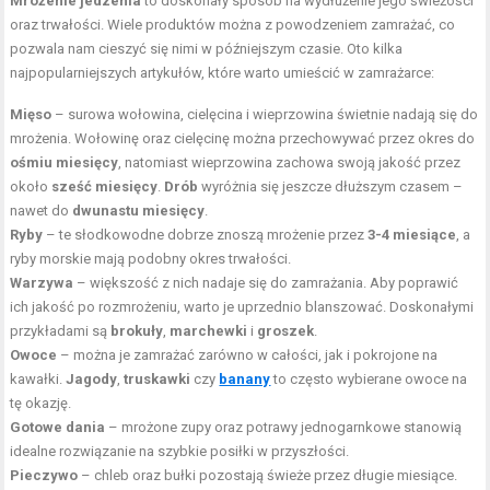
Mrożenie jedzenia
to doskonały sposób na wydłużenie jego świeżości
oraz trwałości. Wiele produktów można z powodzeniem zamrażać, co
pozwala nam cieszyć się nimi w późniejszym czasie. Oto kilka
najpopularniejszych artykułów, które warto umieścić w zamrażarce:
Mięso
– surowa wołowina, cielęcina i wieprzowina świetnie nadają się do
mrożenia. Wołowinę oraz cielęcinę można przechowywać przez okres do
ośmiu miesięcy
, natomiast wieprzowina zachowa swoją jakość przez
około
sześć miesięcy
.
Drób
wyróżnia się jeszcze dłuższym czasem –
nawet do
dwunastu miesięcy
.
Ryby
– te słodkowodne dobrze znoszą mrożenie przez
3-4 miesiące
, a
ryby morskie mają podobny okres trwałości.
Warzywa
– większość z nich nadaje się do zamrażania. Aby poprawić
ich jakość po rozmrożeniu, warto je uprzednio blanszować. Doskonałymi
przykładami są
brokuły
,
marchewki
i
groszek
.
Owoce
– można je zamrażać zarówno w całości, jak i pokrojone na
kawałki.
Jagody
,
truskawki
czy
banany
to często wybierane owoce na
tę okazję.
Gotowe dania
– mrożone zupy oraz potrawy jednogarnkowe stanowią
idealne rozwiązanie na szybkie posiłki w przyszłości.
Pieczywo
– chleb oraz bułki pozostają świeże przez długie miesiące.