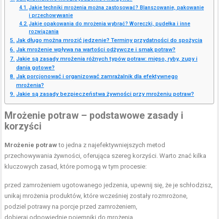
Jakie techniki mrożenia można zastosować? Blanszowanie, pakowanie
i przechowywanie
Jakie opakowania do mrożenia wybrać? Woreczki, pudełka i inne
rozwiązania
Jak długo można mrozić jedzenie? Terminy przydatności do spożycia
Jak mrożenie wpływa na wartości odżywcze i smak potraw?
Jakie są zasady mrożenia różnych typów potraw: mięso, ryby, zupy i
dania gotowe?
Jak porcjonować i organizować zamrażalnik dla efektywnego
mrożenia?
Jakie są zasady bezpieczeństwa żywności przy mrożeniu potraw?
Mrożenie potraw – podstawowe zasady i
korzyści
Mrożenie potraw
to jedna z najefektywniejszych metod
przechowywania żywności, oferująca szereg korzyści. Warto znać kilka
kluczowych zasad, które pomogą w tym procesie:
przed zamrożeniem ugotowanego jedzenia, upewnij się, że je schłodzisz,
unikaj mrożenia produktów, które wcześniej zostały rozmrożone,
podziel potrawy na porcje przed zamrożeniem,
dobieraj odpowiednie pojemniki do mrożenia,