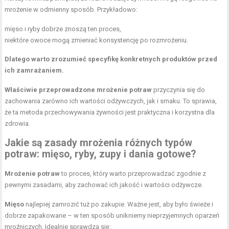
mrożenie w odmienny sposób. Przykładowo:
mięso i ryby dobrze znoszą ten proces,
niektóre owoce mogą zmieniać konsystencję po rozmrożeniu.
Dlatego warto zrozumieć specyfikę konkretnych produktów przed
ich zamrażaniem.
Właściwie przeprowadzone mrożenie potraw
przyczynia się do
zachowania zarówno ich wartości odżywczych, jak i smaku. To sprawia,
że ta metoda przechowywania żywności jest praktyczna i korzystna dla
zdrowia.
Jakie są zasady mrożenia różnych typów
potraw: mięso, ryby, zupy i dania gotowe?
Mrożenie potraw
to proces, który warto przeprowadzać zgodnie z
pewnymi zasadami, aby zachować ich jakość i wartości odżywcze.
Mięso
najlepiej zamrozić tuż po zakupie. Ważne jest, aby było świeże i
dobrze zapakowane – w ten sposób unikniemy nieprzyjemnych oparzeń
mroźniczych. Idealnie sprawdzą się: