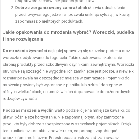
długotrwałe zachowanie jakości produktów.
Dobrze zorganizowany zamrażalnik
ułatwia odnalezienie
przechowywanego jedzenia i pozwala uniknąć sytuacji, w której
zapominasz o niektórych produktach.
Jakie opakowania do mrożenia wybrać? Woreczki, pudełka
i inne rozwiązania
Do mrożenia żywności
najlepiej sprawdzą się szczelne pudełka oraz
woreczki dedykowane do tego celu. Takie opakowania skutecznie
chronią produkty przed szkodliwymi czynnikami zewnętrznymi. Woreczki
strunowe są szczególnie wygodne; ich zamknięcie jest proste, a niewielki
rozmiar pozwala na oszczędność miejsca w zamrażarce. Pojemniki do
mrożenia powinny być wykonane z plastiku lub szkła i dostępne w
różnych wielkościach, co umożliwia ich dopasowanie do różnorodnych
rodzajów żywności.
Podczas mrożenia wędlin
warto podzielić je na mniejsze kawałki, co
ułatwi późniejsze korzystanie. Nie zapominaj o tym, aby zamrożone
produkty były dobrze zabezpieczone w szczelnych pojemnikach. Dzięki
temu unikniesz kontaktu z powietrzem, co pomaga zapobiegać
oparzeniom mroźniczym. Przestrzegając tych zasad, zachowasz