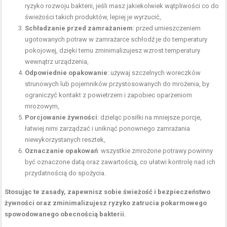
ryzyko rozwoju bakterii, jeśli masz jakiekolwiek wątpliwości co do
świeżości takich produktów, lepiej je wyrzucić,
Schładzanie przed zamrażaniem
: przed umieszczeniem
ugotowanych potraw w zamrażarce schłodź je do temperatury
pokojowej, dzięki temu zminimalizujesz wzrost temperatury
wewnątrz urządzenia,
Odpowiednie opakowanie
: używaj szczelnych woreczków
strunowych lub pojemników przystosowanych do mrożenia, by
ograniczyć kontakt z powietrzem i zapobiec oparzeniom
mrozowym,
Porcjowanie żywności
: dzieląc posiłki na mniejsze porcje,
łatwiej nimi zarządzać i uniknąć ponownego zamrażania
niewykorzystanych resztek,
Oznaczanie opakowań
: wszystkie zmrożone potrawy powinny
być oznaczone datą oraz zawartością, co ułatwi kontrolę nad ich
przydatnością do spożycia.
Stosując te zasady, zapewnisz sobie świeżość i bezpieczeństwo
żywności oraz zminimalizujesz ryzyko zatrucia pokarmowego
spowodowanego obecnością bakterii.