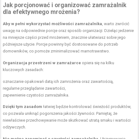
Jak porcjonować i organizować zamrażalnik
dla efektywnego mrożenia?
Aby w pełni wykorzystać możliwości zamrażalnika
, warto zwrócić
uwagę na odpowiednie porcje oraz sposób organizacji. Dzieląc jedzenie
na mniejsze części przed mrożeniem, znacznie ułatwiasz sobie jego
późniejsze użycie. Porcje powinny być dostosowane do potrzeb
domowników, co pomoże zminimalizować marnotrawstwo.
Organizacja przestrzeni w zamrażarce
opiera się na kilku
kluczowych zasadach:
oznaczanie opakowań datą ich zamrożenia oraz zawartością,
regularne przeglądanie zawartości,
zapewnienie czystości zamrażalnika.
Dzięki tym zasadom
łatwiej będzie kontrolować świeżość produktów,
co pozwala uniknąć pogorszenia jakości żywności. Pamiętaj, że
niewłaściwe przechowywanie może skutkować utratą smaku i wartości
odżywczych.
Nie można zapominać o czystości zamrażalnika
. Utrzymywanie