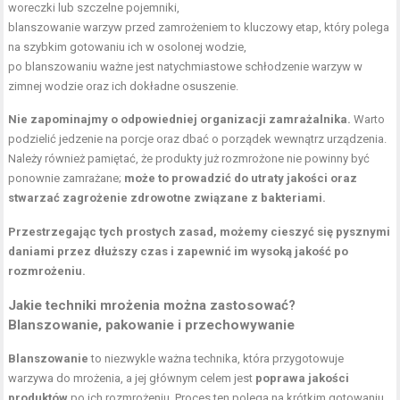
woreczki lub szczelne pojemniki,
blanszowanie warzyw przed zamrożeniem to kluczowy etap, który polega
na szybkim gotowaniu ich w osolonej wodzie,
po blanszowaniu ważne jest natychmiastowe schłodzenie warzyw w
zimnej wodzie oraz ich dokładne osuszenie.
Nie zapominajmy o odpowiedniej organizacji zamrażalnika.
Warto
podzielić jedzenie na porcje oraz dbać o porządek wewnątrz urządzenia.
Należy również pamiętać, że produkty już rozmrożone nie powinny być
ponownie zamrażane;
może to prowadzić do utraty jakości oraz
stwarzać zagrożenie zdrowotne związane z bakteriami.
Przestrzegając tych prostych zasad, możemy cieszyć się pysznymi
daniami przez dłuższy czas i zapewnić im wysoką jakość po
rozmrożeniu.
Jakie techniki mrożenia można zastosować?
Blanszowanie, pakowanie i przechowywanie
Blanszowanie
to niezwykle ważna technika, która przygotowuje
warzywa do mrożenia, a jej głównym celem jest
poprawa jakości
produktów
po ich rozmrożeniu. Proces ten polega na krótkim gotowaniu