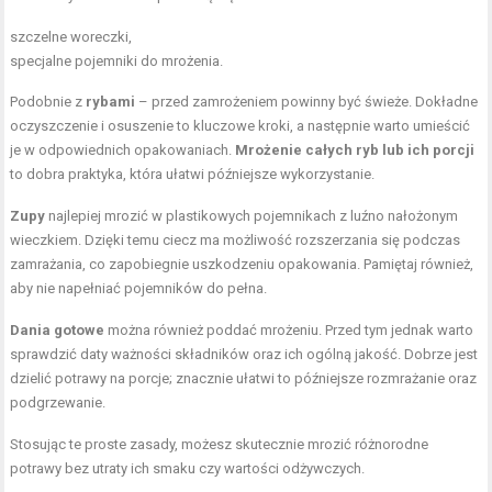
szczelne woreczki,
specjalne pojemniki do mrożenia.
Podobnie z
rybami
– przed zamrożeniem powinny być świeże. Dokładne
oczyszczenie i osuszenie to kluczowe kroki, a następnie warto umieścić
je w odpowiednich opakowaniach.
Mrożenie całych ryb lub ich porcji
to dobra praktyka, która ułatwi późniejsze wykorzystanie.
Zupy
najlepiej mrozić w plastikowych pojemnikach z luźno nałożonym
wieczkiem. Dzięki temu ciecz ma możliwość rozszerzania się podczas
zamrażania, co zapobiegnie uszkodzeniu opakowania. Pamiętaj również,
aby nie napełniać pojemników do pełna.
Dania gotowe
można również poddać mrożeniu. Przed tym jednak warto
sprawdzić daty ważności składników oraz ich ogólną jakość. Dobrze jest
dzielić potrawy na porcje; znacznie ułatwi to późniejsze rozmrażanie oraz
podgrzewanie.
Stosując te proste zasady, możesz skutecznie mrozić różnorodne
potrawy bez utraty ich smaku czy wartości odżywczych.