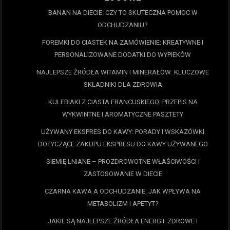
BANAN NA DIECIE: CZY TO SKUTECZNA POMOC W
ODCHUDZANIU?
FOREMKI DO CIASTEK NA ZAMÓWIENIE: KREATYWNE I
PERSONALIZOWANE DODATKI DO WYPIEKÓW
NAJLEPSZE ŹRÓDŁA WITAMIN I MINERAŁÓW: KLUCZOWE
SKŁADNIKI DLA ZDROWIA
KULEBIAKI Z CIASTA FRANCUSKIEGO: PRZEPIS NA
WYKWINTNE I AROMATYCZNE PASZTETY
UŻYWANY EKSPRES DO KAWY: PORADY I WSKAZÓWKI
DOTYCZĄCE ZAKUPU EKSPRESU DO KAWY UŻYWANEGO
SIEMIĘ LNIANE – PROZDROWOTNE WŁAŚCIWOŚCI I
ZASTOSOWANIE W DIECIE
CZARNA KAWA A ODCHUDZANIE: JAK WPŁYWA NA
METABOLIZM I APETYT?
JAKIE SĄ NAJLEPSZE ŹRÓDŁA ENERGII: ZDROWE I