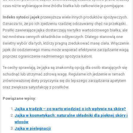
czas niż te wybierające inne źródła białka lub całkowicie je pomijające.
Indeks sytości jajek
przewyższa wiele innych produktów spożywczych.
Oznacza to, że po ich zjedzeniu rzadziej odczuwamy chęć na przekąski.
Posiłki zawierające jajka dostarczają nie tylko wartościowego białka, ale
też mnóstwa cennych składników odżywczych. Dlatego stanowią one
świetny wybór dla tych, którzy pragną zredukować masę ciała. Włączenie
jajek do codziennego menu może wspierać efektywne zarządzanie wagą
poprzez ograniczenie nadmiernego spożycia kalorii.
Te cechy sprawiają, że jajka są znakomitą opcją dla osób starających się
schudnąć lub utrzymać zdrową wagę. Regularne ich jedzenie w ramach
zrównoważonej diety przyczynia się do lepszego zarządzania apetytem
oraz zwiększa satysfakcję z posiłków.
Powiązane wpisy:
Jajka a trądzik – co warto wiedzieć o ich wpływie na skórę?
Jajka w kosmetykach: naturalne składniki dla pięknej skóry i
włosów
Jajka w pielęgnacji