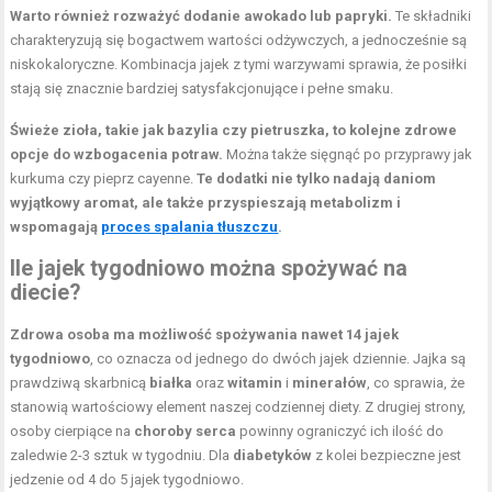
Warto również rozważyć dodanie awokado lub papryki.
Te składniki
charakteryzują się bogactwem wartości odżywczych, a jednocześnie są
niskokaloryczne. Kombinacja jajek z tymi warzywami sprawia, że posiłki
stają się znacznie bardziej satysfakcjonujące i pełne smaku.
Świeże zioła, takie jak bazylia czy pietruszka, to kolejne zdrowe
opcje do wzbogacenia potraw.
Można także sięgnąć po przyprawy jak
kurkuma czy pieprz cayenne.
Te dodatki nie tylko nadają daniom
wyjątkowy aromat, ale także przyspieszają metabolizm i
wspomagają
proces spalania tłuszczu
.
Ile jajek tygodniowo można spożywać na
diecie?
Zdrowa osoba ma możliwość spożywania nawet 14 jajek
tygodniowo
, co oznacza od jednego do dwóch jajek dziennie. Jajka są
prawdziwą skarbnicą
białka
oraz
witamin
i
minerałów
, co sprawia, że
stanowią wartościowy element naszej codziennej diety. Z drugiej strony,
osoby cierpiące na
choroby serca
powinny ograniczyć ich ilość do
zaledwie 2-3 sztuk w tygodniu. Dla
diabetyków
z kolei bezpieczne jest
jedzenie od 4 do 5 jajek tygodniowo.