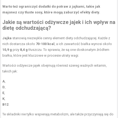
Warto też ograniczyć dodatki do potraw z jajkami, takie jak
majonez czy tłuste sosy, które mogą zaburzyć efekty diety.
Jakie są wartości odżywcze jajek i ich wpływ na
dietę odchudzającą?
Jajka
stanowią niezwykle cenny element diety odchudzającej. Każde z
nich dostarcza około
70-100 kcal
, a ich zawartość białka wynosi około
10,9 g
przy
8,4 g
tłuszczu. To sprawia, że są one doskonałym źródłem
białka, które jest kluczowe w procesie utraty wagi.
Wartości odżywcze jajek obejmują również szereg ważnych witamin,
takich jak:
A
,
D
,
E
,
K
,
B12
.
Te składniki nie tylko wspierają metabolizm, ale także przyczyniają się do