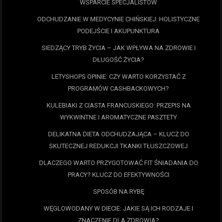
WSPARCIE SPECJALISTÓW
ODCHUDZANIE W MEDYCYNIE CHIŃSKIEJ: HOLISTYCZNE
PODEJŚCIE I AKUPUNKTURA
SIEDZĄCY TRYB ŻYCIA – JAK WPŁYWA NA ZDROWIE I
DŁUGOŚĆ ŻYCIA?
LETYSHOPS OPINIE: CZY WARTO KORZYSTAĆ Z
PROGRAMÓW CASHBACKOWYCH?
KULEBIAKI Z CIASTA FRANCUSKIEGO: PRZEPIS NA
WYKWINTNE I AROMATYCZNE PASZTETY
DELIKATNA DIETA ODCHUDZAJĄCA – KLUCZ DO
SKUTECZNEJ REDUKCJI TKANKI TŁUSZCZOWEJ
DLACZEGO WARTO PRZYGOTOWAĆ FIT ŚNIADANIA DO
PRACY? KLUCZ DO EFEKTYWNOŚCI
SPOSÓB NA RYBĘ
WĘGLOWODANY W DIECIE: JAKIE SĄ ICH RODZAJE I
ZNACZENIE DLA ZDROWIA?