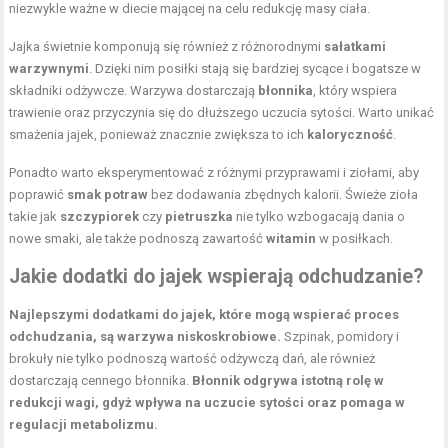
niezwykle ważne w diecie mającej na celu redukcję masy ciała.
Jajka świetnie komponują się również z różnorodnymi
sałatkami
warzywnymi
. Dzięki nim posiłki stają się bardziej sycące i bogatsze w
składniki odżywcze. Warzywa dostarczają
błonnika
, który wspiera
trawienie oraz przyczynia się do dłuższego uczucia sytości. Warto unikać
smażenia jajek, ponieważ znacznie zwiększa to ich
kaloryczność
.
Ponadto warto eksperymentować z różnymi przyprawami i ziołami, aby
poprawić
smak potraw
bez dodawania zbędnych kalorii. Świeże zioła
takie jak
szczypiorek
czy
pietruszka
nie tylko wzbogacają dania o
nowe smaki, ale także podnoszą zawartość
witamin
w posiłkach.
Jakie dodatki do jajek wspierają odchudzanie?
Najlepszymi dodatkami do jajek, które mogą wspierać proces
odchudzania, są warzywa niskoskrobiowe.
Szpinak, pomidory i
brokuły nie tylko podnoszą wartość odżywczą dań, ale również
dostarczają cennego błonnika.
Błonnik odgrywa istotną rolę w
redukcji wagi, gdyż wpływa na uczucie sytości oraz pomaga w
regulacji metabolizmu.