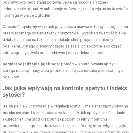
poprawy ogólnego stanu zdrowia. Jajka są niskokaloryczne i
jednocześnie bogate w substancje odżywcze, co sprzyja uczuciu sytości
i pomaga w walce z głodem.
Obecność
cysteiny
w jajkach przyspiesza usuwanie toksyn z organizmu
oraz wspomaga spalanie tkanki tłuszczowej. Wysoka zawartość białka
działa hamująco na łaknienie i redukuje chęć podjadania między
posiłkami. Dlatego dietetycy często zalecają ich spożycie jako część
zdrowego stylu życia oraz efektywnej diety odchudzającej.
Regularne jedzenie jajek
może pomóc w kontrolowaniu apetytu i
sprzyja redukcji masy ciała poprzez zmniejszenie kaloryczności innych
posiłków.
Jak jajka wpływają na kontrolę apetytu i indeks
sytości?
Jajka
pełnią kluczową rolę w regulacji apetytu i mają znaczący wpływ na
indeks sytości
. Liczne badania wskazują, że ich spożycie na śniadanie
skutecznie tłumi głód oraz obniża poziom
greliny
, hormonu
odpowiedzialnego za odczuwanie łaknienia. Osoby, które włączają jajka
do swoich posiłków, często doświadczają uczucia sytości przez dłuższy