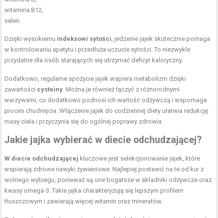
witamina B12,
selen.
Dzięki wysokiemu
indeksowi sytości
, jedzenie jajek skutecznie pomaga
w kontrolowaniu apetytu i przedłuża uczucie sytości. To niezwykle
przydatne dla osób starających się utrzymać deficyt kaloryczny.
Dodatkowo, regularne spożycie jajek wspiera metabolizm dzięki
zawartości
cysteiny
. Można je również łączyć z różnorodnymi
warzywami, co dodatkowo podnosi ich wartość odżywczą i wspomaga
proces chudnięcia. Włączenie jajek do codziennej diety ułatwia redukcję
masy ciała i przyczynia się do ogólnej poprawy zdrowia.
Jakie jajka wybierać w diecie odchudzającej?
W diecie odchudzającej
kluczowe jest selekcjonowanie jajek, które
wspierają zdrowe nawyki żywieniowe. Najlepiej postawić na te od kur z
wolnego wybiegu, ponieważ są one bogatsze w składniki odżywcze oraz
kwasy omega-3. Takie jajka charakteryzują się lepszym profilem
tłuszczowym i zawierają więcej witamin oraz minerałów.