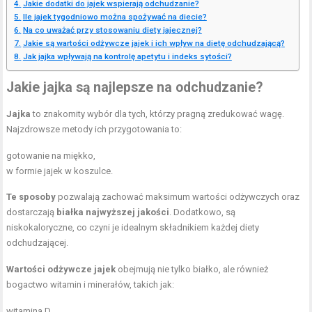
Jakie dodatki do jajek wspierają odchudzanie?
Ile jajek tygodniowo można spożywać na diecie?
Na co uważać przy stosowaniu diety jajecznej?
Jakie są wartości odżywcze jajek i ich wpływ na dietę odchudzającą?
Jak jajka wpływają na kontrolę apetytu i indeks sytości?
Jakie jajka są najlepsze na odchudzanie?
Jajka
to znakomity wybór dla tych, którzy pragną zredukować wagę.
Najzdrowsze metody ich przygotowania to:
gotowanie na miękko,
w formie jajek w koszulce.
Te sposoby
pozwalają zachować maksimum wartości odżywczych oraz
dostarczają
białka najwyższej jakości
. Dodatkowo, są
niskokaloryczne, co czyni je idealnym składnikiem każdej diety
odchudzającej.
Wartości odżywcze jajek
obejmują nie tylko białko, ale również
bogactwo witamin i minerałów, takich jak:
witamina D,