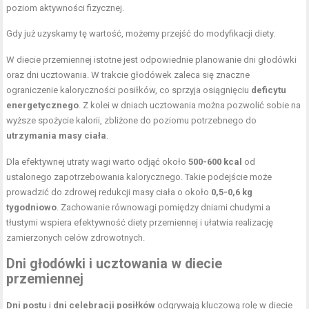
poziom aktywności fizycznej.
Gdy już uzyskamy tę wartość, możemy przejść do modyfikacji diety.
W diecie przemiennej istotne jest odpowiednie planowanie dni głodówki
oraz dni ucztowania. W trakcie głodówek zaleca się znaczne
ograniczenie kaloryczności posiłków, co sprzyja osiągnięciu
deficytu
energetycznego
. Z kolei w dniach ucztowania można pozwolić sobie na
wyższe spożycie kalorii, zbliżone do poziomu potrzebnego do
utrzymania masy ciała
.
Dla efektywnej utraty wagi warto odjąć około
500-600 kcal
od
ustalonego zapotrzebowania kalorycznego. Takie podejście może
prowadzić do zdrowej redukcji masy ciała o około
0,5-0,6 kg
tygodniowo
. Zachowanie równowagi pomiędzy dniami chudymi a
tłustymi wspiera efektywność diety przemiennej i ułatwia realizację
zamierzonych celów zdrowotnych.
Dni głodówki i ucztowania w diecie
przemiennej
Dni postu
i
dni celebracji posiłków
odgrywają kluczową rolę w diecie