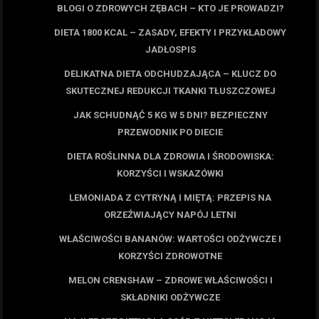
BLOGI O ZDROWYCH ZĘBACH – KTO JE PROWADZI?
DIETA 1800 KCAL – ZASADY, EFEKTY I PRZYKŁADOWY
JADŁOSPIS
DELIKATNA DIETA ODCHUDZAJĄCA – KLUCZ DO
SKUTECZNEJ REDUKCJI TKANKI TŁUSZCZOWEJ
JAK SCHUDNĄĆ 5 KG W 5 DNI? BEZPIECZNY
PRZEWODNIK PO DIECIE
DIETA ROŚLINNA DLA ZDROWIA I ŚRODOWISKA:
KORZYŚCI I WSKAZÓWKI
LEMONIADA Z CYTRYNĄ I MIĘTĄ: PRZEPIS NA
ORZEŹWIAJĄCY NAPÓJ LETNI
WŁAŚCIWOŚCI BANANÓW: WARTOŚCI ODŻYWCZE I
KORZYŚCI ZDROWOTNE
MELON CRENSHAW – ZDROWE WŁAŚCIWOŚCI I
SKŁADNIKI ODŻYWCZE