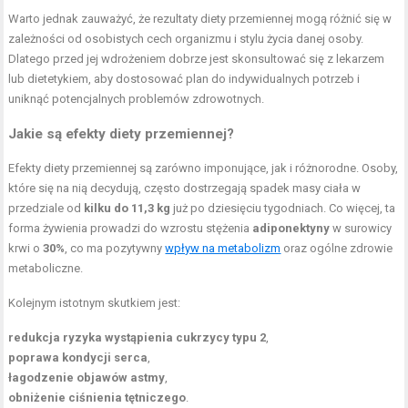
Warto jednak zauważyć, że rezultaty diety przemiennej mogą różnić się w
zależności od osobistych cech organizmu i stylu życia danej osoby.
Dlatego przed jej wdrożeniem dobrze jest skonsultować się z lekarzem
lub dietetykiem, aby dostosować plan do indywidualnych potrzeb i
uniknąć potencjalnych problemów zdrowotnych.
Jakie są efekty diety przemiennej?
Efekty diety przemiennej są zarówno imponujące, jak i różnorodne. Osoby,
które się na nią decydują, często dostrzegają spadek masy ciała w
przedziale od
kilku do 11,3 kg
już po dziesięciu tygodniach. Co więcej, ta
forma żywienia prowadzi do wzrostu stężenia
adiponektyny
w surowicy
krwi o
30%
, co ma pozytywny
wpływ na metabolizm
oraz ogólne zdrowie
metaboliczne.
Kolejnym istotnym skutkiem jest:
redukcja ryzyka wystąpienia cukrzycy typu 2
,
poprawa kondycji serca
,
łagodzenie objawów astmy
,
obniżenie ciśnienia tętniczego
.