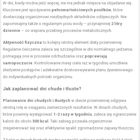
W dni, kiedy można jeść więcej, nie ma jednak miejsca na objadanie się.
Kluczowe jest spożywanie
pełnowartościowych posiłków
, które
dostarczają organizmowi niezbędnych składników odżywczych. Nie
zapominajmy także o regularnym piciu wody – przynajmniej
2 litry
dziennie
– co wspiera przebieg procesów metabolicznych.
Aktywność fizyczna
to kolejny istotny element diety przemiennej.
Regularne ćwiczenia zaleca się szczególnie w dni normalnego jedzenia;
pomagają one w procesie odchudzania oraz
poprawiają
samopoczucie
. Kontrolowanie masy ciała raz w tygodniu umożliwia
śledzenie postępów i adekwatne dostosowywanie planu żywieniowego
do indywidualnych potrzeb organizmu.
Jak zaplanować dni chude i tłuste?
Planowanie dni chudych i tłustych
w diecie przemiennej odgrywa
istotną rolę w osiąganiu zamierzonych rezultatów. W dniach chudych,
które powinny występować
1-2 razy w tygodniu
, zaleca się ograniczenie
kalorii do około
500 kcal
. Taki zabieg pozwala organizmowi
zregenerować się oraz efektywnie spalić zgromadzone zapasy tłuszczu.
Z kolei w dniach tłustych można pozwolić sobie na większą ilość kalorii,