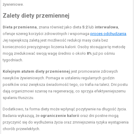
żywieniowe.
Zalety diety przemiennej
Dieta przemienna
, znana również jako dieta
5:2
lub
interwałowa
,
oferuje szereg korzyści zdrowotnych i wspomaga
proces odchudzania
.
Jej największą zaletą jest możliwość redukcji masy ciała bez
konieczności precyzyjnego liczenia kalorii. Osoby stosujące tę metodę
mogą zredukować swoją wagę średnio o około
8%
już po ośmiu
tygodniach.
Kolejnym atutem diety przemiennej
jest promowanie zdrowych
nawyków żywieniowych. Pomaga w ustaleniu regularnych godzin
posiłków oraz zwiększa świadomość tego, co trafia na talerz. Dni postu
dają organizmowi szansę na regenerację, co sprzyja efektywniejszemu
spalaniu tłuszczu.
Dodatkowo, ta forma diety może wpłynąć pozytywnie na długość życia.
Badania wykazują, że
ograniczenie kalorii
oraz dni postne mogą
przyczynić się do wydłużenia życia oraz zmniejszenia ryzyka wystąpienia
chorób przewlekłych.