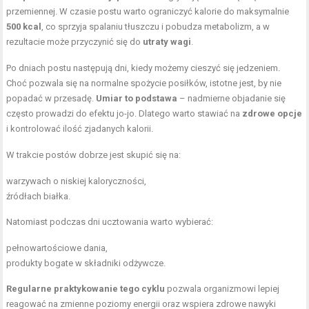
przemiennej. W czasie postu warto ograniczyć kalorie do maksymalnie
500 kcal
, co sprzyja spalaniu tłuszczu i pobudza metabolizm, a w
rezultacie może przyczynić się do
utraty wagi
.
Po dniach postu następują dni, kiedy możemy cieszyć się jedzeniem.
Choć pozwala się na normalne spożycie posiłków, istotne jest, by nie
popadać w przesadę.
Umiar to podstawa
– nadmierne objadanie się
często prowadzi do efektu jo-jo. Dlatego warto stawiać na
zdrowe opcje
i kontrolować ilość zjadanych kalorii.
W trakcie postów dobrze jest skupić się na:
warzywach o niskiej kaloryczności,
źródłach białka.
Natomiast podczas dni ucztowania warto wybierać:
pełnowartościowe dania,
produkty bogate w składniki odżywcze.
Regularne praktykowanie tego cyklu
pozwala organizmowi lepiej
reagować na zmienne poziomy energii oraz wspiera zdrowe nawyki