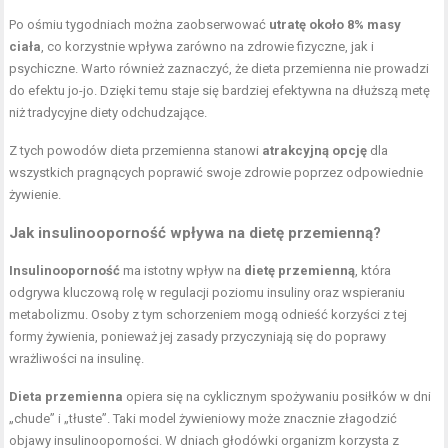
Po ośmiu tygodniach można zaobserwować
utratę około 8% masy
ciała
, co korzystnie wpływa zarówno na zdrowie fizyczne, jak i
psychiczne. Warto również zaznaczyć, że dieta przemienna nie prowadzi
do efektu jo-jo. Dzięki temu staje się bardziej efektywna na dłuższą metę
niż tradycyjne diety odchudzające.
Z tych powodów dieta przemienna stanowi
atrakcyjną opcję
dla
wszystkich pragnących poprawić swoje zdrowie poprzez odpowiednie
żywienie.
Jak insulinooporność wpływa na dietę przemienną?
Insulinooporność
ma istotny wpływ na
dietę przemienną
, która
odgrywa kluczową rolę w regulacji poziomu insuliny oraz wspieraniu
metabolizmu. Osoby z tym schorzeniem mogą odnieść korzyści z tej
formy żywienia, ponieważ jej zasady przyczyniają się do poprawy
wrażliwości na insulinę.
Dieta przemienna
opiera się na cyklicznym spożywaniu posiłków w dni
„chude” i „tłuste”. Taki model żywieniowy może znacznie złagodzić
objawy insulinooporności. W dniach głodówki organizm korzysta z