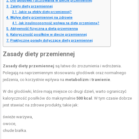
Dni głodówki i ucztowania w diecie przemiennej
Zalety diety przemiennej
Jakie są efekty diety przemiennej?
Wpływ diety przemiennej na zdrowie
Jak insulinooporność wpływa na dietę przemienną?
Aktywność fizyczna a dieta przemienna
Kaloryczność posiłków w diecie przemiennej
Praktyczne porady dotyczące diety przemiennej
Zasady diety przemiennej
Zasady diety przemiennej
są łatwe do zrozumienia i wdrożenia.
Polegają na naprzemiennym stosowaniu głodówek oraz normalnego
jedzenia, co korzystnie wpływa na
metabolizm
i
trawienie
.
W dni głodówki, które mają miejsce co drugi dzień, warto ograniczyć
kaloryczność posiłków do maksymalnie
500 kcal
. W tym czasie dobrze
jest stawiać na zdrowe produkty, takie jak:
świeże warzywa,
owoce,
chude białka.