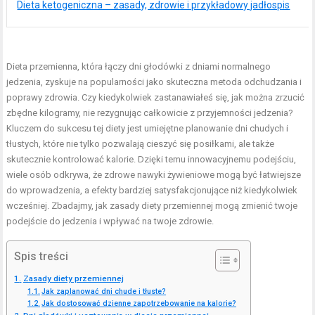
Dieta ketogeniczna – zasady, zdrowie i przykładowy jadłospis
Dieta przemienna, która łączy dni głodówki z dniami normalnego
jedzenia, zyskuje na popularności jako skuteczna metoda odchudzania i
poprawy zdrowia. Czy kiedykolwiek zastanawiałeś się, jak można zrzucić
zbędne kilogramy, nie rezygnując całkowicie z przyjemności jedzenia?
Kluczem do sukcesu tej diety jest umiejętne planowanie dni chudych i
tłustych, które nie tylko pozwalają cieszyć się posiłkami, ale także
skutecznie kontrolować kalorie. Dzięki temu innowacyjnemu podejściu,
wiele osób odkrywa, że zdrowe nawyki żywieniowe mogą być łatwiejsze
do wprowadzenia, a efekty bardziej satysfakcjonujące niż kiedykolwiek
wcześniej. Zbadajmy, jak zasady diety przemiennej mogą zmienić twoje
podejście do jedzenia i wpływać na twoje zdrowie.
Spis treści
Zasady diety przemiennej
Jak zaplanować dni chude i tłuste?
Jak dostosować dzienne zapotrzebowanie na kalorie?