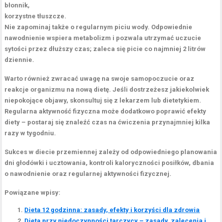
błonnik
,
korzystne tłuszcze
.
Nie zapominaj także o
regularnym piciu wody
. Odpowiednie
nawodnienie wspiera metabolizm i pozwala utrzymać uczucie
sytości przez dłuższy czas; zaleca się picie co najmniej
2 litrów
dziennie
.
Warto również zwracać uwagę na swoje samopoczucie oraz
reakcje organizmu na nową dietę. Jeśli dostrzeżesz jakiekolwiek
niepokojące objawy, skonsultuj się z lekarzem lub dietetykiem.
Regularna aktywność fizyczna
może dodatkowo poprawić efekty
diety – postaraj się znaleźć czas na ćwiczenia przynajmniej kilka
razy w tygodniu.
Sukces w diecie przemiennej
zależy od odpowiedniego planowania
dni głodówki i ucztowania, kontroli kaloryczności posiłków, dbania
o nawodnienie oraz regularnej aktywności fizycznej.
Powiązane wpisy:
Dieta 12 godzinna: zasady, efekty i korzyści dla zdrowia
Dieta przy niedoczynności tarczycy – zasady, zalecenia i