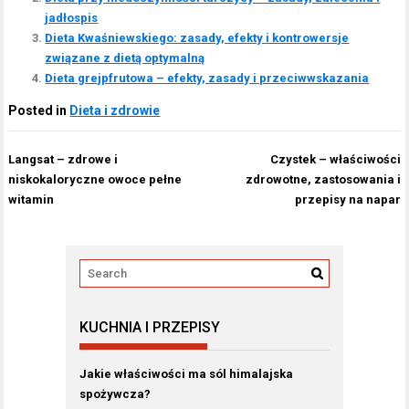
jadłospis
Dieta Kwaśniewskiego: zasady, efekty i kontrowersje
związane z dietą optymalną
Dieta grejpfrutowa – efekty, zasady i przeciwwskazania
Posted in
Dieta i zdrowie
Nawigacja
Langsat – zdrowe i
Czystek – właściwości
wpisu
niskokaloryczne owoce pełne
zdrowotne, zastosowania i
witamin
przepisy na napar
KUCHNIA I PRZEPISY
Jakie właściwości ma sól himalajska
spożywcza?