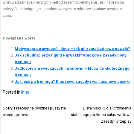
wprowadzenie jednej z tych metod razem z treningami, jeśli naprawdę
zależy CI na osiągnięciu zaplanowanych rezultatów i zmiany swojego
ciała.
Powiązane wpisy:
Motywacja do ćwiczeń i diety – jak utrzymać zdrowe nawyki?
Jak schudnąć przy figurze gruszki? Kluczowe zasady diety i
treningu
Jadłospis dla ćwiczących na siłowni – klucz do skutecznego
treningu
Jak jeść po treningu? Kluczowe zasady i wartościowe posiłki
Posted in
Inne
Nawigacja
Gofry: Przepisy na pyszne i puszyste
Dieta niski IG dla utrzymania
wpisu
ciasto gofrowe
stabilnego poziomu cukru we krwi:
Zasady i przepisy