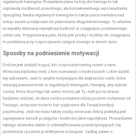
regularnych treningów. Posiadanie planu na trzy dni treningu to tak
naprawdę możliwość powolnego, ale konsekwentnego wprowadzenia
dyscypliny. Nauka regularnych treningów to także praca mentalna nad
sobą i swoim podejściem do planowania długoterminowego. To właśnie
te aspekty stanowią największą trudność w osiągnięciu postawionego
sobie celu. Przygotowany plan, który jest prosty i możliwy do osiągnięcia
to podstawa przy rozpoczynaniu czegoś nowego w swoim życiu.
Sposoby na podniesienie motywacji
Dobrze jest znaleźć kogoś, kto rozpocznie trening razem z nami.
Wówczas będziesz mieć z kim rozmawiać o trudnościach i z kim dzielić
się sukcesami. Jest to zwykle motywujące dla większości osób, które
stawiają pierwsze kroki w regularnych treningach. Pamiętaj, aby wybrać
osobę, która chce tego tak samo mocno jak Ty. Jeśli już na stracie
będziesz widzieć, że dana osoba przejawia niższy poziom motywacji od
Twojego, wówczas może to być ryzykowne dla Twojej kondycji
psychicznej. Jeśli nie masz takiej osoby, wówczas dobrą praktyką jest
zapisywanie swoich postępów i trudności jakie napotykasz. Prowadzenie
takiego dziennika ułatwi Ci zidentyfikowanie powstrzymujących Cię
problemów i pozwoli je efektywnie rozwiązać. Zadbaj zatem o