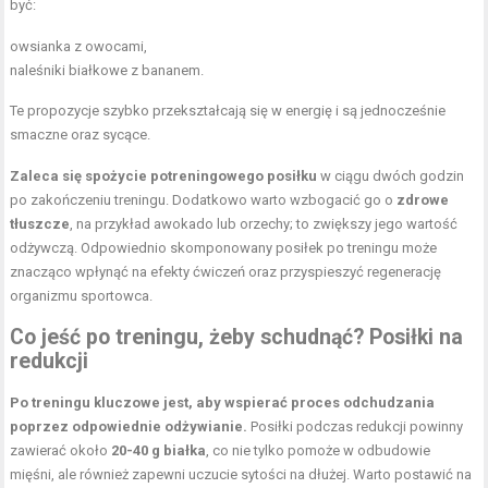
być:
owsianka z owocami,
naleśniki białkowe z bananem.
Te propozycje szybko przekształcają się w energię i są jednocześnie
smaczne oraz sycące.
Zaleca się spożycie potreningowego posiłku
w ciągu dwóch godzin
po zakończeniu treningu. Dodatkowo warto wzbogacić go o
zdrowe
tłuszcze
, na przykład awokado lub orzechy; to zwiększy jego wartość
odżywczą. Odpowiednio skomponowany posiłek po treningu może
znacząco wpłynąć na efekty ćwiczeń oraz przyspieszyć regenerację
organizmu sportowca.
Co jeść po treningu, żeby schudnąć? Posiłki na
redukcji
Po treningu kluczowe jest, aby wspierać proces odchudzania
poprzez odpowiednie odżywianie.
Posiłki podczas redukcji powinny
zawierać około
20-40 g białka
, co nie tylko pomoże w odbudowie
mięśni, ale również zapewni uczucie sytości na dłużej. Warto postawić na