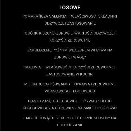
LOSOWE
POMARAŃCZA VALENCIA – WŁAŚCIWOŚCI, SKŁADNIKI
ODŻYWCZE I ZASTOSOWANIE
OGÓRKI KISZONE: ZDROWIE, WARTOŚCI ODŻYWCZE I
KORZYŚCI ZDROWOTNE
JAK JEDZENIE PÓŹNYM WIECZOREM WPŁYWA NA
ZDROWIE I WAGĘ?
ROLLINIA – WŁAŚCIWOŚCI, KORZYŚCI ZDROWOTNE I
ZASTOSOWANIE W KUCHNI
MELON ROGATY (KIWANO) – UPRAWA I ZDROWOTNE
WŁAŚCIWOŚCI TEGO OWOCU
CIASTO Z MĄKI KOKOSOWEJ – UŻYWASZ OLEJU
KOKOSOWEGO? A CO POWIESZ NA MĄKĘ KOKOSOWĄ?
JAK SCHUDNĄĆ BEZ DIETY? SKUTECZNE SPOSOBY NA
ODCHUDZANIE