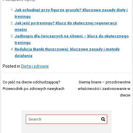
Jak schudnąć przy figurze gruszki? Kluczowe zasady diety i
treningu
Jak jeść po treningu? Klucz do skutecznej regeneracji
mięśni
Jadłospis dla ćwiczących na siłowni – klucz do skutecznego
treningu
Redukcja tkanki tłuszczowej: kluczowe zasady i metody
działania
Posted in
Dieta i zdrowie
Nawigacja
Co jeść na diecie odchudzającej?
Siemię lniane – prozdrowotne
wpisu
Przewodnik po zdrowych nawykach
właściwości i zastosowanie w
diecie