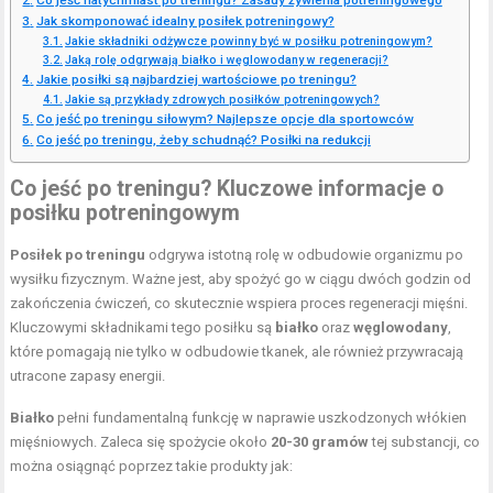
Co jeść natychmiast po treningu? Zasady żywienia potreningowego
Jak skomponować idealny posiłek potreningowy?
Jakie składniki odżywcze powinny być w posiłku potreningowym?
Jaką rolę odgrywają białko i węglowodany w regeneracji?
Jakie posiłki są najbardziej wartościowe po treningu?
Jakie są przykłady zdrowych posiłków potreningowych?
Co jeść po treningu siłowym? Najlepsze opcje dla sportowców
Co jeść po treningu, żeby schudnąć? Posiłki na redukcji
Co jeść po treningu? Kluczowe informacje o
posiłku potreningowym
Posiłek po treningu
odgrywa istotną rolę w odbudowie organizmu po
wysiłku fizycznym. Ważne jest, aby spożyć go w ciągu dwóch godzin od
zakończenia ćwiczeń, co skutecznie wspiera proces regeneracji mięśni.
Kluczowymi składnikami tego posiłku są
białko
oraz
węglowodany
,
które pomagają nie tylko w odbudowie tkanek, ale również przywracają
utracone zapasy energii.
Białko
pełni fundamentalną funkcję w naprawie uszkodzonych włókien
mięśniowych. Zaleca się spożycie około
20-30 gramów
tej substancji, co
można osiągnąć poprzez takie produkty jak: