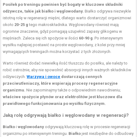
Posiłek po treningu powinien być bogaty w kluczowe składniki
odżywcze, takie jak białko i węglowodany.
Białko odgrywa niezwykle
istotną rolę w regeneracji mięśni, dlatego warto dostarczyć organizmowi
około
20-25 g
tego makroskładnika. Węglowodany również mają
ogromne znaczenie, gdyż pomagają uzupełnić zapasy glikogenu w
mięśniach. Zaleca się ich spożycie w ilości
60-90 g
. Po intensywnym
wysiłku najlepiej postawić na proste węglowodany, z kolei przy mniej
wymagających treningach można korzystać z tych złożonych.
Warto również dodać niewielką ilość tłuszczu do posiłku, ale należy to
robić ostrożnie, aby nie spowolnić absorpcji innych ważnych składników
odżywczych.
Warzywa i owoce
dostarczają cennych
przeciwutleniaczy, które wspierają procesy regeneracyjne
organizmu.
Nie zapominajmy także o odpowiednim nawodnieniu;
właściwe spożycie płynów oraz elektrolitów jest kluczowe dla
prawidłowego funkcjonowania po wysiłku fizycznym.
Jaką rolę odgrywają białko i węglowodany w regeneracji?
Białko
i
węglowodany
odgrywają kluczową rolę w procesie regeneracji
organizmu po intensywnym treningu.
Białko
jest niezbędne do odbudowy