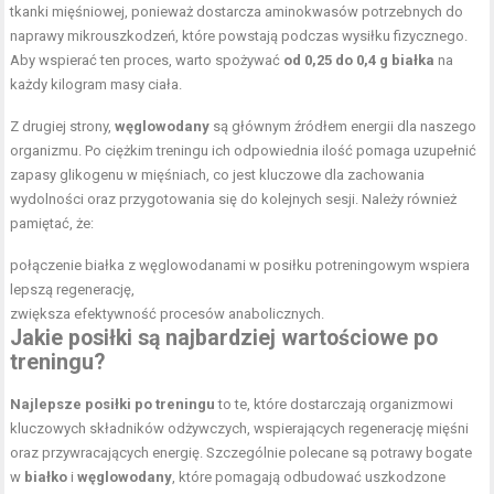
tkanki mięśniowej, ponieważ dostarcza aminokwasów potrzebnych do
naprawy mikrouszkodzeń, które powstają podczas wysiłku fizycznego.
Aby wspierać ten proces, warto spożywać
od 0,25 do 0,4 g białka
na
każdy kilogram masy ciała.
Z drugiej strony,
węglowodany
są głównym źródłem energii dla naszego
organizmu. Po ciężkim treningu ich odpowiednia ilość pomaga uzupełnić
zapasy glikogenu w mięśniach, co jest kluczowe dla zachowania
wydolności oraz przygotowania się do kolejnych sesji. Należy również
pamiętać, że:
połączenie białka z węglowodanami w posiłku potreningowym wspiera
lepszą regenerację,
zwiększa efektywność procesów anabolicznych.
Jakie posiłki są najbardziej wartościowe po
treningu?
Najlepsze posiłki po treningu
to te, które dostarczają organizmowi
kluczowych składników odżywczych, wspierających regenerację mięśni
oraz przywracających energię. Szczególnie polecane są potrawy bogate
w
białko
i
węglowodany
, które pomagają odbudować uszkodzone