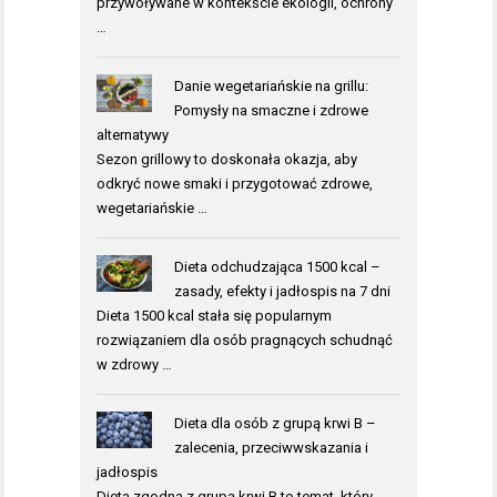
przywoływane w kontekście ekologii, ochrony
…
Danie wegetariańskie na grillu:
Pomysły na smaczne i zdrowe
alternatywy
Sezon grillowy to doskonała okazja, aby
odkryć nowe smaki i przygotować zdrowe,
wegetariańskie …
Dieta odchudzająca 1500 kcal –
zasady, efekty i jadłospis na 7 dni
Dieta 1500 kcal stała się popularnym
rozwiązaniem dla osób pragnących schudnąć
w zdrowy …
Dieta dla osób z grupą krwi B –
zalecenia, przeciwwskazania i
jadłospis
Dieta zgodna z grupą krwi B to temat, który