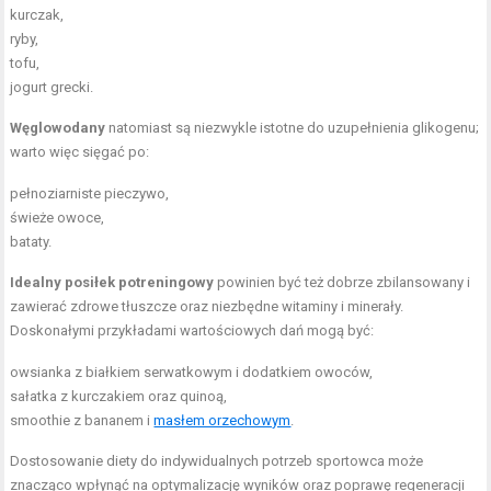
kurczak,
ryby,
tofu,
jogurt grecki.
Węglowodany
natomiast są niezwykle istotne do uzupełnienia glikogenu;
warto więc sięgać po:
pełnoziarniste pieczywo,
świeże owoce,
bataty.
Idealny posiłek potreningowy
powinien być też dobrze zbilansowany i
zawierać zdrowe tłuszcze oraz niezbędne witaminy i minerały.
Doskonałymi przykładami wartościowych dań mogą być:
owsianka z białkiem serwatkowym i dodatkiem owoców,
sałatka z kurczakiem oraz quinoą,
smoothie z bananem i
masłem orzechowym
.
Dostosowanie diety do indywidualnych potrzeb sportowca może
znacząco wpłynąć na optymalizację wyników oraz poprawę regeneracji