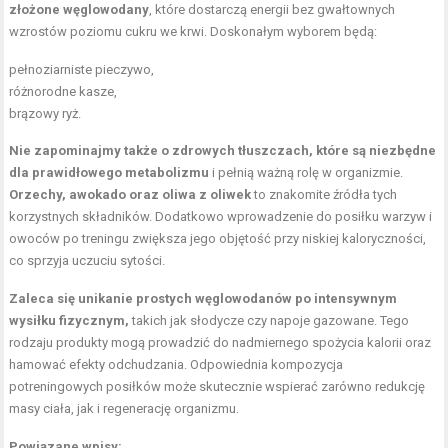
złożone węglowodany
, które dostarczą energii bez gwałtownych
wzrostów poziomu cukru we krwi. Doskonałym wyborem będą:
pełnoziarniste pieczywo,
różnorodne kasze,
brązowy ryż.
Nie zapominajmy także o zdrowych tłuszczach, które są niezbędne
dla prawidłowego metabolizmu
i pełnią ważną rolę w organizmie.
Orzechy, awokado oraz oliwa z oliwek
to znakomite źródła tych
korzystnych składników. Dodatkowo wprowadzenie do posiłku warzyw i
owoców po treningu zwiększa jego objętość przy niskiej kaloryczności,
co sprzyja uczuciu sytości.
Zaleca się unikanie prostych węglowodanów po intensywnym
wysiłku fizycznym,
takich jak słodycze czy napoje gazowane. Tego
rodzaju produkty mogą prowadzić do nadmiernego spożycia kalorii oraz
hamować efekty odchudzania. Odpowiednia kompozycja
potreningowych posiłków może skutecznie wspierać zarówno redukcję
masy ciała, jak i regenerację organizmu.
Powiązane wpisy: