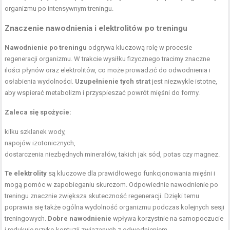
organizmu po intensywnym treningu.
Znaczenie nawodnienia i elektrolitów po treningu
Nawodnienie po treningu
odgrywa kluczową rolę w procesie
regeneracji organizmu. W trakcie wysiłku fizycznego tracimy znaczne
ilości płynów oraz elektrolitów, co może prowadzić do odwodnienia i
osłabienia wydolności.
Uzupełnienie tych strat
jest niezwykle istotne,
aby wspierać metabolizm i przyspieszać powrót mięśni do formy.
Zaleca się spożycie:
kilku szklanek wody,
napojów izotonicznych,
dostarczenia niezbędnych minerałów, takich jak sód, potas czy magnez.
Te elektrolity
są kluczowe dla prawidłowego funkcjonowania mięśni i
mogą pomóc w zapobieganiu skurczom. Odpowiednie nawodnienie po
treningu znacznie zwiększa skuteczność regeneracji. Dzięki temu
poprawia się także ogólna wydolność organizmu podczas kolejnych sesji
treningowych.
Dobre nawodnienie
wpływa korzystnie na samopoczucie
i redukuje ryzyko kontuzji związanych z odwodnieniem.