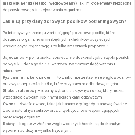
makroskładniki (białko i węglowodany)
, jak i mikroelementy niezbędne
do prawidłowego funkcjonowania organizmu.
Jakie są przykłady zdrowych posiłków potreningowych?
Po intensywnym treningu warto sięgnąć po zdrowe posiłki, które
dostarczą organizmowi niezbędnych składników odżywczych
wspierających regenerację. Oto kilka smacznych propozycji:
Jajecznica
– pełna białka, sprawdzi się doskonale jako szybki posiłek
po wysiłku, dodając do niej warzywa, zwiększysz ilość witamin i
minerałów,
Ryż basmati z kurczakiem
– to znakomite zestawienie węglowodanów
oraz wysokiej jakości białka, które przyspiesza odbudowę mięśni,
Shake proteinowy
– idealny wybór dla aktywnych osób, który można
wzbogacić owocami lub innymi składnikami odżywczymi,
Owoce
– świeże owoce, takie jak banany czy jagody, stanowią świetne
źródło naturalnych cukrów oraz antyoksydantów wspomagających
regenerację organizmu,
Bataty
– bogate w złożone węglowodany i błonnik, są doskonałym
wyborem po dużym wysiłku fizycznym.