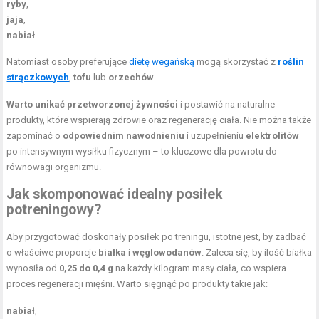
ryby
,
jaja
,
nabiał
.
Natomiast osoby preferujące
dietę wegańską
mogą skorzystać z
roślin
strączkowych
,
tofu
lub
orzechów
.
Warto unikać przetworzonej żywności
i postawić na naturalne
produkty, które wspierają zdrowie oraz regenerację ciała. Nie można także
zapominać o
odpowiednim nawodnieniu
i uzupełnieniu
elektrolitów
po intensywnym wysiłku fizycznym – to kluczowe dla powrotu do
równowagi organizmu.
Jak skomponować idealny posiłek
potreningowy?
Aby przygotować doskonały posiłek po treningu, istotne jest, by zadbać
o właściwe proporcje
białka
i
węglowodanów
. Zaleca się, by ilość białka
wynosiła od
0,25 do 0,4 g
na każdy kilogram masy ciała, co wspiera
proces regeneracji mięśni. Warto sięgnąć po produkty takie jak:
nabiał
,