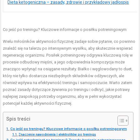
Dieta ketogeniczna – zasady, zdrowie i przykładowy jadłospis
Co jeść po treningu? Kluczowe informacje o posiłku potreningowym
Wielu miłośników aktywności fizycznej zadaje sobie pytanie, co powinno
znaleźć się na talerzu po intensywnym wysiłku, aby skutecznie wspierać
regenerację organizmu. Posiłek potreningowy odgrywa kluczową rolę w
procesie odbudowy mięśni, a jego odpowiednia kompozycja może
znacząco wpłynąć na osiągane rezultaty. Białko i węglowodany to duet,
który nie tylko dostarcza niezbędnych składników odżywczych, ale
również wpływa na efektywność treningu i samopoczucie. Warto zatem
poznać zasady dotyczące żywienia po treningu i odkryć, jakie potrawy
najlepiej zaspokoją potrzeby organizmu, aby w pełni wykorzystać
potencjał każdej aktywności fizycznej.
Spis treści
Co jeść po treningu? Kluczowe informacje o posiłku potreningowym
Znaczenie nawodnienia i elektrolitów po treningu