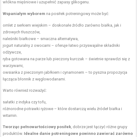
włókna mięśniowe i uzupełnić zapasy glikogenu.
Wspaniałym wyborem
na posiłek potreningowy może być:
omlet z serkiem wiejskim – doskonałe źródło zarówno białka, jak i
zdrowych tłuszczów,
naleśniki białkowe – smaczna alternatywa,
jogurt naturalny z owocami – oferuje łatwo przyswajalne składniki
odżywcze,
ryba gotowana na parze lub pieczony kurczak – świetnie sprawdzi się z
warzywami,
owsianka z pieczonym jabłkiem i cynamonem – to pyszna propozycja
łącząca błonnik z węglowodanami.
Warto również rozważyć:
sałatki z indyka czy tofu,
różnorodne potrawki ryżowe – które dostarczą wielu źródeł białka i
witamin.
Tworząc pełnowartościowy posiłek
, dobrze jest łączyć różne grupy
produktów.
Idealne danie potreningowe powinno zawierać zarówno