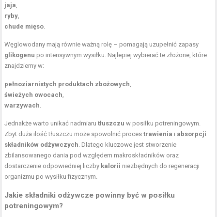
jaja
,
ryby
,
chude mięso
.
Węglowodany mają równie ważną rolę – pomagają uzupełnić zapasy
glikogenu
po intensywnym wysiłku. Najlepiej wybierać te złożone, które
znajdziemy w:
pełnoziarnistych produktach zbożowych
,
świeżych owocach
,
warzywach
.
Jednakże warto unikać nadmiaru
tłuszczu
w posiłku potreningowym.
Zbyt duża ilość tłuszczu może spowolnić proces
trawienia
i
absorpcji
składników odżywczych
. Dlatego kluczowe jest stworzenie
zbilansowanego dania pod względem makroskładników oraz
dostarczenie odpowiedniej liczby
kalorii
niezbędnych do regeneracji
organizmu po wysiłku fizycznym.
Jakie składniki odżywcze powinny być w posiłku
potreningowym?