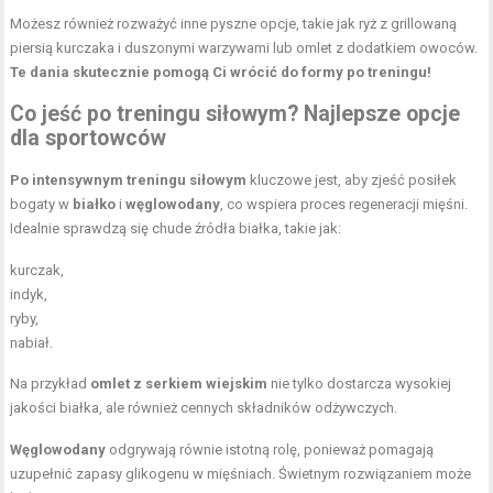
Możesz również rozważyć inne pyszne opcje, takie jak ryż z grillowaną
piersią kurczaka i duszonymi warzywami lub omlet z dodatkiem owoców.
Te dania skutecznie pomogą Ci wrócić do formy po treningu!
Co jeść po treningu siłowym? Najlepsze opcje
dla sportowców
Po intensywnym treningu siłowym
kluczowe jest, aby zjeść posiłek
bogaty w
białko
i
węglowodany
, co wspiera proces regeneracji mięśni.
Idealnie sprawdzą się chude źródła białka, takie jak:
kurczak,
indyk,
ryby,
nabiał.
Na przykład
omlet z serkiem wiejskim
nie tylko dostarcza wysokiej
jakości białka, ale również cennych składników odżywczych.
Węglowodany
odgrywają równie istotną rolę, ponieważ pomagają
uzupełnić zapasy glikogenu w mięśniach. Świetnym rozwiązaniem może