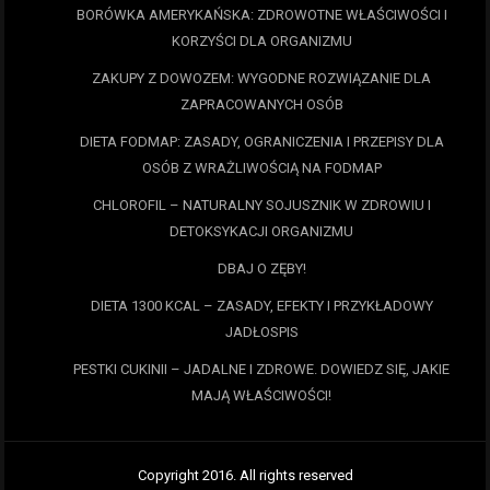
BORÓWKA AMERYKAŃSKA: ZDROWOTNE WŁAŚCIWOŚCI I
KORZYŚCI DLA ORGANIZMU
ZAKUPY Z DOWOZEM: WYGODNE ROZWIĄZANIE DLA
ZAPRACOWANYCH OSÓB
DIETA FODMAP: ZASADY, OGRANICZENIA I PRZEPISY DLA
OSÓB Z WRAŻLIWOŚCIĄ NA FODMAP
CHLOROFIL – NATURALNY SOJUSZNIK W ZDROWIU I
DETOKSYKACJI ORGANIZMU
DBAJ O ZĘBY!
DIETA 1300 KCAL – ZASADY, EFEKTY I PRZYKŁADOWY
JADŁOSPIS
PESTKI CUKINII – JADALNE I ZDROWE. DOWIEDZ SIĘ, JAKIE
MAJĄ WŁAŚCIWOŚCI!
Copyright 2016. All rights reserved