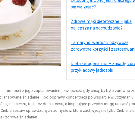
Ortodoncja: Co to jest i dlaczego 
się nią zająć?
Zdrowe mąki dietetyczne – jaka
najlepsza na odchudzanie?
Tamarynd: wartości odżywcze,
zdrowotne korzyści i zastosowan
Dieta ketogeniczna – zasady, zdro
przykładowy jadłospis
b ma trudności z jego zaplanowaniem, zwłaszcza gdy chcą, by było zarówno z
 zbilansowane śniadanie – od poprawy koncentracji po wsparcie w utrzymaniu
 się na talerzu, to klucz do sukcesu, a inspirujące przepisy mogą uczynić por
a Ciebie zestaw sprawdzonych pomysłów, które zachwycą nie tylko Ciebie, ale
e i zdrowe śniadanie!