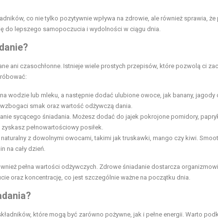
ników, co nie tylko pozytywnie wpływa na zdrowie, ale również sprawia, że 
się do lepszego samopoczucia i wydolności w ciągu dnia.
adanie?
 ani czasochłonne. Istnieje wiele prostych przepisów, które pozwolą ci za
próbować:
a wodzie lub mleku, a następnie dodać ulubione owoce, jak banany, jagody 
o wzbogaci smak oraz wartość odżywczą dania.
nie sycącego śniadania. Możesz dodać do jajek pokrojone pomidory, papry
, zyskasz pełnowartościowy posiłek.
 naturalny z dowolnymi owocami, takimi jak truskawki, mango czy kiwi. Smoot
in na cały dzień.
e również pełna wartości odżywczych. Zdrowe śniadanie dostarcza organizmow
e oraz koncentrację, co jest szczególnie ważne na początku dnia.
adania?
kładników, które mogą być zarówno pożywne, jak i pełne energii. Warto podk