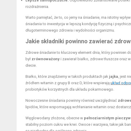
Lepsze samopoczucie:
Odpowiednio zbilansowane posiłki m
rozdrażnienia.
Warto pamiętać, że to, co jemy na śniadanie, ma istotny wpł
śniadania to inwestycja w lepszą kondycję fizyczną i psychi
długoterminowego zdrowia i wydolności organizmu.
Jakie składniki powinno zawierać zdrow
Zdrowe śniadanie to kluczowy element dnia, który powinien 
był
zrównoważony
i zawierał białko, zdrowe tłuszcze oraz
diecie.
Białko, które znajdziemy w takich produktach jak
jajka
, jest 
źródłem witamin z grupy B oraz D, które wspierają
układ odpo
probiotyków korzystnych dla układu pokarmowego.
Nowoczesne śniadania powinny również uwzględniać
zdrowe
lipidów, które wspomagają wchłanianie witamin oraz dostarczaj
Węglowodany złożone, obecne w
pełnoziarnistym pieczyw
stabilny poziom cukru we krwi. Owoce i warzywa, takie jak ba
są niezbędne dla ogólnego zdrowia.