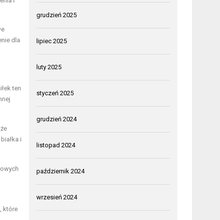
nia i
grudzień 2025
we
nie dla
lipiec 2025
luty 2025
łek ten
styczeń 2025
nnej
grudzień 2024
kże
białka i
listopad 2024
drowych
październik 2024
wrzesień 2024
, które