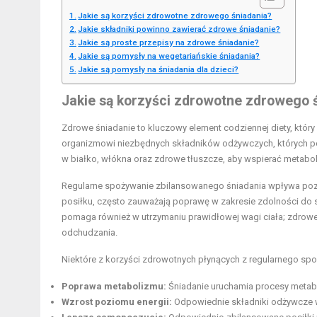
Jakie są korzyści zdrowotne zdrowego śniadania?
Jakie składniki powinno zawierać zdrowe śniadanie?
Jakie są proste przepisy na zdrowe śniadanie?
Jakie są pomysły na wegetariańskie śniadania?
Jakie są pomysły na śniadania dla dzieci?
Jakie są korzyści zdrowotne zdrowego 
Zdrowe śniadanie to kluczowy element codziennej diety, któr
organizmowi niezbędnych składników odżywczych, których p
w białko, włókna oraz zdrowe tłuszcze, aby wspierać metaboli
Regularne spożywanie zbilansowanego śniadania wpływa pozyt
posiłku, często zauważają poprawę w zakresie zdolności do sk
pomaga również w utrzymaniu prawidłowej wagi ciała; zdrowe
odchudzania.
Niektóre z korzyści zdrowotnych płynących z regularnego spo
Poprawa metabolizmu:
Śniadanie uruchamia procesy metabol
Wzrost poziomu energii:
Odpowiednie składniki odżywcze w 