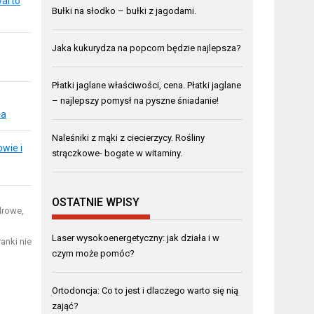
warto
Bułki na słodko – bułki z jagodami.
Jaka kukurydza na popcorn będzie najlepsza?
Płatki jaglane właściwości, cena. Płatki jaglane
– najlepszy pomysł na pyszne śniadanie!
ia
Naleśniki z mąki z ciecierzycy. Rośliny
wie i
strączkowe- bogate w witaminy.
OSTATNIE WPISY
drowe,
Laser wysokoenergetyczny: jak działa i w
anki nie
czym może pomóc?
Ortodoncja: Co to jest i dlaczego warto się nią
zająć?