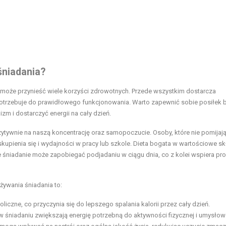
śniadania?
y może przynieść wiele korzyści zdrowotnych. Przede wszystkim dostarcza
otrzebuje do prawidłowego funkcjonowania. Warto zapewnić sobie posiłek 
zm i dostarczyć energii na cały dzień.
ywnie na naszą koncentrację oraz samopoczucie. Osoby, które nie pomijają
upienia się i wydajności w pracy lub szkole. Dieta bogata w wartościowe sk
 śniadanie może zapobiegać podjadaniu w ciągu dnia, co z kolei wspiera pr
żywania śniadania to:
iczne, co przyczynia się do lepszego spalania kalorii przez cały dzień.
śniadaniu zwiększają energię potrzebną do aktywności fizycznej i umysłowe