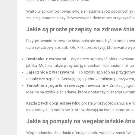
Warto więc komponować swoje śniadanie z różnorodnych skład
staje się smaczniejszy. Zróżnicowana dieta może przyczynić 
Jakie są proste przepisy na zdrowe śni
Przygotowanie zdrowego śniadania nie musi być skomplikowane
dzień w zdrowy sposób. Oto kilka propozycji, które warto wy
Owsianka z owocami
– Wystarczy ugotować płatki owsiane n
jabłka. Możesz także posypać ją orzechami lub nasionami, c
Jajecznica z warzywami
– To szybki sposób na przygotowa
cebulę czy szpinak. Serwując ją z pełnoziarnistym pieczywem
Smoothie z jogurtem i świeżymi owocami
– Zmiksuj jogurt
idealne na szybkie śniadanie, które dostarczy ci energii i witam
Każda z tych opcji jest nie tylko prosta w przygotowaniu, al
niezbędnych składników, które wpływają na twoje samopoczuci
Jakie są pomysły na wegetariańskie śni
Wegetariańskie śniadania oferują szeroki wachlarz smaków i s