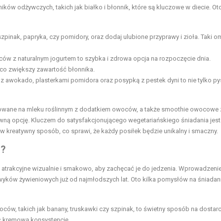
ów odżywczych, takich jak białko i błonnik, które są kluczowe w diecie. Oto
zpinak, papryka, czy pomidory, oraz dodaj ulubione przyprawy i zioła. Taki o
w z naturalnym jogurtem to szybka i zdrowa opcja na rozpoczęcie dnia.
 co zwiększy zawartość błonnika.
z awokado, plasterkami pomidora oraz posypką z pestek dyni to nie tylko p
towane na mleku roślinnym z dodatkiem owoców, a także smoothie owocowe 
ywną opcję. Kluczem do satysfakcjonującego wegetariańskiego śniadania jest
 kreatywny sposób, co sprawi, że każdy posiłek będzie unikalny i smaczny.
i?
eż atrakcyjne wizualnie i smakowo, aby zachęcać je do jedzenia. Wprowadzeni
ków żywieniowych już od najmłodszych lat. Oto kilka pomysłów na śniadani
ów, takich jak banany, truskawki czy szpinak, to świetny sposób na dostar
ć kremową konsystencję.