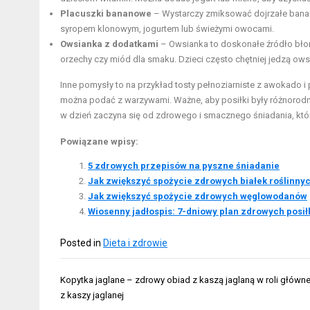
Placuszki bananowe
– Wystarczy zmiksować dojrzałe banany
syropem klonowym, jogurtem lub świeżymi owocami.
Owsianka z dodatkami
– Owsianka to doskonałe źródło błonn
orzechy czy miód dla smaku. Dzieci często chętniej jedzą ow
Inne pomysły to na przykład tosty pełnoziarniste z awokado i 
można podać z warzywami. Ważne, aby posiłki były różnorodn
w dzień zaczyna się od zdrowego i smacznego śniadania, któr
Powiązane wpisy:
5 zdrowych przepisów na pyszne śniadanie
Jak zwiększyć spożycie zdrowych białek roślinny
Jak zwiększyć spożycie zdrowych węglowodanów
Wiosenny jadłospis: 7-dniowy plan zdrowych posił
Posted in
Dieta i zdrowie
Nawigacja
Kopytka jaglane – zdrowy obiad z kaszą jaglaną w roli główne
wpisu
z kaszy jaglanej