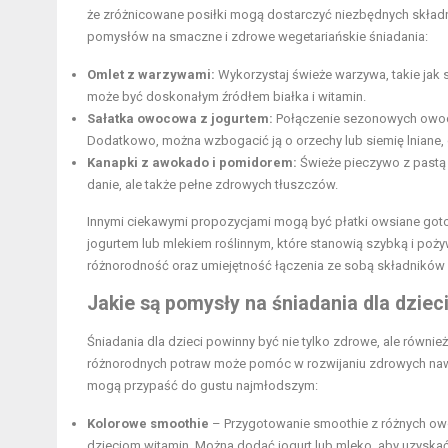
że zróżnicowane posiłki mogą dostarczyć niezbędnych składnik
pomysłów na smaczne i zdrowe wegetariańskie śniadania:
Omlet z warzywami:
Wykorzystaj świeże warzywa, takie jak s
może być doskonałym źródłem białka i witamin.
Sałatka owocowa z jogurtem:
Połączenie sezonowych owocó
Dodatkowo, można wzbogacić ją o orzechy lub siemię lniane,
Kanapki z awokado i pomidorem:
Świeże pieczywo z pastą 
danie, ale także pełne zdrowych tłuszczów.
Innymi ciekawymi propozycjami mogą być płatki owsiane go
jogurtem lub mlekiem roślinnym, które stanowią szybką i poż
różnorodność oraz umiejętność łączenia ze sobą składników w
Jakie są pomysły na śniadania dla dziec
Śniadania dla dzieci powinny być nie tylko zdrowe, ale równi
różnorodnych potraw może pomóc w rozwijaniu zdrowych nawy
mogą przypaść do gustu najmłodszym:
Kolorowe smoothie
– Przygotowanie smoothie z różnych owoc
dzieciom witamin. Można dodać jogurt lub mleko, aby uzyska