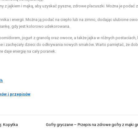
 z jajkiem i mąką, aby uzyskać pyszne, zdrowe placuszki. Można je podać z
ika i energii. Można ją podać na ciepło lub na zimno, dodając ulubione owo
siankę, gdy jest kolorowo udekorowana.
pomidorem, jogurt z granolą oraz owoce, a także jajka w różnych postaciach, 
e i zachęcały dzieci do odkrywania nowych smaków. Warto pamiętać, że dobr
e daje energię na cały poranek.
ch
ków i przepisów
j. Kopytka
Gofry gryczane – Przepis na zdrowe gofry z mąki g