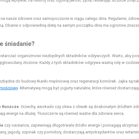
ogą wpływać na nastrój oraz ogólną jakość życia, redukując uczucie zmęcze
yw na nasze zdrowie oraz samopoczucie w ciągu całego dnia. Regularne, zdro
czną. Dbanie o odpowiednią dietę na samym początku dnia ma ogromne znacze
e śniadanie?
dostarczać organizmowi niezbędnych składników odżywczych. Warto, aby posi
 węglowodany złożone. Każdy z tych składników odgrywa ważną rolę w codzie
niezbędne do budowy tkanki mięśniowej oraz regeneracji komórek. Jajka są ta
rnościowy
. Alternatywą mogą być jogurty naturalne, które również dostarczają 
 tłuszcze
. Orzechy, awokado czy oliwa z oliwek są doskonałym źródłem z
ą energii na dłużej. Tłuszcze te są również ważne dla zdrowia serca.
ie
czy owsiance, zapewniają długotrwałe źródło energii i pomagają utrzymać
nany, jagody, szpinak czy pomidory, dostarczają antyoksydantów oraz witamin