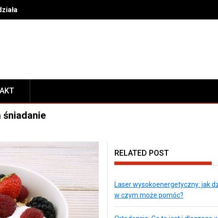
działa i w czym może pomóc?
TAKT
 śniadanie
RELATED POST
Laser wysokoenergetyczny: jak dzi
w czym może pomóc?