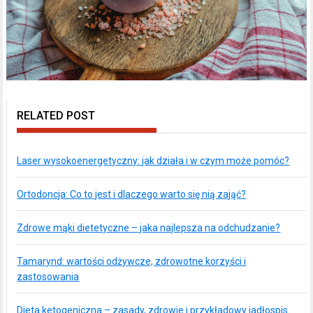
RELATED POST
Laser wysokoenergetyczny: jak działa i w czym może pomóc?
Ortodoncja: Co to jest i dlaczego warto się nią zająć?
Zdrowe mąki dietetyczne – jaka najlepsza na odchudzanie?
Tamarynd: wartości odżywcze, zdrowotne korzyści i
zastosowania
Dieta ketogeniczna – zasady, zdrowie i przykładowy jadłospis