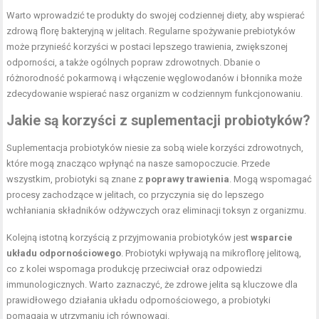
Warto wprowadzić te produkty do swojej codziennej diety, aby wspierać
zdrową florę bakteryjną w jelitach. Regularne spożywanie prebiotyków
może przynieść korzyści w postaci lepszego trawienia, zwiększonej
odporności, a także ogólnych popraw zdrowotnych. Dbanie o
różnorodność pokarmową i włączenie węglowodanów i błonnika może
zdecydowanie wspierać nasz organizm w codziennym funkcjonowaniu.
Jakie są korzyści z suplementacji probiotyków?
Suplementacja probiotyków niesie za sobą wiele korzyści zdrowotnych,
które mogą znacząco wpłynąć na nasze samopoczucie. Przede
wszystkim, probiotyki są znane z
poprawy trawienia
. Mogą wspomagać
procesy zachodzące w jelitach, co przyczynia się do lepszego
wchłaniania składników odżywczych oraz eliminacji toksyn z organizmu.
Kolejną istotną korzyścią z przyjmowania probiotyków jest
wsparcie
układu odpornościowego
. Probiotyki wpływają na mikroflorę jelitową,
co z kolei wspomaga produkcję przeciwciał oraz odpowiedzi
immunologicznych. Warto zaznaczyć, że zdrowe jelita są kluczowe dla
prawidłowego działania układu odpornościowego, a probiotyki
pomagają w utrzymaniu ich równowagi.