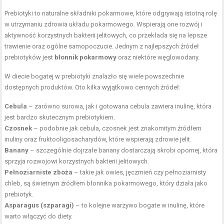
Prebiotyki to naturalne składniki pokarmowe, które odgrywają istotną rolę
w utrzymaniu zdrowia układu pokarmowego. Wspierają one rozwój i
aktywność korzystnych bakterii jelitowych, co przekłada się na lepsze
trawienie oraz ogólne samopoczucie. Jednym z najlepszych źródeł
prebiotyków jest
błonnik pokarmowy
oraz niektóre węglowodany.
W diecie bogatej w prebiotyki znalazło się wiele powszechnie
dostępnych produktów. Oto kilka wyjątkowo cennych źródeł:
Cebula
– zarówno surowa, jak i gotowana cebula zawiera inulinę, która
jest bardzo skutecznym prebiotykiem.
Czosnek
– podobnie jak cebula, czosnek jest znakomitym źródłem
inuliny oraz fruktooligosacharydów, które wspierają zdrowie jelit.
Banany
– szczególnie dojrzałe banany dostarczają skrobi opornej, która
sprzyja rozwojowi korzystnych bakterii jelitowych.
Pełnoziarniste zboża
– takie jak owies, jęczmień czy pełnoziarnisty
chleb, są świetnym źródłem błonnika pokarmowego, który działa jako
prebiotyk.
Asparagus (szparagi)
– to kolejne warzywo bogate w inulinę, które
warto włączyć do diety.