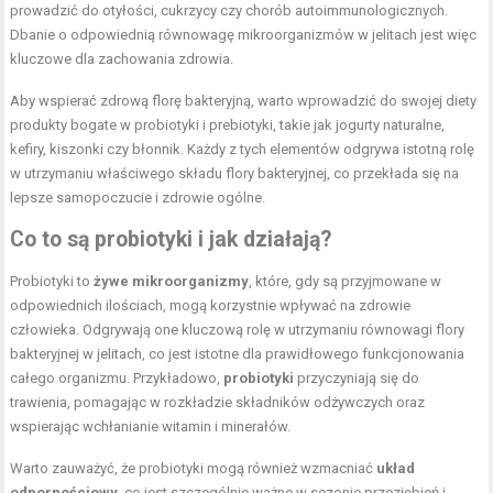
prowadzić do otyłości, cukrzycy czy chorób autoimmunologicznych.
Dbanie o odpowiednią równowagę mikroorganizmów w jelitach jest więc
kluczowe dla zachowania zdrowia.
Aby wspierać zdrową florę bakteryjną, warto wprowadzić do swojej diety
produkty bogate w probiotyki i prebiotyki, takie jak jogurty naturalne,
kefiry, kiszonki czy błonnik. Każdy z tych elementów odgrywa istotną rolę
w utrzymaniu właściwego składu flory bakteryjnej, co przekłada się na
lepsze samopoczucie i zdrowie ogólne.
Co to są probiotyki i jak działają?
Probiotyki to
żywe mikroorganizmy
, które, gdy są przyjmowane w
odpowiednich ilościach, mogą korzystnie wpływać na zdrowie
człowieka. Odgrywają one kluczową rolę w utrzymaniu równowagi flory
bakteryjnej w jelitach, co jest istotne dla prawidłowego funkcjonowania
całego organizmu. Przykładowo,
probiotyki
przyczyniają się do
trawienia, pomagając w rozkładzie składników odżywczych oraz
wspierając wchłanianie witamin i minerałów.
Warto zauważyć, że probiotyki mogą również wzmacniać
układ
odpornościowy
, co jest szczególnie ważne w sezonie przeziębień i