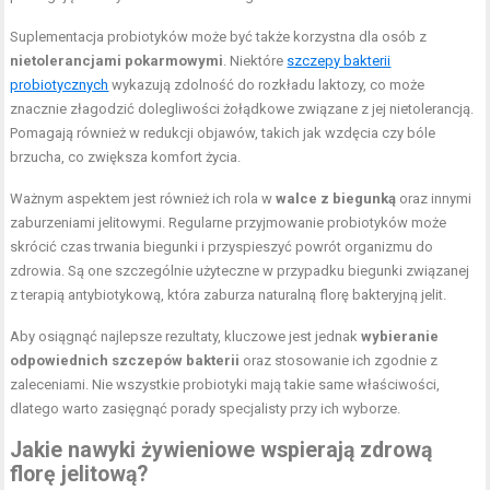
Suplementacja probiotyków może być także korzystna dla osób z
nietolerancjami pokarmowymi
. Niektóre
szczepy bakterii
probiotycznych
wykazują zdolność do rozkładu laktozy, co może
znacznie złagodzić dolegliwości żołądkowe związane z jej nietolerancją.
Pomagają również w redukcji objawów, takich jak wzdęcia czy bóle
brzucha, co zwiększa komfort życia.
Ważnym aspektem jest również ich rola w
walce z biegunką
oraz innymi
zaburzeniami jelitowymi. Regularne przyjmowanie probiotyków może
skrócić czas trwania biegunki i przyspieszyć powrót organizmu do
zdrowia. Są one szczególnie użyteczne w przypadku biegunki związanej
z terapią antybiotykową, która zaburza naturalną florę bakteryjną jelit.
Aby osiągnąć najlepsze rezultaty, kluczowe jest jednak
wybieranie
odpowiednich szczepów bakterii
oraz stosowanie ich zgodnie z
zaleceniami. Nie wszystkie probiotyki mają takie same właściwości,
dlatego warto zasięgnąć porady specjalisty przy ich wyborze.
Jakie nawyki żywieniowe wspierają zdrową
florę jelitową?