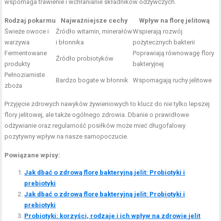
wspomaga trawienie i wchłanianie składników odżywczych.
Rodzaj pokarmu
Najważniejsze cechy
Wpływ na florę jelitową
Świeże owoce i
Źródło witamin, minerałów
Wspierają rozwój
warzywa
i błonnika
pożytecznych bakterii
Fermentowane
Poprawiają równowagę flory
Źródło probiotyków
produkty
bakteryjnej
Pełnoziarniste
Bardzo bogate w błonnik
Wspomagają ruchy jelitowe
zboża
Przyjęcie zdrowych nawyków żywieniowych to klucz do nie tylko lepszej
flory jelitowej, ale także ogólnego zdrowia. Dbanie o prawidłowe
odżywianie oraz regularność posiłków może mieć długofalowy
pozytywny wpływ na nasze samopoczucie.
Powiązane wpisy:
Jak dbać o zdrową florę bakteryjną jelit: Probiotyki i
prebiotyki
Jak dbać o zdrową florę bakteryjną jelit: Probiotyki i
prebiotyki
Probiotyki: korzyści, rodzaje i ich wpływ na zdrowie jelit