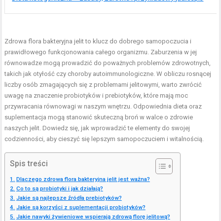
Zdrowa flora bakteryjna jelit to klucz do dobrego samopoczucia i
prawidłowego funkcjonowania całego organizmu. Zaburzenia w jej
równowadze mogą prowadzić do poważnych problemów zdrowotnych,
takich jak otyłość czy choroby autoimmunologiczne. W obliczu rosnącej
liczby osób zmagających się z problemami jelitowymi, warto zwrócić
uwagę na znaczenie probiotyków i prebiotyków, które mają moc
przywracania równowagi w naszym wnętrzu. Odpowiednia dieta oraz
suplementacja mogą stanowić skuteczną broń w walce o zdrowie
naszych jelit. Dowiedz się, jak wprowadzić te elementy do swojej
codzienności, aby cieszyć się lepszym samopoczuciem i witalnością.
Spis treści
Dlaczego zdrowa flora bakteryjna jelit jest ważna?
Co to są probiotyki i jak działają?
Jakie są najlepsze źródła prebiotyków?
Jakie są korzyści z suplementacji probiotyków?
Jakie nawyki żywieniowe wspierają zdrową florę jelitową?