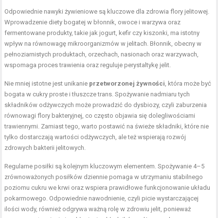
Odpowiednie nawyki żywieniowe są kluczowe dla zdrowia flory jelitowej.
Wprowadzenie diety bogatej w błonnik, owoce i warzywa oraz
fermentowane produkty, takie jak jogurt, kefir czy kiszonki, ma istotny
wpływ na równowagę mikroorganizmów w jelitach. Błonnik, obecny w
pełnoziarnistych produktach, orzechach, nasionach oraz warzywach,
wspomaga proces trawienia oraz reguluje perystaltykę jelit.
Nie mniej istotne jest unikanie
przetworzonej żywności
, która może być
bogata w cukry proste i tłuszcze trans. Spożywanie nadmiaru tych
składników odżywczych może prowadzić do dysbiozy, czyli zaburzenia
równowagi flory bakteryjnej, co często objawia się dolegliwościami
trawiennymi. Zamiast tego, warto postawić na świeże składniki, które nie
tylko dostarczają wartości odżywczych, ale też wspierają rozwój
zdrowych bakterii jelitowych.
Regularne posiłki są kolejnym kluczowym elementem. Spożywanie 4–5
zrównoważonych posiłków dziennie pomaga w utrzymaniu stabilnego
poziomu cukru we krwi oraz wspiera prawidłowe funkcjonowanie układu
pokarmowego. Odpowiednie nawodnienie, czyli picie wystarczającej
ilości wody, również odgrywa ważną rolę w zdrowiu jelit, ponieważ