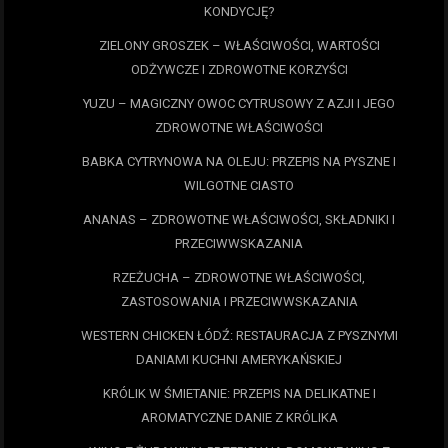
KONDYCJĘ?
ZIELONY GROSZEK – WŁAŚCIWOŚCI, WARTOŚCI
ODŻYWCZE I ZDROWOTNE KORZYŚCI
YUZU – MAGICZNY OWOC CYTRUSOWY Z AZJI I JEGO
ZDROWOTNE WŁAŚCIWOŚCI
BABKA CYTRYNOWA NA OLEJU: PRZEPIS NA PYSZNE I
WILGOTNE CIASTO
ANANAS – ZDROWOTNE WŁAŚCIWOŚCI, SKŁADNIKI I
PRZECIWWSKAZANIA
RZEŻUCHA – ZDROWOTNE WŁAŚCIWOŚCI,
ZASTOSOWANIA I PRZECIWWSKAZANIA
WESTERN CHICKEN ŁÓDŹ: RESTAURACJA Z PYSZNYMI
DANIAMI KUCHNI AMERYKAŃSKIEJ
KRÓLIK W ŚMIETANIE: PRZEPIS NA DELIKATNE I
AROMATYCZNE DANIE Z KRÓLIKA