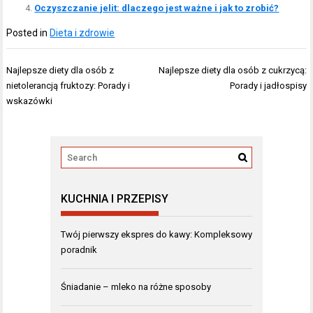
Oczyszczanie jelit: dlaczego jest ważne i jak to zrobić?
Posted in
Dieta i zdrowie
Nawigacja
Najlepsze diety dla osób z
Najlepsze diety dla osób z cukrzycą:
wpisu
nietolerancją fruktozy: Porady i
Porady i jadłospisy
wskazówki
KUCHNIA I PRZEPISY
Twój pierwszy ekspres do kawy: Kompleksowy
poradnik
Śniadanie – mleko na różne sposoby