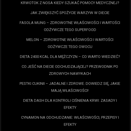
KRWOTOK Z NOSA KIEDY SZUKAĆ POMOCY MEDYCZNEJ?
JAK ZWIĘKSZYĆ SPOŻYCIE WARZYW W DIECIE
FASOLA MUNG – ZDROWOTNE WŁAŚCIWOŚCI I WARTOŚCI
ODŻYWCZE TEGO SUPERFOOD
MELON – ZDROWOTNE WŁAŚCIWOŚCI I WARTOŚCI
ODŻYWCZE TEGO OWOCU
DIETA 2400 KCAL DLA MĘŻCZYZN – CO WARTO WIEDZIEĆ?
CO JEŚĆ NA DIECIE ODCHUDZAJĄCEJ? PRZEWODNIK PO
ZDROWYCH NAWYKACH
PESTKI CUKINII – JADALNE I ZDROWE. DOWIEDZ SIĘ, JAKIE
MAJĄ WŁAŚCIWOŚCI!
DIETA DASH DLA KONTROLI CIŚNIENIA KRWI: ZASADY I
EFEKTY
CYNAMON NA ODCHUDZANIE: WŁAŚCIWOŚCI, PRZEPISY I
EFEKTY