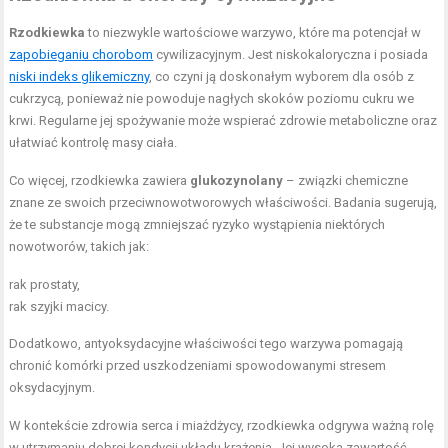
Rzodkiewka
to niezwykle wartościowe warzywo, które ma potencjał w
zapobieganiu chorobom
cywilizacyjnym. Jest niskokaloryczna i posiada
niski indeks glikemiczny
, co czyni ją doskonałym wyborem dla osób z
cukrzycą, ponieważ nie powoduje nagłych skoków poziomu cukru we
krwi. Regularne jej spożywanie może wspierać zdrowie metaboliczne oraz
ułatwiać kontrolę masy ciała.
Co więcej, rzodkiewka zawiera
glukozynolany
– związki chemiczne
znane ze swoich przeciwnowotworowych właściwości. Badania sugerują,
że te substancje mogą zmniejszać ryzyko wystąpienia niektórych
nowotworów, takich jak:
rak prostaty,
rak szyjki macicy.
Dodatkowo, antyoksydacyjne właściwości tego warzywa pomagają
chronić komórki przed uszkodzeniami spowodowanymi stresem
oksydacyjnym.
W kontekście zdrowia serca i miażdżycy, rzodkiewka odgrywa ważną rolę
w utrzymaniu dobrej kondycji układu krążenia. Jej wysoka zawartość