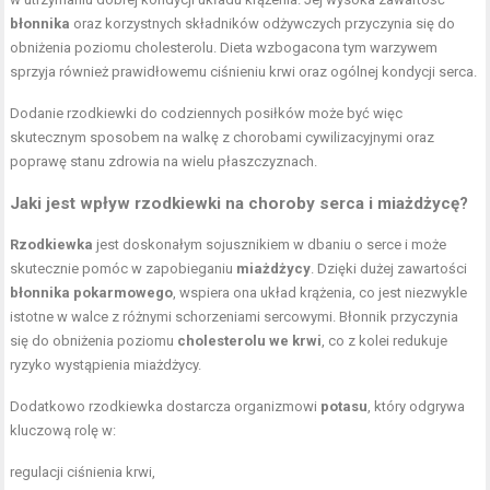
błonnika
oraz korzystnych składników odżywczych przyczynia się do
obniżenia poziomu cholesterolu. Dieta wzbogacona tym warzywem
sprzyja również prawidłowemu ciśnieniu krwi oraz ogólnej kondycji serca.
Dodanie rzodkiewki do codziennych posiłków może być więc
skutecznym sposobem na walkę z chorobami cywilizacyjnymi oraz
poprawę stanu zdrowia na wielu płaszczyznach.
Jaki jest wpływ rzodkiewki na choroby serca i miażdżycę?
Rzodkiewka
jest doskonałym sojusznikiem w dbaniu o serce i może
skutecznie pomóc w zapobieganiu
miażdżycy
. Dzięki dużej zawartości
błonnika pokarmowego
, wspiera ona układ krążenia, co jest niezwykle
istotne w walce z różnymi schorzeniami sercowymi. Błonnik przyczynia
się do obniżenia poziomu
cholesterolu we krwi
, co z kolei redukuje
ryzyko wystąpienia miażdżycy.
Dodatkowo rzodkiewka dostarcza organizmowi
potasu
, który odgrywa
kluczową rolę w:
regulacji ciśnienia krwi,