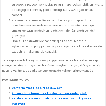
surówek, szczególnie w połączeniu z marchewką i jabłkiem. Warto
dodać jogurt naturalny jako dressing, który wzbogaci smak
całości.
Kiszone rzodkiewki
: Kiszenie to fantastyczny sposób na
przechowywanie rzodkiewek oraz nadanie im intensywnego
smaku, co czyni je idealnym dodatkiem do różnorodnych dań
głównych.
Liście rzodkiewki
: Nie zapominaj o liściach! Można je
wykorzystać do przygotowania pysznego pesto, które doskonale
uzupełnia makarony lub kanapki.
Te przepisy nie tylko są proste w przygotowaniu, ale także dostarczają
cennych wartości odżywczych – świetny wybór dla tych, którzy stawiają
na zdrową dietę. Dodatkowo zachęcają do kulinarnej kreatywności!
Powiązane wpisy:
Co warto wiedzieć o rzodkiewce?
Zdrowe śniadania przy Hashimoto: co warto jeść?
Kalafior: właściwości zdrowotne i wartości odżywcze
warzywa