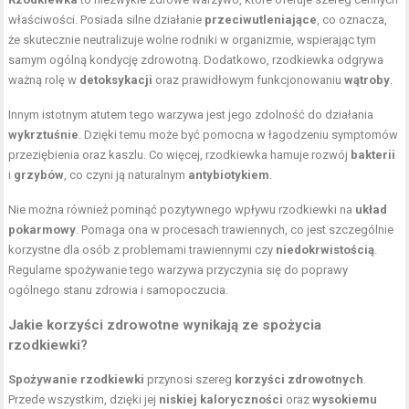
właściwości. Posiada silne działanie
przeciwutleniające
, co oznacza,
że skutecznie neutralizuje wolne rodniki w organizmie, wspierając tym
samym ogólną kondycję zdrowotną. Dodatkowo, rzodkiewka odgrywa
ważną rolę w
detoksykacji
oraz prawidłowym funkcjonowaniu
wątroby
.
Innym istotnym atutem tego warzywa jest jego zdolność do działania
wykrztuśnie
. Dzięki temu może być pomocna w łagodzeniu symptomów
przeziębienia oraz kaszlu. Co więcej, rzodkiewka hamuje rozwój
bakterii
i
grzybów
, co czyni ją naturalnym
antybiotykiem
.
Nie można również pominąć pozytywnego wpływu rzodkiewki na
układ
pokarmowy
. Pomaga ona w procesach trawiennych, co jest szczególnie
korzystne dla osób z problemami trawiennymi czy
niedokrwistością
.
Regularne spożywanie tego warzywa przyczynia się do poprawy
ogólnego stanu zdrowia i samopoczucia.
Jakie korzyści zdrowotne wynikają ze spożycia
rzodkiewki?
Spożywanie rzodkiewki
przynosi szereg
korzyści zdrowotnych
.
Przede wszystkim, dzięki jej
niskiej kaloryczności
oraz
wysokiemu