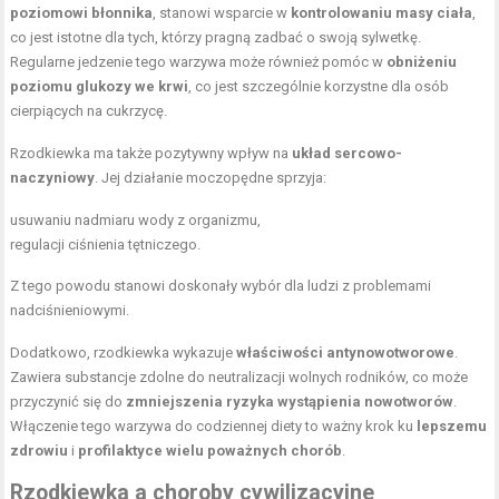
poziomowi błonnika
, stanowi wsparcie w
kontrolowaniu masy ciała
,
co jest istotne dla tych, którzy pragną zadbać o swoją sylwetkę.
Regularne jedzenie tego warzywa może również pomóc w
obniżeniu
poziomu glukozy we krwi
, co jest szczególnie korzystne dla osób
cierpiących na cukrzycę.
Rzodkiewka ma także pozytywny wpływ na
układ sercowo-
naczyniowy
. Jej działanie moczopędne sprzyja:
usuwaniu nadmiaru wody z organizmu,
regulacji ciśnienia tętniczego.
Z tego powodu stanowi doskonały wybór dla ludzi z problemami
nadciśnieniowymi.
Dodatkowo, rzodkiewka wykazuje
właściwości antynowotworowe
.
Zawiera substancje zdolne do neutralizacji wolnych rodników, co może
przyczynić się do
zmniejszenia ryzyka wystąpienia nowotworów
.
Włączenie tego warzywa do codziennej diety to ważny krok ku
lepszemu
zdrowiu
i
profilaktyce wielu poważnych chorób
.
Rzodkiewka a choroby cywilizacyjne