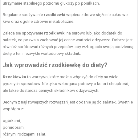
utrzymanie stabilnego poziomu glukozy po posiłkach.
Regularne spożywanie
rzodkiewki
wspiera zdrowe stężenie cukru we
krwi oraz ogólne zdrowie metaboliczne.
Zaleca się spożywanie
rzodkiewki
na surowo lub jako dodatek do
sałatek, co pozwala zachować jej cenne wartości odżywcze. Dobrze jest
również spróbować różnych przepisów, aby wzbogacić swoją codzienną
dietę o ten niezwykle wartościowy składnik.
Jak wprowadzić rzodkiewkę do diety?
Rzodkiewka
to warzywo, które można włączyć do diety na wiele
pysznych sposobów. Nie tylko wzbogaca potrawy o kolor i chrupkość,
ale także dostarcza cennych składników odżywczych.
Jednym z najłatwiejszych rozwiązań jest dodanie jej do sałatek. Świetnie
współgra z:
ogórkami,
pomidorami,
różnymi rodzajami sałat.