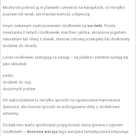
Można też pokroić ją w plasterki i umieścić na kanapkach, co nie tylko
poprawi ich smak, ale również wartość odżywczą.
Innym ciekawym zastosowaniem rzodkiewki są
surówki
. Prosta
mieszanka z tartych rzodkiewek, marchwi i jabłka, skropiona jogurtem
naturalnym lub oliwą z oliwek, stanowi zdrową przekąskę lub doskonały
dodatek do obiadu.
Liście rzodkiewki zasługują na uwagę – są jadalne i świetnie nadają się
jako składnik:
pesto,
dodatek do zup,
duszonych potraw.
Ich wykorzystanie to nie tylko sposób na ograniczenie marnowania
żywności, ale również sposób na wzbogacenie diety o dodatkowe
witaminy.
Dodatkowo warto spróbować przygotować dania główne z użyciem
rzodkiewki –
duszona wersja
tego warzywa fantastycznie komponuje