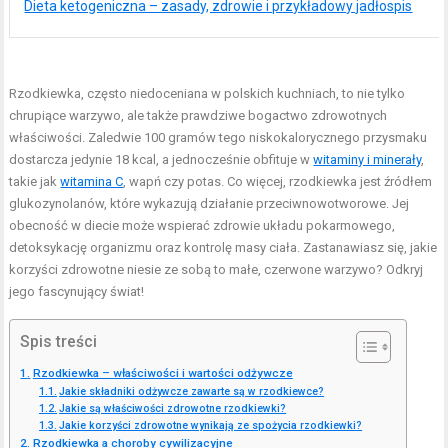
Dieta ketogeniczna – zasady, zdrowie i przykładowy jadłospis
Rzodkiewka, często niedoceniana w polskich kuchniach, to nie tylko
chrupiące warzywo, ale także prawdziwe bogactwo zdrowotnych
właściwości. Zaledwie 100 gramów tego niskokalorycznego przysmaku
dostarcza jedynie 18 kcal, a jednocześnie obfituje w
witaminy i minerały
,
takie jak
witamina C
, wapń czy potas. Co więcej, rzodkiewka jest źródłem
glukozynolanów, które wykazują działanie przeciwnowotworowe. Jej
obecność w diecie może wspierać zdrowie układu pokarmowego,
detoksykację organizmu oraz kontrolę masy ciała. Zastanawiasz się, jakie
korzyści zdrowotne niesie ze sobą to małe, czerwone warzywo? Odkryj
jego fascynujący świat!
Spis treści
Rzodkiewka – właściwości i wartości odżywcze
Jakie składniki odżywcze zawarte są w rzodkiewce?
Jakie są właściwości zdrowotne rzodkiewki?
Jakie korzyści zdrowotne wynikają ze spożycia rzodkiewki?
Rzodkiewka a choroby cywilizacyjne