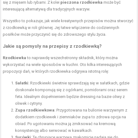
się z mięsem lub rybami. Z kolei
pieczona rzodkiewka
może być
interesującą alternatywą dla tradycyjnych warzyw.
Wszystko to pokazuje, jak wiele kreatywnych przepisów można stworzyć
z rzodkiewką w roli głównej. Jej łatwe włączenie do codziennych
posiłków może przyczynić się do zdrowszego stylu życia.
Jakie są pomysły na przepisy z rzodkiewką?
Rzodkiewka
to naprawdę wszechstronny składnik, który można
wykorzystać na wiele sposobów w kuchni. Oto kilka interesujących
propozycji dań, w których rzodkiewka odgrywa istotną rolę:
Sałatki
: Rzodkiewki świetnie sprawdzają się w sałatkach, gdzie
doskonale komponują się z ogórkami, pomidorami oraz serem
feta. Idealnym dopełnieniem będzie dressing na bazie oliwy z
oliwek i cytryny.
Zupa rzodkiewkowa
: Przygotowana na bulionie warzywnym z
dodatkiem rzodkiewek i ziemniaków zupa to zdrowa opcja na
obiad. Po ugotowaniu można ją zmiksować na kremową
konsystencję albo serwować w kawałkach.
Surówki
: Te chrupiące warzywa znakomicie nadają się do