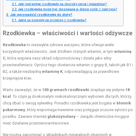
Jaki jest wpływ rzodkiewki na choroby serca i miażdżycę?
Jak rzodkiewka może być stosowana w diecie osób z cukrzycą?
Jak wprowadzić rzodkiewkę do diety?
Jakie są pomysły na przepisy z rzodkiewką?
Rzodkiewka – właściwości i wartości odżywcze
Rzodkiewka
to niezwykle zdrowe warzywo, które oferuje wiele
korzystnych właściwości. Jest źródłem różnych witamin, w tym
witaminę
C
, która wspiera nasz układ odpornościowy i działa jako silny
przeciwutleniacz. Oprócz tego dostarcza witamin z grupy B, takich jak B1 i
B2, a także niezbędną
witaminę K
, odpowiadającą za prawidłowe
krzepnięcie krwi.
Warto zauważyć, że w
100 gramach rzodkiewki
znajduje się jedynie
18
kcal
. To czyni ją doskonałym niskokalorycznym wyborem dla tych, którzy
chcą dbać o swoją sylwetkę. Ponadto rzodkiewka jest bogata w
błonnik
pokarmowy
, który wspomaga trawienie oraz potęguje uczucie sytości po
posiłku. Zawiera również
glukozynolany
– związki chemiczne mogące
mieć działanie przeciwnowotworowe.
Nie można zapominać o składnikach mineralnych obecnych w