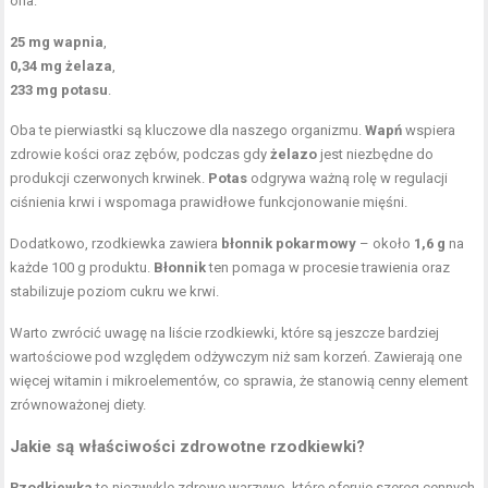
ona:
25 mg wapnia
,
0,34 mg żelaza
,
233 mg potasu
.
Oba te pierwiastki są kluczowe dla naszego organizmu.
Wapń
wspiera
zdrowie kości oraz zębów, podczas gdy
żelazo
jest niezbędne do
produkcji czerwonych krwinek.
Potas
odgrywa ważną rolę w regulacji
ciśnienia krwi i wspomaga prawidłowe funkcjonowanie mięśni.
Dodatkowo, rzodkiewka zawiera
błonnik pokarmowy
– około
1,6 g
na
każde 100 g produktu.
Błonnik
ten pomaga w procesie trawienia oraz
stabilizuje poziom cukru we krwi.
Warto zwrócić uwagę na liście rzodkiewki, które są jeszcze bardziej
wartościowe pod względem odżywczym niż sam korzeń. Zawierają one
więcej witamin i mikroelementów, co sprawia, że stanowią cenny element
zrównoważonej diety.
Jakie są właściwości zdrowotne rzodkiewki?
Rzodkiewka
to niezwykle zdrowe warzywo, które oferuje szereg cennych