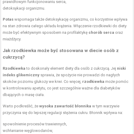
prawidłowym funkcjonowaniu serca,
detoksykacji organizmu.
Potas
wspomaga także detoksykację organizmu, co korzystnie wpływa
na stan zdrowia całego układu krążenia. Włączenie rzodkiewki do diety
może być efektywnym sposobem na profilaktykę
chorób serca
oraz
miażdżycy.
Jak rzodkiewka może być stosowana w diecie osób z
cukrzycą?
Rzodkiewka
to doskonały element diety dla osób z cukrzycą. Jej
niski
indeks glikemiczny
sprawia, że spożycie nie prowadzi do nagłych
skoków poziomu glukozy we krwi. Co więcej,
rzodkiewka
może pomóc
w kontrolowaniu apetytu, co jest szczególnie ważne dla diabetyków
dbających o masę ciała.
Warto podkreślić, że
wysoka zawartość błonnika
w tym warzywie
przyczynia się do lepszej regulacji stężenia cukru. Błonnik wpływa na:
spowolnienie procesów trawiennych,
wchłanianie węglowodanów,