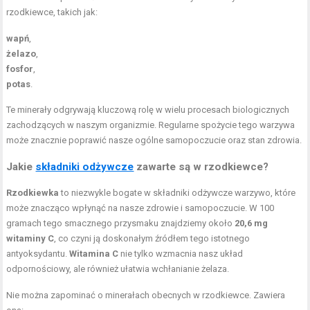
rzodkiewce, takich jak:
wapń
,
żelazo
,
fosfor
,
potas
.
Te minerały odgrywają kluczową rolę w wielu procesach biologicznych
zachodzących w naszym organizmie. Regularne spożycie tego warzywa
może znacznie poprawić nasze ogólne samopoczucie oraz stan zdrowia.
Jakie
składniki odżywcze
zawarte są w rzodkiewce?
Rzodkiewka
to niezwykle bogate w składniki odżywcze warzywo, które
może znacząco wpłynąć na nasze zdrowie i samopoczucie. W 100
gramach tego smacznego przysmaku znajdziemy około
20,6 mg
witaminy C
, co czyni ją doskonałym źródłem tego istotnego
antyoksydantu.
Witamina C
nie tylko wzmacnia nasz układ
odpornościowy, ale również ułatwia wchłanianie żelaza.
Nie można zapominać o minerałach obecnych w rzodkiewce. Zawiera