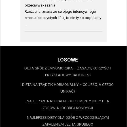
przeciwwskazania
Rzeżucha, znana ze swojego intensywnego
smaku i soczystych liści, to nie tylko popularny
…
LOSOWE
DIETA ŚRÓDZIEMNOMORSKA – ZASADY, KORZYŚCI I
PRZYKŁADOWY JADŁOSPIS
DIETA NA TRĄDZIK HORMONALNY – CO JEŚĆ, A CZEGO
UNIKAĆ?
NAJLEPSZE NATURALNE SUPLEMENTY DIETY DLA
ZDROWIA I DOBREJ KONDYCJI
NAJLEPSZE DIETY DLA OSÓB Z WRZODZIEJĄCYM
ZAPALENIEM JELITA GRUBEGO