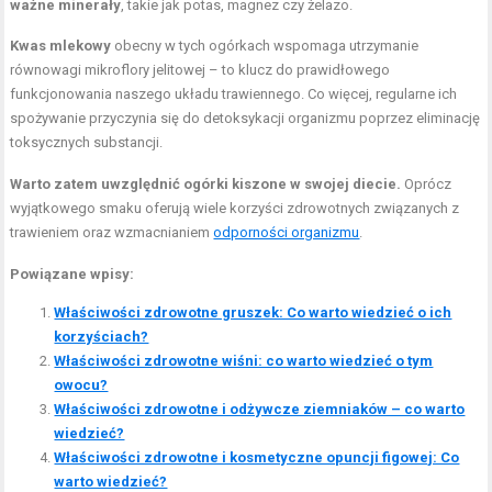
ważne minerały
, takie jak potas, magnez czy żelazo.
Kwas mlekowy
obecny w tych ogórkach wspomaga utrzymanie
równowagi mikroflory jelitowej – to klucz do prawidłowego
funkcjonowania naszego układu trawiennego. Co więcej, regularne ich
spożywanie przyczynia się do detoksykacji organizmu poprzez eliminację
toksycznych substancji.
Warto zatem uwzględnić ogórki kiszone w swojej diecie.
Oprócz
wyjątkowego smaku oferują wiele korzyści zdrowotnych związanych z
trawieniem oraz wzmacnianiem
odporności organizmu
.
Powiązane wpisy:
Właściwości zdrowotne gruszek: Co warto wiedzieć o ich
korzyściach?
Właściwości zdrowotne wiśni: co warto wiedzieć o tym
owocu?
Właściwości zdrowotne i odżywcze ziemniaków – co warto
wiedzieć?
Właściwości zdrowotne i kosmetyczne opuncji figowej: Co
warto wiedzieć?