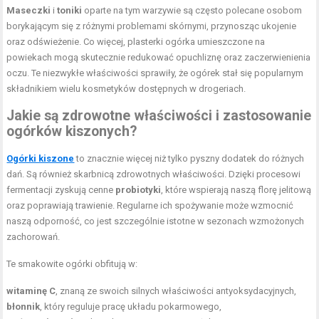
Maseczki
i
toniki
oparte na tym warzywie są często polecane osobom
borykającym się z różnymi problemami skórnymi, przynosząc ukojenie
oraz odświeżenie. Co więcej, plasterki ogórka umieszczone na
powiekach mogą skutecznie redukować opuchliznę oraz zaczerwienienia
oczu. Te niezwykłe właściwości sprawiły, że ogórek stał się popularnym
składnikiem wielu kosmetyków dostępnych w drogeriach.
Jakie są zdrowotne właściwości i zastosowanie
ogórków kiszonych?
Ogórki kiszone
to znacznie więcej niż tylko pyszny dodatek do różnych
dań. Są również skarbnicą zdrowotnych właściwości. Dzięki procesowi
fermentacji zyskują cenne
probiotyki
, które wspierają naszą florę jelitową
oraz poprawiają trawienie. Regularne ich spożywanie może wzmocnić
naszą odporność, co jest szczególnie istotne w sezonach wzmożonych
zachorowań.
Te smakowite ogórki obfitują w:
witaminę C
, znaną ze swoich silnych właściwości antyoksydacyjnych,
błonnik
, który reguluje pracę układu pokarmowego,