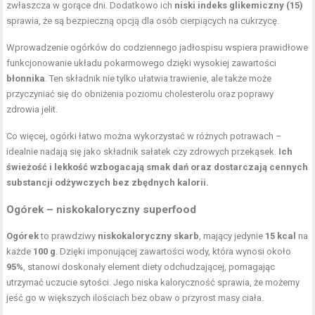
zwłaszcza w gorące dni. Dodatkowo ich
niski indeks glikemiczny (15)
sprawia, że są bezpieczną opcją dla osób cierpiących na cukrzycę.
Wprowadzenie ogórków do codziennego jadłospisu wspiera prawidłowe
funkcjonowanie układu pokarmowego dzięki wysokiej zawartości
błonnika
. Ten składnik nie tylko ułatwia trawienie, ale także może
przyczyniać się do obniżenia poziomu cholesterolu oraz poprawy
zdrowia jelit.
Co więcej, ogórki łatwo można wykorzystać w różnych potrawach –
idealnie nadają się jako składnik sałatek czy zdrowych przekąsek.
Ich
świeżość i lekkość wzbogacają smak dań oraz dostarczają cennych
substancji odżywczych bez zbędnych kalorii.
Ogórek – niskokaloryczny superfood
Ogórek
to prawdziwy
niskokaloryczny skarb
, mający jedynie
15 kcal
na
każde
100 g
. Dzięki imponującej zawartości wody, która wynosi około
95%
, stanowi doskonały element diety odchudzającej, pomagając
utrzymać uczucie sytości. Jego niska kaloryczność sprawia, że możemy
jeść go w większych ilościach bez obaw o przyrost masy ciała.