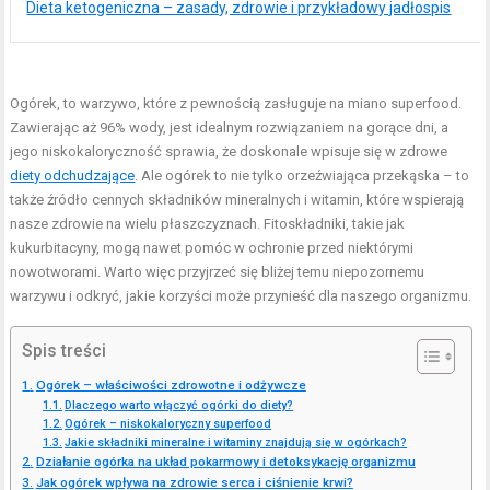
Dieta ketogeniczna – zasady, zdrowie i przykładowy jadłospis
Ogórek, to warzywo, które z pewnością zasługuje na miano superfood.
Zawierając aż 96% wody, jest idealnym rozwiązaniem na gorące dni, a
jego niskokaloryczność sprawia, że doskonale wpisuje się w zdrowe
diety odchudzające
. Ale ogórek to nie tylko orzeźwiająca przekąska – to
także źródło cennych składników mineralnych i witamin, które wspierają
nasze zdrowie na wielu płaszczyznach. Fitoskładniki, takie jak
kukurbitacyny, mogą nawet pomóc w ochronie przed niektórymi
nowotworami. Warto więc przyjrzeć się bliżej temu niepozornemu
warzywu i odkryć, jakie korzyści może przynieść dla naszego organizmu.
Spis treści
Ogórek – właściwości zdrowotne i odżywcze
Dlaczego warto włączyć ogórki do diety?
Ogórek – niskokaloryczny superfood
Jakie składniki mineralne i witaminy znajdują się w ogórkach?
Działanie ogórka na układ pokarmowy i detoksykację organizmu
Jak ogórek wpływa na zdrowie serca i ciśnienie krwi?