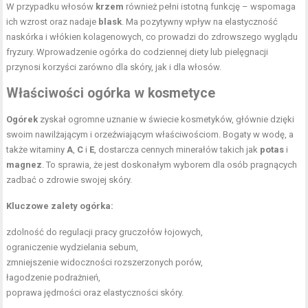
W przypadku włosów
krzem
również pełni istotną funkcję – wspomaga
ich wzrost oraz nadaje
blask
. Ma pozytywny wpływ na elastyczność
naskórka i włókien kolagenowych, co prowadzi do zdrowszego wyglądu
fryzury. Wprowadzenie ogórka do codziennej diety lub pielęgnacji
przynosi korzyści zarówno dla skóry, jak i dla włosów.
Właściwości ogórka w kosmetyce
Ogórek
zyskał ogromne uznanie w świecie kosmetyków, głównie dzięki
swoim nawilżającym i orzeźwiającym właściwościom. Bogaty w wodę, a
także witaminy
A
,
C
i
E
, dostarcza cennych minerałów takich jak
potas
i
magnez
. To sprawia, że jest doskonałym wyborem dla osób pragnących
zadbać o zdrowie swojej skóry.
Kluczowe zalety ogórka:
zdolność do regulacji pracy gruczołów łojowych,
ograniczenie wydzielania sebum,
zmniejszenie widoczności rozszerzonych porów,
łagodzenie podrażnień,
poprawa jędrności oraz elastyczności skóry.