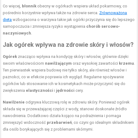
Co więcej,
błonnik
obecny w ogórkach wspiera układ pokarmowy, co
pośrednio korzystnie wpływa także na zdrowie serca.
Zrównoważona
dieta
wzbogacona o warzywa takie jak ogórki przyczynia się do lepszego
samopoczucia i zmniejsza ryzyko wystąpienia
chorób sercowo-
naczyniowych
.
Jak ogórek wpływa na zdrowie skóry i włosów?
Ogórek
znacząco wpływa na kondycję skóry i włosów, głównie dzięki
swoim właściwościom
nawilżającym
oraz wysokiej zawartości
krzemu
.
Ten pierwiastek wspiera budowę nie tylko skóry, ale również włosów i
paznokci, co w efekcie poprawia ich wygląd. Regularne spożywanie
ogórków lub stosowanie ich w kosmetykach może przyczynić się do
zwiększenia
elastyczności
i
jędrności
cery.
Nawilżenie
odgrywa kluczową rolę w zdrowiu skóry. Ponieważ ogórek
składa się w przeważającej części z wody, stanowi doskonałe źródło
nawodnienia. Dodatkowo działa kojąco na podrażnienia i pomaga
zmniejszyć widoczność
przebarwień
, co czyni go idealnym składnikiem
dla osób borykających się z problemami skórnymi.