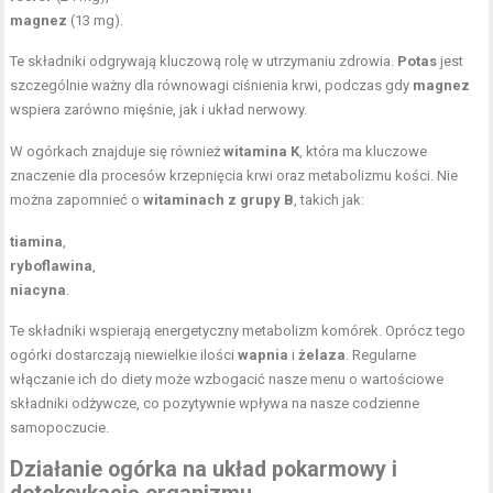
magnez
(13 mg).
Te składniki odgrywają kluczową rolę w utrzymaniu zdrowia.
Potas
jest
szczególnie ważny dla równowagi ciśnienia krwi, podczas gdy
magnez
wspiera zarówno mięśnie, jak i układ nerwowy.
W ogórkach znajduje się również
witamina K
, która ma kluczowe
znaczenie dla procesów krzepnięcia krwi oraz metabolizmu kości. Nie
można zapomnieć o
witaminach z grupy B
, takich jak:
tiamina
,
ryboflawina
,
niacyna
.
Te składniki wspierają energetyczny metabolizm komórek. Oprócz tego
ogórki dostarczają niewielkie ilości
wapnia
i
żelaza
. Regularne
włączanie ich do diety może wzbogacić nasze menu o wartościowe
składniki odżywcze, co pozytywnie wpływa na nasze codzienne
samopoczucie.
Działanie ogórka na układ pokarmowy i