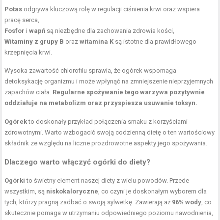
Potas
odgrywa kluczową rolę w regulacji ciśnienia krwi oraz wspiera
pracę serca,
Fosfor
i
wapń
są niezbędne dla zachowania zdrowia kości,
Witaminy z grupy B
oraz
witamina K
są istotne dla prawidłowego
krzepnięcia krwi.
Wysoka zawartość chlorofilu sprawia, że ogórek wspomaga
detoksykację organizmu i może wpłynąć na zmniejszenie nieprzyjemnych
zapachów ciała.
Regularne spożywanie tego warzywa pozytywnie
oddziałuje na metabolizm oraz przyspiesza usuwanie toksyn.
Ogórek
to doskonały przykład połączenia smaku z korzyściami
zdrowotnymi. Warto wzbogacić swoją codzienną dietę o ten wartościowy
składnik ze względu na liczne prozdrowotne aspekty jego spożywania.
Dlaczego warto włączyć ogórki do diety?
Ogórki
to świetny element naszej diety z wielu powodów. Przede
wszystkim, są
niskokaloryczne
, co czyni je doskonałym wyborem dla
tych, którzy pragną zadbać o swoją sylwetkę. Zawierają aż
96% wody
, co
skutecznie pomaga w utrzymaniu odpowiedniego poziomu nawodnienia,