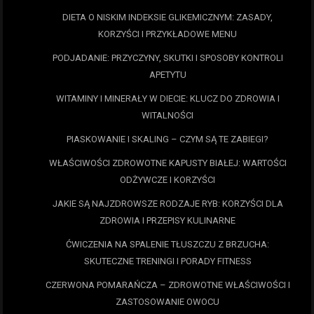
DIETA O NISKIM INDEKSIE GLIKEMICZNYM: ZASADY,
KORZYŚCI I PRZYKŁADOWE MENU
PODJADANIE: PRZYCZYNY, SKUTKI I SPOSOBY KONTROLI
APETYTU
WITAMINY I MINERAŁY W DIECIE: KLUCZ DO ZDROWIA I
WITALNOŚCI
PIASKOWANIE I SKALING – CZYM SĄ TE ZABIEGI?
WŁAŚCIWOŚCI ZDROWOTNE KAPUSTY BIAŁEJ: WARTOŚCI
ODŻYWCZE I KORZYŚCI
JAKIE SĄ NAJZDROWSZE RODZAJE RYB: KORZYŚCI DLA
ZDROWIA I PRZEPISY KULINARNE
ĆWICZENIA NA SPALENIE TŁUSZCZU Z BRZUCHA:
SKUTECZNE TRENINGI I PORADY FITNESS
CZERWONA POMARAŃCZA – ZDROWOTNE WŁAŚCIWOŚCI I
ZASTOSOWANIE OWOCU