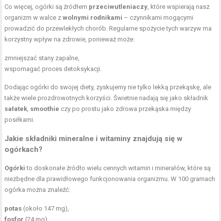
Co więcej, ogórki są źródłem
przeciwutleniaczy
, które wspierają nasz
organizm w walce z
wolnymi rodnikami
– czynnikami mogącymi
prowadzić do przewlekłych chorób. Regularne spożycie tych warzyw ma
korzystny wpływ na zdrowie, ponieważ może:
zmniejszać stany zapalne,
wspomagać proces detoksykacji.
Dodając ogórki do swojej diety, zyskujemy nie tylko lekką przekąskę, ale
także wiele prozdrowotnych korzyści. Świetnie nadają się jako składnik
sałatek
,
smoothie
czy po prostu jako zdrowa przekąska między
posiłkami.
Jakie składniki mineralne i witaminy znajdują się w
ogórkach?
Ogórki
to doskonałe źródło wielu cennych witamin i minerałów, które są
niezbędne dla prawidłowego funkcjonowania organizmu. W 100 gramach
ogórka można znaleźć:
potas
(około 147 mg),
fosfor
(24 mg),