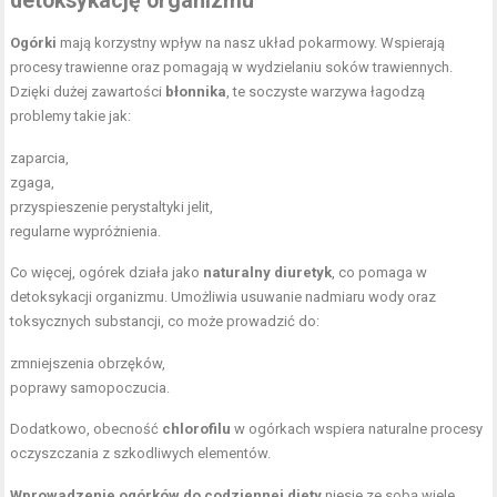
detoksykację organizmu
Ogórki
mają korzystny wpływ na nasz układ pokarmowy. Wspierają
procesy trawienne oraz pomagają w wydzielaniu soków trawiennych.
Dzięki dużej zawartości
błonnika
, te soczyste warzywa łagodzą
problemy takie jak:
zaparcia,
zgaga,
przyspieszenie perystaltyki jelit,
regularne wypróżnienia.
Co więcej, ogórek działa jako
naturalny diuretyk
, co pomaga w
detoksykacji organizmu. Umożliwia usuwanie nadmiaru wody oraz
toksycznych substancji, co może prowadzić do:
zmniejszenia obrzęków,
poprawy samopoczucia.
Dodatkowo, obecność
chlorofilu
w ogórkach wspiera naturalne procesy
oczyszczania z szkodliwych elementów.
Wprowadzenie ogórków do codziennej diety
niesie ze sobą wiele