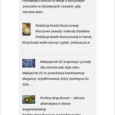
Profilaktyka chorób to temat o kluczowym
znaczeniu w dzisiejszych czasach, gdy
zdrowie stało …
Redukcja tkanki tłuszczowej:
kluczowe zasady i metody działania
Redukcja tkanki tłuszczowej to temat,
który budzi wiele emocji i pytań, zwłaszcza w
…
Makijaże lat 20: Inspiracje i porady
dla miłośniczek stylu retro
Makijaż lat 20. to prawdziwa kwintesencja
elegancji i wyrafinowania, który zachwyca do
dziś. …
Rośliny strączkowe – zdrowa
alternatywa w diecie
wegetariańskiej
Rośliny strączkowe to niezwykle ważny