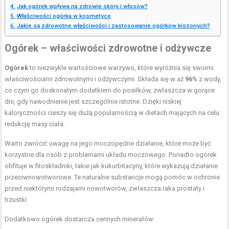
Jak ogórek wpływa na zdrowie skóry i włosów?
Właściwości ogórka w kosmetyce
Jakie są zdrowotne właściwości i zastosowanie ogórków kiszonych?
Ogórek – właściwości zdrowotne i odżywcze
Ogórek
to niezwykle wartościowe warzywo, które wyróżnia się swoimi
właściwościami zdrowotnymi i odżywczymi. Składa się w aż
96%
z wody,
co czyni go doskonałym dodatkiem do posiłków, zwłaszcza w gorące
dni, gdy nawodnienie jest szczególnie istotne. Dzięki niskiej
kaloryczności cieszy się dużą popularnością w dietach mających na celu
redukcję masy ciała.
Warto zwrócić uwagę na jego moczopędne działanie, które może być
korzystne dla osób z problemami układu moczowego. Ponadto ogórek
obfituje w fitoskładniki, takie jak kukurbitacyny, które wykazują działanie
przeciwnowotworowe. Te naturalne substancje mogą pomóc w ochronie
przed niektórymi rodzajami nowotworów, zwłaszcza raka prostaty i
trzustki.
Dodatkowo ogórek dostarcza cennych minerałów: