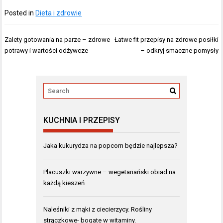
Posted in
Dieta i zdrowie
Nawigacja
Zalety gotowania na parze – zdrowe
Łatwe fit przepisy na zdrowe posiłki
wpisu
potrawy i wartości odżywcze
– odkryj smaczne pomysły
KUCHNIA I PRZEPISY
Jaka kukurydza na popcorn będzie najlepsza?
Placuszki warzywne – wegetariański obiad na
każdą kieszeń
Naleśniki z mąki z ciecierzycy. Rośliny
strączkowe- bogate w witaminy.