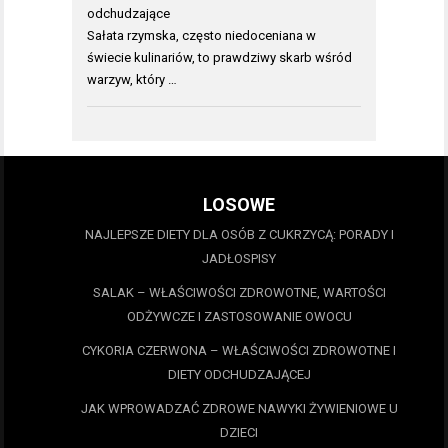
odchudzające
Sałata rzymska, często niedoceniana w
świecie kulinariów, to prawdziwy skarb wśród
warzyw, który …
LOSOWE
NAJLEPSZE DIETY DLA OSÓB Z CUKRZYCĄ: PORADY I
JADŁOSPISY
SALAK – WŁAŚCIWOŚCI ZDROWOTNE, WARTOŚCI
ODŻYWCZE I ZASTOSOWANIE OWOCU
CYKORIA CZERWONA – WŁAŚCIWOŚCI ZDROWOTNE I
DIETY ODCHUDZAJĄCEJ
JAK WPROWADZAĆ ZDROWE NAWYKI ŻYWIENIOWE U
DZIECI