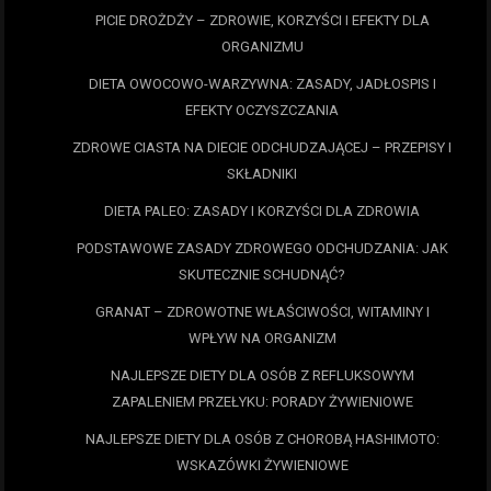
PICIE DROŻDŻY – ZDROWIE, KORZYŚCI I EFEKTY DLA
ORGANIZMU
DIETA OWOCOWO-WARZYWNA: ZASADY, JADŁOSPIS I
EFEKTY OCZYSZCZANIA
ZDROWE CIASTA NA DIECIE ODCHUDZAJĄCEJ – PRZEPISY I
SKŁADNIKI
DIETA PALEO: ZASADY I KORZYŚCI DLA ZDROWIA
PODSTAWOWE ZASADY ZDROWEGO ODCHUDZANIA: JAK
SKUTECZNIE SCHUDNĄĆ?
GRANAT – ZDROWOTNE WŁAŚCIWOŚCI, WITAMINY I
WPŁYW NA ORGANIZM
NAJLEPSZE DIETY DLA OSÓB Z REFLUKSOWYM
ZAPALENIEM PRZEŁYKU: PORADY ŻYWIENIOWE
NAJLEPSZE DIETY DLA OSÓB Z CHOROBĄ HASHIMOTO:
WSKAZÓWKI ŻYWIENIOWE