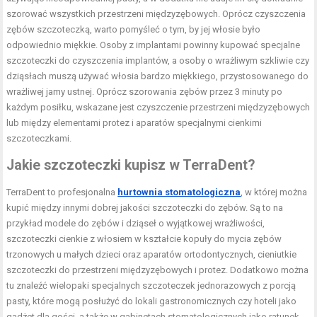
szorować wszystkich przestrzeni międzyzębowych. Oprócz czyszczenia
zębów szczoteczką, warto pomyśleć o tym, by jej włosie było
odpowiednio miękkie. Osoby z implantami powinny kupować specjalne
szczoteczki do czyszczenia implantów, a osoby o wrażliwym szkliwie czy
dziąsłach muszą używać włosia bardzo miękkiego, przystosowanego do
wrażliwej jamy ustnej. Oprócz szorowania zębów przez 3 minuty po
każdym posiłku, wskazane jest czyszczenie przestrzeni międzyzębowych
lub między elementami protez i aparatów specjalnymi cienkimi
szczoteczkami.
Jakie szczoteczki kupisz w TerraDent?
TerraDent to profesjonalna
hurtownia stomatologiczna
, w której można
kupić między innymi dobrej jakości szczoteczki do zębów. Są to na
przykład modele do zębów i dziąseł o wyjątkowej wrażliwości,
szczoteczki cienkie z włosiem w kształcie kopuły do mycia zębów
trzonowych u małych dzieci oraz aparatów ortodontycznych, cieniutkie
szczoteczki do przestrzeni międzyzębowych i protez. Dodatkowo można
tu znaleźć wielopaki specjalnych szczoteczek jednorazowych z porcją
pasty, które mogą posłużyć do lokali gastronomicznych czy hoteli jako
gadżet dla gości, a także w gabinetach stomatologicznych jako ratunek