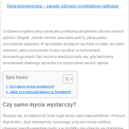
Dieta ketogeniczna – zasady, zdrowie i przykładowy jadłospis
Codzienna higiena jamy ustnej jest podstawą utrzymania zdrowia swoich
zębów i dziąseł. Jednak nie bez znaczenia jest to, jakiej pasty i
szczoteczki używamy. W sprzedaży dostępne są różne modele, ale warto
wiedzieć, jakie szczoteczki można spotkać w hurtowniach
stomatologicznych. Być może ta wiedza przyda się, gdy będziemy
poszukiwali idealnego sposobu na czyszczenie swoich zębów.
Spis treści
Czy samo mycia wystarczy?
Jakie szczoteczki kupisz w TerraDent?
Czy samo mycia wystarczy?
Okazuje się, że większość ludzi myje swoje zęby nieprawidłowo. Robią to
zbyt krótko, zbyt intensywnie, naruszając przy tym swoje szkliwo,
używając nieodpowiedniej pasty, a w dodatku nie udaje im się dokładnie