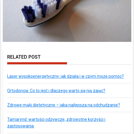
RELATED POST
Laser wysokoenergetyczny: jak działa i w czym może pomóc?
Ortodoncja: Co to jest i dlaczego warto się nią zająć?
Zdrowe mąki dietetyczne – jaka najlepsza na odchudzanie?
Tamarynd: wartości odżywcze, zdrowotne korzyści i
zastosowania