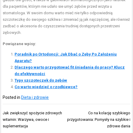
dla pacjentów, którym nie udało sie umyć zębów przed wizyta u
stomatologa. W swoim domu warto mieć nie tylko odpowiednią
szczoteczkę do swojego szkliwa i zmieniać ją jak najczęściej, ale również
zadbać o akcesoria do czyszczenia trudniej dostępnych przestrzeni
zębowych.
Powiązane wpisy:
Poradnik po Ortodoncji: Jak Dbać o Zęby Po Założeniu
Aparatu?
Dlaczego warto przygotować fit śniadania do pracy? Klucz
do efektywności
Typy szczoteczek do zębów
Co warto wiedzieć o rzodkiewce?
Posted in
Dieta i zdrowie
Nawigacja
Jak zwiększyć spożycie zdrowych
Co na kolację szybkiego
wpisu
witamin: Warzywa, owoce i
przygotowania: Pomysły na szybkie i
suplementacja
zdrowe dania