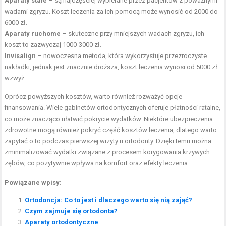
Aparaty stałe
– są najczęściej wybierane przez pacjentów z poważnymi
wadami zgryzu. Koszt leczenia za ich pomocą może wynosić od 2000 do
6000 zł.
Aparaty ruchome
– skuteczne przy mniejszych wadach zgryzu, ich
koszt to zazwyczaj 1000-3000 zł.
Invisalign
– nowoczesna metoda, która wykorzystuje przezroczyste
nakładki, jednak jest znacznie droższa, koszt leczenia wynosi od 5000 zł
wzwyż.
Oprócz powyższych kosztów, warto również rozważyć opcje
finansowania. Wiele gabinetów ortodontycznych oferuje płatności ratalne,
co może znacząco ułatwić pokrycie wydatków. Niektóre ubezpieczenia
zdrowotne mogą również pokryć część kosztów leczenia, dlatego warto
zapytać o to podczas pierwszej wizyty u ortodonty. Dzięki temu można
zminimalizować wydatki związane z procesem korygowania krzywych
zębów, co pozytywnie wpływa na komfort oraz efekty leczenia.
Powiązane wpisy:
Ortodoncja: Co to jest i dlaczego warto się nią zająć?
Czym zajmuje się ortodonta?
Aparaty ortodontyczne