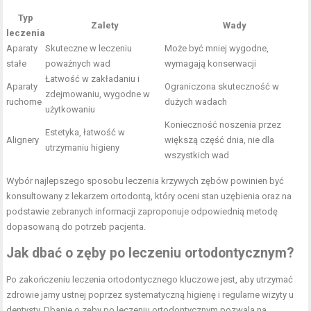
Typ
Zalety
Wady
leczenia
Aparaty
Skuteczne w leczeniu
Może być mniej wygodne,
stałe
poważnych wad
wymagają konserwacji
Łatwość w zakładaniu i
Aparaty
Ograniczona skuteczność w
zdejmowaniu, wygodne w
ruchome
dużych wadach
użytkowaniu
Konieczność noszenia przez
Estetyka, łatwość w
Alignery
większą część dnia, nie dla
utrzymaniu higieny
wszystkich wad
Wybór najlepszego sposobu leczenia krzywych zębów powinien być
konsultowany z lekarzem ortodontą, który oceni stan uzębienia oraz na
podstawie zebranych informacji zaproponuje odpowiednią metodę
dopasowaną do potrzeb pacjenta.
Jak dbać o zęby po leczeniu ortodontycznym?
Po zakończeniu leczenia ortodontycznego kluczowe jest, aby utrzymać
zdrowie jamy ustnej poprzez systematyczną higienę i regularne wizyty u
dentysty. Dbanie o zęby po leczeniu ortodontycznym pozwala na