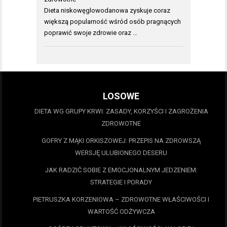
Dieta niskowęglowodanowa zyskuje coraz
większą popularność wśród osób pragnących
poprawić swoje zdrowie oraz …
LOSOWE
DIETA WG GRUPY KRWI: ZASADY, KORZYŚCI I ZAGROŻENIA
ZDROWOTNE
GOFRY Z MĄKI ORKISZOWEJ: PRZEPIS NA ZDROWSZĄ
WERSJĘ ULUBIONEGO DESERU
JAK RADZIĆ SOBIE Z EMOCJONALNYM JEDZENIEM:
STRATEGIE I PORADY
PIETRUSZKA KORZENIOWA – ZDROWOTNE WŁAŚCIWOŚCI I
WARTOŚĆ ODŻYWCZA