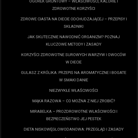
OGÓREK GRUNTOWY – WŁAŚCIWOŚCI, KALORIE I
ZDROWOTNE KORZYŚCI
ZDROWE CIASTA NA DIECIE ODCHUDZAJĄCEJ – PRZEPISY I
SKŁADNIKI
JAK SKUTECZNIE NAWODNIĆ ORGANIZM? POZNAJ
KLUCZOWE METODY I ZASADY
KORZYŚCI ZDROWOTNE SUROWYCH WARZYW I OWOCÓW
W DIECIE
GULASZ Z KRÓLIKA: PRZEPIS NA AROMATYCZNE I BOGATE
W SMAKI DANIE
NIEZWYKŁE WŁAŚCIWOŚCI
MĄKA RAZOWA – CO MOŻNA Z NIEJ ZROBIĆ?
MIRABELKA – PROZDROWOTNE WŁAŚCIWOŚCI I
BEZPIECZEŃSTWO JEJ PESTEK
DIETA NISKOWĘGLOWODANOWA: PRZEGLĄD I ZASADY