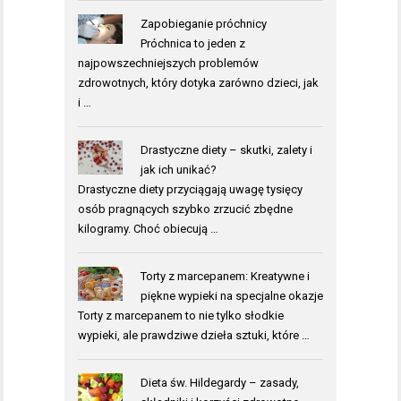
Zapobieganie próchnicy
Próchnica to jeden z
najpowszechniejszych problemów
zdrowotnych, który dotyka zarówno dzieci, jak
i …
Drastyczne diety – skutki, zalety i
jak ich unikać?
Drastyczne diety przyciągają uwagę tysięcy
osób pragnących szybko zrzucić zbędne
kilogramy. Choć obiecują …
Torty z marcepanem: Kreatywne i
piękne wypieki na specjalne okazje
Torty z marcepanem to nie tylko słodkie
wypieki, ale prawdziwe dzieła sztuki, które …
Dieta św. Hildegardy – zasady,