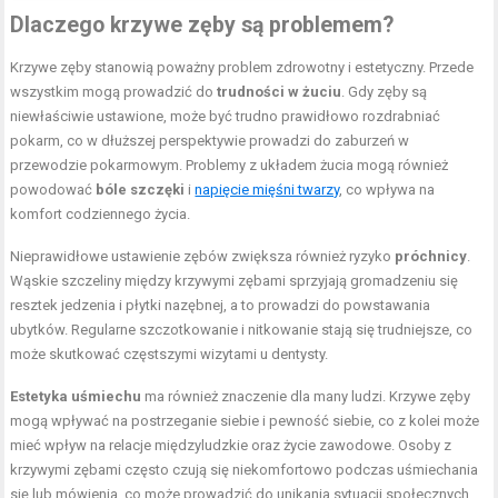
Dlaczego krzywe zęby są problemem?
Krzywe zęby stanowią poważny problem zdrowotny i estetyczny. Przede
wszystkim mogą prowadzić do
trudności w żuciu
. Gdy zęby są
niewłaściwie ustawione, może być trudno prawidłowo rozdrabniać
pokarm, co w dłuższej perspektywie prowadzi do zaburzeń w
przewodzie pokarmowym. Problemy z układem żucia mogą również
powodować
bóle szczęki
i
napięcie mięśni twarzy
, co wpływa na
komfort codziennego życia.
Nieprawidłowe ustawienie zębów zwiększa również ryzyko
próchnicy
.
Wąskie szczeliny między krzywymi zębami sprzyjają gromadzeniu się
resztek jedzenia i płytki nazębnej, a to prowadzi do powstawania
ubytków. Regularne szczotkowanie i nitkowanie stają się trudniejsze, co
może skutkować częstszymi wizytami u dentysty.
Estetyka uśmiechu
ma również znaczenie dla many ludzi. Krzywe zęby
mogą wpływać na postrzeganie siebie i pewność siebie, co z kolei może
mieć wpływ na relacje międzyludzkie oraz życie zawodowe. Osoby z
krzywymi zębami często czują się niekomfortowo podczas uśmiechania
się lub mówienia, co może prowadzić do unikania sytuacji społecznych.