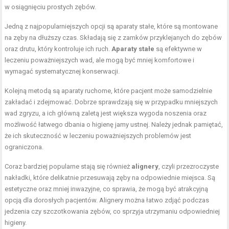
w osiągnięciu prostych zębów.
Jedną z najpopularniejszych opcji są aparaty stałe, które są montowane
na zęby na dłuższy czas. Składają się z zamków przyklejanych do zębów
oraz drutu, który kontroluje ich ruch.
Aparaty stałe
są efektywne w
leczeniu poważniejszych wad, ale mogą być mniej komfortowe i
wymagać systematycznej konserwacji.
Kolejną metodą są aparaty ruchome, które pacjent może samodzielnie
zakładać i zdejmować. Dobrze sprawdzają się w przypadku mniejszych
wad zgryzu, a ich główną zaletą jest większa wygoda noszenia oraz
możliwość łatwego dbania o higienę jamy ustnej. Należy jednak pamiętać,
że ich skuteczność w leczeniu poważniejszych problemów jest
ograniczona.
Coraz bardziej popularne stają się również
alignery
, czyli przezroczyste
nakładki, które delikatnie przesuwają zęby na odpowiednie miejsca. Są
estetyczne oraz mniej inwazyjne, co sprawia, że mogą być atrakcyjną
opcją dla dorosłych pacjentów. Alignery można łatwo zdjąć podczas
jedzenia czy szczotkowania zębów, co sprzyja utrzymaniu odpowiedniej
higieny.