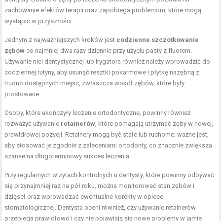
zachowanie efektów terapii oraz zapobiega problemom, które mogą
wystąpić w przyszłości.
Jednym z najważniejszych kroków jest
codzienne szczotkowanie
zębów
co najmniej dwa razy dziennie przy użyciu pasty z fluorem.
Używanie nici dentystycznej lub irygatora również należy wprowadzić do
codziennej rutyny, aby usunąć resztki pokarmowe i płytkę nazębną z
trudno dostępnych miejsc, zwłaszcza wokół zębów, które były
prostowane.
Osoby, które ukończyły leczenie ortodontyczne, powinny również
rozważyć używanie
retainerów
, które pomagają utrzymać zęby w nowej,
prawidłowej pozycji. Retainery mogą być stałe lub ruchome; ważne jest,
aby stosować je zgodnie z zaleceniami ortodonty, co znacznie zwiększa
szanse na długoterminowy sukces leczenia.
Przy regularnych wizytach kontrolnych u dentysty, które powinny odbywać
się przynajmniej raz na pół roku, można monitorować stan zębów i
dziąseł oraz wprowadzać ewentualne korekty w opiece
stomatologicznej. Dentysta oceni również, czy używanie retainerów
przebiega prawidłowo i czy nie pojawiają się nowe problemy w jamie