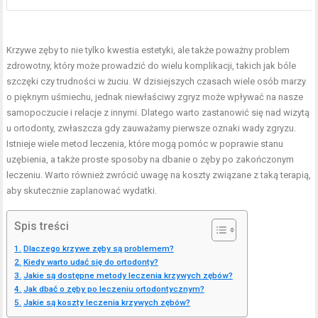
Krzywe zęby to nie tylko kwestia estetyki, ale także poważny problem
zdrowotny, który może prowadzić do wielu komplikacji, takich jak bóle
szczęki czy trudności w żuciu. W dzisiejszych czasach wiele osób marzy
o pięknym uśmiechu, jednak niewłaściwy zgryz może wpływać na nasze
samopoczucie i relacje z innymi. Dlatego warto zastanowić się nad wizytą
u ortodonty, zwłaszcza gdy zauważamy pierwsze oznaki wady zgryzu.
Istnieje wiele metod leczenia, które mogą pomóc w poprawie stanu
uzębienia, a także proste sposoby na dbanie o zęby po zakończonym
leczeniu. Warto również zwrócić uwagę na koszty związane z taką terapią,
aby skutecznie zaplanować wydatki.
Spis treści
Dlaczego krzywe zęby są problemem?
Kiedy warto udać się do ortodonty?
Jakie są dostępne metody leczenia krzywych zębów?
Jak dbać o zęby po leczeniu ortodontycznym?
Jakie są koszty leczenia krzywych zębów?