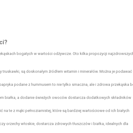
ci?
zekąskach bogatych w wartości odżywcze. Oto kilka propozycji najzdrowszyc
czy truskawki, są doskonałym źródłem witamin i minerałów. Można je podawać
 papryka podane z hummusem to nie tylko smaczna, ale i zdrowa przekąska 
łem białka, a dodanie świeżych owoców dostarcza dodatkowych składników
 na te z mąki pełnoziarnistej, które są bardziej wartościowe od ich białych
zy orzechy włoskie, dostarcza zdrowych tłuszczów i białka, idealnych dla