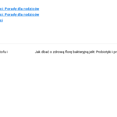
i: Porady dla rodziców
i: Porady dla rodziców
ci
ofu i
Jak dbać o zdrową florę bakteryjną jelit: Probiotyki i p