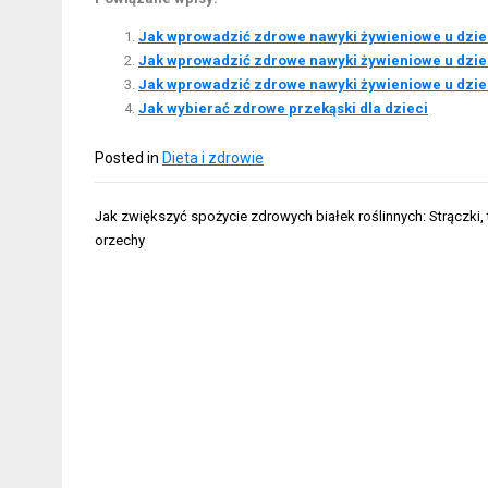
Jak wprowadzić zdrowe nawyki żywieniowe u dziec
Jak wprowadzić zdrowe nawyki żywieniowe u dziec
Jak wprowadzić zdrowe nawyki żywieniowe u dzie
Jak wybierać zdrowe przekąski dla dzieci
Posted in
Dieta i zdrowie
Nawigacja
Jak zwiększyć spożycie zdrowych białek roślinnych: Strączki, t
wpisu
orzechy