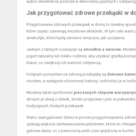
wybór składników pomoże w stworzeniu pysznych i odżywczych
Jak przygotować zdrowe przekąski w 
Przygotowanie zdrowych przekąsek w domu to świetny sposób 
które często zawierają niezdrowe składniki. W tym celu wart
smakołyki, które będą zarówno smaczne, jak i pożywne.
Jednym z łatwych rozwiązań są
smoothie z owoców
. Możemy
jogurt naturalny lub mleko roślinne, aby uzyskać gładką kon
lniane, co zwiększy ich wartość odżywczą.
Kolejnym pomysłem na zdrową przekąskę są
domowe batony
miodem, a następnie uformować batony i schłodzić je w lodów
Możemy także spróbować
pieczonych chipsów warzywny
skropić je oliwą z oliwek, dodać przyprawy i piec w piekarnik
tradycyjnych, tłustych przekąsek.
Warto zaangażować dzieci w proces przygotowywania zdrowych
zyskają większe zainteresowanie jedzeniem, które im oferuj
gotowe dania, co z pewnością umili czas spędzony w kuchni.