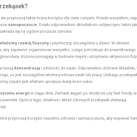
przekąsek?
le przynoszą także liczne korzyści dla ciała i umysłu. Przede wszystkim, reg
asze
samopoczucie
. Dzięki odpowiednim składnikom odżywczym, takim ja
przekłada się na ogólne poczucie zdrowia.
właściwy rozwój fizyczny
i psychiczny, szczególnie u dzieci. W okresie
we, aby zapewnić organizmowi wszystko, czego potrzebuje do prawidłowego
ęglowodany złożone pomagają w budowie mięśni i utrzymaniu aktywności fizy
na naszą
koncentrację
i zdolność do nauki. Odpowiednio dobrane składniki, 
zgu, co jest szczególnie istotne podczas nauki lub pracy. Unikając przekąse
ry często jest efektem spożycia dużej ilości cukru.
poziomu energii
w ciągu dnia. Zamiast sięgać po słodycze czy fast foody, w
arniste. Oprócz tego, struktura i skład zdrowych przekąsek ułatwiają
agi.
 które przynoszą korzyści naszemu zdrowiu i samopoczuciu, aby wspierać har