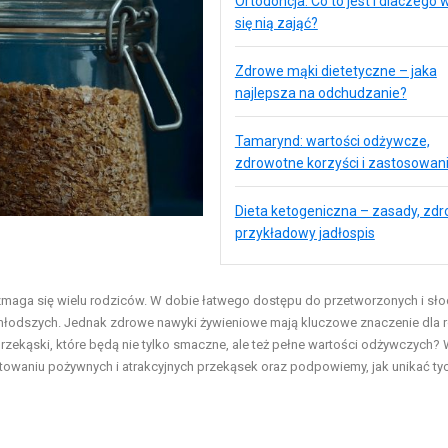
Ortodoncja: Co to jest i dlaczego 
się nią zająć?
Zdrowe mąki dietetyczne – jaka
najlepsza na odchudzanie?
Tamarynd: wartości odżywcze,
zdrowotne korzyści i zastosowan
Dieta ketogeniczna – zasady, zdro
przykładowy jadłospis
zmaga się wielu rodziców. W dobie łatwego dostępu do przetworzonych i sło
jmłodszych. Jednak zdrowe nawyki żywieniowe mają kluczowe znaczenie dla 
przekąski, które będą nie tylko smaczne, ale też pełne wartości odżywczych?
towaniu pożywnych i atrakcyjnych przekąsek oraz podpowiemy, jak unikać ty