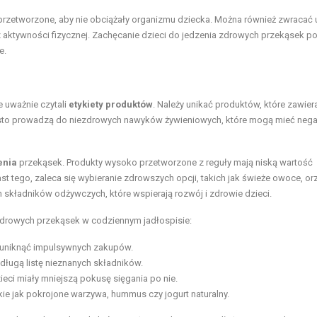
ieprzetworzone, aby nie obciążały organizmu dziecka. Można również zwracać
az aktywności fizycznej. Zachęcanie dzieci do jedzenia zdrowych przekąsek 
e.
e uważnie czytali
etykiety produktów
. Należy unikać produktów, które zawier
ęsto prowadzą do niezdrowych nawyków żywieniowych, które mogą mieć neg
enia
przekąsek. Produkty wysoko przetworzone z reguły mają niską wartość
t tego, zaleca się wybieranie zdrowszych opcji, takich jak świeże owoce, or
h składników odżywczych, które wspierają rozwój i zdrowie dzieci.
drowych przekąsek w codziennym jadłospisie:
y uniknąć impulsywnych zakupów.
długą listę nieznanych składników.
ci miały mniejszą pokusę sięgania po nie.
ie jak pokrojone warzywa, hummus czy jogurt naturalny.