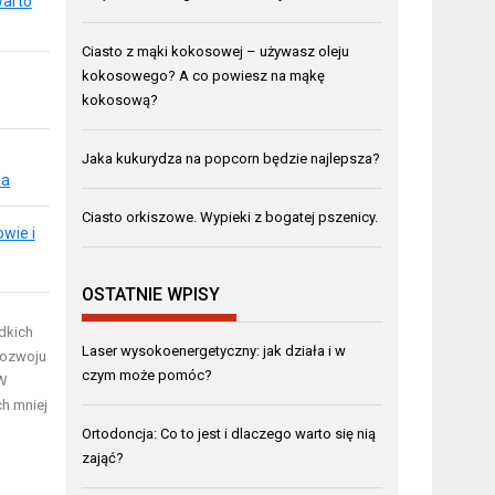
warto
Ciasto z mąki kokosowej – używasz oleju
kokosowego? A co powiesz na mąkę
kokosową?
Jaka kukurydza na popcorn będzie najlepsza?
ia
Ciasto orkiszowe. Wypieki z bogatej pszenicy.
wie i
OSTATNIE WPISY
dkich
Laser wysokoenergetyczny: jak działa i w
rozwoju
czym może pomóc?
 W
ch mniej
Ortodoncja: Co to jest i dlaczego warto się nią
zająć?