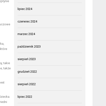
wpłynie
lipiec 2024
czerwiec 2024
luczowe
marzec 2024
ka,
październik 2023
 które
sierpień 2023
y, takie
e, także
grudzień 2022
jest
sierpień 2022
ziecka.
lipiec 2022
iedni