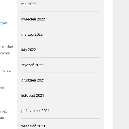
maj 2022
kwiecień 2022
któw
,
marzec 2022
że dodać
luty 2022
siemię
styczeń 2022
i oraz
grudzień 2021
zek,
listopad 2021
październik 2021
nież
wać
wrzesień 2021