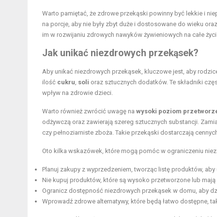
Warto pamiętać, że zdrowe przekąski powinny być lekkie i n
na porcje, aby nie były zbyt duże i dostosowane do wieku or
im w rozwijaniu zdrowych nawyków żywieniowych na całe życi
Jak unikać niezdrowych przekąsek?
Aby unikać niezdrowych przekąsek, kluczowe jest, aby rodzic
ilość
cukru
,
soli
oraz sztucznych dodatków. Te składniki cz
wpływ na zdrowie dzieci.
Warto również zwrócić uwagę na
wysoki poziom przetworz
odżywczą oraz zawierają szereg sztucznych substancji. Zamias
czy pełnoziarniste zboża. Takie przekąski dostarczają cennyc
Oto kilka wskazówek, które mogą pomóc w ograniczeniu niez
Planuj zakupy z wyprzedzeniem, tworząc listę produktów, ab
Nie kupuj produktów, które są wysoko przetworzone lub mają 
Ogranicz dostępność niezdrowych przekąsek w domu, aby dzie
Wprowadź zdrowe alternatywy, które będą łatwo dostępne, tak