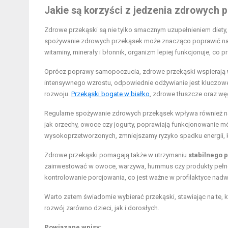
Jakie są korzyści z jedzenia zdrowych 
Zdrowe przekąski są nie tylko smacznym uzupełnieniem diety, a
spożywanie zdrowych przekąsek może znacząco poprawić n
witaminy, minerały i błonnik, organizm lepiej funkcjonuje, co 
Oprócz poprawy samopoczucia, zdrowe przekąski wspierają
intensywnego wzrostu, odpowiednie odżywianie jest kluczo
rozwoju.
Przekąski bogate w białko
, zdrowe tłuszcze oraz w
Regularne spożywanie zdrowych przekąsek wpływa również 
jak orzechy, owoce czy jogurty, poprawiają funkcjonowanie mó
wysokoprzetworzonych, zmniejszamy ryzyko spadku energii, któ
Zdrowe przekąski pomagają także w utrzymaniu
stabilnego 
zainwestować w owoce, warzywa, hummus czy produkty pełnozi
kontrolowanie porcjowania, co jest ważne w profilaktyce nadw
Warto zatem świadomie wybierać przekąski, stawiając na te,
rozwój zarówno dzieci, jak i dorosłych.
Powiązane wpisy: