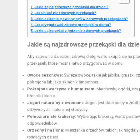
Jakie są najzdrowsze przekąski dla dzieci?
Jak unikać niezdrowych przekąsek?
Jakie składniki powinny być w zdrowych przekąskach?
Jak przygotować zdrowe przekąski w domu?
Jakie są korzyści z jedzenia zdrowych przekąsek?
Jakie są najzdrowsze przekąski dla dzie
Aby zapewnić dzieciom zdrową dietę, warto skupić się na pr
przekąsek, które można łatwo przygotować w domu:
Owoce sezonowe:
Świeże owoce, takie jak jabłka, gruszki 
pokrojone lub jako składnik smoothies.
Pokrojone warzywa z hummusem:
Marchewki, ogórki, czy
błonnik i białko.
Jogurt naturalny z owocami:
Jogurt jest doskonałym źród
odżywczych i naturalnej słodyczy.
Pełnoziarniste krakersy:
Wybierając krakersy, warto postawić
odpowiedników.
Orzechy i nasiona:
Mieszanka orzechów, takich jak migdały c
rosnących dzieci.