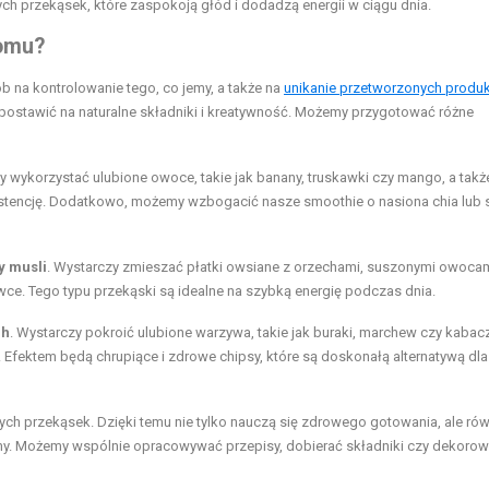
 przekąsek, które zaspokoją głód i dodadzą energii w ciągu dnia.
domu?
na kontrolowanie tego, co jemy, a także na
unikanie przetworzonych produ
o postawić na naturalne składniki i kreatywność. Możemy przygotować różne
 wykorzystać ulubione owoce, takie jak banany, truskawki czy mango, a tak
systencję. Dodatkowo, możemy wzbogacić nasze smoothie o nasiona chia lub 
 musli
. Wystarczy zmieszać płatki owsiane z orzechami, suszonymi owocam
ce. Tego typu przekąski są idealne na szybką energię podczas dnia.
ch
. Wystarczy pokroić ulubione warzywa, takie jak buraki, marchew czy kabac
u. Efektem będą chrupiące i zdrowe chipsy, które są doskonałą alternatywą dla
 przekąsek. Dzięki temu nie tylko nauczą się zdrowego gotowania, ale rów
emy. Możemy wspólnie opracowywać przepisy, dobierać składniki czy dekoro