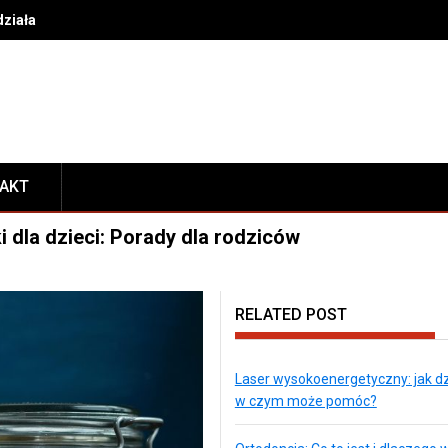
działa i w czym może pomóc?
TAKT
 dla dzieci: Porady dla rodziców
RELATED POST
Laser wysokoenergetyczny: jak dzi
w czym może pomóc?