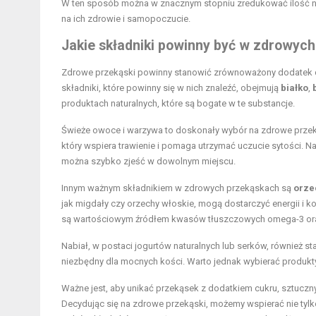
W ten sposób można w znacznym stopniu zredukować ilość ni
na ich zdrowie i samopoczucie.
Jakie składniki powinny być w zdrowyc
Zdrowe przekąski powinny stanowić zrównoważony dodatek d
składniki, które powinny się w nich znaleźć, obejmują
białko
,
produktach naturalnych, które są bogate w te substancje.
Świeże owoce i warzywa to doskonały wybór na zdrowe przeką
który wspiera trawienie i pomaga utrzymać uczucie sytości. Na
można szybko zjeść w dowolnym miejscu.
Innym ważnym składnikiem w zdrowych przekąskach są
orze
jak migdały czy orzechy włoskie, mogą dostarczyć energii i ko
są wartościowym źródłem kwasów tłuszczowych omega-3 ora
Nabiał, w postaci jogurtów naturalnych lub serków, również st
niezbędny dla mocnych kości. Warto jednak wybierać produkt
Ważne jest, aby unikać przekąsek z dodatkiem cukru, sztucz
Decydując się na zdrowe przekąski, możemy wspierać nie tyl