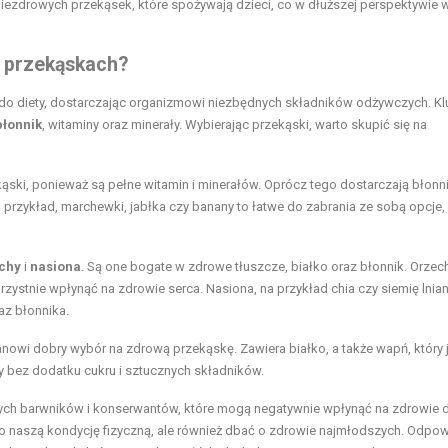
ezdrowych przekąsek, które spożywają dzieci, co w dłuższej perspektywie 
h przekąskach?
o diety, dostarczając organizmowi niezbędnych składników odżywczych. K
błonnik
, witaminy oraz minerały. Wybierając przekąski, warto skupić się na
ski, ponieważ są pełne witamin i minerałów. Oprócz tego dostarczają błonni
 przykład, marchewki, jabłka czy banany to łatwe do zabrania ze sobą opcje,
chy
i
nasiona
. Są one bogate w zdrowe tłuszcze, białko oraz błonnik. Orzech
rzystnie wpłynąć na zdrowie serca. Nasiona, na przykład chia czy siemię lnian
z błonnika.
anowi dobry wybór na zdrową przekąskę. Zawiera białko, a także wapń, który 
y bez dodatku cukru i sztucznych składników.
nych barwników i konserwantów, które mogą negatywnie wpłynąć na zdrowie d
ko naszą kondycję fizyczną, ale również dbać o zdrowie najmłodszych. Odpow