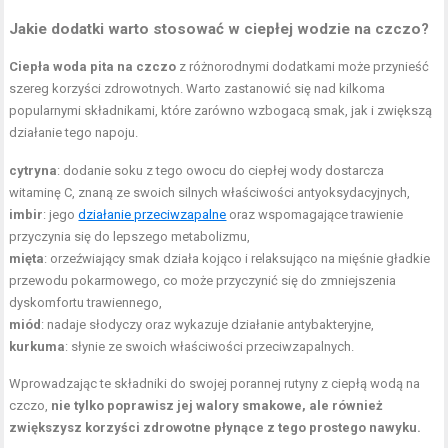
Jakie dodatki warto stosować w ciepłej wodzie na czczo?
Ciepła woda pita na czczo
z różnorodnymi dodatkami może przynieść
szereg korzyści zdrowotnych. Warto zastanowić się nad kilkoma
popularnymi składnikami, które zarówno wzbogacą smak, jak i zwiększą
działanie tego napoju.
cytryna
: dodanie soku z tego owocu do ciepłej wody dostarcza
witaminę C, znaną ze swoich silnych właściwości antyoksydacyjnych,
imbir
: jego
działanie przeciwzapalne
oraz wspomagające trawienie
przyczynia się do lepszego metabolizmu,
mięta
: orzeźwiający smak działa kojąco i relaksująco na mięśnie gładkie
przewodu pokarmowego, co może przyczynić się do zmniejszenia
dyskomfortu trawiennego,
miód
: nadaje słodyczy oraz wykazuje działanie antybakteryjne,
kurkuma
: słynie ze swoich właściwości przeciwzapalnych.
Wprowadzając te składniki do swojej porannej rutyny z ciepłą wodą na
czczo,
nie tylko poprawisz jej walory smakowe, ale również
zwiększysz korzyści zdrowotne płynące z tego prostego nawyku.