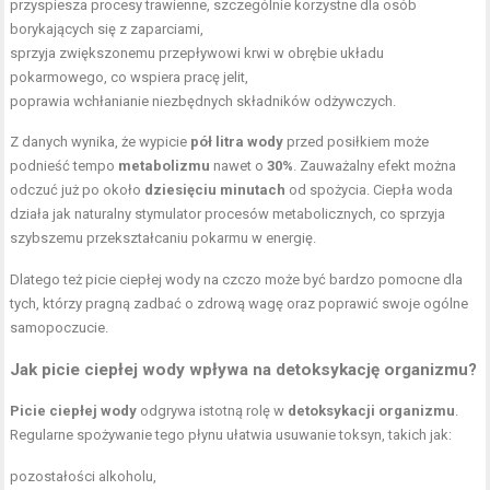
przyspiesza procesy trawienne, szczególnie korzystne dla osób
borykających się z zaparciami,
sprzyja zwiększonemu przepływowi krwi w obrębie układu
pokarmowego, co wspiera pracę jelit,
poprawia wchłanianie niezbędnych składników odżywczych.
Z danych wynika, że wypicie
pół litra wody
przed posiłkiem może
podnieść tempo
metabolizmu
nawet o
30%
. Zauważalny efekt można
odczuć już po około
dziesięciu minutach
od spożycia. Ciepła woda
działa jak naturalny stymulator procesów metabolicznych, co sprzyja
szybszemu przekształcaniu pokarmu w energię.
Dlatego też picie ciepłej wody na czczo może być bardzo pomocne dla
tych, którzy pragną zadbać o zdrową wagę oraz poprawić swoje ogólne
samopoczucie.
Jak picie ciepłej wody wpływa na detoksykację organizmu?
Picie ciepłej wody
odgrywa istotną rolę w
detoksykacji organizmu
.
Regularne spożywanie tego płynu ułatwia usuwanie toksyn, takich jak:
pozostałości alkoholu,