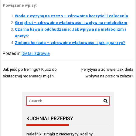
Powiązane wpisy:
Woda z cytryną na czczo – zdrowotne korzyści i zalecenia
Grejpfrut – zdrowotne właściwości i wpływ na metabolizm
Czarna kawa a odchudzanie: Jak wpływa na metabolizm i
apetyt?
Zielona herbata – zdrowotne właściwości i jak ją parzyć?
Posted in
Dieta i zdrowie
Nawigacja
Jak jeść po treningu? Klucz do
Ferrytyna a zdrowie: Jak dieta
wpisu
skutecznej regeneracji mięśni
wpływa na poziom żelaza?
KUCHNIA I PRZEPISY
Naleśniki z mąki z ciecierzycy. Rośliny