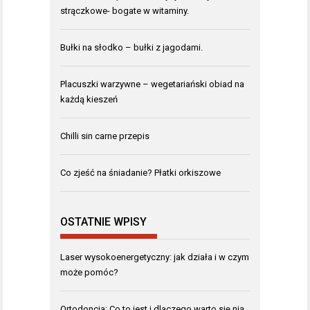
strączkowe- bogate w witaminy.
Bułki na słodko – bułki z jagodami.
Placuszki warzywne – wegetariański obiad na
każdą kieszeń
Chilli sin carne przepis
Co zjeść na śniadanie? Płatki orkiszowe
OSTATNIE WPISY
Laser wysokoenergetyczny: jak działa i w czym
może pomóc?
Ortodoncja: Co to jest i dlaczego warto się nią