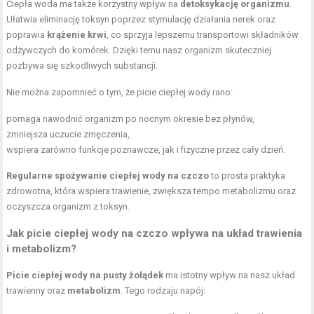
Ciepła woda ma także korzystny wpływ na
detoksykację organizmu
.
Ułatwia eliminację toksyn poprzez stymulację działania nerek oraz
poprawia
krążenie krwi
, co sprzyja lepszemu transportowi składników
odżywczych do komórek. Dzięki temu nasz organizm skuteczniej
pozbywa się szkodliwych substancji.
Nie można zapomnieć o tym, że picie ciepłej wody rano:
pomaga nawodnić organizm po nocnym okresie bez płynów,
zmniejsza uczucie zmęczenia,
wspiera zarówno funkcje poznawcze, jak i fizyczne przez cały dzień.
Regularne spożywanie ciepłej wody na czczo
to prosta praktyka
zdrowotna, która wspiera trawienie, zwiększa tempo metabolizmu oraz
oczyszcza organizm z toksyn.
Jak picie ciepłej wody na czczo wpływa na układ trawienia
i metabolizm?
Picie ciepłej wody na pusty żołądek
ma istotny wpływ na nasz układ
trawienny oraz
metabolizm
. Tego rodzaju napój: