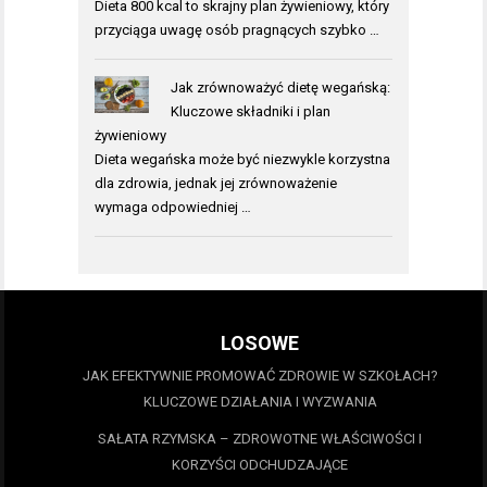
Dieta 800 kcal to skrajny plan żywieniowy, który
przyciąga uwagę osób pragnących szybko …
Jak zrównoważyć dietę wegańską:
Kluczowe składniki i plan
żywieniowy
Dieta wegańska może być niezwykle korzystna
dla zdrowia, jednak jej zrównoważenie
wymaga odpowiedniej …
LOSOWE
JAK EFEKTYWNIE PROMOWAĆ ZDROWIE W SZKOŁACH?
KLUCZOWE DZIAŁANIA I WYZWANIA
SAŁATA RZYMSKA – ZDROWOTNE WŁAŚCIWOŚCI I
KORZYŚCI ODCHUDZAJĄCE