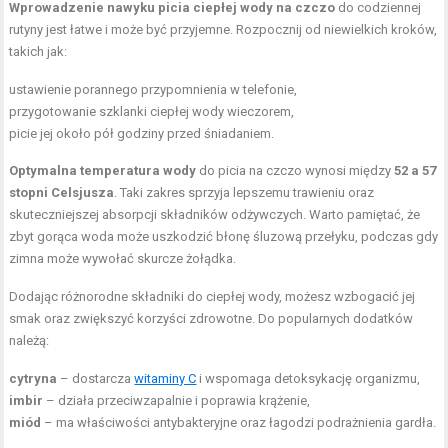
Wprowadzenie nawyku picia ciepłej wody na czczo
do codziennej
rutyny jest łatwe i może być przyjemne. Rozpocznij od niewielkich kroków,
takich jak:
ustawienie porannego przypomnienia w telefonie,
przygotowanie szklanki ciepłej wody wieczorem,
picie jej około pół godziny przed śniadaniem.
Optymalna temperatura wody
do picia na czczo wynosi między
52 a 57
stopni Celsjusza
. Taki zakres sprzyja lepszemu trawieniu oraz
skuteczniejszej absorpcji składników odżywczych. Warto pamiętać, że
zbyt gorąca woda może uszkodzić błonę śluzową przełyku, podczas gdy
zimna może wywołać skurcze żołądka.
Dodając różnorodne składniki do ciepłej wody, możesz wzbogacić jej
smak oraz zwiększyć korzyści zdrowotne. Do popularnych dodatków
należą:
cytryna
– dostarcza
witaminy C
i wspomaga detoksykację organizmu,
imbir
– działa przeciwzapalnie i poprawia krążenie,
miód
– ma właściwości antybakteryjne oraz łagodzi podrażnienia gardła.