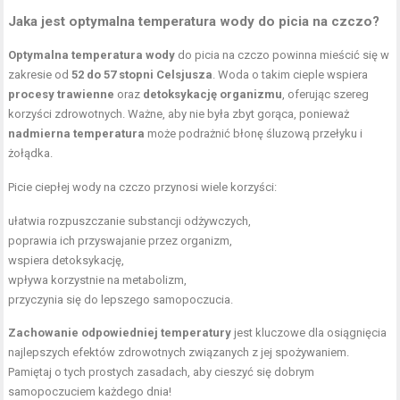
Jaka jest optymalna temperatura wody do picia na czczo?
Optymalna temperatura wody
do picia na czczo powinna mieścić się w
zakresie od
52 do 57 stopni Celsjusza
. Woda o takim cieple wspiera
procesy trawienne
oraz
detoksykację organizmu
, oferując szereg
korzyści zdrowotnych. Ważne, aby nie była zbyt gorąca, ponieważ
nadmierna temperatura
może podrażnić błonę śluzową przełyku i
żołądka.
Picie ciepłej wody na czczo przynosi wiele korzyści:
ułatwia rozpuszczanie substancji odżywczych,
poprawia ich przyswajanie przez organizm,
wspiera detoksykację,
wpływa korzystnie na metabolizm,
przyczynia się do lepszego samopoczucia.
Zachowanie odpowiedniej temperatury
jest kluczowe dla osiągnięcia
najlepszych efektów zdrowotnych związanych z jej spożywaniem.
Pamiętaj o tych prostych zasadach, aby cieszyć się dobrym
samopoczuciem każdego dnia!