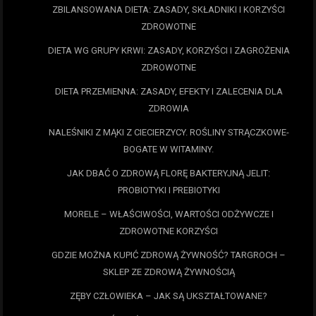
ZBILANSOWANA DIETA: ZASADY, SKŁADNIKI I KORZYŚCI
ZDROWOTNE
DIETA WG GRUPY KRWI: ZASADY, KORZYŚCI I ZAGROŻENIA
ZDROWOTNE
DIETA PRZEMIENNA: ZASADY, EFEKTY I ZALECENIA DLA
ZDROWIA
NALEŚNIKI Z MĄKI Z CIECIERZYCY. ROŚLINY STRĄCZKOWE-
BOGATE W WITAMINY.
JAK DBAĆ O ZDROWĄ FLORĘ BAKTERYJNĄ JELIT:
PROBIOTYKI I PREBIOTYKI
MORELE – WŁAŚCIWOŚCI, WARTOŚCI ODŻYWCZE I
ZDROWOTNE KORZYŚCI
GDZIE MOŻNA KUPIĆ ZDROWĄ ŻYWNOŚĆ? TARGROCH –
SKLEP ZE ZDROWĄ ŻYWNOŚCIĄ
ZĘBY CZŁOWIEKA – JAK SĄ UKSZTAŁTOWANE?