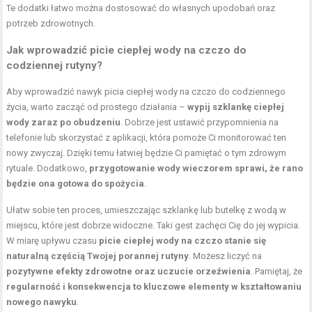
Te dodatki łatwo można dostosować do własnych upodobań oraz
potrzeb zdrowotnych.
Jak wprowadzić picie ciepłej wody na czczo do
codziennej rutyny?
Aby wprowadzić nawyk picia ciepłej wody na czczo do codziennego
życia, warto zacząć od prostego działania –
wypij szklankę ciepłej
wody zaraz po obudzeniu
. Dobrze jest ustawić przypomnienia na
telefonie lub skorzystać z aplikacji, która pomoże Ci monitorować ten
nowy zwyczaj. Dzięki temu łatwiej będzie Ci pamiętać o tym zdrowym
rytuale. Dodatkowo,
przygotowanie wody wieczorem sprawi, że rano
będzie ona gotowa do spożycia
.
Ułatw sobie ten proces, umieszczając szklankę lub butelkę z wodą w
miejscu, które jest dobrze widoczne. Taki gest zachęci Cię do jej wypicia.
W miarę upływu czasu
picie ciepłej wody na czczo stanie się
naturalną częścią Twojej porannej rutyny
. Możesz liczyć na
pozytywne efekty zdrowotne oraz uczucie orzeźwienia
. Pamiętaj, że
regularność i konsekwencja to kluczowe elementy w kształtowaniu
nowego nawyku
.