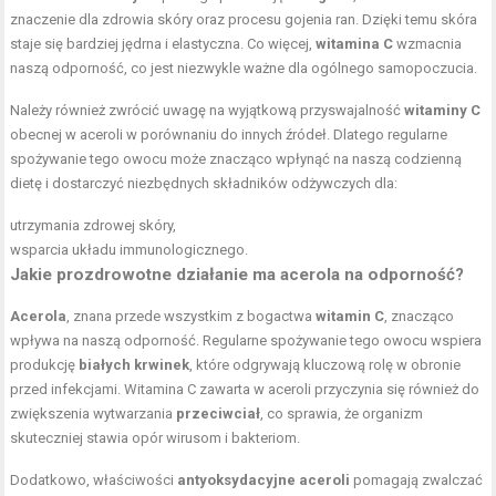
znaczenie dla zdrowia skóry oraz procesu gojenia ran. Dzięki temu skóra
staje się bardziej jędrna i elastyczna. Co więcej,
witamina C
wzmacnia
naszą odporność, co jest niezwykle ważne dla ogólnego samopoczucia.
Należy również zwrócić uwagę na wyjątkową przyswajalność
witaminy C
obecnej w aceroli w porównaniu do innych źródeł. Dlatego regularne
spożywanie tego owocu może znacząco wpłynąć na naszą codzienną
dietę i dostarczyć niezbędnych składników odżywczych dla:
utrzymania zdrowej skóry,
wsparcia układu immunologicznego.
Jakie prozdrowotne działanie ma acerola na odporność?
Acerola
, znana przede wszystkim z bogactwa
witamin C
, znacząco
wpływa na naszą odporność. Regularne spożywanie tego owocu wspiera
produkcję
białych krwinek
, które odgrywają kluczową rolę w obronie
przed infekcjami. Witamina C zawarta w aceroli przyczynia się również do
zwiększenia wytwarzania
przeciwciał
, co sprawia, że organizm
skuteczniej stawia opór wirusom i bakteriom.
Dodatkowo, właściwości
antyoksydacyjne aceroli
pomagają zwalczać