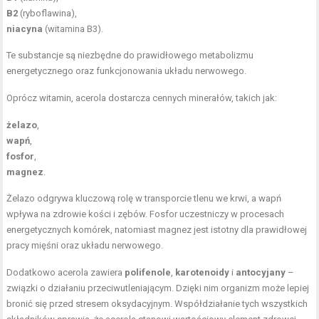
B2
(ryboflawina),
niacyna
(witamina B3).
Te substancje są niezbędne do prawidłowego metabolizmu
energetycznego oraz funkcjonowania układu nerwowego.
Oprócz witamin, acerola dostarcza cennych minerałów, takich jak:
żelazo
,
wapń
,
fosfor
,
magnez
.
Żelazo odgrywa kluczową rolę w transporcie tlenu we krwi, a wapń
wpływa na zdrowie kości i zębów. Fosfor uczestniczy w procesach
energetycznych komórek, natomiast magnez jest istotny dla prawidłowej
pracy mięśni oraz układu nerwowego.
Dodatkowo acerola zawiera
polifenole
,
karotenoidy
i
antocyjany
–
związki o działaniu przeciwutleniającym. Dzięki nim organizm może lepiej
bronić się przed stresem oksydacyjnym. Współdziałanie tych wszystkich