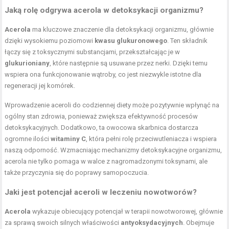
Jaką rolę odgrywa acerola w detoksykacji organizmu?
Acerola
ma kluczowe znaczenie dla detoksykacji organizmu, głównie
dzięki wysokiemu poziomowi
kwasu glukuronowego
. Ten składnik
łączy się z toksycznymi substancjami, przekształcając je w
glukurioniany
, które następnie są usuwane przez nerki. Dzięki temu
wspiera ona funkcjonowanie wątroby, co jest niezwykle istotne dla
regeneracji jej komórek.
Wprowadzenie aceroli do codziennej diety może pozytywnie wpłynąć na
ogólny stan zdrowia, ponieważ zwiększa efektywność procesów
detoksykacyjnych. Dodatkowo, ta owocowa skarbnica dostarcza
ogromne ilości
witaminy C
, która pełni rolę przeciwutleniacza i wspiera
naszą odporność. Wzmacniając mechanizmy detoksykacyjne organizmu,
acerola nie tylko pomaga w walce z nagromadzonymi toksynami, ale
także przyczynia się do poprawy samopoczucia.
Jaki jest potencjał aceroli w leczeniu nowotworów?
Acerola
wykazuje obiecujący potencjał w terapii nowotworowej, głównie
za sprawą swoich silnych właściwości
antyoksydacyjnych
. Obejmuje