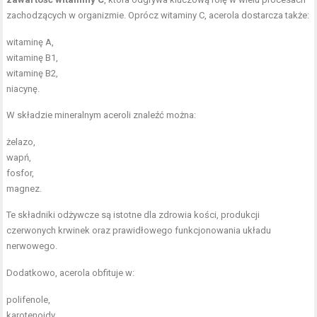
zachodzących w organizmie. Oprócz witaminy C, acerola dostarcza także:
witaminę A,
witaminę B1,
witaminę B2,
niacynę.
W składzie mineralnym aceroli znaleźć można:
żelazo,
wapń,
fosfor,
magnez.
Te składniki odżywcze są istotne dla zdrowia kości, produkcji
czerwonych krwinek oraz prawidłowego funkcjonowania układu
nerwowego.
Dodatkowo, acerola obfituje w:
polifenole,
karotenoidy,