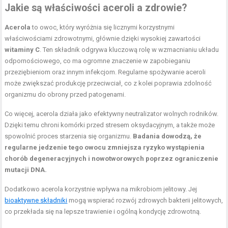
Jakie są właściwości aceroli a zdrowie?
Acerola
to owoc, który wyróżnia się licznymi korzystnymi
właściwościami zdrowotnymi, głównie dzięki wysokiej zawartości
witaminy C
. Ten składnik odgrywa kluczową rolę w wzmacnianiu układu
odpornościowego, co ma ogromne znaczenie w zapobieganiu
przeziębieniom oraz innym infekcjom. Regularne spożywanie aceroli
może zwiększać produkcję przeciwciał, co z kolei poprawia zdolność
organizmu do obrony przed patogenami.
Co więcej, acerola działa jako efektywny neutralizator wolnych rodników.
Dzięki temu chroni komórki przed stresem oksydacyjnym, a także może
spowolnić proces starzenia się organizmu.
Badania dowodzą, że
regularne jedzenie tego owocu zmniejsza ryzyko wystąpienia
chorób degeneracyjnych i nowotworowych poprzez ograniczenie
mutacji DNA.
Dodatkowo acerola korzystnie wpływa na mikrobiom jelitowy. Jej
bioaktywne składniki
mogą wspierać rozwój zdrowych bakterii jelitowych,
co przekłada się na lepsze trawienie i ogólną kondycję zdrowotną.