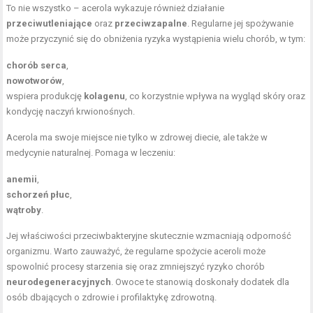
To nie wszystko – acerola wykazuje również działanie
przeciwutleniające
oraz
przeciwzapalne
. Regularne jej spożywanie
może przyczynić się do obniżenia ryzyka wystąpienia wielu chorób, w tym:
chorób serca
,
nowotworów
,
wspiera produkcję
kolagenu
, co korzystnie wpływa na wygląd skóry oraz
kondycję naczyń krwionośnych.
Acerola ma swoje miejsce nie tylko w zdrowej diecie, ale także w
medycynie naturalnej. Pomaga w leczeniu:
anemii
,
schorzeń płuc
,
wątroby
.
Jej właściwości przeciwbakteryjne skutecznie wzmacniają odporność
organizmu. Warto zauważyć, że regularne spożycie aceroli może
spowolnić procesy starzenia się oraz zmniejszyć ryzyko chorób
neurodegeneracyjnych
. Owoce te stanowią doskonały dodatek dla
osób dbających o zdrowie i profilaktykę zdrowotną.