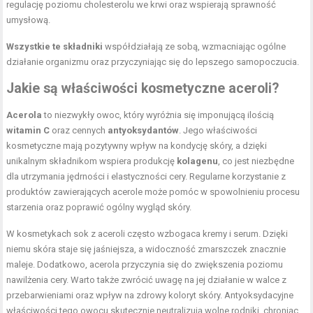
regulację poziomu cholesterolu we krwi oraz wspierają sprawność
umysłową.
Wszystkie te składniki
współdziałają ze sobą, wzmacniając ogólne
działanie organizmu oraz przyczyniając się do lepszego samopoczucia.
Jakie są właściwości kosmetyczne aceroli?
Acerola
to niezwykły owoc, który wyróżnia się imponującą ilością
witamin C
oraz cennych
antyoksydantów
. Jego właściwości
kosmetyczne mają pozytywny wpływ na kondycję skóry, a dzięki
unikalnym składnikom wspiera produkcję
kolagenu
, co jest niezbędne
dla utrzymania jędrności i elastyczności cery. Regularne korzystanie z
produktów zawierających acerole może pomóc w spowolnieniu procesu
starzenia oraz poprawić ogólny wygląd skóry.
W kosmetykach sok z aceroli często wzbogaca kremy i serum. Dzięki
niemu skóra staje się jaśniejsza, a widoczność zmarszczek znacznie
maleje. Dodatkowo, acerola przyczynia się do zwiększenia poziomu
nawilżenia cery. Warto także zwrócić uwagę na jej działanie w walce z
przebarwieniami oraz wpływ na zdrowy koloryt skóry. Antyoksydacyjne
właściwości tego owocu skutecznie neutralizują wolne rodniki, chroniąc