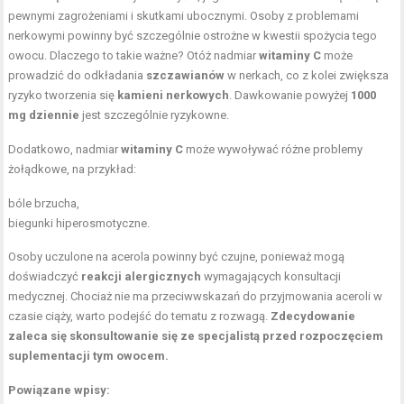
pewnymi zagrożeniami i skutkami ubocznymi. Osoby z problemami
nerkowymi powinny być szczególnie ostrożne w kwestii spożycia tego
owocu. Dlaczego to takie ważne? Otóż nadmiar
witaminy C
może
prowadzić do odkładania
szczawianów
w nerkach, co z kolei zwiększa
ryzyko tworzenia się
kamieni nerkowych
. Dawkowanie powyżej
1000
mg dziennie
jest szczególnie ryzykowne.
Dodatkowo, nadmiar
witaminy C
może wywoływać różne problemy
żołądkowe, na przykład:
bóle brzucha,
biegunki hiperosmotyczne.
Osoby uczulone na acerola powinny być czujne, ponieważ mogą
doświadczyć
reakcji alergicznych
wymagających konsultacji
medycznej. Chociaż nie ma przeciwwskazań do przyjmowania aceroli w
czasie ciąży, warto podejść do tematu z rozwagą.
Zdecydowanie
zaleca się skonsultowanie się ze specjalistą przed rozpoczęciem
suplementacji tym owocem.
Powiązane wpisy: