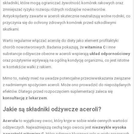
składniki, które mogą ograniczać żywotność komórek rakowych oraz
zmniejszać ryzyko rozwoju różnych rodzajów nowotworów.
Antyoksydanty zawarte w aceroli skutecznie neutralizują wolne rodniki, co
przyczynia się do ochrony zdrowych komórek przed szkodliwymi
skutkami.
Warto regularnie włączać acerolę do diety jako element profilaktyki
chorób nowotworowych. Badania pokazują, że
witamina C
i inne
substancje odżywcze obecne w aceroli wspierają
układ odpornościowy
oraz pozytywnie wpływają na ogólną kondycję organizmu, co jest istotne
w kontekście walki z rakiem.
Mimo to, należy mieć na uwadze potencjalne przeciwwskazania związane
z nadmiernym spożyciem aceroli. Może ono prowadzić do niepożądanych
efektów. Dlatego przed rozpoczęciem suplementacji zaleca się
konsultację z lekarzem
.
Jakie są składniki odżywcze aceroli?
Acerola
to wyjątkowy owoc, który kryje w sobie wiele cennych wartości
odżywczych. Najważniejszą cechą tego owocu jest
niezwykle wysoka
zawartość witaminy C
, która odgrywa kluczową rolę w wielu procesach