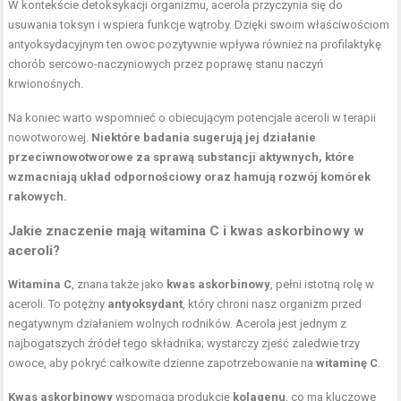
W kontekście detoksykacji organizmu, acerola przyczynia się do
usuwania toksyn i wspiera funkcje wątroby. Dzięki swoim właściwościom
antyoksydacyjnym ten owoc pozytywnie wpływa również na profilaktykę
chorób sercowo-naczyniowych przez poprawę stanu naczyń
krwionośnych.
Na koniec warto wspomnieć o obiecującym potencjale aceroli w terapii
nowotworowej.
Niektóre badania sugerują jej działanie
przeciwnowotworowe za sprawą substancji aktywnych, które
wzmacniają układ odpornościowy oraz hamują rozwój komórek
rakowych.
Jakie znaczenie mają witamina C i kwas askorbinowy w
aceroli?
Witamina C
, znana także jako
kwas askorbinowy
, pełni istotną rolę w
aceroli. To potężny
antyoksydant
, który chroni nasz organizm przed
negatywnym działaniem wolnych rodników. Acerola jest jednym z
najbogatszych źródeł tego składnika; wystarczy zjeść zaledwie trzy
owoce, aby pokryć całkowite dzienne zapotrzebowanie na
witaminę C
.
Kwas askorbinowy
wspomaga produkcję
kolagenu
, co ma kluczowe