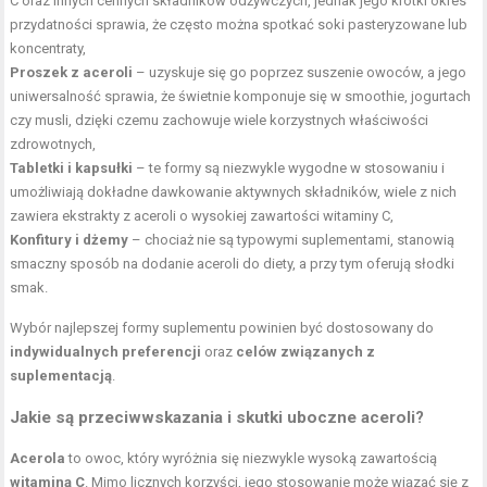
C oraz innych cennych składników odżywczych, jednak jego krótki okres
przydatności sprawia, że często można spotkać soki pasteryzowane lub
koncentraty,
Proszek z aceroli
– uzyskuje się go poprzez suszenie owoców, a jego
uniwersalność sprawia, że świetnie komponuje się w smoothie, jogurtach
czy musli, dzięki czemu zachowuje wiele korzystnych właściwości
zdrowotnych,
Tabletki i kapsułki
– te formy są niezwykle wygodne w stosowaniu i
umożliwiają dokładne dawkowanie aktywnych składników, wiele z nich
zawiera ekstrakty z aceroli o wysokiej zawartości witaminy C,
Konfitury i dżemy
– chociaż nie są typowymi suplementami, stanowią
smaczny sposób na dodanie aceroli do diety, a przy tym oferują słodki
smak.
Wybór najlepszej formy suplementu powinien być dostosowany do
indywidualnych preferencji
oraz
celów związanych z
suplementacją
.
Jakie są przeciwwskazania i skutki uboczne aceroli?
Acerola
to owoc, który wyróżnia się niezwykle wysoką zawartością
witaminą C
. Mimo licznych korzyści, jego stosowanie może wiązać się z