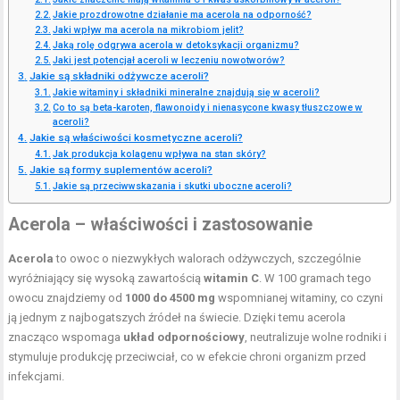
Jakie prozdrowotne działanie ma acerola na odporność?
Jaki wpływ ma acerola na mikrobiom jelit?
Jaką rolę odgrywa acerola w detoksykacji organizmu?
Jaki jest potencjał aceroli w leczeniu nowotworów?
Jakie są składniki odżywcze aceroli?
Jakie witaminy i składniki mineralne znajdują się w aceroli?
Co to są beta-karoten, flawonoidy i nienasycone kwasy tłuszczowe w
aceroli?
Jakie są właściwości kosmetyczne aceroli?
Jak produkcja kolagenu wpływa na stan skóry?
Jakie są formy suplementów aceroli?
Jakie są przeciwwskazania i skutki uboczne aceroli?
Acerola – właściwości i zastosowanie
Acerola
to owoc o niezwykłych walorach odżywczych, szczególnie
wyróżniający się wysoką zawartością
witamin C
. W 100 gramach tego
owocu znajdziemy od
1000 do 4500 mg
wspomnianej witaminy, co czyni
ją jednym z najbogatszych źródeł na świecie. Dzięki temu acerola
znacząco wspomaga
układ odpornościowy
, neutralizuje wolne rodniki i
stymuluje produkcję przeciwciał, co w efekcie chroni organizm przed
infekcjami.