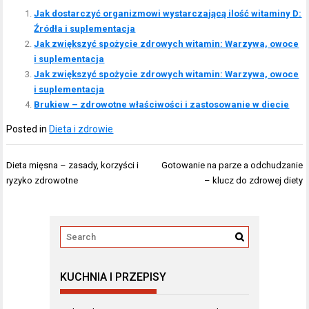
Jak dostarczyć organizmowi wystarczającą ilość witaminy D:
Źródła i suplementacja
Jak zwiększyć spożycie zdrowych witamin: Warzywa, owoce
i suplementacja
Jak zwiększyć spożycie zdrowych witamin: Warzywa, owoce
i suplementacja
Brukiew – zdrowotne właściwości i zastosowanie w diecie
Posted in
Dieta i zdrowie
Nawigacja
Dieta mięsna – zasady, korzyści i
Gotowanie na parze a odchudzanie
wpisu
ryzyko zdrowotne
– klucz do zdrowej diety
KUCHNIA I PRZEPISY