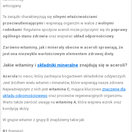
antocyjany.
Te związki charakteryzują się
silnymi właściwościami
przeciwutleniającymi
i wspierają organizm w walce z
wolnymi
rodnikami
. Regularne spożycie aceroli może przyczynić się do
poprawy
ogólnego stanu zdrowia
oraz wspierać
układ odpornościowy
.
Zarówno witaminy, jak i minerały obecne w aceroli sprawiają, że
jest ona niezwykle wartościowym elementem zdrowej diety.
Jakie witaminy i
składniki mineralne
znajdują się w aceroli?
Acerola
to owoc, który zachwyca bogactwem składników odżywczych.
Jest źródłem wielu witamin i minerałów, które wspierają nasze zdrowie.
Najważniejszym z nich jest
witamina C
, mająca kluczowe
znaczenie dla
układu odpornościowego
oraz procesów regeneracyjnych organizmu.
Warto także zwrócić uwagę na
witaminę A
, która wspiera wzrok oraz
kondycję skóry.
W grupie witamin z grupy B znajdziemy takie jak:
B1
(tiamina),