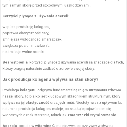
tym samym skórę przed szkodliwymi uszkodzeniami.
Korzyści płynące z używania aceroli:
wspiera produkcję kolagenu,
poprawia elastyczność cery,
zmniejsza widoczność zmarszczek,
zwiększa poziom nawilżenia,
neutralizuje wolne rodniki.
Bez wątpienia
, korzyści płynące z używania aceroli są znaczące dla tych,
którzy pragną naturalnie zadbać o zdrowie swojej skóry.
Jak produkcja kolagenu wpływa na stan skóry?
Produkcja
kolagenu
odgrywa fundamentalną rolę w utrzymaniu zdrowia
naszej skóry. To białko jest kluczowym składnikiem strukturalnym, który
wpływa na jej
elastyczność
oraz
jędrność
. Niestety, wraz z upływem lat
naturalna produkcja kolagenu maleje, co skutkuje pojawianiem się
widocznych oznak starzenia, takich jak
zmarszczki
czy
wiotczenie
.
Acerola
, bogata w
witaminę C
, ma niezwykle pozytywny wpływ na