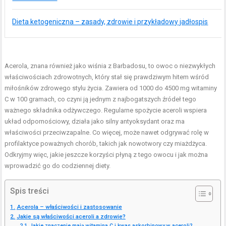
Dieta ketogeniczna – zasady, zdrowie i przykładowy jadłospis
Acerola, znana również jako wiśnia z Barbadosu, to owoc o niezwykłych
właściwościach zdrowotnych, który stał się prawdziwym hitem wśród
miłośników zdrowego stylu życia. Zawiera od 1000 do 4500 mg witaminy
C w 100 gramach, co czyni ją jednym z najbogatszych źródeł tego
ważnego składnika odżywczego. Regularne spożycie aceroli wspiera
układ odpornościowy, działa jako silny antyoksydant oraz ma
właściwości przeciwzapalne. Co więcej, może nawet odgrywać rolę w
profilaktyce poważnych chorób, takich jak nowotwory czy miażdżyca.
Odkryjmy więc, jakie jeszcze korzyści płyną z tego owocu i jak można
wprowadzić go do codziennej diety.
Spis treści
Acerola – właściwości i zastosowanie
Jakie są właściwości aceroli a zdrowie?
Jakie znaczenie mają witamina C i kwas askorbinowy w aceroli?