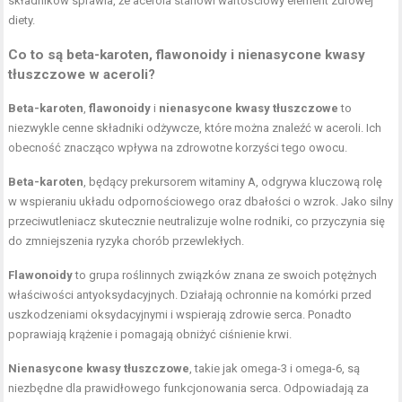
składników sprawia, że acerola stanowi wartościowy element zdrowej
diety.
Co to są beta-karoten, flawonoidy i nienasycone kwasy
tłuszczowe w aceroli?
Beta-karoten
,
flawonoidy
i
nienasycone kwasy tłuszczowe
to
niezwykle cenne składniki odżywcze, które można znaleźć w aceroli. Ich
obecność znacząco wpływa na zdrowotne korzyści tego owocu.
Beta-karoten
, będący prekursorem witaminy A, odgrywa kluczową rolę
w wspieraniu układu odpornościowego oraz dbałości o wzrok. Jako silny
przeciwutleniacz skutecznie neutralizuje wolne rodniki, co przyczynia się
do zmniejszenia ryzyka chorób przewlekłych.
Flawonoidy
to grupa roślinnych związków znana ze swoich potężnych
właściwości antyoksydacyjnych. Działają ochronnie na komórki przed
uszkodzeniami oksydacyjnymi i wspierają zdrowie serca. Ponadto
poprawiają krążenie i pomagają obniżyć ciśnienie krwi.
Nienasycone kwasy tłuszczowe
, takie jak omega-3 i omega-6, są
niezbędne dla prawidłowego funkcjonowania serca. Odpowiadają za