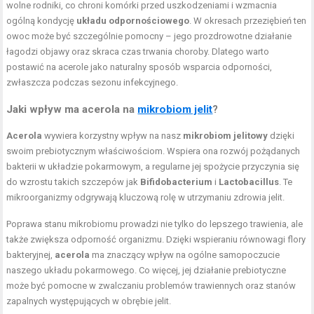
wolne rodniki, co chroni komórki przed uszkodzeniami i wzmacnia
ogólną kondycję
układu odpornościowego
. W okresach przeziębień ten
owoc może być szczególnie pomocny – jego prozdrowotne działanie
łagodzi objawy oraz skraca czas trwania choroby. Dlatego warto
postawić na acerole jako naturalny sposób wsparcia odporności,
zwłaszcza podczas sezonu infekcyjnego.
Jaki wpływ ma acerola na
mikrobiom jelit
?
Acerola
wywiera korzystny wpływ na nasz
mikrobiom jelitowy
dzięki
swoim prebiotycznym właściwościom. Wspiera ona rozwój pożądanych
bakterii w układzie pokarmowym, a regularne jej spożycie przyczynia się
do wzrostu takich szczepów jak
Bifidobacterium
i
Lactobacillus
. Te
mikroorganizmy odgrywają kluczową rolę w utrzymaniu zdrowia jelit.
Poprawa stanu mikrobiomu prowadzi nie tylko do lepszego trawienia, ale
także zwiększa odporność organizmu. Dzięki wspieraniu równowagi flory
bakteryjnej,
acerola
ma znaczący wpływ na ogólne samopoczucie
naszego układu pokarmowego. Co więcej, jej działanie prebiotyczne
może być pomocne w zwalczaniu problemów trawiennych oraz stanów
zapalnych występujących w obrębie jelit.