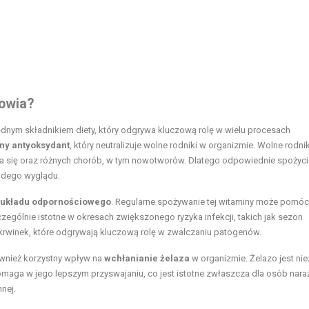
rowia?
ędnym składnikiem diety, który odgrywa kluczową rolę w wielu procesach
lny antyoksydant
, który neutralizuje wolne rodniki w organizmie. Wolne rodn
 się oraz różnych chorób, w tym nowotworów. Dlatego odpowiednie spożyci
łodego wyglądu.
 układu odpornościowego
. Regularne spożywanie tej witaminy może pomóc
gólnie istotne w okresach zwiększonego ryzyka infekcji, takich jak sezon
krwinek, które odgrywają kluczową rolę w zwalczaniu patogenów.
wnież korzystny wpływ na
wchłanianie żelaza
w organizmie. Żelazo jest ni
maga w jego lepszym przyswajaniu, co jest istotne zwłaszcza dla osób nar
nnej.