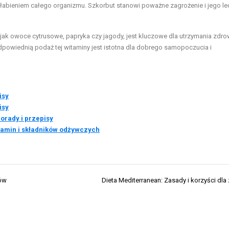
łabieniem całego organizmu. Szkorbut stanowi poważne zagrożenie i jego le
jak owoce cytrusowe, papryka czy jagody, jest kluczowe dla utrzymania zdrow
owiednią podaż tej witaminy jest istotna dla dobrego samopoczucia i
isy
isy
Porady i przepisy
tamin i składników odżywczych
tów
Dieta Mediterranean: Zasady i korzyści dla