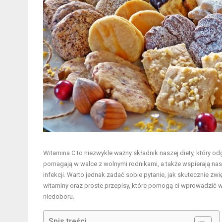
Witamina C to niezwykle ważny składnik naszej diety, który o
pomagają w walce z wolnymi rodnikami, a także wspierają nas
infekcji. Warto jednak zadać sobie pytanie, jak skutecznie zwi
witaminy oraz proste przepisy, które pomogą ci wprowadzić wię
niedoboru.
Spis treści