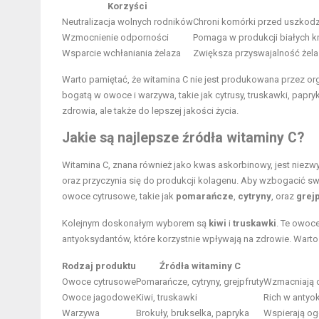
Korzyści
Neutralizacja wolnych rodników
Chroni komórki przed uszkodz
Wzmocnienie odporności
Pomaga w produkcji białych kr
Wsparcie wchłaniania żelaza
Zwiększa przyswajalność żelaz
Warto pamiętać, że witamina C nie jest produkowana przez org
bogatą w owoce i warzywa, takie jak cytrusy, truskawki, papry
zdrowia, ale także do lepszej jakości życia.
Jakie są najlepsze źródła witaminy C?
Witamina C, znana również jako kwas askorbinowy, jest niez
oraz przyczynia się do produkcji kolagenu. Aby wzbogacić swo
owoce cytrusowe, takie jak
pomarańcze
,
cytryny
, oraz
grejp
Kolejnym doskonałym wyborem są
kiwi
i
truskawki
. Te owoce
antyoksydantów, które korzystnie wpływają na zdrowie. Warto 
Rodzaj produktu
Źródła witaminy C
Owoce cytrusowe
Pomarańcze, cytryny, grejpfruty
Wzmacniają o
Owoce jagodowe
Kiwi, truskawki
Rich w antyo
Warzywa
Brokuły, brukselka, papryka
Wspierają ogó