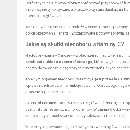
Oprócz tych dań, można również spróbować przygotować kiszo
kimchi są nie tylko pyszne, ale także korzystnie działają na fl
dodatek do głównych dań.
Warto bawić się smakami i znaleźć własne ulubione przepisy na
porcji orzeźwienia i energii. Zróżnicowane potrawy sprawią, ż
Jakie są skutki niedoboru witaminy C?
Niedobór witaminy C może wywołać szereg nieprzyjemnych i
osłabienie układu odpornościowego
, które zwiększa poda
często doświadczają częstszych przeziębień i innych chorób
Kolejnym objawem niedoboru witaminy C jest
przewlekłe zm
wpływa na ich codzienne funkcjonowanie. Oprócz ogólnego o
procesie regeneracji tkanek.
Skórne skutki niedoboru witaminy C są również znaczące. Obj
dyskomfortu i estetycznych problemów. Witamina C odgrywa 
utratę elastyczności skóry oraz przyspieszone starzenie się.
W skrajnych przypadkach, całkowity brak witaminy C w dieci