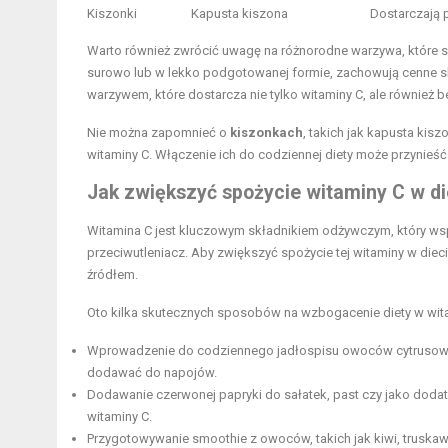
Kiszonki
Kapusta kiszona
Dostarczają p
Warto również zwrócić uwagę na różnorodne warzywa, które s
surowo lub w lekko podgotowanej formie, zachowują cenne skł
warzywem, które dostarcza nie tylko witaminy C, ale również b
Nie można zapomnieć o
kiszonkach
, takich jak kapusta ki
witaminy C. Włączenie ich do codziennej diety może przynieść
Jak zwiększyć spożycie witaminy C w di
Witamina C jest kluczowym składnikiem odżywczym, który wsp
przeciwutleniacz. Aby zwiększyć spożycie tej witaminy w diec
źródłem.
Oto kilka skutecznych sposobów na wzbogacenie diety w wit
Wprowadzenie do codziennego jadłospisu owoców cytrusowych,
dodawać do napojów.
Dodawanie czerwonej papryki do sałatek, past czy jako doda
witaminy C.
Przygotowywanie smoothie z owoców, takich jak kiwi, truskaw