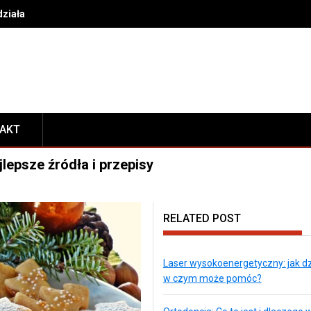
działa i w czym może pomóc?
TAKT
lepsze źródła i przepisy
RELATED POST
Laser wysokoenergetyczny: jak dzi
w czym może pomóc?