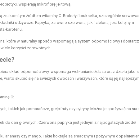
robiotyki, wspierają mikroflorę jelitową.
ą znakomitym źródłem witaminy C. Brokuły i brukselka, szczególnie serwowa
adniki odżywcze. Papryka, zarówno czerwona, jak i zielona, jest kolejnym
eta-karotenu.
szona, które w naturalny sposób wspomagają system odpornościowy i dostarcz
 wiele korzyści zdrowotnych.
ecie?
iera układ odpornościowy, wspomaga wchłanianie żelaza oraz działa jako si
ie, warto skupić się na świeżych owocach i warzywach, które są jej najlepszy
aminę C:
 takich jak pomarańcze, grejpfruty czy cytryny. Można je spożywać na sur
tek do dań głównych. Czerwona papryka jest jednym z najbogatszych źródeł
ki, ananasy czy mango. Takie koktajle są smacznym i pożywnym dopełnieniem