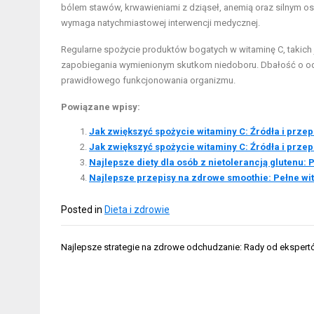
bólem stawów, krwawieniami z dziąseł, anemią oraz silnym os
wymaga natychmiastowej interwencji medycznej.
Regularne spożycie produktów bogatych w witaminę C, takich 
zapobiegania wymienionym skutkom niedoboru. Dbałość o odp
prawidłowego funkcjonowania organizmu.
Powiązane wpisy:
Jak zwiększyć spożycie witaminy C: Źródła i przep
Jak zwiększyć spożycie witaminy C: Źródła i przep
Najlepsze diety dla osób z nietolerancją glutenu: 
Najlepsze przepisy na zdrowe smoothie: Pełne wi
Posted in
Dieta i zdrowie
Nawigacja
Najlepsze strategie na zdrowe odchudzanie: Rady od eksper
wpisu