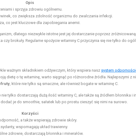
Opis
eniami i sprzyja zdrowiu ogólnemu.
winek, co zwiększa zdolność organizmu do zwalczania infekcji.
a, co jest kluczowe dla zapobiegania anemii.
anizm, dlatego niezwykle istotne jest jej dostarczanie poprzez zróżnicowaną
ka czy brokuły. Regularne spożycie witaminy C przyczynia się nie tylko do ogó
wykle ważnym składnikiem odżywczym, który wspiera nasz
system odpornośc
ją dietę o tę witaminę, warto sięgnąć po różnorodne źródła. Najlepszymi z n
fruty
, które nie tylko są smaczne, ale również bogate w witaminę C.
 nie tylko dostarczają dużą ilość witaminy C, ale także są źródłem błonnika i 
dodać je do smoothie, sałatek lub po prostu cieszyć się nimi na surowo.
Korzyści
dporność, a także wspierają zdrowie skóry.
ksydanty, wspomagają układ trawienny.
lne zdrowie, dostarczają błonnika i minerałów.