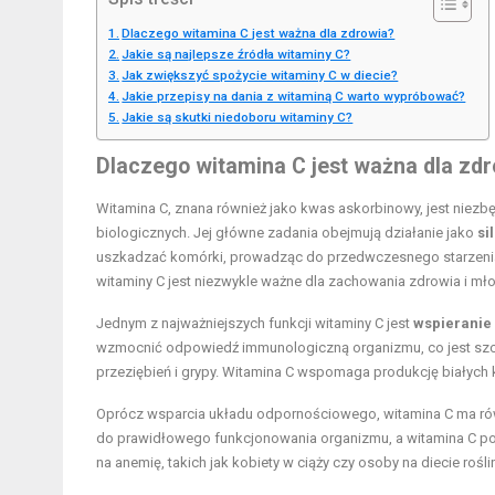
Dlaczego witamina C jest ważna dla zdrowia?
Jakie są najlepsze źródła witaminy C?
Jak zwiększyć spożycie witaminy C w diecie?
Jakie przepisy na dania z witaminą C warto wypróbować?
Jakie są skutki niedoboru witaminy C?
Dlaczego witamina C jest ważna dla zd
Witamina C, znana również jako kwas askorbinowy, jest niezb
biologicznych. Jej główne zadania obejmują działanie jako
si
uszkadzać komórki, prowadząc do przedwczesnego starzenia
witaminy C jest niezwykle ważne dla zachowania zdrowia i m
Jednym z najważniejszych funkcji witaminy C jest
wspieranie
wzmocnić odpowiedź immunologiczną organizmu, co jest szcze
przeziębień i grypy. Witamina C wspomaga produkcję białych 
Oprócz wsparcia układu odpornościowego, witamina C ma ró
do prawidłowego funkcjonowania organizmu, a witamina C po
na anemię, takich jak kobiety w ciąży czy osoby na diecie rośli