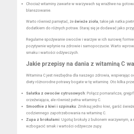
Chociaż witaminy zawarte w warzywach są wrażliwe na gotowan
blanszowanie.
Warto również pamiętać, że
świeże zioła
, takie jak natka pie
dodatkiem do różnych potraw. Staraj się je dodawać jako prz
Regularne spożywanie owoców i warzyw w ich surowej formie l
pozytywnie wpłynie na zdrowie i samopoczucie. Warto wprowa
smaku i wartości odżywczych.
Jakie przepisy na dania z witaminą C 
Witamina C jest niezbędna dla naszego zdrowia, wspierając 
diety różnorodne potrawy bogate w tę witaminę. Oto kilka prz
Sałatka z owoców cytrusowych
: Połącz pomarańcze, grejpfr
orzeźwiająca, ale również pełna witaminy C.
Smoothie z kiwi i szpinaku
: Zmiksuj jedno kiwi, garść śwież
codziennego zapotrzebowania na witaminę C.
Zupa z brokułami
: Ugotuj brokuły z bulionem warzywnym, a n
wzbogacić smak i wartości odżywcze zupy.