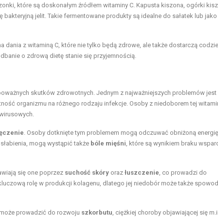
nki, które są doskonałym źródłem witaminy C. Kapusta kiszona, ogórki kis
orę bakteryjną jelit. Takie fermentowane produkty są idealne do sałatek lub jako
 dania z witaminą C, które nie tylko będą zdrowe, ale także dostarczą codzi
e dbanie o zdrową dietę stanie się przyjemnością.
 poważnych skutków zdrowotnych. Jednym z najważniejszych problemów jest
tność organizmu na różnego rodzaju infekcje. Osoby z niedoborem tej witami
 wirusowych.
ęczenie
. Osoby dotknięte tym problemem mogą odczuwać obniżoną energię
słabienia, mogą wystąpić także
bóle mięśni
, które są wynikiem braku wspar
awiają się one poprzez
suchość skóry
oraz
łuszczenie
, co prowadzi do
kluczową rolę w produkcji kolagenu, dlatego jej niedobór może także spow
e może prowadzić do rozwoju
szkorbutu
, ciężkiej choroby objawiającej się m.i