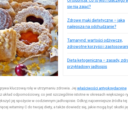
Ortodoncja: Co to jest i dlaczego 
się nią zająć?
Zdrowe mąki dietetyczne – jaka
najlepsza na odchudzanie?
Tamarynd: wartości odżywcze,
zdrowotne korzyści i zastosowan
Dieta ketogeniczna – zasady, zdro
przykładowy jadłospis
dgrywa kluczową rolę w utrzymaniu zdrowia. Jej
właściwości antyoksydacyjne
z układ odpornościowy, co jest szczególnie istotne w okresach większego r
ększyć jej spożycie w codziennym jadłospisie. Odkryj najcenniejsze źródła tej
cej witaminy C do twojej diety, a także dowiedz się, jakie mogą być skutki je