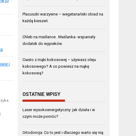
warto
Placuszki warzywne – wegetariański obiad na
każdą kieszeń
Chleb na maślance . Maślanka- wspaniały
dodatek do wypieków.
ia
Ciasto z mąki kokosowej – używasz oleju
wie i
kokosowego? A co powiesz na mąkę
kokosową?
OSTATNIE WPISY
yzyka
Laser wysokoenergetyczny: jak działa i w
j
czym może pomóc?
Ortodoncja: Co to jest i dlaczego warto się nią