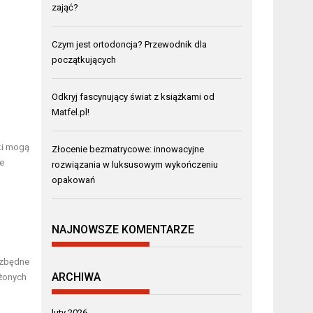
zająć?
Czym jest ortodoncja? Przewodnik dla
początkujących
Odkryj fascynujący świat z książkami od
Matfel.pl!
iki mogą
Złocenie bezmatrycowe: innowacyjne
e
rozwiązania w luksusowym wykończeniu
opakowań
NAJNOWSZE KOMENTARZE
ezbędne
ARCHIWA
ażonych
luty 2026