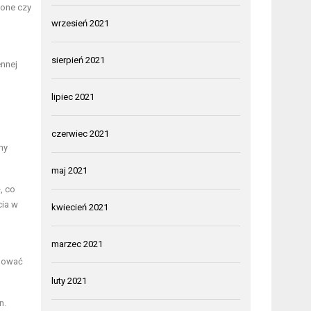
zone czy
wrzesień 2021
sierpień 2021
ennej
lipiec 2021
czerwiec 2021
ny
maj 2021
, co
cia w
kwiecień 2021
marzec 2021
odować
luty 2021
n.