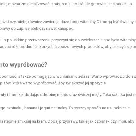
ie, można zminimalizować straty, stosując krótkie gotowanie na parze lub
truszki czy mięta, również zawierają duże ilości witaminy C i mogą być świetny
yprawy do zup, sałatek czy nawet kanapek.
ub po lekkim przetworzeniu przyczyni się do zwiększenia spożycia witaminy
dzać różnorodność i korzystać z sezonowych produktów, aby cieszyć się pe
warto wypróbować?
odporność, a także pomagając w wchłanianiu żelaza. Warto wprowadzić do sw
episów, które warto wypróbować, aby zwiększyć jej spożycie.
uty i limonkę, dodając odrobinę miodu oraz świeżej mięty. Taka sałatka jest ni
ego szpinaku, banana i jogurt naturalny. To pyszny sposób na uzupełnienie
astępnie zmiksuj na krem. Dodaj przyprawy, takie jak czosnek czy imbir, aby