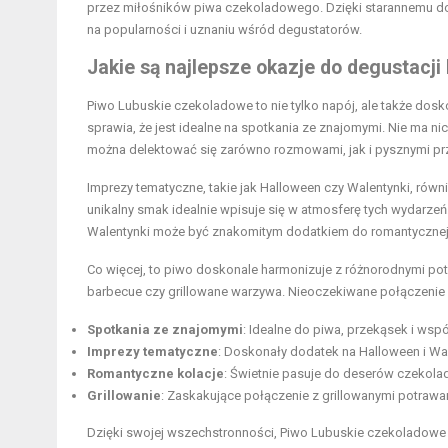
przez miłośników piwa czekoladowego. Dzięki starannemu dob
na popularności i uznaniu wśród degustatorów.
Jakie są najlepsze okazje do degustac
Piwo Lubuskie czekoladowe to nie tylko napój, ale także dos
sprawia, że jest idealne na spotkania ze znajomymi. Nie ma ni
można delektować się zarówno rozmowami, jak i pysznymi pr
Imprezy tematyczne, takie jak Halloween czy Walentynki, ró
unikalny smak idealnie wpisuje się w atmosferę tych wydarz
Walentynki może być znakomitym dodatkiem do romantycznej 
Co więcej, to piwo doskonale harmonizuje z różnorodnymi po
barbecue czy grillowane warzywa. Nieoczekiwane połączeni
Spotkania ze znajomymi
: Idealne do piwa, przekąsek i ws
Imprezy tematyczne
: Doskonały dodatek na Halloween i Wal
Romantyczne kolacje
: Świetnie pasuje do deserów czekola
Grillowanie
: Zaskakujące połączenie z grillowanymi potrawa
Dzięki swojej wszechstronności, Piwo Lubuskie czekoladowe 