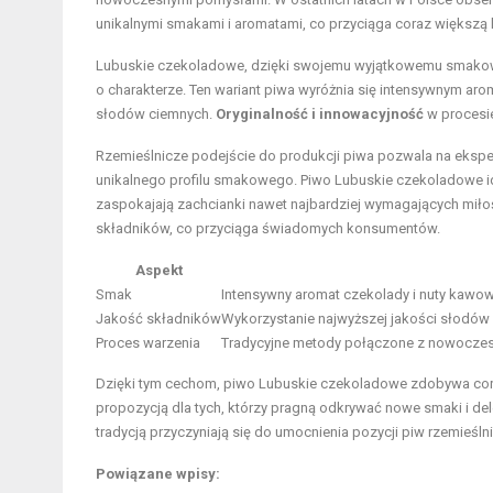
unikalnymi smakami i aromatami, co przyciąga coraz większą 
Lubuskie czekoladowe, dzięki swojemu wyjątkowemu smakowi
o charakterze. Ten wariant piwa wyróżnia się intensywnym ar
słodów ciemnych.
Oryginalność i innowacyjność
w procesie
Rzemieślnicze podejście do produkcji piwa pozwala na eksp
unikalnego profilu smakowego. Piwo Lubuskie czekoladowe ide
zaspokajają zachcianki nawet najbardziej wymagających miłoś
składników, co przyciąga świadomych konsumentów.
Aspekt
Smak
Intensywny aromat czekolady i nuty kawow
Jakość składników
Wykorzystanie najwyższej jakości słodów 
Proces warzenia
Tradycyjne metody połączone z nowoczes
Dzięki tym cechom, piwo Lubuskie czekoladowe zdobywa coraz 
propozycją dla tych, którzy pragną odkrywać nowe smaki i de
tradycją przyczyniają się do umocnienia pozycji piw rzemieśl
Powiązane wpisy: