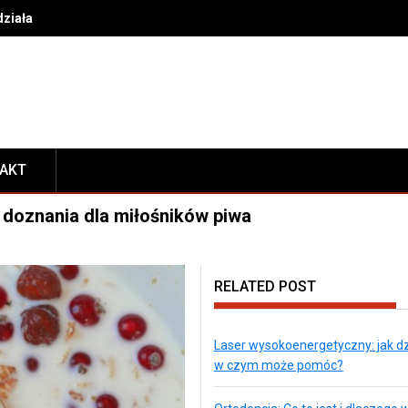
działa i w czym może pomóc?
TAKT
doznania dla miłośników piwa
RELATED POST
Laser wysokoenergetyczny: jak dzi
w czym może pomóc?