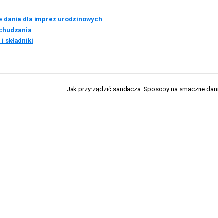
ne dania dla imprez urodzinowych
dchudzania
i składniki
Jak przyrządzić sandacza: Sposoby na smaczne dani