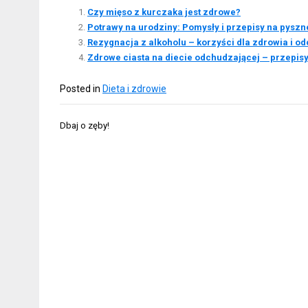
Czy mięso z kurczaka jest zdrowe?
Potrawy na urodziny: Pomysły i przepisy na pysz
Rezygnacja z alkoholu – korzyści dla zdrowia i o
Zdrowe ciasta na diecie odchudzającej – przepisy 
Posted in
Dieta i zdrowie
Nawigacja
Dbaj o zęby!
wpisu