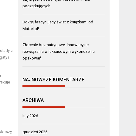
początkujących
Odkryj fascynujący świat z książkami od
Matfel.pl!
Złocenie bezmatrycowe: innowacyjne
olady z
rozwiązania w luksusowym wykończeniu
gaty i
opakowań
e
NAJNOWSZE KOMENTARZE
yskuje
ARCHIWA
luty 2026
akoszy,
grudzień 2025