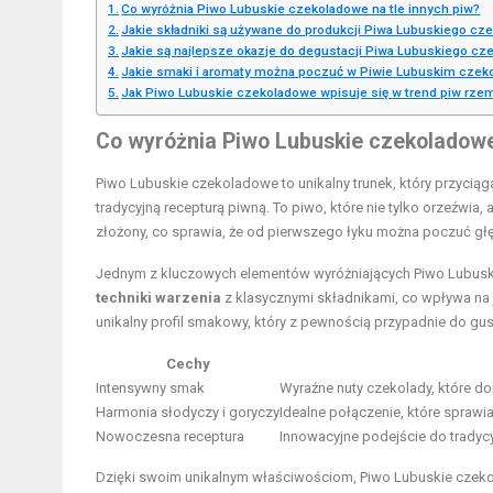
Co wyróżnia Piwo Lubuskie czekoladowe na tle innych piw?
Jakie składniki są używane do produkcji Piwa Lubuskiego c
Jakie są najlepsze okazje do degustacji Piwa Lubuskiego c
Jakie smaki i aromaty można poczuć w Piwie Lubuskim cze
Jak Piwo Lubuskie czekoladowe wpisuje się w trend piw rze
Co wyróżnia Piwo Lubuskie czekoladowe 
Piwo Lubuskie czekoladowe to unikalny trunek, który przyci
tradycyjną recepturą piwną. To piwo, które nie tylko orzeźw
złożony, co sprawia, że od pierwszego łyku można poczuć głę
Jednym z kluczowych elementów wyróżniających Piwo Lubuskie
techniki warzenia
z klasycznymi składnikami, co wpływa na j
unikalny profil smakowy, który z pewnością przypadnie do 
Cechy
Intensywny smak
Wyraźne nuty czekolady, które d
Harmonia słodyczy i goryczy
Idealne połączenie, które sprawi
Nowoczesna receptura
Innowacyjne podejście do tradycy
Dzięki swoim unikalnym właściwościom, Piwo Lubuskie cze