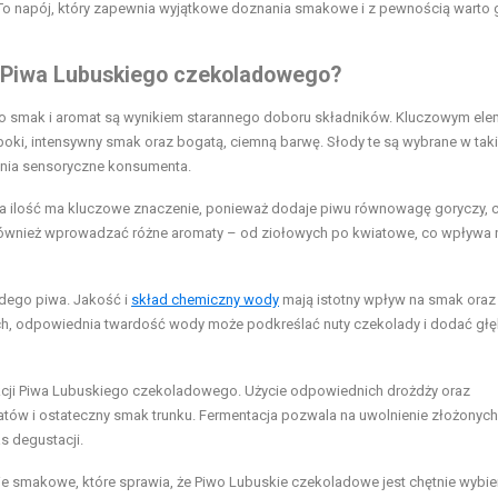
. To napój, który zapewnia wyjątkowe doznania smakowe i z pewnością warto 
ji Piwa Lubuskiego czekoladowego?
go smak i aromat są wynikiem starannego doboru składników. Kluczowym el
ęboki, intensywny smak oraz bogatą, ciemną barwę. Słody te są wybrane w taki
ania sensoryczne konsumenta.
a ilość ma kluczowe znaczenie, ponieważ dodaje piwu równowagę goryczy, 
 również wprowadzać różne aromaty – od ziołowych po kwiatowe, co wpływa 
żdego piwa. Jakość i
skład chemiczny wody
mają istotny wpływ na smak oraz
h, odpowiednia twardość wody może podkreślać nuty czekolady i dodać głę
cji Piwa Lubuskiego czekoladowego. Użycie odpowiednich drożdży oraz
ów i ostateczny smak trunku. Fermentacja pozwala na uwolnienie złożonych
s degustacji.
e smakowe, które sprawia, że Piwo Lubuskie czekoladowe jest chętnie wybie