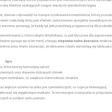
liczbę klientów szukających czegoś więcej niż standardowe lagery.
, stanowi odpowiedź na rosnące oczekiwania konsumentów, którzy poszuk
omatem czekolady, który jest efektem zastosowania specjalnie wyselekcjono
 warzenia sprawiają, że każdy łyk jest prawdziwą przyjemnością dla podniebi
erymentowanie z różnorodnymi składnikami, co jest kluczowe dla wypracowa
alnie wpisuje się w ten trend, oferując
niepowtarzalne doznania
smakowe
ników piwa. Warto zaznaczyć, że takie piwa często wyróżniają się także jako
Opis
e, które tworzą harmonijną całość.
ciemnych oraz starannie dobranych chmieli.
nymi technikami, co zwiększa różnorodność smaków.
większe uznanie na rynku piw rzemieślniczych, co czyni je interesującą
lektować się wyjątkowymi trunkami. Te innowacyjne rozwiązania w połączeniu
niczych w polskim rynku piwnym.