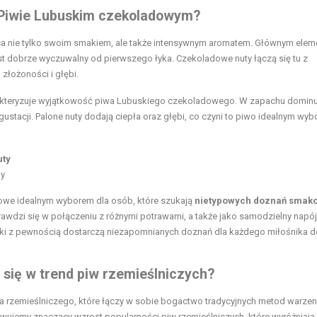
 Piwie Lubuskim czekoladowym?
ca nie tylko swoim smakiem, ale także intensywnym aromatem. Głównym elem
jest dobrze wyczuwalny od pierwszego łyka. Czekoladowe nuty łączą się tu z
 złożoności i głębi.
rakteryzuje wyjątkowość piwa Lubuskiego czekoladowego. W zapachu dominu
ustacji. Palone nuty dodają ciepła oraz głębi, co czyni to piwo idealnym wy
uty
hy
dowe idealnym wyborem dla osób, które szukają
nietypowych doznań smak
prawdzi się w połączeniu z różnymi potrawami, a także jako samodzielny napó
maki z pewnością dostarczą niezapomnianych doznań dla każdego miłośnika 
się w trend piw rzemieślniczych?
 rzemieślniczego, które łączy w sobie bogactwo tradycyjnych metod warzen
ujemy znaczący wzrost popularności piw rzemieślniczych, które wyróżniają 