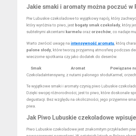
Jakie smaki i aromaty można poczuć w
Piw Lubuskie czekoladowe to wyjątkowy napój, który zachwy
który wyróżnia to piwo, jest
bogaty smak czekolady
, który 
subtelnymi akcentami
karmelu
oraz
orzechów
, co nadaje mu
Warto zwrócić uwagę na
intensywność aromatu
, którą cha
palone słody
, które tworzą przyjemną atmosferę podczas deg
wieczorne spotkania czy jako dodatek do deserów.
Smak
Aromat
Powiązane n
Czekolada
Intensywny, z nutami palonego słodu
Karmel, orzec
Te wyjątkowe smaki i aromaty czynią piwo Lubuskie czekola
Dzięki swojej różnorodności, jest to piwo, które doskonale s
degustacji. Bez względu na okoliczności, jego przyjemne s
piwa.
Jak Piwo Lubuskie czekoladowe wpisuje 
Piwo Lubuskie czekoladowe jest znakomitym przykładem piwa
nowoczesnymi pomysłami. W ostatnich latach w Polsce obserw