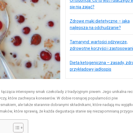
Ortodoncja: Co to jest i dlaczego 
się nią zająć?
Zdrowe mąki dietetyczne – jaka
najlepsza na odchudzanie?
Tamarynd: wartości odżywcze,
zdrowotne korzyści i zastosowan
Dieta ketogeniczna – zasady, zdro
przykładowy jadłospis
łącząca intensywny smak czekolady z tradycyjnym piwem. Jego unikalna rec
ryczy, które zachwyca koneserów. W dobie rosnącej popularności piw
 smakiem, ale także starannie dobranymi składnikami, które nadają mu wyjąt
smaków, które sprawią, że każda degustacja stanie się niezapomnianą przygo