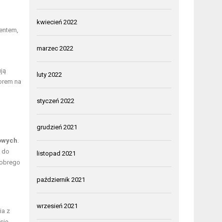
kwiecień 2022
entem,
marzec 2022
ją
luty 2022
borem na
styczeń 2022
grudzień 2021
owych
.
j do
listopad 2021
dobrego
październik 2021
wrzesień 2021
ia z
się