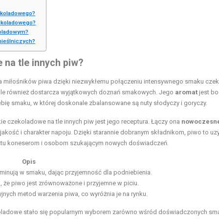
zekoladowego?
zekoladowego?
koladowym?
mieślniczych?
na tle innych piw?
ąga miłośników piwa dzięki niezwykłemu połączeniu intensywnego smaku czek
ia, ale również dostarcza wyjątkowych doznań smakowych. Jego
aromat
jest bo
bię smaku, w której doskonale zbalansowane są nuty słodyczy i goryczy.
 czekoladowe na tle innych piw jest jego receptura. Łączy ona
nowoczesn
akość i charakter napoju. Dzięki starannie dobranym składnikom, piwo to uz
gustu koneserom i osobom szukającym nowych doświadczeń.
Opis
ominują w smaku, dając przyjemność dla podniebienia.
a, że piwo jest zrównoważone i przyjemne w piciu.
jnych metod warzenia piwa, co wyróżnia je na rynku.
koladowe stało się popularnym wyborem zarówno wśród doświadczonych sm