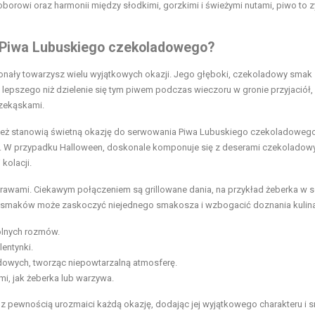
orowi oraz harmonii między słodkimi, gorzkimi i świeżymi nutami, piwo to z
ji Piwa Lubuskiego czekoladowego?
konały towarzysz wielu wyjątkowych okazji. Jego głęboki, czekoladowy smak
c lepszego niż dzielenie się tym piwem podczas wieczoru w gronie przyjaciół,
zekąskami.
wnież stanowią świetną okazję do serwowania Piwa Lubuskiego czekoladoweg
eń. W przypadku Halloween, doskonale komponuje się z deserami czekoladowy
kolacji.
trawami. Ciekawym połączeniem są grillowane dania, na przykład żeberka w s
e smaków może zaskoczyć niejednego smakosza i wzbogacić doznania kulina
pólnych rozmów.
entynki.
dowych, tworząc niepowtarzalną atmosferę.
mi, jak żeberka lub warzywa.
z pewnością urozmaici każdą okazję, dodając jej wyjątkowego charakteru i 