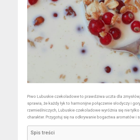
Piwo Lubuskie czekoladowe to prawdziwa uczta dla zmysłów, 
sprawia, że każdy łyk to harmonijne połączenie słodyczy i go
rzemieślniczych, Lubuskie czekoladowe wyróżnia się nie tylko
charakter. Przygotuj się na odkrywanie bogactwa aromatów i 
Spis treści