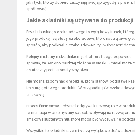
jak i tych, którzy dopiero zaczynają swoją przygodę z piwem
spróbować.
Jakie składniki są używane do produkc
Piwa Lubuskiego czekoladowego to wyjątkowy trunek, które
jego produkcji są
słody czekoladowe
, które nadają piwu gł
sposób, aby podkreślić czekoladowe nuty i wzbogacić dozn
Kolejnym istotnym składnikiem jest
chmiel
. Jego odpowiedni
sprawia, że jest ono bardziej złożone w smaku. Chmiel może
ostateczny profil aromatyczny piwa.
Nie można zapominać o
wodzie
, która stanowi podstawę ka
teksturę gotowego produktu. W przypadku piw czekoladowyc
smakowej.
Proces
fermentacji
również odgrywa kluczową rolę w produk
fermentacja w przemyślany sposób wpływają na rozwój aromat
smaków i subtelnych nut, które mogą być wyczuwalne podcza
Wszystkie te składniki razem tworzą wyjątkowe doświadczeni