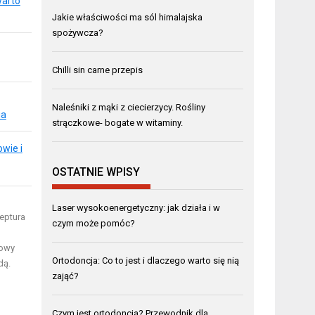
warto
Jakie właściwości ma sól himalajska
spożywcza?
Chilli sin carne przepis
Naleśniki z mąki z ciecierzycy. Rośliny
ia
strączkowe- bogate w witaminy.
wie i
OSTATNIE WPISY
Laser wysokoenergetyczny: jak działa i w
eptura
czym może pomóc?
kowy
Ortodoncja: Co to jest i dlaczego warto się nią
dą.
zająć?
Czym jest ortodoncja? Przewodnik dla