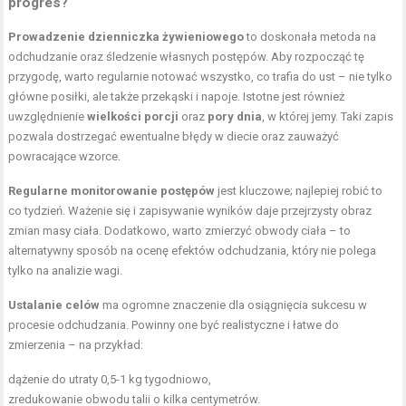
progres?
Prowadzenie dzienniczka żywieniowego
to doskonała metoda na
odchudzanie oraz śledzenie własnych postępów. Aby rozpocząć tę
przygodę, warto regularnie notować wszystko, co trafia do ust – nie tylko
główne posiłki, ale także przekąski i napoje. Istotne jest również
uwzględnienie
wielkości porcji
oraz
pory dnia
, w której jemy. Taki zapis
pozwala dostrzegać ewentualne błędy w diecie oraz zauważyć
powracające wzorce.
Regularne monitorowanie postępów
jest kluczowe; najlepiej robić to
co tydzień. Ważenie się i zapisywanie wyników daje przejrzysty obraz
zmian masy ciała. Dodatkowo, warto zmierzyć obwody ciała – to
alternatywny sposób na ocenę efektów odchudzania, który nie polega
tylko na analizie wagi.
Ustalanie celów
ma ogromne znaczenie dla osiągnięcia sukcesu w
procesie odchudzania. Powinny one być realistyczne i łatwe do
zmierzenia – na przykład:
dążenie do utraty 0,5-1 kg tygodniowo,
zredukowanie obwodu talii o kilka centymetrów.