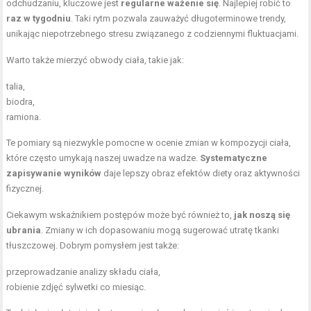
odchudzaniu, kluczowe jest
regularne ważenie się
. Najlepiej robić to
raz w tygodniu
. Taki rytm pozwala zauważyć długoterminowe trendy,
unikając niepotrzebnego stresu związanego z codziennymi fluktuacjami.
Warto także mierzyć obwody ciała, takie jak:
talia,
biodra,
ramiona.
Te pomiary są niezwykle pomocne w ocenie zmian w kompozycji ciała,
które często umykają naszej uwadze na wadze.
Systematyczne
zapisywanie wyników
daje lepszy obraz efektów diety oraz aktywności
fizycznej.
Ciekawym wskaźnikiem postępów może być również to,
jak noszą się
ubrania
. Zmiany w ich dopasowaniu mogą sugerować utratę tkanki
tłuszczowej. Dobrym pomysłem jest także:
przeprowadzanie analizy składu ciała,
robienie zdjęć sylwetki co miesiąc.