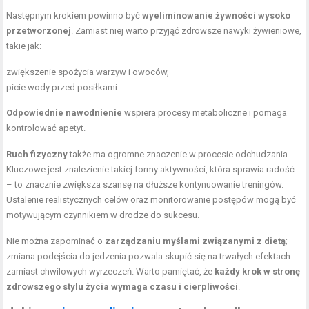
Następnym krokiem powinno być
wyeliminowanie żywności wysoko
przetworzonej
. Zamiast niej warto przyjąć zdrowsze nawyki żywieniowe,
takie jak:
zwiększenie spożycia warzyw i owoców,
picie wody przed posiłkami.
Odpowiednie nawodnienie
wspiera procesy metaboliczne i pomaga
kontrolować apetyt.
Ruch fizyczny
także ma ogromne znaczenie w procesie odchudzania.
Kluczowe jest znalezienie takiej formy aktywności, która sprawia radość
– to znacznie zwiększa szansę na dłuższe kontynuowanie treningów.
Ustalenie realistycznych celów oraz monitorowanie postępów mogą być
motywującym czynnikiem w drodze do sukcesu.
Nie można zapominać o
zarządzaniu myślami związanymi z dietą
;
zmiana podejścia do jedzenia pozwala skupić się na trwałych efektach
zamiast chwilowych wyrzeczeń. Warto pamiętać, że
każdy krok w stronę
zdrowszego stylu życia wymaga czasu i cierpliwości
.