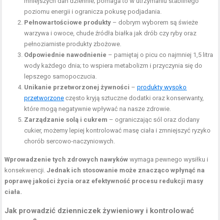
mniejszych dań dziennie; pomaga to w utrzymaniu stabilnego
poziomu energii i ogranicza pokusę podjadania.
Pełnowartościowe produkty
– dobrym wyborem są świeże
warzywa i owoce, chude źródła białka jak drób czy ryby oraz
pełnoziarniste produkty zbożowe.
Odpowiednie nawodnienie
– pamiętaj o picu co najmniej 1,5 litra
wody każdego dnia; to wspiera metabolizm i przyczynia się do
lepszego samopoczucia.
Unikanie przetworzonej żywności
–
produkty wysoko
przetworzone
często kryją sztuczne dodatki oraz konserwanty,
które mogą negatywnie wpływać na nasze zdrowie.
Zarządzanie solą i cukrem
– ograniczając sól oraz dodany
cukier, możemy lepiej kontrolować masę ciała i zmniejszyć ryzyko
chorób sercowo-naczyniowych.
Wprowadzenie tych zdrowych nawyków
wymaga pewnego wysiłku i
konsekwencji.
Jednak ich stosowanie może znacząco wpłynąć na
poprawę jakości życia oraz efektywność procesu redukcji masy
ciała.
Jak prowadzić dzienniczek żywieniowy i kontrolować