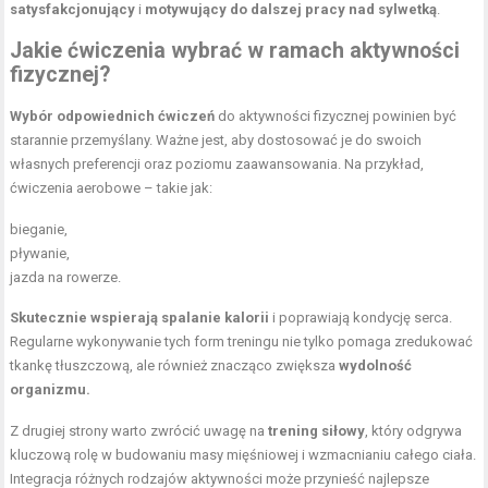
satysfakcjonujący
i
motywujący do dalszej pracy nad sylwetką
.
Jakie ćwiczenia wybrać w ramach aktywności
fizycznej?
Wybór odpowiednich ćwiczeń
do aktywności fizycznej powinien być
starannie przemyślany. Ważne jest, aby dostosować je do swoich
własnych preferencji oraz poziomu zaawansowania. Na przykład,
ćwiczenia aerobowe – takie jak:
bieganie,
pływanie,
jazda na rowerze.
Skutecznie wspierają spalanie kalorii
i poprawiają kondycję serca.
Regularne wykonywanie tych form treningu nie tylko pomaga zredukować
tkankę tłuszczową, ale również znacząco zwiększa
wydolność
organizmu.
Z drugiej strony warto zwrócić uwagę na
trening siłowy
, który odgrywa
kluczową rolę w budowaniu masy mięśniowej i wzmacnianiu całego ciała.
Integracja różnych rodzajów aktywności może przynieść najlepsze