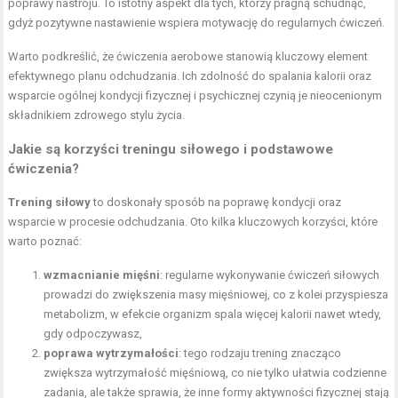
poprawy nastroju. To istotny aspekt dla tych, którzy pragną schudnąć,
gdyż pozytywne nastawienie wspiera motywację do regularnych ćwiczeń.
Warto podkreślić, że ćwiczenia aerobowe stanowią kluczowy element
efektywnego planu odchudzania. Ich zdolność do spalania kalorii oraz
wsparcie ogólnej kondycji fizycznej i psychicznej czynią je nieocenionym
składnikiem zdrowego stylu życia.
Jakie są korzyści treningu siłowego i podstawowe
ćwiczenia?
Trening siłowy
to doskonały sposób na poprawę kondycji oraz
wsparcie w procesie odchudzania. Oto kilka kluczowych korzyści, które
warto poznać:
wzmacnianie mięśni
: regularne wykonywanie ćwiczeń siłowych
prowadzi do zwiększenia masy mięśniowej, co z kolei przyspiesza
metabolizm, w efekcie organizm spala więcej kalorii nawet wtedy,
gdy odpoczywasz,
poprawa wytrzymałości
: tego rodzaju trening znacząco
zwiększa wytrzymałość mięśniową, co nie tylko ułatwia codzienne
zadania, ale także sprawia, że inne formy aktywności fizycznej stają