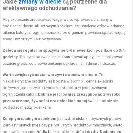
Jakie
zmiany w diecie
są potrzebne dla
efektywnego odchudzania?
Aby skutecznie zredukować wagę, warto wprowadzić zmiany w
codziennej diecie.
Kluczowym krokiem
jest ustalenie odpowiedniego
bilansu kalorycznego, co oznacza, że organizm powinien spalać więcej
energii niż otrzymuje z pożywienia.
Zaleca się regularne spożywanie 5-6 niewielkich posiłków co 3-4
godziny.
Taki rytm pozwala lepiej kontrolować apetyt i minimalizować
uczucie głodu, co ułatwia unikanie odkładania nadmiaru tłuszczu.
Warto zwiększyć udział warzyw i owoców w diecie.
Te
niskokaloryczne produkty są bogate w błonnik i cenne składniki
odżywcze, co sprzyja utrzymaniu sytości przy jednoczesnym
ograniczeniu kalorii.
Dobrze jest również zrezygnować z wysoko
przetworzonej żywności oraz słodkich napojów
i starać się nie
podjadać między posiłkami.
Kolejnym istotnym aspektem
jest wybór niskokalorycznych potraw.
Zamiast tłustych mięs czy pełnotłustych produktów mlecznych, warto
postawić na chude źródła białka, takie jak drób lub ryby.
Dodanie do