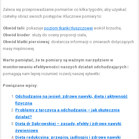
Zaleca się przeprowadzanie pomiarów co kilka tygodni, aby uzyskać
rzetelny obraz swoich postępów. Kluczowe pomiary to:
Obwód talii
: pokazuje
poziom tkanki tłuszczowej
wokół brzucha,
Obwód bioder
: służy do oceny proporcji ciała,
Obwód klatki piersiowej
: dostarcza informacji o zmianach dotyczących
masy mięśniowej.
Warto pamiętać, że te pomiary są ważnym narzędziem w
monitorowaniu efektywności naszych działań odchudzających
i
pomagają nam lepiej rozumieć rozwój naszej sylwetki.
Powiązane wpisy:
Odchudzanie na jesień: zdrowe nawyki, dieta i aktywność
fizyczna
Problemy z tarczycą a odchudzanie – jak skutecznie
działać?
Dieta dr Dąbrowskiej – zasady, efekty i zdrowe nawyki
żywieniowe
Dieta redukcyjna: przepisy, jadłospis i zdrowe nawyki