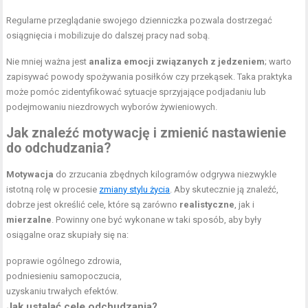
Regularne przeglądanie swojego dzienniczka pozwala dostrzegać
osiągnięcia i mobilizuje do dalszej pracy nad sobą.
Nie mniej ważna jest
analiza emocji związanych z jedzeniem
; warto
zapisywać powody spożywania posiłków czy przekąsek. Taka praktyka
może pomóc zidentyfikować sytuacje sprzyjające podjadaniu lub
podejmowaniu niezdrowych wyborów żywieniowych.
Jak znaleźć motywację i zmienić nastawienie
do odchudzania?
Motywacja
do zrzucania zbędnych kilogramów odgrywa niezwykle
istotną rolę w procesie
zmiany stylu życia
. Aby skutecznie ją znaleźć,
dobrze jest określić cele, które są zarówno
realistyczne
, jak i
mierzalne
. Powinny one być wykonane w taki sposób, aby były
osiągalne oraz skupiały się na:
poprawie ogólnego zdrowia,
podniesieniu samopoczucia,
uzyskaniu trwałych efektów.
Jak ustalać cele odchudzania?