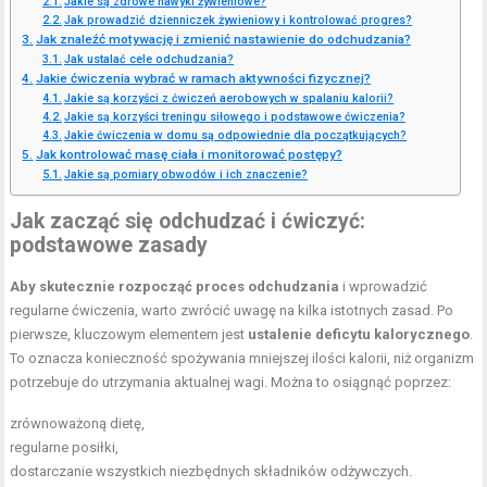
Jakie są zdrowe nawyki żywieniowe?
Jak prowadzić dzienniczek żywieniowy i kontrolować progres?
Jak znaleźć motywację i zmienić nastawienie do odchudzania?
Jak ustalać cele odchudzania?
Jakie ćwiczenia wybrać w ramach aktywności fizycznej?
Jakie są korzyści z ćwiczeń aerobowych w spalaniu kalorii?
Jakie są korzyści treningu siłowego i podstawowe ćwiczenia?
Jakie ćwiczenia w domu są odpowiednie dla początkujących?
Jak kontrolować masę ciała i monitorować postępy?
Jakie są pomiary obwodów i ich znaczenie?
Jak zacząć się odchudzać i ćwiczyć:
podstawowe zasady
Aby skutecznie rozpocząć proces odchudzania
i wprowadzić
regularne ćwiczenia, warto zwrócić uwagę na kilka istotnych zasad. Po
pierwsze, kluczowym elementem jest
ustalenie deficytu kalorycznego
.
To oznacza konieczność spożywania mniejszej ilości kalorii, niż organizm
potrzebuje do utrzymania aktualnej wagi. Można to osiągnąć poprzez:
zrównoważoną dietę,
regularne posiłki,
dostarczanie wszystkich niezbędnych składników odżywczych.