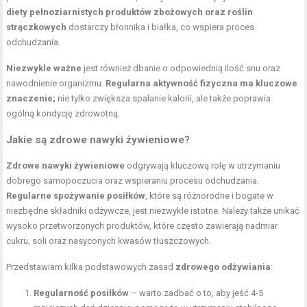
diety pełnoziarnistych produktów zbożowych oraz roślin
strączkowych
dostarczy błonnika i białka, co wspiera proces
odchudzania.
Niezwykle ważne
jest również dbanie o odpowiednią ilość snu oraz
nawodnienie organizmu.
Regularna aktywność fizyczna ma kluczowe
znaczenie;
nie tylko zwiększa spalanie kalorii, ale także poprawia
ogólną kondycję zdrowotną.
Jakie są zdrowe nawyki żywieniowe?
Zdrowe nawyki żywieniowe
odgrywają kluczową rolę w utrzymaniu
dobrego samopoczucia oraz wspieraniu procesu odchudzania.
Regularne spożywanie posiłków
, które są różnorodne i bogate w
niezbędne składniki odżywcze, jest niezwykle istotne. Należy także unikać
wysoko przetworzonych produktów, które często zawierają nadmiar
cukru, soli oraz nasyconych kwasów tłuszczowych.
Przedstawiam kilka podstawowych zasad
zdrowego odżywiania
:
Regularność posiłków
– warto zadbać o to, aby jeść 4-5