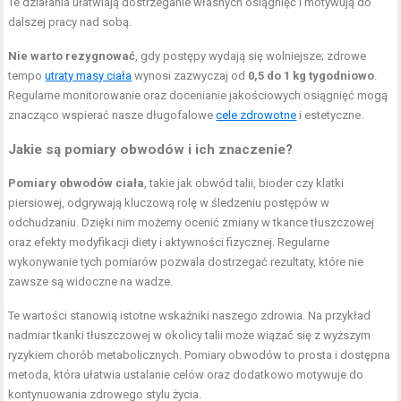
Te działania ułatwiają dostrzeganie własnych osiągnięć i motywują do
dalszej pracy nad sobą.
Nie warto rezygnować
, gdy postępy wydają się wolniejsze; zdrowe
tempo
utraty masy ciała
wynosi zazwyczaj od
0,5 do 1 kg tygodniowo
.
Regularne monitorowanie oraz docenianie jakościowych osiągnięć mogą
znacząco wspierać nasze długofalowe
cele zdrowotne
i estetyczne.
Jakie są pomiary obwodów i ich znaczenie?
Pomiary obwodów ciała
, takie jak obwód talii, bioder czy klatki
piersiowej, odgrywają kluczową rolę w śledzeniu postępów w
odchudzaniu. Dzięki nim możemy ocenić zmiany w tkance tłuszczowej
oraz efekty modyfikacji diety i aktywności fizycznej. Regularne
wykonywanie tych pomiarów pozwala dostrzegać rezultaty, które nie
zawsze są widoczne na wadze.
Te wartości stanowią istotne wskaźniki naszego zdrowia. Na przykład
nadmiar tkanki tłuszczowej w okolicy talii może wiązać się z wyższym
ryzykiem chorób metabolicznych. Pomiary obwodów to prosta i dostępna
metoda, która ułatwia ustalanie celów oraz dodatkowo motywuje do
kontynuowania zdrowego stylu życia.