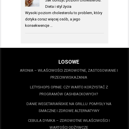
Jak obniżyć poziom cholesterolu:
Dieta i styl życia
Wysoki poziom cholesterolu to problem, który
dotyka coraz więcej osób, a jego
konsekwencje …
LOSOWE
ARONIA – WŁAŚCIWOŚCI ZDROWOTNE, ZASTOSOWANIE I
PRZECIWWSKAZANIA
LETYSHOPS OPINIE: CZY WARTO KORZYSTAĆ Z
PROGRAMÓW CASHBACKOWYCH?
DANIE WEGETARIAŃSKIE NA GRILLU: POMYSŁY NA
SMACZNE I ZDROWE ALTERNATYWY
CEBULA DYMKA – ZDROWOTNE WŁAŚCIWOŚCI I
WARTOŚCI ODŻYWCZE