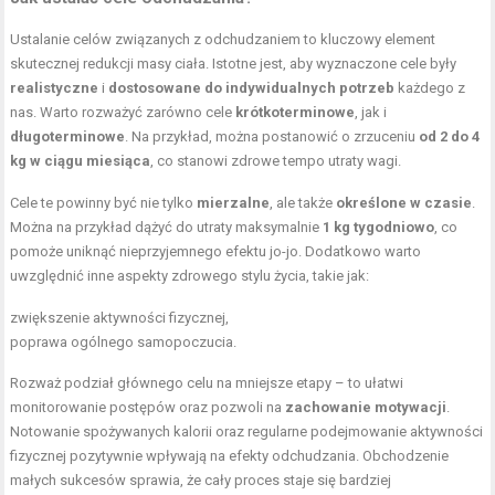
Ustalanie celów związanych z odchudzaniem to kluczowy element
skutecznej redukcji masy ciała. Istotne jest, aby wyznaczone cele były
realistyczne
i
dostosowane do indywidualnych potrzeb
każdego z
nas. Warto rozważyć zarówno cele
krótkoterminowe
, jak i
długoterminowe
. Na przykład, można postanowić o zrzuceniu
od 2 do 4
kg w ciągu miesiąca
, co stanowi zdrowe tempo utraty wagi.
Cele te powinny być nie tylko
mierzalne
, ale także
określone w czasie
.
Można na przykład dążyć do utraty maksymalnie
1 kg tygodniowo
, co
pomoże uniknąć nieprzyjemnego efektu jo-jo. Dodatkowo warto
uwzględnić inne aspekty zdrowego stylu życia, takie jak:
zwiększenie aktywności fizycznej,
poprawa ogólnego samopoczucia.
Rozważ podział głównego celu na mniejsze etapy – to ułatwi
monitorowanie postępów oraz pozwoli na
zachowanie motywacji
.
Notowanie spożywanych kalorii oraz regularne podejmowanie aktywności
fizycznej pozytywnie wpływają na efekty odchudzania. Obchodzenie
małych sukcesów sprawia, że cały proces staje się bardziej