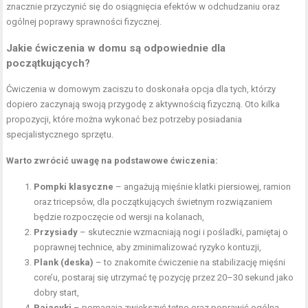
znacznie przyczynić się do osiągnięcia efektów w odchudzaniu oraz
ogólnej poprawy sprawności fizycznej.
Jakie ćwiczenia w domu są odpowiednie dla
początkujących?
Ćwiczenia w domowym zaciszu to doskonała opcja dla tych, którzy
dopiero zaczynają swoją przygodę z aktywnością fizyczną. Oto kilka
propozycji, które można wykonać bez potrzeby posiadania
specjalistycznego sprzętu.
Warto zwrócić uwagę na podstawowe ćwiczenia:
Pompki klasyczne
– angażują mięśnie klatki piersiowej, ramion
oraz tricepsów, dla początkujących świetnym rozwiązaniem
będzie rozpoczęcie od wersji na kolanach,
Przysiady
– skutecznie wzmacniają nogi i pośladki, pamiętaj o
poprawnej technice, aby zminimalizować ryzyko kontuzji,
Plank (deska)
– to znakomite ćwiczenie na stabilizację mięśni
core’u, postaraj się utrzymać tę pozycję przez 20–30 sekund jako
dobry start,
Pajacyki
– pomagają zwiększyć tętno oraz poprawić ogólną