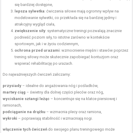
się bardziej dostępne,
lepsza sylwetka
: ćwiczenia siłowe mają ogromny wpływ na
modelowanie sylwetki, co przekłada się na bardziej jędrny i
atrakcyjny wygląd ciała,
zwiększenie siły
: systematyczne treningi pozwalają znacznie
podnieść poziom siły, to istotne zarówno w kontekście
sportowym, jak i w życiu codziennym,
ochrona przed urazami
: wzmocnienie mięśni i stawów poprzez
trening siłowy może skutecznie zapobiegać kontuzjom oraz
wspierać rehabilitację po urazach.
Do najważniejszych ćwiczeń zaliczamy:
przysiady
– idealne do angażowania nóg i pośladków,
martwy ciąg
– świetny dla dolnej części pleców oraz nóg,
wyciskanie sztangi leżąc
– koncentruje się na klatce piersiowej i
ramionach,
podciąganie na drążku
– wzmacnia plecy oraz ramiona,
wykroki
– poprawiają stabilność i wzmacniają nogi.
włączenie tych ćwiczeń
do swojego planu treningowego może