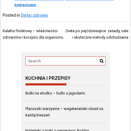
żywieniowe
Posted in
Dieta i zdrowie
Nawigacja
Kalafior fioletowy – właściwości
Dieta po pięćdziesiątce: zasady, cele
wpisu
zdrowotne i korzyści dla organizmu
i skuteczne metody odchudzania
KUCHNIA I PRZEPISY
Bułki na słodko – bułki z jagodami.
Placuszki warzywne – wegetariański obiad na
każdą kieszeń
Naleśniki z mąki z ciecierzycy. Rośliny