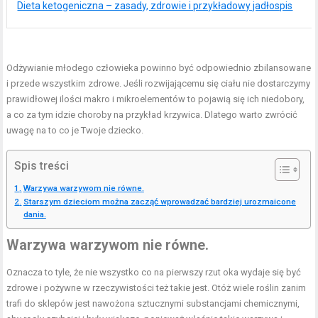
Dieta ketogeniczna – zasady, zdrowie i przykładowy jadłospis
Odżywianie młodego człowieka powinno być odpowiednio zbilansowane
i przede wszystkim zdrowe. Jeśli rozwijającemu się ciału nie dostarczymy
prawidłowej ilości makro i mikroelementów to pojawią się ich niedobory,
a co za tym idzie choroby na przykład krzywica. Dlatego warto zwrócić
uwagę na to co je Twoje dziecko.
Spis treści
Warzywa warzywom nie równe.
Starszym dzieciom można zacząć wprowadzać bardziej urozmaicone
dania.
Warzywa warzywom nie równe.
Oznacza to tyle, że nie wszystko co na pierwszy rzut oka wydaje się być
zdrowe i pożywne w rzeczywistości też takie jest. Otóż wiele roślin zanim
trafi do sklepów jest nawożona sztucznymi substancjami chemicznymi,