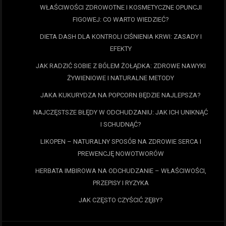
WŁAŚCIWOŚCI ZDROWOTNE I KOSMETYCZNE OPUNCJI
FIGOWEJ: CO WARTO WIEDZIEĆ?
DIETA DASH DLA KONTROLI CIŚNIENIA KRWI: ZASADY I
EFEKTY
JAK RADZIĆ SOBIE Z BÓLEM ŻOŁĄDKA: ZDROWE NAWYKI
ŻYWIENIOWE I NATURALNE METODY
JAKA KUKURYDZA NA POPCORN BĘDZIE NAJLEPSZA?
NAJCZĘSTSZE BŁĘDY W ODCHUDZANIU: JAK ICH UNIKNĄĆ
I SCHUDNĄĆ?
LIKOPEN – NATURALNY SPOSÓB NA ZDROWIE SERCA I
PREWENCJĘ NOWOTWORÓW
HERBATA IMBIROWA NA ODCHUDZANIE – WŁAŚCIWOŚCI,
PRZEPISY I RYZYKA
JAK CZĘSTO CZYŚCIĆ ZĘBY?