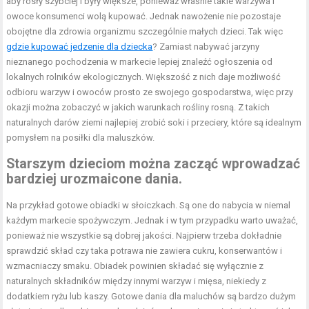
aby rosły szybciej i były większe, ponieważ właśnie takie warzywa i
owoce konsumenci wolą kupować. Jednak nawożenie nie pozostaje
obojętne dla zdrowia organizmu szczególnie małych dzieci. Tak więc
gdzie kupować jedzenie dla dziecka
? Zamiast nabywać jarzyny
nieznanego pochodzenia w markecie lepiej znaleźć ogłoszenia od
lokalnych rolników ekologicznych. Większość z nich daje możliwość
odbioru warzyw i owoców prosto ze swojego gospodarstwa, więc przy
okazji można zobaczyć w jakich warunkach rośliny rosną. Z takich
naturalnych darów ziemi najlepiej zrobić soki i przeciery, które są idealnym
pomysłem na posiłki dla maluszków.
Starszym dzieciom można zacząć wprowadzać
bardziej urozmaicone dania.
Na przykład gotowe obiadki w słoiczkach. Są one do nabycia w niemal
każdym markecie spożywczym. Jednak i w tym przypadku warto uważać,
ponieważ nie wszystkie są dobrej jakości. Najpierw trzeba dokładnie
sprawdzić skład czy taka potrawa nie zawiera cukru, konserwantów i
wzmacniaczy smaku. Obiadek powinien składać się wyłącznie z
naturalnych składników między innymi warzyw i mięsa, niekiedy z
dodatkiem ryżu lub kaszy. Gotowe dania dla maluchów są bardzo dużym