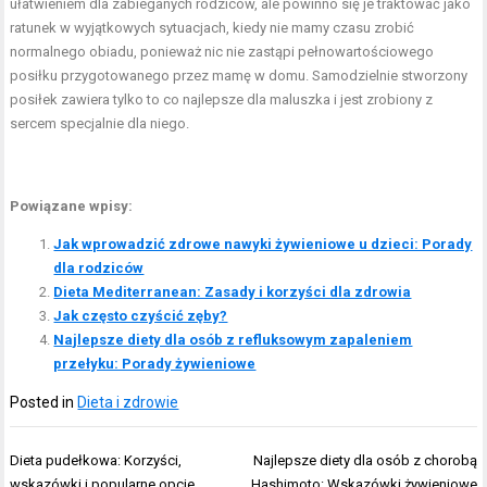
ułatwieniem dla zabieganych rodziców, ale powinno się je traktować jako
ratunek w wyjątkowych sytuacjach, kiedy nie mamy czasu zrobić
normalnego obiadu, ponieważ nic nie zastąpi pełnowartościowego
posiłku przygotowanego przez mamę w domu. Samodzielnie stworzony
posiłek zawiera tylko to co najlepsze dla maluszka i jest zrobiony z
sercem specjalnie dla niego.
Powiązane wpisy:
Jak wprowadzić zdrowe nawyki żywieniowe u dzieci: Porady
dla rodziców
Dieta Mediterranean: Zasady i korzyści dla zdrowia
Jak często czyścić zęby?
Najlepsze diety dla osób z refluksowym zapaleniem
przełyku: Porady żywieniowe
Posted in
Dieta i zdrowie
Nawigacja
Dieta pudełkowa: Korzyści,
Najlepsze diety dla osób z chorobą
wpisu
wskazówki i popularne opcje
Hashimoto: Wskazówki żywieniowe