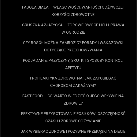
FASOLA BIAŁA – WŁAŚCIWOŚCI, WARTOŚCI ODŻYWCZE I
KORZYŚCI ZDROWOTNE
GRUSZKA AZJATYCKA – ZDROWE OWOCE I ICH UPRAWA
W OGRODZIE
CZY ROSÓŁ MOŻNA ZAMROZIĆ? PORADY I WSKAZÓWKI
DOTYCZĄCE PRZECHOWYWANIA
PODJADANIE: PRZYCZYNY, SKUTKI I SPOSOBY KONTROLI
APETYTU
PROFILAKTYKA ZDROWOTNA: JAK ZAPOBIEGAĆ
CHOROBOM ZAKAŹNYM?
FAST FOOD – CO WARTO WIEDZIEĆ O JEGO WPŁYWIE NA
ZDROWIE?
EFEKTYWNE PRZYGOTOWANIE POSIŁKÓW: OSZCZĘDNOŚĆ
CZASU I ZDROWE ODŻYWIANIE
JAK WYBIERAĆ ZDROWE I POŻYWNE PRZEKĄSKI NA DIECIE