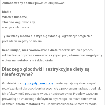
Zbilansowany posiłek
powinien obejmować:
białko
,
zdrowe tłuszcze
,
złożone węglowodany
,
warzywa lub owoce.
Tylko wtedy można cieszyć się sytością
i ograniczyć pragnienie
podjadania między posiłkami.
Reasumując, niezrównoważona dieta
znacznie utrudnia proces
odchudzania poprzez
zwiększone ryzyko podjadania
oraz
negatywny
wpływ na metabolizm i skład ciała
.
Dlaczego głodówki i restrykcyjne diety są
nieefektywne?
Głodówki
oraz
rygorystyczne diety
często wydają się atrakcyjnymi
rozwiązaniami dla osób borykających się z problemem nadwagi. Jednak
ich efektywność pozostaje kwestią kontrowersyjną. Przede wszystkim,
prowadzą do znacznego deficytu kalorycznego, co może skutkować
spowolnieniem metabolizmu
. Osoby stosujące takie metody mogą