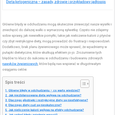
Dieta ketogeniczna – zasady, zdrowie i przykładowy jadłospis
Główne błędy w odchudzaniu mogą skutecznie zniweczyć nasze wysiłki i
zniechęcić do dalszej walki o wymarzoną sylwetkę. Często nie zdajemy
sobie sprawy, jak niewielkie pomyłki, takie jak nieliczenie kalorii z płynów
czy zbyt restrykcyjne diety, mogą prowadzić do frustracji i niepowodzeń.
Dodatkowo, brak planu żywieniowego może sprawić, że wpadniemy w
pułapki dietetyczne, które skutkują efektem jo-jo. Zrozumienie tych
błędów to klucz do sukcesu w odchudzaniu i budowaniu zdrowych
nawyków żywieniowych
, które będą nas wspierać w długotrwałym
osiąganiu celów.
Spis treści
Główne błędy w odchudzaniu – co warto wiedzieć?
Jak niezbilansowana dieta wpływa na odchudzanie?
Dlaczego głodówki i restrykcyjne diety są nieefektywne?
Dlaczego diety cud są nieskuteczne?
Jak nieliczenie kalorii wpływa na efekty odchudzania?
Jak unikać błędu zajadania emocji?