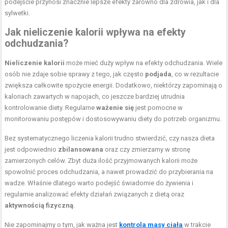
podejście przynosi znacznie lepsze efekty zarówno dla zdrowia, jak i dla
sylwetki.
Jak nieliczenie kalorii wpływa na efekty
odchudzania?
Nieliczenie kalorii
może mieć duży wpływ na efekty odchudzania. Wiele
osób nie zdaje sobie sprawy z tego, jak często
podjada
, co w rezultacie
zwiększa całkowite spożycie energii. Dodatkowo, niektórzy zapominają o
kaloriach zawartych w napojach, co jeszcze bardziej utrudnia
kontrolowanie diety. Regularne
ważenie się
jest pomocne w
monitorowaniu postępów i dostosowywaniu diety do potrzeb organizmu.
Bez systematycznego liczenia kalorii trudno stwierdzić, czy nasza dieta
jest odpowiednio
zbilansowana
oraz czy zmierzamy w stronę
zamierzonych celów. Zbyt duża ilość przyjmowanych kalorii może
spowolnić proces odchudzania, a nawet prowadzić do przybierania na
wadze. Właśnie dlatego warto podejść świadomie do żywienia i
regularnie analizować efekty działań związanych z dietą oraz
aktywnością fizyczną
.
Nie zapominajmy o tym, jak ważna jest
kontrola masy ciała
w trakcie