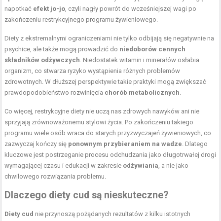
napotkać
efekt jo-jo
, czyli nagły powrót do wcześniejszej wagi po
zakończeniu restrykcyjnego programu żywieniowego.
Diety z ekstremalnymi ograniczeniami nie tylko odbijają się negatywnie na
psychice, ale także mogą prowadzić do
niedoborów cennych
składników odżywczych
. Niedostatek witamin i minerałów osłabia
organizm, co stwarza ryzyko wystąpienia różnych problemów
zdrowotnych. W dłuższej perspektywie takie praktyki mogą zwiększać
prawdopodobieństwo rozwinięcia
chorób metabolicznych
.
Co więcej, restrykcyjne diety nie uczą nas zdrowych nawyków ani nie
sprzyjają zrównoważonemu stylowi życia. Po zakończeniu takiego
programu wiele osób wraca do starych przyzwyczajeń żywieniowych, co
zazwyczaj kończy się
ponownym przybieraniem na wadze
. Dlatego
kluczowe jest postrzeganie procesu odchudzania jako długotrwałej drogi
wymagającej czasu i edukacji w zakresie
odżywiania
, a nie jako
chwilowego rozwiązania problemu.
Dlaczego diety cud są nieskuteczne?
Diety cud
nie przynoszą pożądanych rezultatów z kilku istotnych