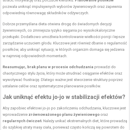
stracić motywację oraz poczucie kierunku.
Planowanie posiłków
pozwala uniknąć impulsywnych wyborów żywieniowych oraz zapewnia
odpowiednią równowagę składników odżywczych.
Dobrze przemyślana dieta otwiera drogę do świadomych decyzji
żywieniowych, co zmniejsza ryzyko sięgania po wysokokaloryczne
przekąski. Dodatkowo umożliwia kontrolowanie wielkości porcji i lepsze
zarządzanie uczuciem głodu. Kluczowe jest również dbanie o regularność
posiłków, aby uniknąć sytuacji, w których organizm domaga się jedzenia
w najmniej odpowiednich momentach.
Reasumując, brak planu w procesie odchudzania
prowadzi do
chaotycznego stylu życia, który może utrudniać osiąganie efektów oraz
wywoływać frustrację. Dlatego ważne jest stworzenie struktury poprzez
ustalanie celów oraz systematyczne planowanie posiłków.
Jak uniknąć efektu jo-jo w stabilizacji efektów?
Aby zapobiec efektowi jo-jo po zakończeniu odchudzania, kluczowe jest
wprowadzenie
zrównoważonego planu żywieniowego
oraz
regularnych ćwiczeń
. Należy unikać ekstremalnych diet, które prowadzą
do szybkiej utraty masy ciała, ponieważ często kończą się powrotem do