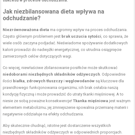
sukcesu w procesie odchudzania.
Jak niezbilansowana dieta wpływa na
odchudzanie?
Niezrównoważona dieta
ma ogromny wpływ na proces odchudzania.
Często głównym problemem jest
brak uczucia sytości
, co sprawia, że
wiele osób zaczyna podjadać. Nieświadome spożywanie dodatkowych
kalorii prowadzi do nadwyżki energetycznej, co utrudnia osiągnięcie
zamierzonych celów dotyczących wagi.
Co więcej, niewłaściwe zbilansowanie posiłków może skutkować
niedoborami niezbędnych składników odżywczych
. Odpowiednie
ilości
białka
,
zdrowych tłuszczy
i
węglowodanów
są kluczowe dla
prawidłowego funkcjonowania organizmu; ich brak osłabia naszą
kondycję fizyczną i może prowadzić do utraty tkanki mięśniowej. A to
niesie ze sobą poważne konsekwencje!
Tkanka mięśniowa
jest ważnym
elementem metabolizmu; jej zmniejszenie spowalnia przemianę materii i
negatywnie oddziałuje na efekty odchudzania.
Aby skutecznie chudnąć, istotne jest dostarczenie wszystkich
niezbędnych składników odżywczych w odpowiednich proporcjach.