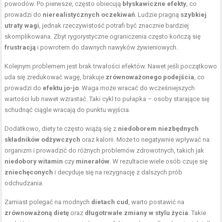
powodów. Po pierwsze, często obiecują
błyskawiczne efekty
, co
prowadzi do
nierealistycznych oczekiwań
. Ludzie pragną
szybkiej
utraty wagi
, jednak rzeczywistość potrafi być znacznie bardziej
skomplikowana. Zbyt rygorystyczne ograniczenia często kończą się
frustracją
i powrotem do dawnych nawyków żywieniowych.
Kolejnym problemem jest brak trwałości efektów. Nawet jeśli początkowo
uda się zredukować wagę, brakuje
zrównoważonego podejścia
, co
prowadzi do
efektu jo-jo
. Waga może wracać do wcześniejszych
wartości lub nawet wzrastać. Taki cykl to pułapka – osoby starające się
schudnąć ciągle wracają do punktu wyjścia.
Dodatkowo, diety te często wiążą się z
niedoborem niezbędnych
składników odżywczych
oraz kalorii. Może to negatywnie wpływać na
organizm i prowadzić do różnych problemów zdrowotnych, takich jak
niedobory witamin
czy
minerałów
. W rezultacie wiele osób czuje się
zniechęconych
i decyduje się na rezygnację z dalszych prób
odchudzania.
Zamiast polegać na modnych
dietach cud
, warto postawić na
zrównoważoną dietę
oraz
długotrwałe zmiany w stylu życia
. Takie