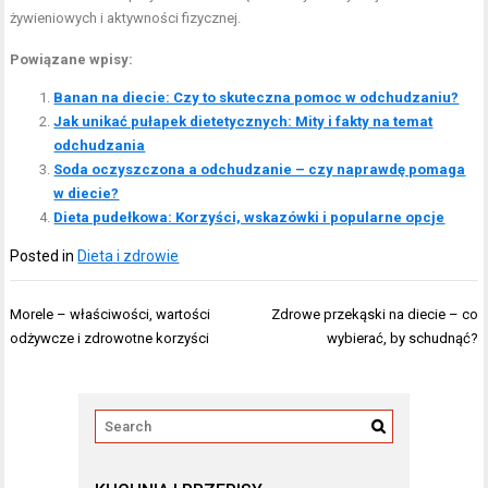
żywieniowych i aktywności fizycznej.
Powiązane wpisy:
Banan na diecie: Czy to skuteczna pomoc w odchudzaniu?
Jak unikać pułapek dietetycznych: Mity i fakty na temat
odchudzania
Soda oczyszczona a odchudzanie – czy naprawdę pomaga
w diecie?
Dieta pudełkowa: Korzyści, wskazówki i popularne opcje
Posted in
Dieta i zdrowie
Nawigacja
Morele – właściwości, wartości
Zdrowe przekąski na diecie – co
wpisu
odżywcze i zdrowotne korzyści
wybierać, by schudnąć?