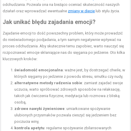
odchudzania. Pozwala ona na bieżąco oceniać skuteczność naszych
działań oraz wprowadzać ewentualne
zmiany w diecie
lub stylu życia.
Jak unikać błędu zajadania emocji?
Zajadanie emocji to dość powszechny problem, który może prowadzić
do nieświadomego podjadania, a tym samym negatywnie wpływać na
proces odchudzania. Aby skutecznie temu zapobiec, warto nauczyć się
rozpoznawać emocje skłaniające nas do sięgania po jedzenie. Oto kilka
kluczowych kroków:
świadomość emocjonalna
: ważne jest, by dostrzegać chwile, w
których sięgamy po jedzenie z powodu stresu, smutku czy nudy,
alternatywne metody radzenia sobie
: zamiast zajadać swoje
uczucia, warto spróbować zdrowych sposobów na relaksację,
takich jak ćwiczenia fizyczne, medytacja lub rozmowa z bliską
osobą,
zdrowe nawyki żywieniowe
: umiarkowane spożywanie
ulubionych przysmaków pozwala cieszyć się jedzeniem bez
poczucia winy,
kontrola apetytu
: regularne spożywanie zbilansowanych