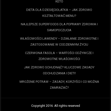
KETO
DIETA DLA DZIESIĘCIOLATKA – JAK ZDROWO
KSZTAŁTOWAĆ MENU?
NAJLEPSZE SUPERFOODS DLA POPRAWY ZDROWIA I
SAMOPOCZUCIA
WŁAŚCIWOŚCI LAWENDY – DZIAŁANIE ZDROWOTNE I
ZASTOSOWANIE W CODZIENNYM ŻYCIU
CZERWONA FASOLA – WARTOŚCI ODŻYWCZE I
ZDROWOTNE WŁAŚCIWOŚCI
JAK ZDROWO SCHUDNĄĆ? KLUCZOWE ZASADY
ODCHUDZANIA I DIETY
MROŻENIE POTRAW – ZASADY, KORZYŚCI I CO MOŻNA
ZAMRAŻAĆ?
Copyright 2016. All rights reserved