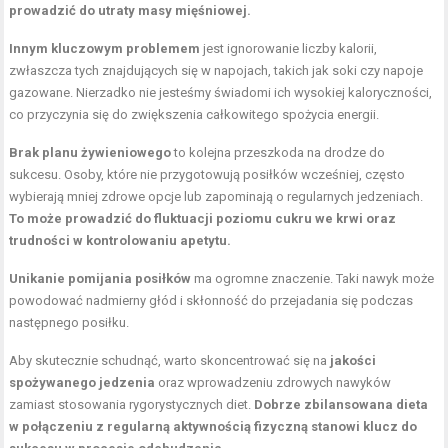
prowadzić do utraty masy mięśniowej.
Innym kluczowym problemem
jest ignorowanie liczby kalorii,
zwłaszcza tych znajdujących się w napojach, takich jak soki czy napoje
gazowane. Nierzadko nie jesteśmy świadomi ich wysokiej kaloryczności,
co przyczynia się do zwiększenia całkowitego spożycia energii.
Brak planu żywieniowego
to kolejna przeszkoda na drodze do
sukcesu. Osoby, które nie przygotowują posiłków wcześniej, często
wybierają mniej zdrowe opcje lub zapominają o regularnych jedzeniach.
To może prowadzić do fluktuacji poziomu cukru we krwi oraz
trudności w kontrolowaniu apetytu.
Unikanie pomijania posiłków
ma ogromne znaczenie. Taki nawyk może
powodować nadmierny głód i skłonność do przejadania się podczas
następnego posiłku.
Aby skutecznie schudnąć, warto skoncentrować się na
jakości
spożywanego jedzenia
oraz wprowadzeniu zdrowych nawyków
zamiast stosowania rygorystycznych diet.
Dobrze zbilansowana dieta
w połączeniu z regularną aktywnością fizyczną stanowi klucz do