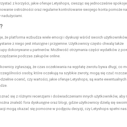
stać z korzyści, jakie oferuje Letyshops, ciesząc się jednocześnie spokoj
achowanie ostrożności oraz regularne kontrolowanie swojego konta pomoże n
y nadużyciami.
?
, że platforma wzbudza wiele emocji i dyskusji wśród swoich użytkowników
ystanie z niego jest intuicyjne i przyjemne. Użytkownicy często chwalą także
zakupy dokonywane u partnerów. Możliwość otrzymania części wydatków z p
czędzanie podczas zakupów online.
ytkownicy zgłaszają, że czas oczekiwania na wypłatę zwrotu bywa długi, co 
szczególności osoby, które oczekują na szybkie zwroty, mogą się czuć rozcz
zielnie ocenić, czy wartości, jakie oferuje Letyshops, są warte ewentualnych
ądze.
oznać się z różnymi recenzjami i doświadczeniami innych użytkowników, aby 
 można znaleźć fora dyskusyjne oraz blogi, gdzie użytkownicy dzielą się swoim
macji mogą okazać się pomocne w podjęciu decyzji, czy Letyshops spełni nas