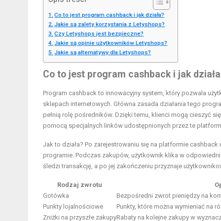
Co to jest program cashback i jak działa?
Jakie są zalety korzystania z Letyshops?
Czy Letyshops jest bezpieczne?
Jakie są opinie użytkowników Letyshops?
Jakie są alternatywy dla Letyshops?
Co to jest program cashback i jak działa
Program cashback to innowacyjny system, który pozwala uż
sklepach internetowych. Główna zasada działania tego progr
pełnią rolę pośredników. Dzięki temu, klienci mogą cieszyć 
pomocą specjalnych linków udostępnionych przez te platform
Jak to działa? Po zarejestrowaniu się na platformie cashback
programie. Podczas zakupów, użytkownik klika w odpowiedni l
śledzi transakcję, a po jej zakończeniu przyznaje użytkownik
Rodzaj zwrotu
O
Gotówka
Bezpośredni zwrot pieniędzy na kont
Punkty lojalnościowe
Punkty, które można wymieniać na róż
Zniżki na przyszłe zakupy
Rabaty na kolejne zakupy w wyznac