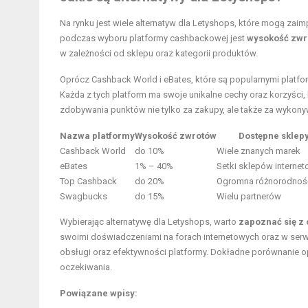
Na rynku jest wiele alternatyw dla Letyshops, które mogą 
podczas wyboru platformy cashbackowej jest
wysokość zwr
w zależności od sklepu oraz kategorii produktów.
Oprócz Cashback World i eBates, które są popularnymi platfo
Każda z tych platform ma swoje unikalne cechy oraz korzyśc
zdobywania punktów nie tylko za zakupy, ale także za wykonywa
Nazwa platformy
Wysokość zwrotów
Dostępne sklep
Cashback World
do 10%
Wiele znanych marek
eBates
1% – 40%
Setki sklepów interne
Top Cashback
do 20%
Ogromna różnorodnoś
Swagbucks
do 15%
Wielu partnerów
Wybierając alternatywę dla Letyshops, warto
zapoznać się z
swoimi doświadczeniami na forach internetowych oraz w se
obsługi oraz efektywności platformy. Dokładne porównanie o
oczekiwania.
Powiązane wpisy: