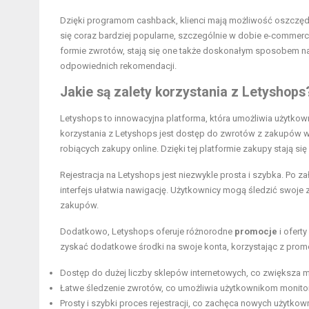
Dzięki programom cashback, klienci mają możliwość oszczęd
się coraz bardziej popularne, szczególnie w dobie e-commerc
formie zwrotów, stają się one także doskonałym sposobem n
odpowiednich rekomendacji.
Jakie są zalety korzystania z Letyshops
Letyshops to innowacyjna platforma, która umożliwia użytk
korzystania z Letyshops jest dostęp do zwrotów z zakupów
robiących zakupy online. Dzięki tej platformie zakupy stają 
Rejestracja na Letyshops jest niezwykle prosta i szybka. Po z
interfejs ułatwia nawigację. Użytkownicy mogą śledzić swoje 
zakupów.
Dodatkowo, Letyshops oferuje różnorodne
promocje
i ofert
zyskać dodatkowe środki na swoje konta, korzystając z promoc
Dostęp do dużej liczby sklepów internetowych, co zwiększa 
Łatwe śledzenie zwrotów, co umożliwia użytkownikom monit
Prosty i szybki proces rejestracji, co zachęca nowych użytkow