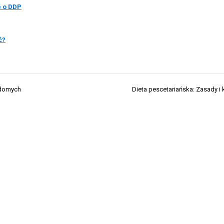
e o DDP
ć?
adomych
Dieta pescetariańska: Zasady i 