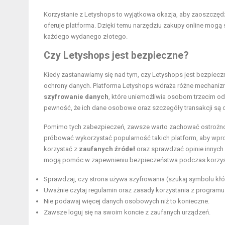
Korzystanie z Letyshops to wyjątkowa okazja, aby zaoszczędz
oferuje platforma. Dzięki temu narzędziu zakupy online mogą 
każdego wydanego złotego.
Czy Letyshops jest bezpieczne?
Kiedy zastanawiamy się nad tym, czy Letyshops jest bezpiec
ochrony danych. Platforma Letyshops wdraża różne mechanizm
szyfrowanie danych
, które uniemożliwia osobom trzecim od
pewność, że ich dane osobowe oraz szczegóły transakcji są
Pomimo tych zabezpieczeń, zawsze warto zachować ostrożno
próbować wykorzystać popularność takich platform, aby wpr
korzystać z
zaufanych źródeł
oraz sprawdzać opinie innych
mogą pomóc w zapewnieniu bezpieczeństwa podczas korzyst
Sprawdzaj, czy strona używa szyfrowania (szukaj symbolu kłó
Uważnie czytaj regulamin oraz zasady korzystania z progra
Nie podawaj więcej danych osobowych niż to konieczne.
Zawsze loguj się na swoim koncie z zaufanych urządzeń.