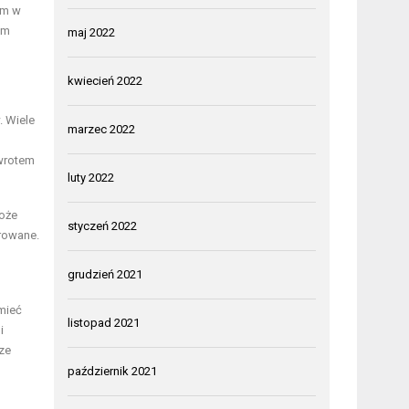
em w
am
maj 2022
kwiecień 2022
. Wiele
marzec 2022
owrotem
luty 2022
może
styczeń 2022
arowane.
grudzień 2021
mieć
listopad 2021
i
ze
październik 2021