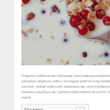
Programy cashbackowe zdobywają coraz większą popularnoś
pieniędzy. Letyshops, jedna z wiodących platform w tej dzie
zwrotom. Jednak wiele osób zastanawia się, czy korzystanie 
działaniu Letyshops, jak i opiniom użytkowników, by pomóc
więcej!
Spis treści