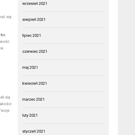
wrzesień 2021
hać się
sierpień 2021
cks
.
lipiec 2021
liwość
ów.
czerwiec 2021
maj 2021
kwiecień 2021
li się
marzec 2021
akości
 Twoje
luty 2021
styczeń 2021