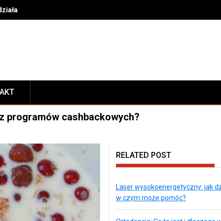
działa i w czym może pomóc?
TAKT
ać z programów cashbackowych?
RELATED POST
Laser wysokoenergetyczny: jak dzi
w czym może pomóc?