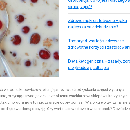
Ortodoncja: Co to jest i dlaczego 
się nią zająć?
Zdrowe mąki dietetyczne – jaka
najlepsza na odchudzanie?
Tamarynd: wartości odżywcze,
zdrowotne korzyści i zastosowan
Dieta ketogeniczna – zasady, zdro
przykładowy jadłospis
ć wśród zakupowiczów, oferując możliwość odzyskania części wydanych
dzinie, przyciąga uwagę dzięki szerokiemu wachlarzowi sklepów i korzystnym
z takich programów to rzeczywiście dobry pomysł. W artykule przyjrzymy się
 Ci podjąć świadomą decyzję. Czy warto zainwestować w cashback? Dowiedz 