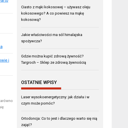
warto
Ciasto z mąki kokosowej – używasz oleju
kokosowego? A co powiesz na mąkę
kokosową?
Jakie właściwości ma sól himalajska
spożywcza?
ia
Gdzie można kupić zdrową żywność?
wie i
Targroch – Sklep ze zdrową żywnością
OSTATNIE WPISY
Laser wysokoenergetyczny: jak działa i w
 zarówno
czym może pomóc?
się
Ortodoncja: Co to jest i dlaczego warto się nią
zająć?