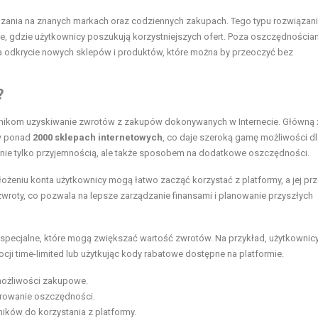
zania na znanych markach oraz codziennych zakupach. Tego typu rozwiązani
e, gdzie użytkownicy poszukują korzystniejszych ofert. Poza oszczędnościa
a odkrycie nowych sklepów i produktów, które można by przeoczyć bez
?
ownikom uzyskiwanie zwrotów z zakupów dokonywanych w Internecie. Główną
 w ponad
2000 sklepach internetowych
, co daje szeroką gamę możliwości d
się nie tylko przyjemnością, ale także sposobem na dodatkowe oszczędności.
ałożeniu konta użytkownicy mogą łatwo zacząć korzystać z platformy, a jej prz
zwroty, co pozwala na lepsze zarządzanie finansami i planowanie przyszłych
y specjalne, które mogą zwiększać wartość zwrotów. Na przykład, użytkowni
ji time-limited lub użytkując kody rabatowe dostępne na platformie.
możliwości zakupowe.
orowanie oszczędności.
ników do korzystania z platformy.