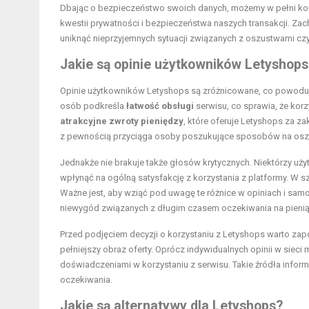
Dbając o bezpieczeństwo swoich danych, możemy w pełni korzy
kwestii prywatności i bezpieczeństwa naszych transakcji. Z
uniknąć nieprzyjemnych sytuacji związanych z oszustwami cz
Jakie są opinie użytkowników Letyshops
Opinie użytkowników Letyshops są zróżnicowane, co powoduje
osób podkreśla
łatwość obsługi
serwisu, co sprawia, że korz
atrakcyjne zwroty pieniędzy
, które oferuje Letyshops za 
z pewnością przyciąga osoby poszukujące sposobów na osz
Jednakże nie brakuje także głosów krytycznych. Niektórzy uż
wpłynąć na ogólną satysfakcję z korzystania z platformy. W 
Ważne jest, aby wziąć pod uwagę te różnice w opiniach i samod
niewygód związanych z długim czasem oczekiwania na pieni
Przed podjęciem decyzji o korzystaniu z Letyshops warto zap
pełniejszy obraz oferty. Oprócz indywidualnych opinii w sieci
doświadczeniami w korzystaniu z serwisu. Takie źródła infor
oczekiwania.
Jakie są alternatywy dla Letyshops?