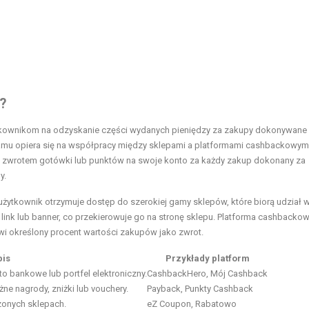
?
ytkownikom na odzyskanie części wydanych pieniędzy za zakupy dokonywane
amu opiera się na współpracy między sklepami a platformami cashbackowymi
się zwrotem gotówki lub punktów na swoje konto za każdy zakup dokonany za
y.
 użytkownik otrzymuje dostęp do szerokiej gamy sklepów, które biorą udział 
ink lub banner, co przekierowuje go na stronę sklepu. Platforma cashbacko
owi określony procent wartości zakupów jako zwrot.
pis
Przykłady platform
o bankowe lub portfel elektroniczny.
CashbackHero, Mój Cashback
ne nagrody, zniżki lub vouchery.
Payback, Punkty Cashback
zonych sklepach.
eZ Coupon, Rabatowo