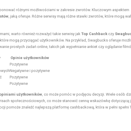
zaimponować różnymi możliwościami w zakresie zwrotów. Kluczowym aspektem
otów
, jaką oferuje. Różne serwisy mają różne stawki zwrotów, które mogą wa
rmami, warto również rozważyć takie serwisy jak
Top Cashback
czy
Swagbu
i, które mogą przyciągać użytkowników. Na przykład, Swagbucks oferuje moż
nie prostych zadań online, takich jak wypełnianie ankiet czy oglądanie film
y
Opinie użytkowników
Pozytywne
towych
Negatywne i pozytywne
ć
Pozytywne
Pozytywne
 opiniami użytkowników
, co może pomóc w podjęciu decyzji. Wiele osób dzie
rwisach społecznościowych, co może stanowić cenną wskazówkę dotyczącą j
pcji pomoże znaleźć najlepszą platformę cashbackową, która w pełni spełni