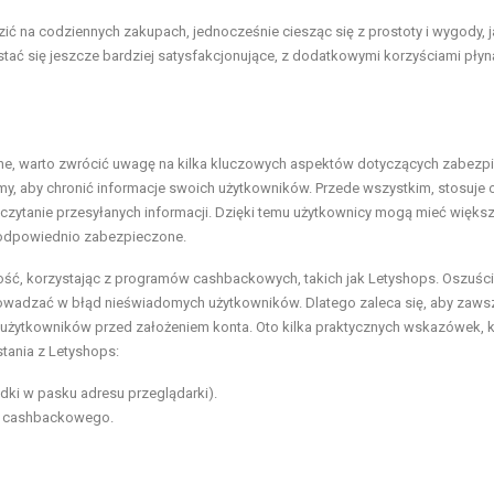
ić na codziennych zakupach, jednocześnie ciesząc się z prostoty i wygody, 
stać się jeszcze bardziej satysfakcjonujące, z dodatkowymi korzyściami pły
zne, warto zwrócić uwagę na kilka kluczowych aspektów dotyczących zabezpi
y, aby chronić informacje swoich użytkowników. Przede wszystkim, stosuje 
czytanie przesyłanych informacji. Dzięki temu użytkownicy mogą mieć więks
 odpowiednio zabezpieczone.
ść, korzystając z programów cashbackowych, takich jak Letyshops. Oszuśc
owadzać w błąd nieświadomych użytkowników. Dlatego zaleca się, aby zaws
 użytkowników przed założeniem konta. Oto kilka praktycznych wskazówek, k
ania z Letyshops:
dki w pasku adresu przeglądarki).
mu cashbackowego.