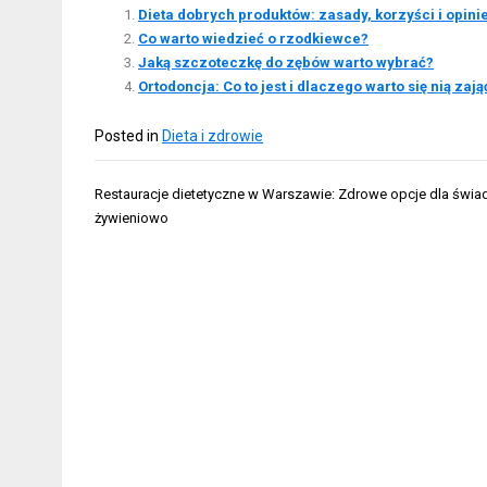
Dieta dobrych produktów: zasady, korzyści i opini
Co warto wiedzieć o rzodkiewce?
Jaką szczoteczkę do zębów warto wybrać?
Ortodoncja: Co to jest i dlaczego warto się nią zają
Posted in
Dieta i zdrowie
Nawigacja
Restauracje dietetyczne w Warszawie: Zdrowe opcje dla świ
wpisu
żywieniowo