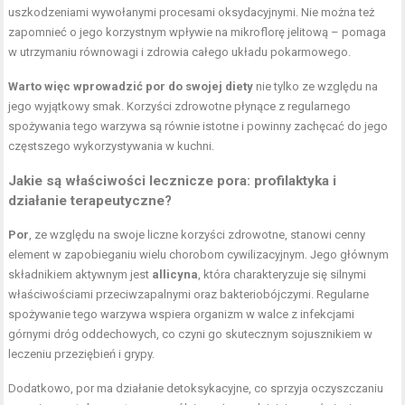
uszkodzeniami wywołanymi procesami oksydacyjnymi. Nie można też
zapomnieć o jego korzystnym wpływie na mikroflorę jelitową – pomaga
w utrzymaniu równowagi i zdrowia całego układu pokarmowego.
Warto więc wprowadzić por do swojej diety
nie tylko ze względu na
jego wyjątkowy smak. Korzyści zdrowotne płynące z regularnego
spożywania tego warzywa są równie istotne i powinny zachęcać do jego
częstszego wykorzystywania w kuchni.
Jakie są właściwości lecznicze pora: profilaktyka i
działanie terapeutyczne?
Por
, ze względu na swoje liczne korzyści zdrowotne, stanowi cenny
element w zapobieganiu wielu chorobom cywilizacyjnym. Jego głównym
składnikiem aktywnym jest
allicyna
, która charakteryzuje się silnymi
właściwościami przeciwzapalnymi oraz bakteriobójczymi. Regularne
spożywanie tego warzywa wspiera organizm w walce z infekcjami
górnymi dróg oddechowych, co czyni go skutecznym sojusznikiem w
leczeniu przeziębień i grypy.
Dodatkowo, por ma działanie detoksykacyjne, co sprzyja oczyszczaniu