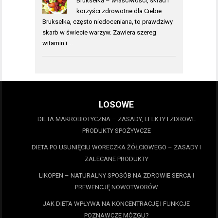
Brukselka – właściwości, skład i
korzyści zdrowotne dla Ciebie
Brukselka, często niedoceniana, to prawdziwy
skarb w świecie warzyw. Zawiera szereg
witamin i …
LOSOWE
DIETA MAKROBIOTYCZNA – ZASADY, EFEKTY I ZDROWE
PRODUKTY SPOŻYWCZE
DIETA PO USUNIĘCIU WORECZKA ŻÓŁCIOWEGO – ZASADY I
ZALECANE PRODUKTY
LIKOPEN – NATURALNY SPOSÓB NA ZDROWIE SERCA I
PREWENCJĘ NOWOTWORÓW
JAK DIETA WPŁYWA NA KONCENTRACJĘ I FUNKCJE
POZNAWCZE MÓZGU?