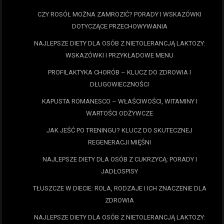
CZY ROSÓŁ MOŻNA ZAMROZIĆ? PORADY I WSKAZÓWKI
DOTYCZĄCE PRZECHOWYWANIA
NAJLEPSZE DIETY DLA OSÓB Z NIETOLERANCJĄ LAKTOZY:
WSKAZÓWKI I PRZYKŁADOWE MENU
PROFILAKTYKA CHORÓB – KLUCZ DO ZDROWIA I
DŁUGOWIECZNOŚCI
KAPUSTA ROMANESCO – WŁAŚCIWOŚCI, WITAMINY I
WARTOŚCI ODŻYWCZE
JAK JEŚĆ PO TRENINGU? KLUCZ DO SKUTECZNEJ
REGENERACJI MIĘŚNI
NAJLEPSZE DIETY DLA OSÓB Z CUKRZYCĄ: PORADY I
JADŁOSPISY
TŁUSZCZE W DIECIE: ROLA, RODZAJE I ICH ZNACZENIE DLA
ZDROWIA
NAJLEPSZE DIETY DLA OSÓB Z NIETOLERANCJĄ LAKTOZY: