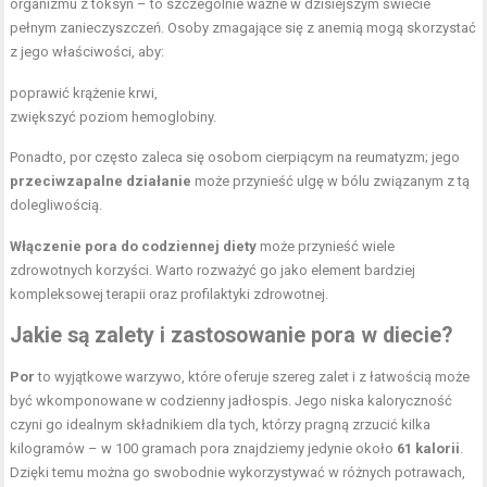
organizmu z toksyn – to szczególnie ważne w dzisiejszym świecie
pełnym zanieczyszczeń. Osoby zmagające się z anemią mogą skorzystać
z jego właściwości, aby:
poprawić krążenie krwi,
zwiększyć poziom hemoglobiny.
Ponadto, por często zaleca się osobom cierpiącym na reumatyzm; jego
przeciwzapalne działanie
może przynieść ulgę w bólu związanym z tą
dolegliwością.
Włączenie pora do codziennej diety
może przynieść wiele
zdrowotnych korzyści. Warto rozważyć go jako element bardziej
kompleksowej terapii oraz profilaktyki zdrowotnej.
Jakie są zalety i zastosowanie pora w diecie?
Por
to wyjątkowe warzywo, które oferuje szereg zalet i z łatwością może
być wkomponowane w codzienny jadłospis. Jego niska kaloryczność
czyni go idealnym składnikiem dla tych, którzy pragną zrzucić kilka
kilogramów – w 100 gramach pora znajdziemy jedynie około
61 kalorii
.
Dzięki temu można go swobodnie wykorzystywać w różnych potrawach,