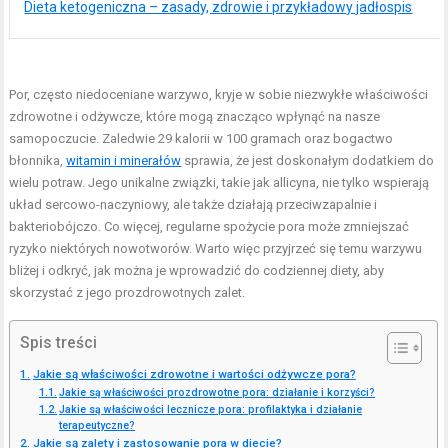
Dieta ketogeniczna – zasady, zdrowie i przykładowy jadłospis
Por, często niedoceniane warzywo, kryje w sobie niezwykłe właściwości
zdrowotne i odżywcze, które mogą znacząco wpłynąć na nasze
samopoczucie. Zaledwie 29 kalorii w 100 gramach oraz bogactwo
błonnika,
witamin i minerałów
sprawia, że jest doskonałym dodatkiem do
wielu potraw. Jego unikalne związki, takie jak allicyna, nie tylko wspierają
układ sercowo-naczyniowy, ale także działają przeciwzapalnie i
bakteriobójczo. Co więcej, regularne spożycie pora może zmniejszać
ryzyko niektórych nowotworów. Warto więc przyjrzeć się temu warzywu
bliżej i odkryć, jak można je wprowadzić do codziennej diety, aby
skorzystać z jego prozdrowotnych zalet.
Spis treści
Jakie są właściwości zdrowotne i wartości odżywcze pora?
Jakie są właściwości prozdrowotne pora: działanie i korzyści?
Jakie są właściwości lecznicze pora: profilaktyka i działanie
terapeutyczne?
Jakie są zalety i zastosowanie pora w diecie?