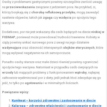
Osoby z problemami gastrycznymi powinny szczególnie zwrócić uwagę
na
przeciwwskazania
związane z jedzeniem pora. Na przykład, ci,
którzy borykają się z
chorobą refluksową przełyku
, mogą zauważyć
nasilenie objawów, takich jak
zgaga
czy
wzdęcia
po spożyciu tego
warzywa.
Dodatkowo, por nie jest wskazany dla osób będących na diecie
niskiej w
FODMAP
, ponieważ może powodować trudności trawienne. Kobiety w
ciąży powinny unikać surowego pora z uwagi na jego działanie
wzdymające
oraz obecność intensywnych
olejków eterycznych
, które
mogą wpływać negatywnie na ich samopoczucie.
Ponadto osoby starsze oraz małe dzieci również powinny ograniczać
spożycie tego warzywa. Natomiast w przypadku osób cierpiących na
wrzody
lub mających problemy z funkcjonowaniem
wątroby
, najlepiej
całkowicie wyeliminować por z diety; jeśli jednak ktoś zdecyduje się go
jeść, to tylko po
ugotowaniu
i w minimalnych ilościach.
Powiązane wpisy:
Kumkwat – korzyści zdrowotne i zastosowanie w diecie
Kalarepa – zdrowotne właściwości i zastosowanie w diecie