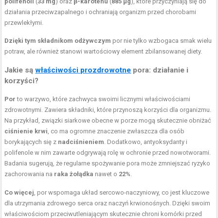
polifenoli
(
33 mg
) oraz
β-karotenu
(
885 µg
), które przyczyniają się do
działania przeciwzapalnego i ochraniają organizm przed chorobami
przewlekłymi.
Dzięki tym składnikom odżywczym
por nie tylko wzbogaca smak wielu
potraw, ale również stanowi wartościowy element zbilansowanej diety.
Jakie są
właściwości prozdrowotne
pora: działanie i
korzyści?
Por
to warzywo, które zachwyca swoimi licznymi właściwościami
zdrowotnymi. Zawiera składniki, które przynoszą korzyści dla organizmu.
Na przykład, związki siarkowe obecne w porze mogą skutecznie obniżać
ciśnienie krwi
, co ma ogromne znaczenie zwłaszcza dla osób
borykających się z
nadciśnieniem
. Dodatkowo, antyoksydanty i
polifenole w nim zawarte odgrywają rolę w ochronie przed nowotworami.
Badania sugerują, że regularne spożywanie pora może zmniejszać ryzyko
zachorowania na
raka żołądka
nawet o
22%
.
Co więcej
, por wspomaga układ sercowo-naczyniowy, co jest kluczowe
dla utrzymania zdrowego serca oraz naczyń krwionośnych. Dzięki swoim
właściwościom przeciwutleniającym skutecznie chroni komórki przed