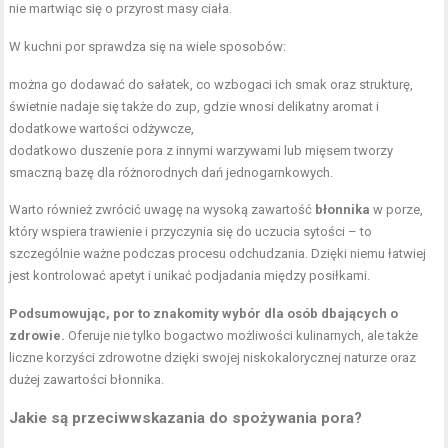
nie martwiąc się o przyrost masy ciała.
W kuchni por sprawdza się na wiele sposobów:
można go dodawać do sałatek, co wzbogaci ich smak oraz strukturę,
świetnie nadaje się także do zup, gdzie wnosi delikatny aromat i
dodatkowe wartości odżywcze,
dodatkowo duszenie pora z innymi warzywami lub mięsem tworzy
smaczną bazę dla różnorodnych dań jednogarnkowych.
Warto również zwrócić uwagę na wysoką zawartość
błonnika
w porze,
który wspiera trawienie i przyczynia się do uczucia sytości – to
szczególnie ważne podczas procesu odchudzania. Dzięki niemu łatwiej
jest kontrolować apetyt i unikać podjadania między posiłkami.
Podsumowując, por to znakomity wybór dla osób dbających o
zdrowie.
Oferuje nie tylko bogactwo możliwości kulinarnych, ale także
liczne korzyści zdrowotne dzięki swojej niskokalorycznej naturze oraz
dużej zawartości błonnika.
Jakie są przeciwwskazania do spożywania pora?