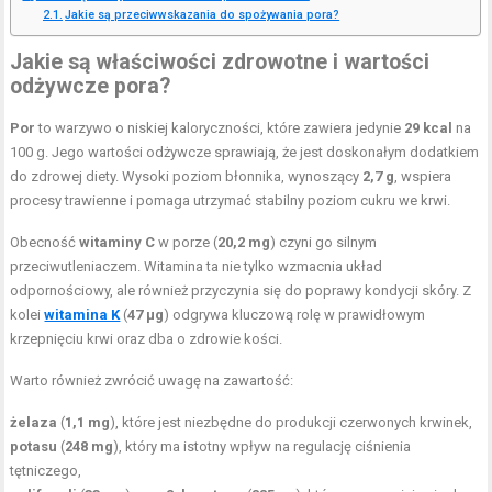
Jakie są przeciwwskazania do spożywania pora?
Jakie są właściwości zdrowotne i wartości
odżywcze pora?
Por
to warzywo o niskiej kaloryczności, które zawiera jedynie
29 kcal
na
100 g. Jego wartości odżywcze sprawiają, że jest doskonałym dodatkiem
do zdrowej diety. Wysoki poziom błonnika, wynoszący
2,7 g
, wspiera
procesy trawienne i pomaga utrzymać stabilny poziom cukru we krwi.
Obecność
witaminy C
w porze (
20,2 mg
) czyni go silnym
przeciwutleniaczem. Witamina ta nie tylko wzmacnia układ
odpornościowy, ale również przyczynia się do poprawy kondycji skóry. Z
kolei
witamina K
(
47 µg
) odgrywa kluczową rolę w prawidłowym
krzepnięciu krwi oraz dba o zdrowie kości.
Warto również zwrócić uwagę na zawartość:
żelaza
(
1,1 mg
), które jest niezbędne do produkcji czerwonych krwinek,
potasu
(
248 mg
), który ma istotny wpływ na regulację ciśnienia
tętniczego,