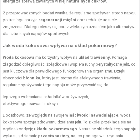
energii za sprawą zawartych w niej
naturalnych cukrów
.
Z przeprowadzonych badań wynika, że regularne spożywanie tego napoju
po treningu sprzyja
regeneracji mięśni
oraz redukuje uczucie
zmęczenia. Dlatego cieszy się coraz większym uznaniem jako alternatywa
dla sztucznych napojów sportowych.
Jak woda kokosowa wpływa na układ pokarmowy?
Woda kokosowa
ma korzystny wpływ na
układ trawienny
. Pomaga
złagodzić dolegliwości żołądkowe i wspiera ruchy perystaltyczne jelit, co
jest kluczowe dla prawidłowego funkcjonowania organizmu. Dzięki
obecności
błonnika
, który jest istotny dla efektywnego trawienia,
regularne spożywanie tego napoju może przyczynić się do:
lepszego wchłaniania składników odżywczych,
efektywnego usuwania toksyn.
Dodatkowo, ze względu na swoje
właściwości nawadniające
, woda
kokosowa sprzyja zdrowemu działaniu jelit. To z kolei przekłada się na
ogólną kondycję
układu pokarmowego
. Naturalne składniki tego napoju
wykazują działanie
przeciwbakteryjne
, co pomaga w utrzymaniu