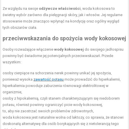
Ze względu na swoje
odżywcze właściwości
, woda kokosowa to
świetny wybór zarówno dla pielęgnacji skóry, jak i włosów. Jej regularne
stosowanie może znacząco wpłynąć na kondycję oraz ogólny wygląd
tych obszarów ciała.
przeciwwskazania do spożycia wody kokosowej
Osoby rozważające włączenie
wody kokosowej
do swojego jadłospisu
powinny być świadome jej potencjalnych przeciwwskazań. Przede
wszystkim:
osoby cierpiące na schorzenia nerek powinny unikać jej spożycia,
ponieważ wysoka
zawartość potasu
może prowadzić do hiperkaliemii,
hiperkaliemia powoduje zaburzenia równowagi elektrolitowej w
organizmie,
osoby z hipokaliemią, czyli stanem charakteryzującym się niedoborem
potasu, również powinny ograniczyć picie wody kokosowej,
to, aby nie zaostrzać swoich problemów zdrowotnych,
woda kokosowa jest naturalnie wolna od laktozy, co sprawia, że stanowi
doskonałą alternatywę dla osób borykających się z nietolerancją tego