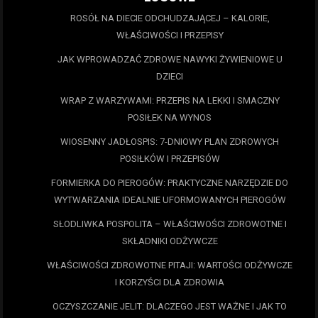
ROSÓŁ NA DIECIE ODCHUDZAJĄCEJ – KALORIE,
WŁAŚCIWOŚCI I PRZEPISY
JAK WPROWADZAĆ ZDROWE NAWYKI ŻYWIENIOWE U
DZIECI
WRAP Z WARZYWAMI: PRZEPIS NA LEKKI I SMACZNY
POSIŁEK NA WYNOS
WIOSENNY JADŁOSPIS: 7-DNIOWY PLAN ZDROWYCH
POSIŁKÓW I PRZEPISÓW
FORMIERKA DO PIEROGÓW: PRAKTYCZNE NARZĘDZIE DO
WYTWARZANIA IDEALNIE UFORMOWANYCH PIEROGÓW
SŁODLIWKA POSPOLITA – WŁAŚCIWOŚCI ZDROWOTNE I
SKŁADNIKI ODŻYWCZE
WŁAŚCIWOŚCI ZDROWOTNE PITAJI: WARTOŚCI ODŻYWCZE
I KORZYŚCI DLA ZDROWIA
OCZYSZCZANIE JELIT: DLACZEGO JEST WAŻNE I JAK TO