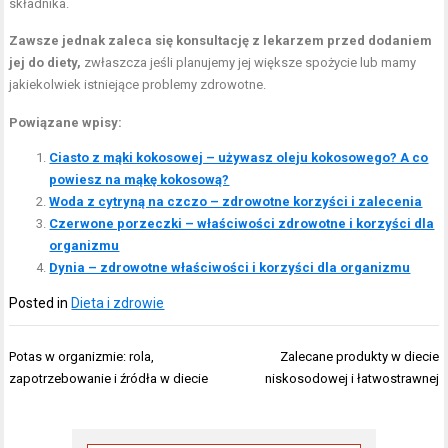
składnika.
Zawsze jednak zaleca się konsultację z lekarzem przed dodaniem
jej do diety,
zwłaszcza jeśli planujemy jej większe spożycie lub mamy
jakiekolwiek istniejące problemy zdrowotne.
Powiązane wpisy:
Ciasto z mąki kokosowej – używasz oleju kokosowego? A co
powiesz na mąkę kokosową?
Woda z cytryną na czczo – zdrowotne korzyści i zalecenia
Czerwone porzeczki – właściwości zdrowotne i korzyści dla
organizmu
Dynia – zdrowotne właściwości i korzyści dla organizmu
Posted in
Dieta i zdrowie
Nawigacja
Potas w organizmie: rola,
Zalecane produkty w diecie
wpisu
zapotrzebowanie i źródła w diecie
niskosodowej i łatwostrawnej