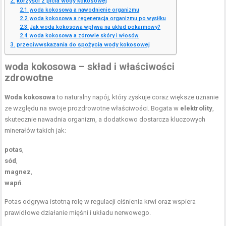
korzyści z picia wody kokosowej
woda kokosowa a nawodnienie organizmu
woda kokosowa a regeneracja organizmu po wysiłku
Jak woda kokosowa wpływa na układ pokarmowy?
woda kokosowa a zdrowie skóry i włosów
przeciwwskazania do spożycia wody kokosowej
woda kokosowa – skład i właściwości
zdrowotne
Woda kokosowa
to naturalny napój, który zyskuje coraz większe uznanie
ze względu na swoje prozdrowotne właściwości. Bogata w
elektrolity
,
skutecznie nawadnia organizm, a dodatkowo dostarcza kluczowych
minerałów takich jak:
potas
,
sód
,
magnez
,
wapń
.
Potas odgrywa istotną rolę w regulacji ciśnienia krwi oraz wspiera
prawidłowe działanie mięśni i układu nerwowego.