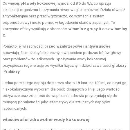
Co więcej,
pH wody kokosowej
wynosi od 8,5 do 9,5, co sprzyja
alkalizacji organizmu i utrzymaniu równowagi chemicznej. Działa również
antybakteryjnie oraz przeciwgrzybiczo, co wzmacnia system
odpornościowy i może pomóc w łagodzeniu stanów zapalnych. Te
korzystne efekty wynikają z obecności
witamin z grupy B
oraz
witaminy
C
.
Ponadto jej właściwości
przeciwzakrzepowe
i
antywirusowe
sprawiają, że może być skutecznym wsparciem podczas bólów głowy
oraz problemów żołądkowych. Spożywanie wody kokosowej
przyspiesza regenerację po wysiłku fizycznym dzięki zawartości
glukozy
i
fruktozy
.
Jedna porcja tego napoju dostarcza około
19 kcal
na 100 ml, co czyni go
niskokalorycznym wyborem dla osób dbających o linię. Jego wartości
odżywcze oraz zdolność do wspierania zdrowia przyczyniają się do
rosnącej popularności jako alternatywy dla sztucznych napojów
izotonicznych.
właściwości zdrowotne wody kokosowej