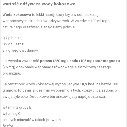
wartość odżywcza wody kokosowej
Woda kokosowa
to lekki napój, który kryje w sobie szereg
wartościowych składników odżywczych. W zaledwie 100 ml tego
naturalnego orzeźwienia znajdziemy jedynie:
0,7 g białka,
0,2 g tłuszczu,
3,7 g węglowodanów.
Jej wysoka zawartość
potasu
(250 mg),
sodu
(105 mg) oraz
magnezu
(25 mg) doskonale wspomaga równowagę elektrolitową naszego
organizmu.
Kaloryczność wody kokosowej wynosi jedynie
18,9 kcal
na każde 100
gramów. To czyni ją idealnym wyborem dla tych, którzy chcą zadbać o
swoją sylwetkę. Dodatkowo ten orzeźwiający napój dostarcza:
witamin z grupy B,
witaminę C,
cennych minerałów takich jak wapń,
fosfor.