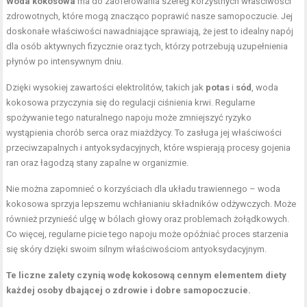
Woda kokosowa
ma do zaoferowania szereg korzystnych właściwości
zdrowotnych, które mogą znacząco poprawić nasze samopoczucie. Jej
doskonałe właściwości nawadniające sprawiają, że jest to idealny napój
dla osób aktywnych fizycznie oraz tych, którzy potrzebują uzupełnienia
płynów po intensywnym dniu.
Dzięki wysokiej zawartości elektrolitów, takich jak
potas
i
sód
, woda
kokosowa przyczynia się do regulacji ciśnienia krwi. Regularne
spożywanie tego naturalnego napoju może zmniejszyć ryzyko
wystąpienia chorób serca oraz miażdżycy. To zasługa jej właściwości
przeciwzapalnych i antyoksydacyjnych, które wspierają procesy gojenia
ran oraz łagodzą stany zapalne w organizmie.
Nie można zapomnieć o korzyściach dla układu trawiennego – woda
kokosowa sprzyja lepszemu wchłanianiu składników odżywczych. Może
również przynieść ulgę w bólach głowy oraz problemach żołądkowych.
Co więcej, regularne picie tego napoju może opóźniać proces starzenia
się skóry dzięki swoim silnym właściwościom antyoksydacyjnym.
Te liczne zalety czynią wodę kokosową cennym elementem diety
każdej osoby dbającej o zdrowie i dobre samopoczucie.