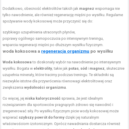
Dodatkowo, obecność elektrolitów takich jak
magnez
wspomaga nie
tylko nawodnienie, ale również regenerację mięśni po wysiłku. Regularne
spożywanie wody kokosowej może przyczynić się do:
szybkiego uzupełnienia utraconych płynów,
poprawy ogólnego samopoczucia po intensywnym treningu,
wsparcia regeneracji mięśni po dłuższym wysiłku fizycznym.
woda kokosowa a
regeneracja organizmu
po wysiłku
Woda kokosowa
to doskonały wybór na nawodnienie po intensywnym
wysiłku. Bogata w
elektrolity
, takie jak
potas
,
sód
i
magnez
, skutecznie
uzupełnia minerały, które tracimy podczas treningu. Te składniki są
niezwykle istotne dla przywrócenia równowagi elektrolitowej oraz
zwiększenia
wydolności organizmu
.
Co więcej, jej
niska kaloryczność
sprawia, że jest idealnym
rozwiązaniem dla sportowców pragnących zdrowo się nawodnić i
zregenerować siły. Po wysiłku fizycznym picie wody kokosowej może
wspierać
szybszy powrót do formy
dzięki jej naturalnym
właściwościom izotonicznym. Oprócz nawadniania dostarcza również