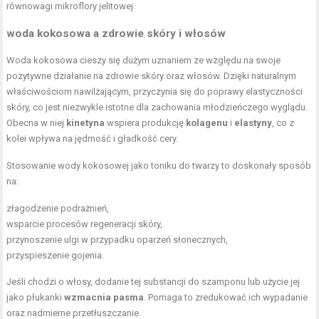
równowagi mikroflory jelitowej.
woda kokosowa a zdrowie skóry i włosów
Woda kokosowa cieszy się dużym uznaniem ze względu na swoje
pozytywne działanie na zdrowie skóry oraz włosów. Dzięki naturalnym
właściwościom nawilżającym, przyczynia się do poprawy elastyczności
skóry, co jest niezwykle istotne dla zachowania młodzieńczego wyglądu.
Obecna w niej
kinetyna
wspiera produkcję
kolagenu
i
elastyny
, co z
kolei wpływa na jędrność i gładkość cery.
Stosowanie wody kokosowej jako toniku do twarzy to doskonały sposób
na:
złagodzenie podrażnień,
wsparcie procesów regeneracji skóry,
przynoszenie ulgi w przypadku oparzeń słonecznych,
przyspieszenie gojenia.
Jeśli chodzi o włosy, dodanie tej substancji do szamponu lub użycie jej
jako płukanki
wzmacnia pasma
. Pomaga to zredukować ich wypadanie
oraz nadmierne przetłuszczanie.