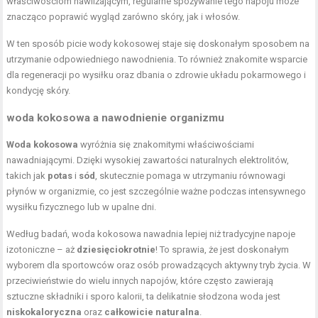
właściwościom nawilżającym, regularne spożywanie tego napoju może
znacząco poprawić wygląd zarówno skóry, jak i włosów.
W ten sposób picie wody kokosowej staje się doskonałym sposobem na
utrzymanie odpowiedniego nawodnienia. To również znakomite wsparcie
dla regeneracji po wysiłku oraz dbania o zdrowie układu pokarmowego i
kondycję skóry.
woda kokosowa a nawodnienie organizmu
Woda kokosowa
wyróżnia się znakomitymi właściwościami
nawadniającymi. Dzięki wysokiej zawartości naturalnych elektrolitów,
takich jak
potas
i
sód
, skutecznie pomaga w utrzymaniu równowagi
płynów w organizmie, co jest szczególnie ważne podczas intensywnego
wysiłku fizycznego lub w upalne dni.
Według badań, woda kokosowa nawadnia lepiej niż tradycyjne napoje
izotoniczne – aż
dziesięciokrotnie
! To sprawia, że jest doskonałym
wyborem dla sportowców oraz osób prowadzących aktywny tryb życia. W
przeciwieństwie do wielu innych napojów, które często zawierają
sztuczne składniki i sporo kalorii, ta delikatnie słodzona woda jest
niskokaloryczna
oraz
całkowicie naturalna
.