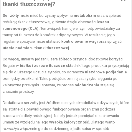
tkanki tłuszczowej?
Ser żółty
może mieć korzystny wpływ na
metabolizm
oraz wspierać
redukcję tkanki tłuszczowej, głównie dzięki obecności
kwasu
rumenowego (CLA)
. Ten związek hamuje enzym odpowiedzialny za
transport tłuszczu do komórek adipocytowych. W rezultacie, jego
regularne spożycie może ułatwiać
kontrolowanie wagi
oraz sprzyjać
utacie nadmiaru tkanki tłuszczowej
.
Co więcej, umiar w jedzeniu sera żółtego przynosi dodatkowe korzyści.
Bogate w
białko
i
zdrowe tłuszcze
składniki tego produktu przyczyniają
się do dłuższego uczucia sytości, co ogranicza
niezdrowe podjadanie
pomiędzy posiłkami. Takie podejście zmniejsza ryzyko sięgania po
kaloryczne przekąski i sprawia, że proces
odchudzania
staje się
znacznie prostszy.
Dodatkowo ser żółty jest źródłem cennych składników odżywczych, które
są istotne dla prawidłowego funkcjonowania organizmu podczas
stosowania diety redukcyjnej. Należy jednak pamiętać o zachowaniu
umiaru ze względu na jego
wysoką kaloryczność
. Dlatego warto
rozważyć włączenie go do codziennego jadłospisu w sposób