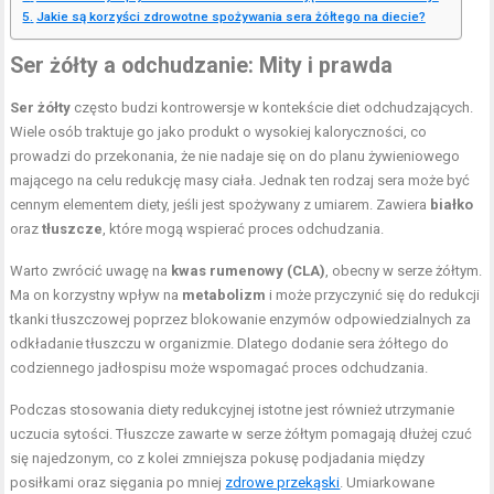
Jakie są korzyści zdrowotne spożywania sera żółtego na diecie?
Ser żółty a odchudzanie: Mity i prawda
Ser żółty
często budzi kontrowersje w kontekście diet odchudzających.
Wiele osób traktuje go jako produkt o wysokiej kaloryczności, co
prowadzi do przekonania, że nie nadaje się on do planu żywieniowego
mającego na celu redukcję masy ciała. Jednak ten rodzaj sera może być
cennym elementem diety, jeśli jest spożywany z umiarem. Zawiera
białko
oraz
tłuszcze
, które mogą wspierać proces odchudzania.
Warto zwrócić uwagę na
kwas rumenowy (CLA)
, obecny w serze żółtym.
Ma on korzystny wpływ na
metabolizm
i może przyczynić się do redukcji
tkanki tłuszczowej poprzez blokowanie enzymów odpowiedzialnych za
odkładanie tłuszczu w organizmie. Dlatego dodanie sera żółtego do
codziennego jadłospisu może wspomagać proces odchudzania.
Podczas stosowania diety redukcyjnej istotne jest również utrzymanie
uczucia sytości. Tłuszcze zawarte w serze żółtym pomagają dłużej czuć
się najedzonym, co z kolei zmniejsza pokusę podjadania między
posiłkami oraz sięgania po mniej
zdrowe przekąski
. Umiarkowane