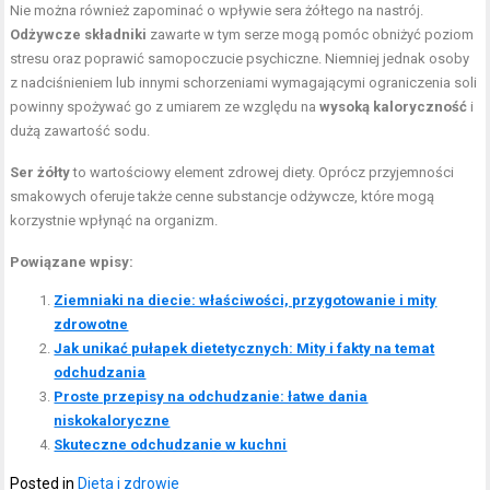
Nie można również zapominać o wpływie sera żółtego na nastrój.
Odżywcze składniki
zawarte w tym serze mogą pomóc obniżyć poziom
stresu oraz poprawić samopoczucie psychiczne. Niemniej jednak osoby
z nadciśnieniem lub innymi schorzeniami wymagającymi ograniczenia soli
powinny spożywać go z umiarem ze względu na
wysoką kaloryczność
i
dużą zawartość sodu.
Ser żółty
to wartościowy element zdrowej diety. Oprócz przyjemności
smakowych oferuje także cenne substancje odżywcze, które mogą
korzystnie wpłynąć na organizm.
Powiązane wpisy:
Ziemniaki na diecie: właściwości, przygotowanie i mity
zdrowotne
Jak unikać pułapek dietetycznych: Mity i fakty na temat
odchudzania
Proste przepisy na odchudzanie: łatwe dania
niskokaloryczne
Skuteczne odchudzanie w kuchni
Posted in
Dieta i zdrowie