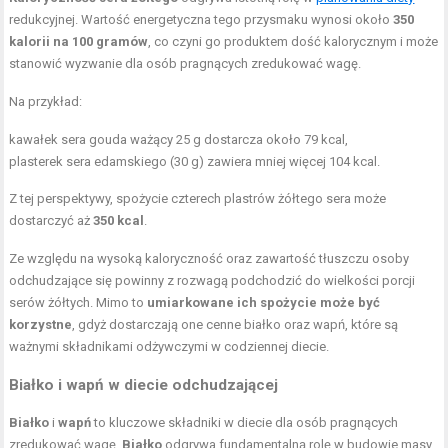
redukcyjnej. Wartość energetyczna tego przysmaku wynosi około
350
kalorii na 100 gramów
, co czyni go produktem dość kalorycznym i może
stanowić wyzwanie dla osób pragnących zredukować wagę.
Na przykład:
kawałek sera gouda ważący 25 g dostarcza około 79 kcal,
plasterek sera edamskiego (30 g) zawiera mniej więcej 104 kcal.
Z tej perspektywy, spożycie czterech plastrów żółtego sera może
dostarczyć aż
350 kcal
.
Ze względu na wysoką kaloryczność oraz zawartość tłuszczu osoby
odchudzające się powinny z rozwagą podchodzić do wielkości porcji
serów żółtych. Mimo to
umiarkowane ich spożycie może być
korzystne
, gdyż dostarczają one cenne białko oraz wapń, które są
ważnymi składnikami odżywczymi w codziennej diecie.
Białko i wapń w diecie odchudzającej
Białko
i
wapń
to kluczowe składniki w diecie dla osób pragnących
zredukować wagę.
Białko
odgrywa fundamentalną rolę w budowie masy