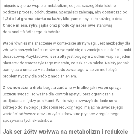
mięśniowej oraz wspiera metabolizm, co jest szczególnie istotne
podczas procesu odchudzania. Specjaliści zalecają, aby dostarczać od
1,2 do 1,6 grama białka
na każdy kilogram masy ciała każdego dnia.
Chude mięsa
,
ryby
,
jajka
oraz
produkty nabiałowe
stanowią
doskonałe źródła tego składnika.
Wapń
również ma znaczenie w kontekście utraty wagi. Jest niezbędny dla
zdrowia naszych kości i może przyczynić się do zmniejszenia ilości tkanki
tłuszczowej. Przykładowo,
ser żółty
jest bogatym źródłem wapnia; jeden
plasterek dostarcza tyle tego minerału, co szklanka mleka. Należy jednak
pamiętać o umiarze – nadmiar sodu zawartego w serze może być
problematyczny dla osób z nadciśnieniem.
Zrównoważona dieta
bogata zarówno w
białko
, jak i
wapń
sprzyja
uczuciu sytości. To ważne dla kontroli apetytu oraz ograniczania
podjadania między posiłkami. Warto więc rozważyć dodanie
sera
żółtego
do swojego jadłospisu redukcyjnego, mając na uwadze jego
wartości odżywcze oraz korzyści zdrowotne płynące z regularnego
spożywania tych składników.
Jak ser żółty wpływa na metabolizm i redukcję