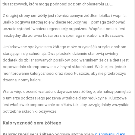
tłuszczowych, które mogą podnosić poziom cholesterolu LDL.
Z drugiej strony
ser żółty
jest również cennym źródłem białka i wapnia.
Białko odgrywa istotną rolę w diecie redukcyjnej – pomaga zachować
uczucie sytości i wspiera regenerację organizmu. Wapń natomiast jest
niezbędny dla zdrowia kości oraz wspomaga metabolizm tłuszczów.
Umiarkowane spożycie sera żółtego może przynieść korzyści osobom
starającym się schudnąć. Dwa plasterki dziennie stanowią świetny
dodatek do zbilansowanych posiłków, pod warunkiem że cała dieta jest
odpowiednio skomponowana z innymi składnikami. Ważne jest jednak
monitorowanie kaloryczności oraz ilości tłuszczu, aby nie przekroczyć
dziennej normy kalorii.
Warto więc docenić wartości odżywcze sera żółtego, ale należy pamiętać
o umiarze podczas jego jedzenia w trakcie diety redukcyjnej. Kluczowe
jest właściwe komponowanie posiłków tak, aby uwzględniały wszystkie
potrzebne składniki odżywcze.
Kaloryczność sera żółtego
Kaloryczność sera żółtego
odgrywa istotną rolę w
planowaniu diety