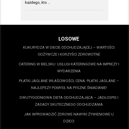
każdego, kto …
LOSOWE
KUKURYDZA W DIECIE ODCHUDZAJĄCEJ – WARTOŚCI
ODŻYWCZE I KORZYŚCI ZDROWOTNE
CATERING W BIELSKU: USŁUGI KATERINGOWE NA IMPREZY I
WYDARZENIA
PŁATKI JAGLANE WŁAŚCIWOŚCI, CENA. PŁATKI JAGLANE –
NAJLEPSZY POMYSŁ NA PYSZNE ŚNIADANIE!
DWUTYGODNIOWA DIETA ODCHUDZAJĄCA – JADŁOSPIS I
ZASADY SKUTECZNEGO ODCHUDZANIA
JAK WPROWADZIĆ ZDROWE NAWYKI ŻYWIENIOWE U
DZIECI