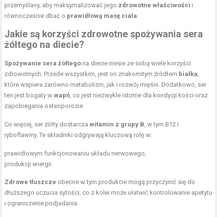
przemyślany, aby maksymalizować jego
zdrowotne właściwości
i
równocześnie dbać o
prawidłową masę ciała
.
Jakie są korzyści zdrowotne spożywania sera
żółtego na diecie?
Spożywanie sera żółtego
na diecie niesie ze sobą wiele korzyści
zdrowotnych. Przede wszystkim, jest on znakomitym źródłem
białka
,
które wspiera zarówno metabolizm, jak i rozwój mięśni. Dodatkowo, ser
ten jest bogaty w
wapń
, co jest niezwykle istotne dla kondycji kości oraz
zapobiegania osteoporozie.
Co więcej, ser żółty dostarcza
witamin z grupy B
, w tym B12 i
ryboflawiny. Te składniki odgrywają kluczową rolę w:
prawidłowym funkcjonowaniu układu nerwowego,
produkcji energii.
Zdrowe tłuszcze
obecne w tym produkcie mogą przyczynić się do
dłuższego uczucia sytości, co z kolei może ułatwić kontrolowanie apetytu
i ograniczenie podjadania.