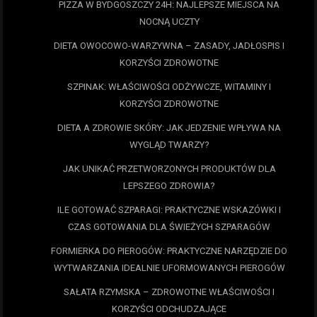
PIZZA W BYDGOSZCZY 24H: NAJLEPSZE MIEJSCA NA
NOCNĄ UCZTY
DIETA OWOCOWO-WARZYWNA – ZASADY, JADŁOSPIS I
KORZYŚCI ZDROWOTNE
SZPINAK: WŁAŚCIWOŚCI ODŻYWCZE, WITAMINY I
KORZYŚCI ZDROWOTNE
DIETA A ZDROWIE SKÓRY: JAK JEDZENIE WPŁYWA NA
WYGLĄD TWARZY?
JAK UNIKAĆ PRZETWORZONYCH PRODUKTÓW DLA
LEPSZEGO ZDROWIA?
ILE GOTOWAĆ SZPARAGI: PRAKTYCZNE WSKAZÓWKI I
CZAS GOTOWANIA DLA ŚWIEŻYCH SZPARAGÓW
FORMIERKA DO PIEROGÓW: PRAKTYCZNE NARZĘDZIE DO
WYTWARZANIA IDEALNIE UFORMOWANYCH PIEROGÓW
SAŁATA RZYMSKA – ZDROWOTNE WŁAŚCIWOŚCI I
KORZYŚCI ODCHUDZAJĄCE