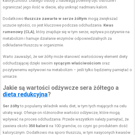
kaloryczności. Dlatego osoby z nadwagą powinny być ostrożne i
ograniczać jego ilość w diecie, aby uniknąć nadmiaru kalorii.
Dodatkowo
tłuszcze zawarte w serze żółtym
mogą zwiększać
uczucie sytości, co jest kluczowe podczas odchudzania.
Kwas
rumenowy (CLA)
, który znajduje się w tym serze, wpływa pozytywnie na
metabolizm i hamuje działanie enzymów odpowiedzialnych za
odkładanie tłuszczu w organizmie.
Warto zauważyć, że ser żółty może stanowić wartościowy element diety
odchudzającej dzięki swoim
sycącym właściwościom
oraz
pozytywnemu wpływowi na metabolizm – jeśli tylko będziemy pamiętać o
umiarze.
Jakie są wartości odżywcze sera żółtego a
dieta redukcyjna
?
Ser żółty
to popularny składnik wielu diet, w tym tych mających na celu
utratę wagi. Oferuje on różnorodne wartości odżywcze, które mogą
wpływać na proces odchudzania. Przede wszystkim należy pamiętać, że
zawiera około
350 kalorii
na 100 gramów, co czyni go produktem dość
kalorycznym. Dodatkowo ma sporo tłuszczu, w tym nasyconych kwasów