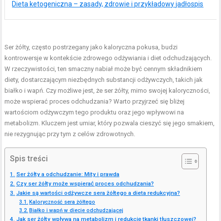
Dieta ketogeniczna – zasady, zdrowie i przykładowy jadłospis
Ser żółty, często postrzegany jako kaloryczna pokusa, budzi
kontrowersje w kontekście zdrowego odżywiania i diet odchudzających.
W rzeczywistości, ten smaczny nabiał może być cennym składnikiem
diety, dostarczającym niezbędnych substancji odżywczych, takich jak
białko i wapń. Czy możliwe jest, że ser żółty, mimo swojej kaloryczności,
może wspierać proces odchudzania? Warto przyjrzeć się bliżej
wartościom odżywczym tego produktu oraz jego wpływowi na
metabolizm. Kluczem jest umiar, który pozwala cieszyć się jego smakiem,
nie rezygnując przy tym z celów zdrowotnych.
Spis treści
Ser żółty a odchudzanie: Mity i prawda
Czy ser żółty może wspierać proces odchudzania?
Jakie są wartości odżywcze sera żółtego a dieta redukcyjna?
Kaloryczność sera żółtego
Białko i wapń w diecie odchudzającej
Jak ser żółty wpływa na metabolizm i redukcję tkanki tłuszczowej?