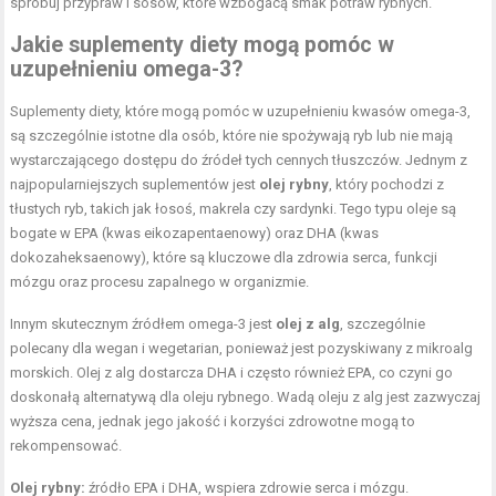
spróbuj przypraw i sosów, które wzbogacą smak potraw rybnych.
Jakie suplementy diety mogą pomóc w
uzupełnieniu omega-3?
Suplementy diety, które mogą pomóc w uzupełnieniu kwasów omega-3,
są szczególnie istotne dla osób, które nie spożywają ryb lub nie mają
wystarczającego dostępu do źródeł tych cennych tłuszczów. Jednym z
najpopularniejszych suplementów jest
olej rybny
, który pochodzi z
tłustych ryb, takich jak łosoś, makrela czy sardynki. Tego typu oleje są
bogate w EPA (kwas eikozapentaenowy) oraz DHA (kwas
dokozaheksaenowy), które są kluczowe dla zdrowia serca, funkcji
mózgu oraz procesu zapalnego w organizmie.
Innym skutecznym źródłem omega-3 jest
olej z alg
, szczególnie
polecany dla wegan i wegetarian, ponieważ jest pozyskiwany z mikroalg
morskich. Olej z alg dostarcza DHA i często również EPA, co czyni go
doskonałą alternatywą dla oleju rybnego. Wadą oleju z alg jest zazwyczaj
wyższa cena, jednak jego jakość i korzyści zdrowotne mogą to
rekompensować.
Olej rybny:
źródło EPA i DHA, wspiera zdrowie serca i mózgu.