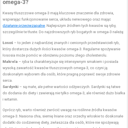
omega-3?
Kwasy tłuszczowe omega-3 mają kluczowe znaczenie dla zdrowia,
wspierając funkcjonowanie serca, układu nerwowego oraz mając
działanie przeciwzapalne
. Najlepszym źródłem tych kwasów są ryby,
szczególnie te tłuste. Do najzdrowszych ryb bogatych w omega-3 należą:
Łosoś
– to jeden z najbardziej znanych i cenionych przedstawicieli ryb,
który dostarcza dużych ilości kwasów omega-3. Regularne spożywanie
łososia może pomóc w obniżeniu poziomu złego cholesterolu.
Makrela
– ryba ta charakteryzuje się intensywnym smakiem i posiada
wysoką zawartość kwasów tłuszczowych omega-3, co czyni ją
doskonałym wyborem dla osób, które pragną poprawić swoje zdrowie
serca.
Sardynki
– są małe, ale pełne wartości odżywczych. Sardynki są łatwe
do dodania do diety i zawierają nie tylko omega-3, ale również dużo białka
i witamin.
Oprócz ryb, warto również zwrócić uwagę na roślinne źródła kwasów
omega-3. Nasiona chia, siemię lniane oraz orzechy włoskie to doskonałe
dodatki do codziennej diety, zwłaszcza dla osób, które nie spożywają