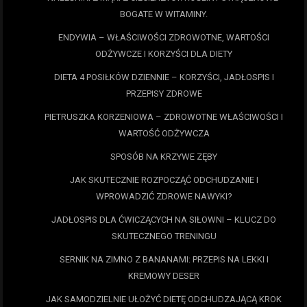
BOGATE W WITAMINY.
ENDYWIA – WŁAŚCIWOŚCI ZDROWOTNE, WARTOŚCI
ODŻYWCZE I KORZYŚCI DLA DIETY
DIETA 4 POSIŁKÓW DZIENNIE – KORZYŚCI, JADŁOSPIS I
PRZEPISY ZDROWE
PIETRUSZKA KORZENIOWA – ZDROWOTNE WŁAŚCIWOŚCI I
WARTOŚĆ ODŻYWCZA
SPOSÓB NA KRZYWE ZĘBY
JAK SKUTECZNIE ROZPOCZĄĆ ODCHUDZANIE I
WPROWADZIĆ ZDROWE NAWYKI?
JADŁOSPIS DLA ĆWICZĄCYCH NA SIŁOWNI – KLUCZ DO
SKUTECZNEGO TRENINGU
SERNIK NA ZIMNO Z BANANAMI: PRZEPIS NA LEKKI I
KREMOWY DESER
JAK SAMODZIELNIE UŁOŻYĆ DIETĘ ODCHUDZAJĄCĄ KROK