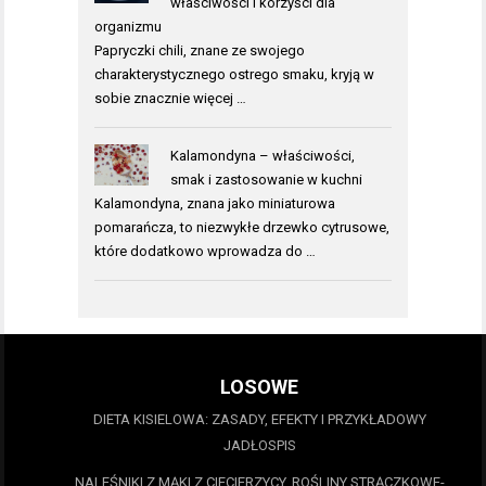
właściwości i korzyści dla
organizmu
Papryczki chili, znane ze swojego
charakterystycznego ostrego smaku, kryją w
sobie znacznie więcej …
Kalamondyna – właściwości,
smak i zastosowanie w kuchni
Kalamondyna, znana jako miniaturowa
pomarańcza, to niezwykłe drzewko cytrusowe,
które dodatkowo wprowadza do …
LOSOWE
DIETA KISIELOWA: ZASADY, EFEKTY I PRZYKŁADOWY
JADŁOSPIS
NALEŚNIKI Z MĄKI Z CIECIERZYCY. ROŚLINY STRĄCZKOWE-