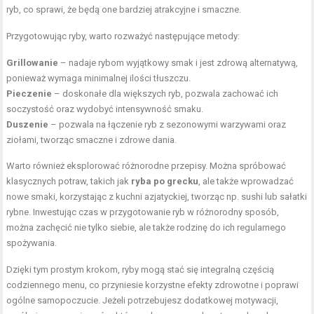
ryb, co sprawi, że będą one bardziej atrakcyjne i smaczne.
Przygotowując ryby, warto rozważyć następujące metody:
Grillowanie
– nadaje rybom wyjątkowy smak i jest zdrową alternatywą,
ponieważ wymaga minimalnej ilości tłuszczu.
Pieczenie
– doskonałe dla większych ryb, pozwala zachować ich
soczystość oraz wydobyć intensywność smaku.
Duszenie
– pozwala na łączenie ryb z sezonowymi warzywami oraz
ziołami, tworząc smaczne i zdrowe dania.
Warto również eksplorować różnorodne przepisy. Można spróbować
klasycznych potraw, takich jak
ryba po grecku
, ale także wprowadzać
nowe smaki, korzystając z kuchni azjatyckiej, tworząc np. sushi lub sałatki
rybne. Inwestując czas w przygotowanie ryb w różnorodny sposób,
można zachęcić nie tylko siebie, ale także rodzinę do ich regularnego
spożywania.
Dzięki tym prostym krokom, ryby mogą stać się integralną częścią
codziennego menu, co przyniesie korzystne efekty zdrowotne i poprawi
ogólne samopoczucie. Jeżeli potrzebujesz dodatkowej motywacji,