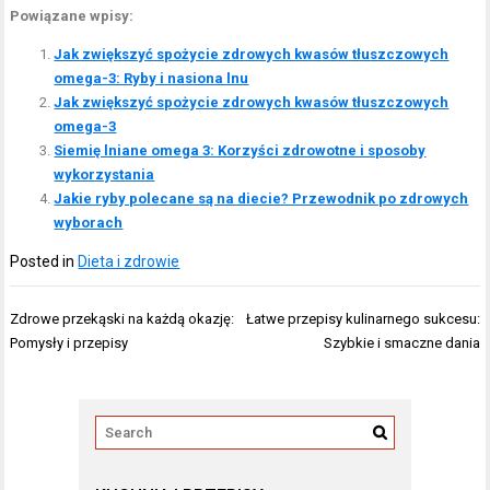
Powiązane wpisy:
Jak zwiększyć spożycie zdrowych kwasów tłuszczowych
omega-3: Ryby i nasiona lnu
Jak zwiększyć spożycie zdrowych kwasów tłuszczowych
omega-3
Siemię lniane omega 3: Korzyści zdrowotne i sposoby
wykorzystania
Jakie ryby polecane są na diecie? Przewodnik po zdrowych
wyborach
Posted in
Dieta i zdrowie
Nawigacja
Zdrowe przekąski na każdą okazję:
Łatwe przepisy kulinarnego sukcesu:
wpisu
Pomysły i przepisy
Szybkie i smaczne dania