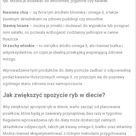
ryb. Można je dodawać do smoothies, jogurtów czy sałatek:
Nasiona chia
– są богатym źródłem błonnika i omega-3, a także
świetnym składnikiem na zdrowe puddingi czy smoothie.
Siemię lniane
– można je zmielić i dodawać do wypieków lub posypać
nimi sałatki, co pozwala wzbogacić codzienny jadłospis w cenne
tłuszcze.
Orzechy włoskie
– to nie tylko źródło omega-3, ale również białka i
antyoksydantów, co czyni je idealną przekąską wspierającą zdrowie
mózgu.
Wprowadzenie tych produktów do diety pomoże zadbać o odpowiednią
podaż kwasów tłuszczowych omega-3, co przyczyni się do poprawy
ogólnego stanu zdrowia oraz samopoczucia.
Jak zwiększyć spożycie ryb w diecie?
Aby zwiększyć spożycie ryb w diecie, warto zacząć od planowania
posiłków, które będą je zawierały przynajmniej dwa razy w tygodniu.
Regularne wprowadzenie ryb do diety może dostarczyć cennych
składników odżywczych, takich jak kwasy omega-3, białko oraz witaminy.
Można również eksperymentować z różnymi metodami przygotowania