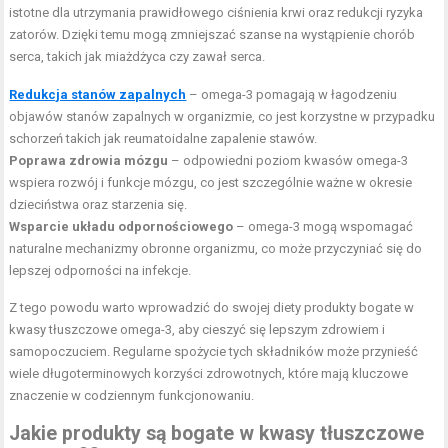
istotne dla utrzymania prawidłowego ciśnienia krwi oraz redukcji ryzyka
zatorów. Dzięki temu mogą zmniejszać szanse na wystąpienie chorób
serca, takich jak miażdżyca czy zawał serca.
Redukcja stanów zapalnych
– omega-3 pomagają w łagodzeniu
objawów stanów zapalnych w organizmie, co jest korzystne w przypadku
schorzeń takich jak reumatoidalne zapalenie stawów.
Poprawa zdrowia mózgu
– odpowiedni poziom kwasów omega-3
wspiera rozwój i funkcje mózgu, co jest szczególnie ważne w okresie
dzieciństwa oraz starzenia się.
Wsparcie układu odpornościowego
– omega-3 mogą wspomagać
naturalne mechanizmy obronne organizmu, co może przyczyniać się do
lepszej odporności na infekcje.
Z tego powodu warto wprowadzić do swojej diety produkty bogate w
kwasy tłuszczowe omega-3, aby cieszyć się lepszym zdrowiem i
samopoczuciem. Regularne spożycie tych składników może przynieść
wiele długoterminowych korzyści zdrowotnych, które mają kluczowe
znaczenie w codziennym funkcjonowaniu.
Jakie produkty są bogate w kwasy tłuszczowe