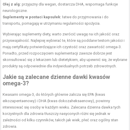
Olej z alg:
przyjazny dla wegan, dostarcza DHA, wspomaga funkcje
neurologiczne.
Suplementy w postaci kapsułek:
łatwe do przyjmowania i do
transportu, pomagają w utrzymaniu regularności spożycia.
Wybierając suplementy diety, warto zwrócić uwagę na ich jakość oraz
przyswajalność. Najlepiej wybierać te, które są poddane testom jakości i
mają certyfikaty potwierdzające ich czystość oraz zawartość omega-3.
Ponadto, przed rozpoczęciem suplementacji zawsze dobrze jest
skonsultować się z lekarzem lub dietetykiem, aby upewnić się, że wybrane
produkty są odpowiednie dla indywidualnych potrzeb zdrowotnych.
Jakie są zalecane dzienne dawki kwasów
omega-3?
Kwasami omega-3, do których głównie zalicza się EPA (kwas
eikozapentaenowy) i DHA (kwas dokozaheksaenowy), powinny
interesować się osoby w każdym wieku. Zalecana dzienna dawka tych
korzystnych dla zdrowia tłuszczy nasyconych różni się jednak w
zależności od kilku czynników, takich jak wiek, płeć oraz ogólny stan
zdrowia.