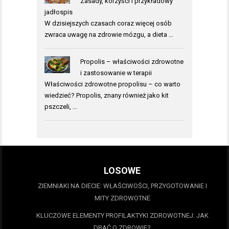
Zasady, korzyści i przykładowy
jadłospis
W dzisiejszych czasach coraz więcej osób
zwraca uwagę na zdrowie mózgu, a dieta …
Propolis – właściwości zdrowotne
i zastosowanie w terapii
Właściwości zdrowotne propolisu – co warto
wiedzieć? Propolis, znany również jako kit
pszczeli, …
LOSOWE
ZIEMNIAKI NA DIECIE: WŁAŚCIWOŚCI, PRZYGOTOWANIE I
MITY ZDROWOTNE
KLUCZOWE ELEMENTY PROFILAKTYKI ZDROWOTNEJ: JAK
DBAĆ O ZDROWIE?