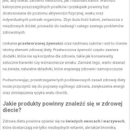
jest, aby unikać zarówno niedoboru, jak i nadmiaru kalorii. Wartości
kaloryczne poszczególnych posiłków i przekąsek powinny być
dostosowane do poziomu aktywności fizycznej, wieku oraz
indywidualnych potrzeb organizmu. Zbyt duża ilość kalorii, zwłaszcza z
niezdrowych źródeł, prowadzi do nadwagi i całego szeregu problemów
zdrowotnych.
Unikanie
przetworzonej żywności
oraz nadmiaru cukrów i soli to równie
istotny element zdrowej diety. Przetworzona żywność często zawiera
dodatki, które nie są korzystne dla zdrowia, takie jak konserwanty,
sztuczne barwniki czy wzmacniacze smaku. Zamiast tego, warto stawiać
na świeże, naturalne składniki, które wspierają zdrowie i samopoczucie.
Podsumowując, przestrzeganie tych podstawowych zasad zdrowej diety
może przyczynić się do poprawy ogólnego zdrowia, zwiększenia energii
oraz zmniejszenia ryzyka wielu chorób.
Jakie produkty powinny znaleźć się w zdrowej
diecie?
Zdrowa dieta powinna opierać się na
świeżych owocach i warzywach
,
które dostarczają nie tylko niezbędnych witamin, ale także błonnika,