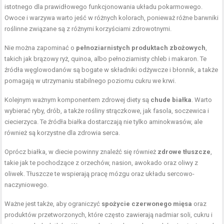
istotnego dla prawidłowego funkcjonowania układu pokarmowego.
Owoce i warzywa warto jeść w różnych kolorach, ponieważ różne barwniki
roślinne związane są z różnymi korzyściami zdrowotnymi.
Nie można zapominać o
pełnoziarnistych produktach zbożowych
,
takich jak brązowy ryż, quinoa, albo pełnoziarnisty chleb i makaron. Te
źródła węglowodanów są bogate w składniki odżywcze i błonnik, a także
pomagają w utrzymaniu stabilnego poziomu cukru we krwi.
Kolejnym ważnym komponentem zdrowej diety są
chude białka
. Warto
wybierać ryby, drób, a także rośliny strączkowe, jak fasola, soczewica i
ciecierzyca. Te źródła białka dostarczają nie tylko aminokwasów, ale
również są korzystne dla zdrowia serca.
Oprócz białka, w diecie powinny znaleźć się również
zdrowe tłuszcze
,
takie jak te pochodzące z orzechów, nasion, awokado oraz oliwy z
oliwek. Tłuszcze te wspierają pracę mózgu oraz układu sercowo-
naczyniowego.
Ważne jest także, aby ograniczyć
spożycie czerwonego mięsa
oraz
produktów przetworzonych, które często zawierają nadmiar soli, cukru i