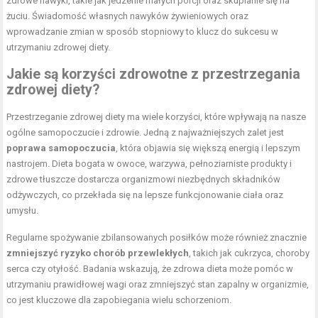
zdrowe nawyki, takie jak jedzenie małych porcji oraz skupianie się na
żuciu. Świadomość własnych nawyków żywieniowych oraz
wprowadzanie zmian w sposób stopniowy to klucz do sukcesu w
utrzymaniu zdrowej diety.
Jakie są korzyści zdrowotne z przestrzegania
zdrowej diety?
Przestrzeganie zdrowej diety ma wiele korzyści, które wpływają na nasze
ogólne samopoczucie i zdrowie. Jedną z najważniejszych zalet jest
poprawa samopoczucia
, która objawia się większą energią i lepszym
nastrojem. Dieta bogata w owoce, warzywa, pełnoziarniste produkty i
zdrowe tłuszcze dostarcza organizmowi niezbędnych składników
odżywczych, co przekłada się na lepsze funkcjonowanie ciała oraz
umysłu.
Regularne spożywanie zbilansowanych posiłków może również znacznie
zmniejszyć ryzyko chorób przewlekłych
, takich jak cukrzyca, choroby
serca czy otyłość. Badania wskazują, że zdrowa dieta może pomóc w
utrzymaniu prawidłowej wagi oraz zmniejszyć stan zapalny w organizmie,
co jest kluczowe dla zapobiegania wielu schorzeniom.