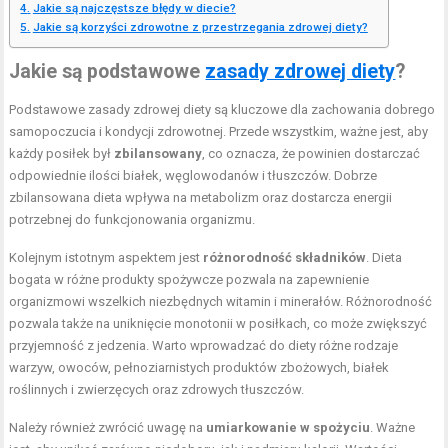
Jakie są najczęstsze błędy w diecie?
Jakie są korzyści zdrowotne z przestrzegania zdrowej diety?
Jakie są podstawowe
zasady zdrowej diety
?
Podstawowe zasady zdrowej diety są kluczowe dla zachowania dobrego
samopoczucia i kondycji zdrowotnej. Przede wszystkim, ważne jest, aby
każdy posiłek był
zbilansowany
, co oznacza, że powinien dostarczać
odpowiednie ilości białek, węglowodanów i tłuszczów. Dobrze
zbilansowana dieta wpływa na metabolizm oraz dostarcza energii
potrzebnej do funkcjonowania organizmu.
Kolejnym istotnym aspektem jest
różnorodność składników
. Dieta
bogata w różne produkty spożywcze pozwala na zapewnienie
organizmowi wszelkich niezbędnych witamin i minerałów. Różnorodność
pozwala także na uniknięcie monotonii w posiłkach, co może zwiększyć
przyjemność z jedzenia. Warto wprowadzać do diety różne rodzaje
warzyw, owoców, pełnoziarnistych produktów zbożowych, białek
roślinnych i zwierzęcych oraz zdrowych tłuszczów.
Należy również zwrócić uwagę na
umiarkowanie w spożyciu
. Ważne