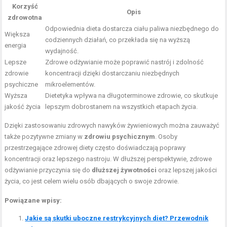
Korzyść
Opis
zdrowotna
Odpowiednia dieta dostarcza ciału paliwa niezbędnego do
Większa
codziennych działań, co przekłada się na wyższą
energia
wydajność.
Lepsze
Zdrowe odżywianie może poprawić nastrój i zdolność
zdrowie
koncentracji dzięki dostarczaniu niezbędnych
psychiczne
mikroelementów.
Wyższa
Dietetyka wpływa na długoterminowe zdrowie, co skutkuje
jakość życia
lepszym dobrostanem na wszystkich etapach życia.
Dzięki zastosowaniu zdrowych nawyków żywieniowych można zauważyć
także pozytywne zmiany w
zdrowiu psychicznym
. Osoby
przestrzegające zdrowej diety często doświadczają poprawy
koncentracji oraz lepszego nastroju. W dłuższej perspektywie, zdrowe
odżywianie przyczynia się do
dłuższej żywotności
oraz lepszej jakości
życia, co jest celem wielu osób dbających o swoje zdrowie.
Powiązane wpisy:
Jakie są skutki uboczne restrykcyjnych diet? Przewodnik