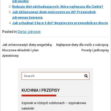
zdrowotny
Rodzaje diet odchudzających: która najlepsza dla Ciebie?
Jak zbilansować dietę mężczyzny po 30? Przewodnik
zdrowego żywienia
Jak schudnąć 5 kg w 5 dni? Bezpieczny przewodnik po diecie
Posted in
Dieta i zdrowie
Nawigacja
Jak zrównoważyć dietę wegańską:
Najlepsze diety dla osób z cukrzycą:
wpisu
Kluczowe składniki i plan
Porady i jadłospisy
żywieniowy
KUCHNIA I PRZEPISY
Szpinak w różnych odsłonach – szpinakowe
naleśniki