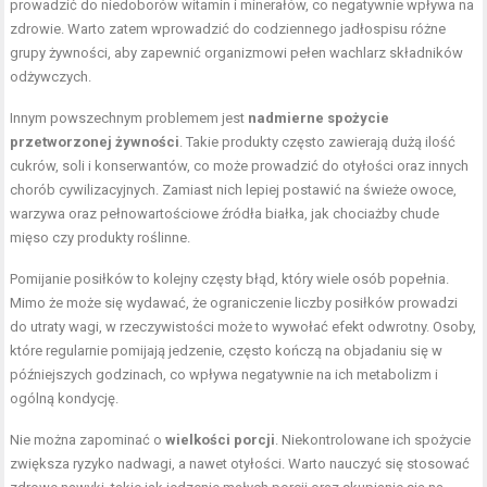
prowadzić do niedoborów witamin i minerałów, co negatywnie wpływa na
zdrowie. Warto zatem wprowadzić do codziennego jadłospisu różne
grupy żywności, aby zapewnić organizmowi pełen wachlarz składników
odżywczych.
Innym powszechnym problemem jest
nadmierne spożycie
przetworzonej żywności
. Takie produkty często zawierają dużą ilość
cukrów, soli i konserwantów, co może prowadzić do otyłości oraz innych
chorób cywilizacyjnych. Zamiast nich lepiej postawić na świeże owoce,
warzywa oraz pełnowartościowe źródła białka, jak chociażby chude
mięso czy produkty roślinne.
Pomijanie posiłków to kolejny częsty błąd, który wiele osób popełnia.
Mimo że może się wydawać, że ograniczenie liczby posiłków prowadzi
do utraty wagi, w rzeczywistości może to wywołać efekt odwrotny. Osoby,
które regularnie pomijają jedzenie, często kończą na objadaniu się w
późniejszych godzinach, co wpływa negatywnie na ich metabolizm i
ogólną kondycję.
Nie można zapominać o
wielkości porcji
. Niekontrolowane ich spożycie
zwiększa ryzyko nadwagi, a nawet otyłości. Warto nauczyć się stosować