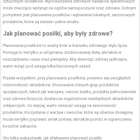
sztucznych dodatków. Wprowadzenie zdrowych nawyków żywieniowych
może znacząco wpłynąć na ogólne samopoczucie oraz zdrowie. Dobrym
pomysłem jest planowanie posiłków i wybieranie lokalnych, sezonowych
produktów, które są świeże i pełne smaku.
Jak planować posiłki, aby były zdrowe?
Planowanie posiłków to ważny krok w kierunku zdrowego stylu życia.
Pomaga to nie tylko w utrzymaniu zróżnicowanej diety, ale także w
oszczędzaniu czasu oraz pieniędzy. Aby stworzyć zdrowy jadłospis,
warto wziąć pod uwagę kilka kluczowych zasad.
Przede wszystkim, przy planowaniu posiłków, powinno się uwzględnić
różnorodność składników. Stosowanie różnych grup produktów
spożywczych, takich jak warzywa, owoce, białka, produkty pełnoziarniste
oraz zdrowe tłuszcze, dostarcza organizmowi niezbędnych składników
odżywczych. Co więcej, warto zwracać uwagę na sezonowość
produktów. Korzystanie z warzyw i owoców, które są obecnie dostępne,
może nie tylko poprawić smak potraw, ale także pomóc w ograniczeniu
kosztów zakupów.
Oto kilka wskazówek, jak efektywnie planować posiłki: