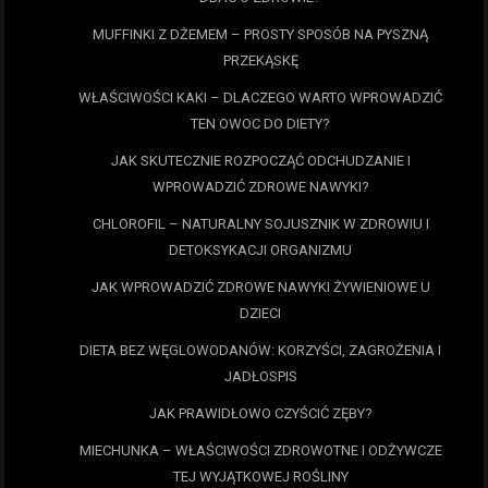
MUFFINKI Z DŻEMEM – PROSTY SPOSÓB NA PYSZNĄ
PRZEKĄSKĘ
WŁAŚCIWOŚCI KAKI – DLACZEGO WARTO WPROWADZIĆ
TEN OWOC DO DIETY?
JAK SKUTECZNIE ROZPOCZĄĆ ODCHUDZANIE I
WPROWADZIĆ ZDROWE NAWYKI?
CHLOROFIL – NATURALNY SOJUSZNIK W ZDROWIU I
DETOKSYKACJI ORGANIZMU
JAK WPROWADZIĆ ZDROWE NAWYKI ŻYWIENIOWE U
DZIECI
DIETA BEZ WĘGLOWODANÓW: KORZYŚCI, ZAGROŻENIA I
JADŁOSPIS
JAK PRAWIDŁOWO CZYŚCIĆ ZĘBY?
MIECHUNKA – WŁAŚCIWOŚCI ZDROWOTNE I ODŻYWCZE
TEJ WYJĄTKOWEJ ROŚLINY