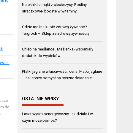
warto
Naleśniki z mąki z ciecierzycy. Rośliny
strączkowe- bogate w witaminy.
Gdzie można kupić zdrową żywność?
Targroch – Sklep ze zdrową żywnością
ia
Chleb na maślance . Maślanka- wspaniały
dodatek do wypieków.
wie i
Płatki jaglane właściwości, cena. Płatki jaglane
– najlepszy pomysł na pyszne śniadanie!
OSTATNIE WPISY
nasze
iem do
a
Laser wysokoenergetyczny: jak działa i w
.
czym może pomóc?