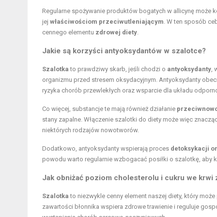
Regularne spożywanie produktów bogatych w allicynę może ko
jej
właściwościom przeciwutleniającym
. W ten sposób ceb
cennego elementu
zdrowej diety
.
Jakie są korzyści antyoksydantów w szalotce?
Szalotka
to prawdziwy skarb, jeśli chodzi o
antyoksydanty
,
organizmu przed stresem oksydacyjnym. Antyoksydanty obecne 
ryzyka chorób przewlekłych oraz wsparcie dla układu odpor
Co więcej, substancje te mają również działanie
przeciwnow
stany zapalne. Włączenie szalotki do diety może więc znac
niektórych rodzajów nowotworów.
Dodatkowo, antyoksydanty wspierają proces
detoksykacji 
powodu warto regularnie wzbogacać posiłki o szalotkę, aby k
Jak obniżać poziom cholesterolu i cukru we krwi
Szalotka
to niezwykle cenny element naszej diety, który może
zawartości błonnika wspiera zdrowe trawienie i reguluje gos