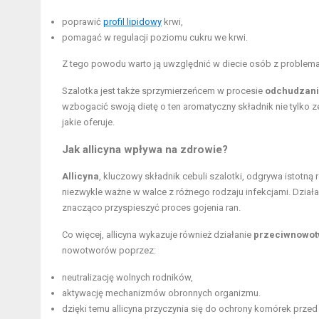
poprawić
profil lipidowy
krwi,
pomagać w regulacji poziomu cukru we krwi.
Z tego powodu warto ją uwzględnić w diecie osób z problem
Szalotka jest także sprzymierzeńcem w procesie
odchudzan
wzbogacić swoją dietę o ten aromatyczny składnik nie tylko 
jakie oferuje.
Jak allicyna wpływa na zdrowie?
Allicyna
, kluczowy składnik cebuli szalotki, odgrywa istotn
niezwykle ważne w walce z różnego rodzaju infekcjami. Działa
znacząco przyspieszyć proces gojenia ran.
Co więcej, allicyna wykazuje również działanie
przeciwnowo
nowotworów poprzez:
neutralizację wolnych rodników,
aktywację mechanizmów obronnych organizmu.
dzięki temu allicyna przyczynia się do ochrony komórek prze