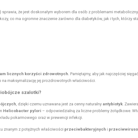
 sprawia, że jest doskonałym wyborem dla osób z problemami metabolicznym
zy, co ma ogromne znaczenie zarówno dla diabetyków, jak i tych, którzy sta
 nam licznych korzyści zdrowotnych.
Pamiętajmy, aby jak najczęściej sięga
b na maksymalizację jej prozdrowotnych właściwości.
riobójcze szalotki?
bójczych
, dzięki czemu uznawana jest za cenny naturalny
antybiotyk
. Zawier
ym
Helicobacter pylori
– odpowiedzialną za liczne problemy żołądkowe. Wł
układu pokarmowego oraz w prewencji infekcji.
ku znanym z potężnych właściwości
przeciwbakteryjnych
i
przeciwwirus