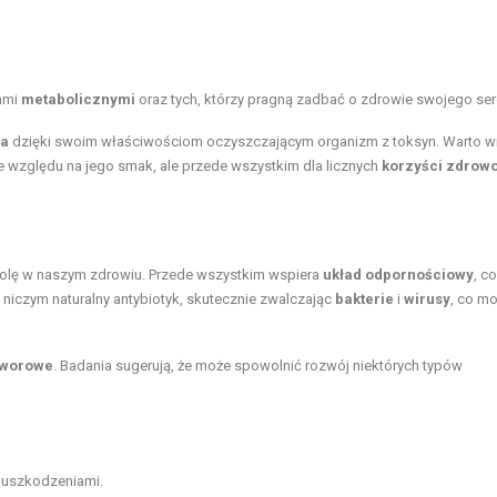
ami
metabolicznymi
oraz tych, którzy pragną zadbać o zdrowie swojego ser
ia
dzięki swoim właściwościom oczyszczającym organizm z toksyn. Warto w
ze względu na jego smak, ale przede wszystkim dla licznych
korzyści zdrow
ą rolę w naszym zdrowiu. Przede wszystkim wspiera
układ odpornościowy
, co
 niczym naturalny antybiotyk, skutecznie zwalczając
bakterie
i
wirusy
, co m
tworowe
. Badania sugerują, że może spowolnić rozwój niektórych typów
d uszkodzeniami.