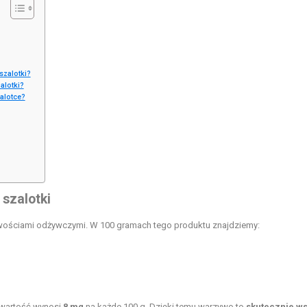
szalotki?
alotki?
alotce?
szalotki
wościami odżywczymi. W 100 gramach tego produktu znajdziemy:
awartość wynosi
8 mg
na każde 100 g. Dzięki temu warzywo to
skutecznie w