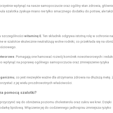
rzystnie wpłynąć na nasze samopoczucie oraz ogólny stan zdrowia, głównie
ula szalotka zyskuje miano nie tylko smacznego dodatku do potraw, ale takż
 w szczególności
witaminę E
. Ten składnik odgrywa istotną rolę w ochronie 
w szalotce skutecznie neutralizują wolne rodniki, co przekłada się na obni
nościowego.
otworowe
. Pomagają one hamować rozwój komórek nowotworowych i reduk
ząco wpłynąć na poprawę ogólnego samopoczucia oraz zmniejszenie ryzyka
organizmu
, co jest niezwykle ważne dla utrzymania zdrowia na dłuższą metę. 
orzystać z jej wielu prozdrowotnych właściwości.
 za pomocą szalotki?
 przyczynić się do obniżenia poziomu cholesterolu oraz cukru we krwi. Dzięki
podarkę lipidową. Włączenie jej do codziennego jadłospisu zmniejsza ryzyko