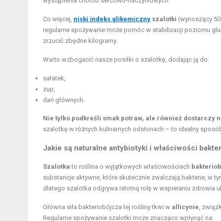
wystąpienia chorób sercowo-naczyniowych.
Co więcej,
niski indeks glikemiczny
szalotki
(wynoszący 50)
regularne spożywanie może pomóc w stabilizacji poziomu gluko
zrzucić zbędne kilogramy.
Warto wzbogacić nasze posiłki o szalotkę, dodając ją do:
sałatek,
zup,
dań głównych.
Nie tylko podkreśli smak potraw, ale również dostarczy
szalotkę w różnych kulinarnych odsłonach – to idealny sposó
Jakie są naturalne antybiotyki i właściwości bakte
Szalotka
to roślina o wyjątkowych właściwościach
bakterio
substancje aktywne, które skutecznie zwalczają bakterie, w t
dlatego szalotka odgrywa istotną rolę w wspieraniu zdrowia 
Główna siła bakteriobójcza tej rośliny tkwi w
allicynie
, związ
Regularne spożywanie szalotki może znacząco wpłynąć na: