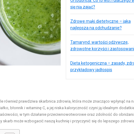
Ortodoncja: Co to jest i dlaczego 
się nią zająć?
Zdrowe mąki dietetyczne – jaka
najlepsza na odchudzanie?
Tamarynd: wartości odżywcze,
zdrowotne korzyści i zastosowan
Dieta ketogeniczna – zasady, zdro
przykładowy jadłospis
, ale również prawdziwa skarbnica zdrowia, która może znacząco wpłynąć na 
łko, błonnik i witaminę C, a jej niska kaloryczność czyni ją idealnym dodatk
właściwości, w tym działanie przeciwnowotworowe oraz zdolność do obniżani
wny skarb może wzbogacić naszą kuchnię i przyczynić się do lepszego zdrowia