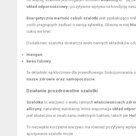
układ odpornościowy
i pozytywnie wpływa na kondycję nasz
Energetyczna wartość cebuli szalotki
jest zaskakująco nis
osób pragnących zadbać o swoją sylwetkę. Obecny w niej
bł
cukru we krwi.
Dodatkowo szalotka dostarcza wielu cennych składników odży
mangan
,
kwas foliowy
.
Te składniki są kluczowe dla prawidłowego funkcjonowania 
nasze zdrowie oraz samopoczucie
.
Działanie prozdrowotne szalotki
Szalotka
to warzywo o wielu cennych
właściwościach zdro
allicyny
, naturalnej substancji, która wspomaga
układ odpo
jest skuteczna w zwalczaniu niektórych bakterii, takich jak
Hel
To niezwykle korzystne warzywo ma również pozytywny wpły
spożywanie szalotki może: