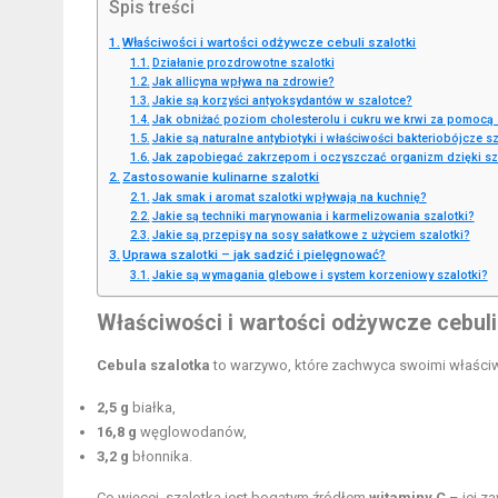
Spis treści
Właściwości i wartości odżywcze cebuli szalotki
Działanie prozdrowotne szalotki
Jak allicyna wpływa na zdrowie?
Jakie są korzyści antyoksydantów w szalotce?
Jak obniżać poziom cholesterolu i cukru we krwi za pomocą 
Jakie są naturalne antybiotyki i właściwości bakteriobójcze sz
Jak zapobiegać zakrzepom i oczyszczać organizm dzięki sz
Zastosowanie kulinarne szalotki
Jak smak i aromat szalotki wpływają na kuchnię?
Jakie są techniki marynowania i karmelizowania szalotki?
Jakie są przepisy na sosy sałatkowe z użyciem szalotki?
Uprawa szalotki – jak sadzić i pielęgnować?
Jakie są wymagania glebowe i system korzeniowy szalotki?
Właściwości i wartości odżywcze cebuli 
Cebula szalotka
to warzywo, które zachwyca swoimi właści
2,5 g
białka,
16,8 g
węglowodanów,
3,2 g
błonnika.
Co więcej, szalotka jest bogatym źródłem
witaminy C
– jej z