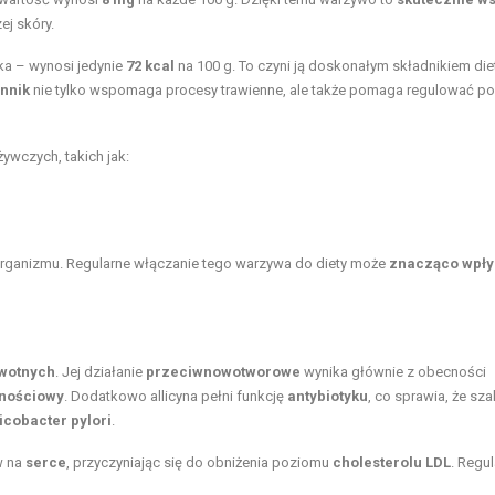
ej skóry.
ka – wynosi jedynie
72 kcal
na 100 g. To czyni ją doskonałym składnikiem die
onnik
nie tylko wspomaga procesy trawienne, ale także pomaga regulować p
wczych, takich jak:
organizmu. Regularne włączanie tego warzywa do diety może
znacząco wpły
wotnych
. Jej działanie
przeciwnowotworowe
wynika głównie z obecności
rnościowy
. Dodatkowo allicyna pełni funkcję
antybiotyku
, co sprawia, że sza
icobacter pylori
.
w na
serce
, przyczyniając się do obniżenia poziomu
cholesterolu LDL
. Regu