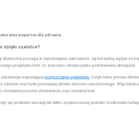
naturalne wsparcie dla zdrowia
.
 dzięki szalotce?
óry skutecznie pomaga w zapobieganiu zakrzepom. Jej korzystny wpływ na kr
 lepszego przepływu krwi, co znacząco obniża ryzyko powstawania skrzepów.
 substancje wspierające
oczyszczanie organizmu
. Dzięki temu proces detoks
ólnym zdrowiu oraz funkcjonowaniu układu sercowo-naczyniowego. Włączenie s
 obniżenie poziomu cholesterolu oraz ciśnienia krwi.
eszyć się smakiem surowej lub lekko przetworzonej szalotki. Doskonale nadaje