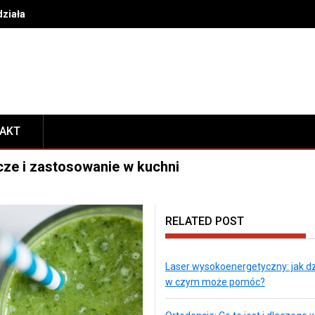
działa i w czym może pomóc?
TAKT
cze i zastosowanie w kuchni
RELATED POST
Laser wysokoenergetyczny: jak dzi
w czym może pomóc?