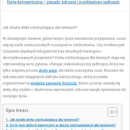
Dieta ketogeniczna – zasady, zdrowie i przykładowy jadłospis
Jak działa dieta odchudzająca dla leniwych?
W dzisiejszym świecie, gdzie tempo życia nieustannie przyspiesza, coraz
więcej osób szuka prostych rozwiązań w odchudzaniu. Czy możliwe jest
zrzucenie zbędnych kilogramów bez żmudnych treningów i
skomplikowanych przepisów? Dieta odchudzająca dla leniwych staje się
odpowiedzią na to pytanie, oferując niskokaloryczny jadłospis, który nie
tylko wspiera proces
utraty wagi
, ale także oszczędza czas. Kluczem do
sukcesu jest osiągnięcie deficytu kalorycznego, który pozwala
organizmowi na
spalanie zapasów tłuszczu
. Warto poznać zasady tej
diety, aby szybko i skutecznie wprowadzić zdrowe nawyki żywieniowe do
swojego życia.
Spis treści
Jak działa dieta odchudzająca dla leniwych?
Co to jest deficyt kaloryczny w diecie odchudzającej dla leniwych?