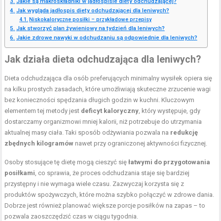
Jakie są makroskładniki w jadłospisie diety odchudzającej?
Jak wygląda jadłospis diety odchudzającej dla leniwych?
Niskokaloryczne posiłki – przykładowe przepisy
Jak stworzyć plan żywieniowy na tydzień dla leniwych?
Jakie zdrowe nawyki w odchudzaniu są odpowiednie dla leniwych?
Jak działa dieta odchudzająca dla leniwych?
Dieta odchudzająca dla osób preferujących minimalny wysiłek opiera się
na kilku prostych zasadach, które umożliwiają skuteczne zrzucenie wagi
bez konieczności spędzania długich godzin w kuchni. Kluczowym
elementem tej metody jest
deficyt kaloryczny
, który występuje, gdy
dostarczamy organizmowi mniej kalorii, niż potrzebuje do utrzymania
aktualnej masy ciała. Taki sposób odżywiania pozwala na
redukcję
zbędnych kilogramów
nawet przy ograniczonej aktywności fizycznej.
Osoby stosujące tę dietę mogą cieszyć się
łatwymi do przygotowania
posiłkami
, co sprawia, że proces odchudzania staje się bardziej
przystępny i nie wymaga wiele czasu. Zazwyczaj korzysta się z
produktów spożywczych, które można szybko połączyć w zdrowe dania.
Dobrze jest również planować większe porcje posiłków na zapas – to
pozwala zaoszczędzić czas w ciągu tygodnia.