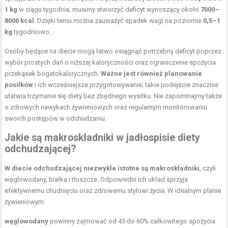
1 kg
w ciągu tygodnia, musimy stworzyć deficyt wynoszący około
7000–
8000 kcal
. Dzięki temu można zauważyć spadek wagi na poziomie
0,5–1
kg
tygodniowo.
Osoby będące na diecie mogą łatwo osiągnąć potrzebny deficyt poprzez
wybór prostych dań o niższej kaloryczności oraz ograniczenie spożycia
przekąsek bogatokalorycznych.
Ważne jest również planowanie
posiłków
i ich wcześniejsze przygotowywanie; takie podejście znacznie
ułatwia trzymanie się diety bez zbędnego wysiłku. Nie zapominajmy także
o zdrowych nawykach żywieniowych oraz regularnym monitorowaniu
swoich postępów w odchudzaniu.
Jakie są makroskładniki w jadłospisie diety
odchudzającej?
W diecie odchudzającej niezwykle istotne są makroskładniki
, czyli
węglowodany, białka i tłuszcze. Odpowiedni ich układ sprzyja
efektywnemu chudnięciu oraz zdrowemu stylowi życia. W idealnym planie
żywieniowym:
węglowodany
powinny zajmować od 45 do 60% całkowitego spożycia