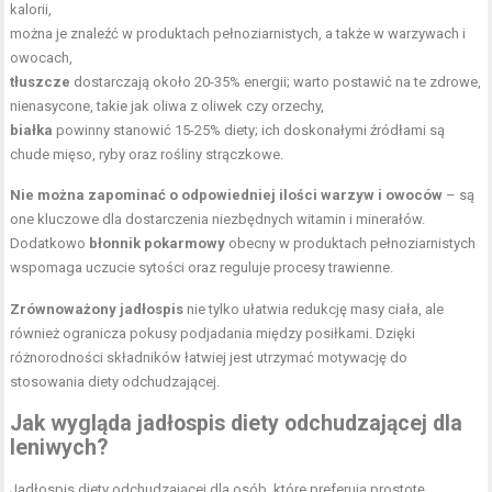
kalorii,
można je znaleźć w produktach pełnoziarnistych, a także w warzywach i
owocach,
tłuszcze
dostarczają około 20-35% energii; warto postawić na te zdrowe,
nienasycone, takie jak oliwa z oliwek czy orzechy,
białka
powinny stanowić 15-25% diety; ich doskonałymi źródłami są
chude mięso, ryby oraz rośliny strączkowe.
Nie można zapominać o odpowiedniej ilości warzyw i owoców
– są
one kluczowe dla dostarczenia niezbędnych witamin i minerałów.
Dodatkowo
błonnik pokarmowy
obecny w produktach pełnoziarnistych
wspomaga uczucie sytości oraz reguluje procesy trawienne.
Zrównoważony jadłospis
nie tylko ułatwia redukcję masy ciała, ale
również ogranicza pokusy podjadania między posiłkami. Dzięki
różnorodności składników łatwiej jest utrzymać motywację do
stosowania diety odchudzającej.
Jak wygląda jadłospis diety odchudzającej dla
leniwych?
Jadłospis diety odchudzającej dla osób, które preferują prostotę,