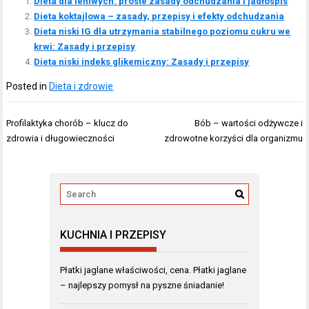
Dieta dla leniwych: proste zasady odchudzania i jadłospis
Dieta koktajlowa – zasady, przepisy i efekty odchudzania
Dieta niski IG dla utrzymania stabilnego poziomu cukru we
krwi: Zasady i przepisy
Dieta niski indeks glikemiczny: Zasady i przepisy
Posted in
Dieta i zdrowie
Nawigacja
Profilaktyka chorób – klucz do
Bób – wartości odżywcze i
wpisu
zdrowia i długowieczności
zdrowotne korzyści dla organizmu
KUCHNIA I PRZEPISY
Płatki jaglane właściwości, cena. Płatki jaglane
– najlepszy pomysł na pyszne śniadanie!