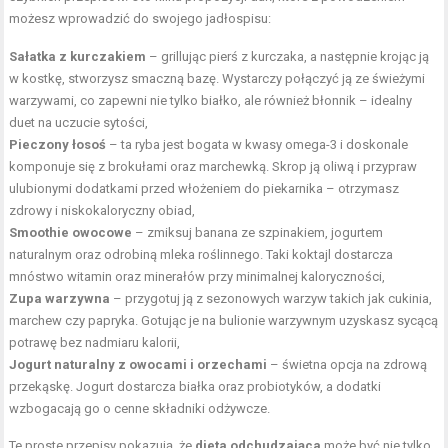
możesz wprowadzić do swojego jadłospisu:
Sałatka z kurczakiem
– grillując pierś z kurczaka, a następnie krojąc ją
w kostkę, stworzysz smaczną bazę. Wystarczy połączyć ją ze świeżymi
warzywami, co zapewni nie tylko białko, ale również błonnik – idealny
duet na uczucie sytości,
Pieczony łosoś
– ta ryba jest bogata w kwasy omega-3 i doskonale
komponuje się z brokułami oraz marchewką. Skrop ją oliwą i przypraw
ulubionymi dodatkami przed włożeniem do piekarnika – otrzymasz
zdrowy i niskokaloryczny obiad,
Smoothie owocowe
– zmiksuj banana ze szpinakiem, jogurtem
naturalnym oraz odrobiną mleka roślinnego. Taki koktajl dostarcza
mnóstwo witamin oraz minerałów przy minimalnej kaloryczności,
Zupa warzywna
– przygotuj ją z sezonowych warzyw takich jak cukinia,
marchew czy papryka. Gotując je na bulionie warzywnym uzyskasz sycącą
potrawę bez nadmiaru kalorii,
Jogurt naturalny z owocami i orzechami
– świetna opcja na zdrową
przekąskę. Jogurt dostarcza białka oraz probiotyków, a dodatki
wzbogacają go o cenne składniki odżywcze.
Te proste przepisy pokazują, że
dieta odchudzająca
może być nie tylko