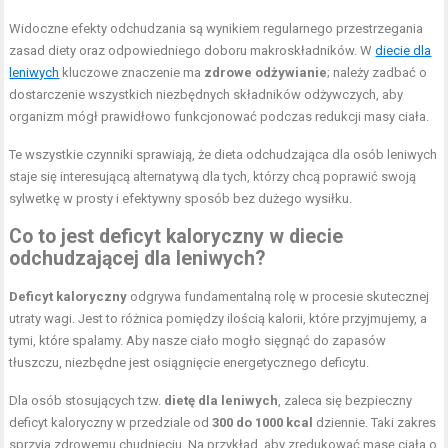
Widoczne efekty odchudzania są wynikiem regularnego przestrzegania
zasad diety oraz odpowiedniego doboru makroskładników. W
diecie dla
leniwych
kluczowe znaczenie ma
zdrowe odżywianie
; należy zadbać o
dostarczenie wszystkich niezbędnych składników odżywczych, aby
organizm mógł prawidłowo funkcjonować podczas redukcji masy ciała.
Te wszystkie czynniki sprawiają, że dieta odchudzająca dla osób leniwych
staje się interesującą alternatywą dla tych, którzy chcą poprawić swoją
sylwetkę w prosty i efektywny sposób bez dużego wysiłku.
Co to jest deficyt kaloryczny w diecie
odchudzającej dla leniwych?
Deficyt kaloryczny
odgrywa fundamentalną rolę w procesie skutecznej
utraty wagi. Jest to różnica pomiędzy ilością kalorii, które przyjmujemy, a
tymi, które spalamy. Aby nasze ciało mogło sięgnąć do zapasów
tłuszczu, niezbędne jest osiągnięcie energetycznego deficytu.
Dla osób stosujących tzw.
dietę dla leniwych
, zaleca się bezpieczny
deficyt kaloryczny w przedziale od
300 do 1000 kcal
dziennie. Taki zakres
sprzyja zdrowemu chudnięciu. Na przykład, aby zredukować masę ciała o