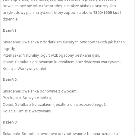
powinien być nie tylko różnorodny, ale także niskokaloryczny. Oto
przykładowy plan na tydzień, który zapewnia około
1300-1500 kcal
dziennie:
Dzień 1:
Śniadanie: Owsianka z dodatkiem świeżych owoców, takich jak banan i
jagody,
Przekąska: Naturalny jogurt wzbogacony pestkami dyni,
Obiad: Sałatka z grillowanym kurczakiem oraz świeżymi warzywami,
Kolacja: Warzywny omlet.
Dzień 2:
Śniadanie: Owsianka ponownie z owocami,
Przekąska: Soczyste jabłko,
Obiad: Sałatka z kurczakiem (resztki z dnia poprzedniego),
Kolacja: Omlet z warzywami.
Dzień 3:
Śniadanie: Smoothie owocowe przygotowane z banana, szpinaku i