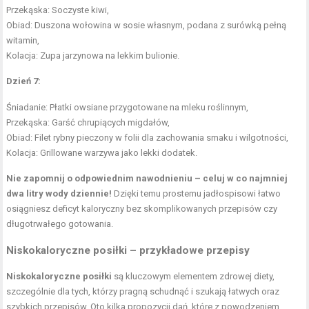
Przekąska: Soczyste kiwi,
Obiad: Duszona wołowina w sosie własnym, podana z surówką pełną
witamin,
Kolacja: Zupa jarzynowa na lekkim bulionie.
Dzień 7:
Śniadanie: Płatki owsiane przygotowane na mleku roślinnym,
Przekąska: Garść chrupiących migdałów,
Obiad: Filet rybny pieczony w folii dla zachowania smaku i wilgotności,
Kolacja: Grillowane warzywa jako lekki dodatek.
Nie zapomnij o odpowiednim nawodnieniu – celuj w co najmniej
dwa litry wody dziennie!
Dzięki temu prostemu jadłospisowi łatwo
osiągniesz deficyt kaloryczny bez skomplikowanych przepisów czy
długotrwałego gotowania.
Niskokaloryczne posiłki – przykładowe przepisy
Niskokaloryczne posiłki
są kluczowym elementem zdrowej diety,
szczególnie dla tych, którzy pragną schudnąć i szukają łatwych oraz
szybkich przepisów. Oto kilka propozycji dań, które z powodzeniem