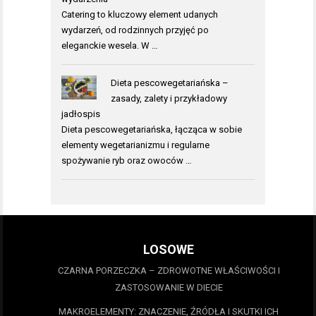
Catering to kluczowy element udanych
wydarzeń, od rodzinnych przyjęć po
eleganckie wesela. W …
Dieta pescowegetariańska –
zasady, zalety i przykładowy
jadłospis
Dieta pescowegetariańska, łącząca w sobie
elementy wegetarianizmu i regularne
spożywanie ryb oraz owoców …
LOSOWE
CZARNA PORZECZKA – ZDROWOTNE WŁAŚCIWOŚCI I
ZASTOSOWANIE W DIECIE
MAKROELEMENTY: ZNACZENIE, ŹRÓDŁA I SKUTKI ICH