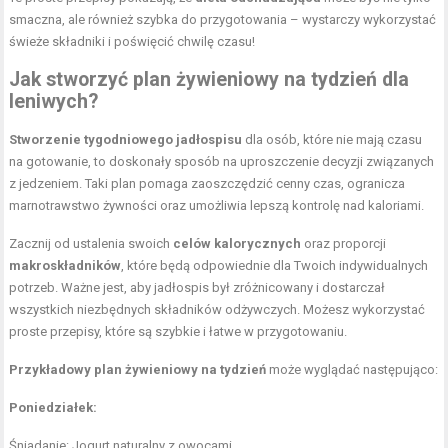
smaczna, ale również szybka do przygotowania – wystarczy wykorzystać
świeże składniki i poświęcić chwilę czasu!
Jak stworzyć plan żywieniowy na tydzień dla
leniwych?
Stworzenie tygodniowego jadłospisu
dla osób, które nie mają czasu
na gotowanie, to doskonały sposób na uproszczenie decyzji związanych
z jedzeniem. Taki plan pomaga zaoszczędzić cenny czas, ogranicza
marnotrawstwo żywności oraz umożliwia lepszą kontrolę nad kaloriami.
Zacznij od ustalenia swoich
celów kalorycznych
oraz proporcji
makroskładników
, które będą odpowiednie dla Twoich indywidualnych
potrzeb. Ważne jest, aby jadłospis był zróżnicowany i dostarczał
wszystkich niezbędnych składników odżywczych. Możesz wykorzystać
proste przepisy, które są szybkie i łatwe w przygotowaniu.
Przykładowy plan żywieniowy na tydzień
może wyglądać następująco:
Poniedziałek:
Śniadanie: Jogurt naturalny z owocami,